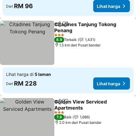
RM 96
Lihat harga
Dari
Citadines Tanjung Tokong
Kongsi
Tambah ke favorit
Penang
Lihat harga
3 Bintang
8.9
Terbaik
1,431
1.5 km dari Pusat bandar
Lihat harga di
5 laman
RM 228
Lihat harga
Dari
Golden View Serviced
Kongsi
Tambah ke favorit
Apartments
Lihat harga
3 Bintang
7.9
Baik
1,686
2.0 km dari Pusat bandar