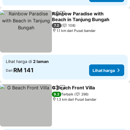
Rainbow Paradise with
Kongsi
Tambah ke favorit
Beach in Tanjung Bungah
Lihat harga
7.2
108
1.1 km dari Pusat bandar
Lihat harga di
2 laman
RM 141
Lihat harga
Dari
G Beach Front Villa
Kongsi
Tambah ke favorit
Lihat h
9.2
Terbaik
296
1.3 km dari Pusat bandar