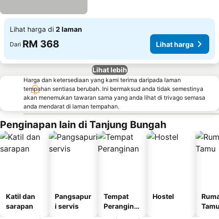
Lihat harga di
2 laman
RM 368
Lihat harga
Dari
Lihat lebih
Harga dan ketersediaan yang kami terima daripada laman
tempahan sentiasa berubah. Ini bermaksud anda tidak semestinya
akan menemukan tawaran sama yang anda lihat di trivago semasa
anda mendarat di laman tempahan.
Penginapan lain di Tanjung Bungah
Katil dan
Pangsapur
Tempat
Hostel
Rum
sarapan
i servis
Perangina
Tam
n