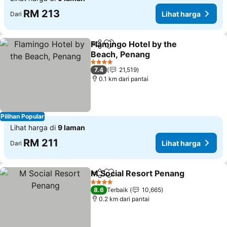
RM 213
Lihat harga
Dari
Flamingo Hotel by the
Kongsi
Tambah ke favorit
Beach, Penang
Lihat harga
4 Bintang
7.4
21,519
0.1 km dari pantai
Pilihan Popular
Lihat harga di
9 laman
RM 211
Lihat harga
Dari
M Social Resort Penang
Kongsi
Tambah ke favorit
Li
4 Bintang
8.6
Terbaik
10,665
0.2 km dari pantai