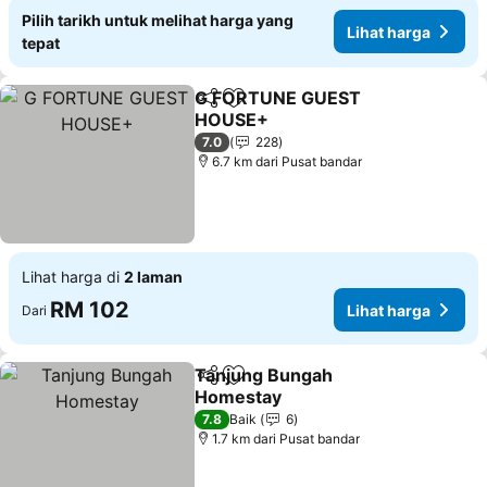
Pilih tarikh untuk melihat harga yang
Lihat harga
tepat
G FORTUNE GUEST
Kongsi
Tambah ke favorit
HOUSE+
Lihat harga
7.0
228
6.7 km dari Pusat bandar
Lihat harga di
2 laman
RM 102
Lihat harga
Dari
Tanjung Bungah
Kongsi
Tambah ke favorit
Homestay
Lihat harga
7.8
Baik
6
1.7 km dari Pusat bandar