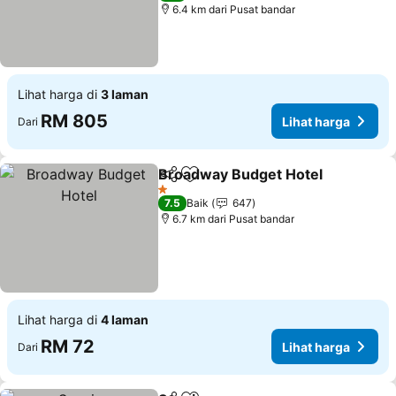
6.4 km dari Pusat bandar
Lihat harga di
3 laman
RM 805
Lihat harga
Dari
Broadway Budget Hotel
Kongsi
Tambah ke favorit
Li
1 Bintang
7.5
Baik
647
6.7 km dari Pusat bandar
Lihat harga di
4 laman
RM 72
Lihat harga
Dari