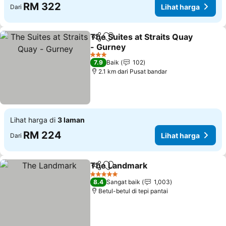
RM 322
Lihat harga
Dari
The Suites at Straits Quay
Kongsi
Tambah ke favorit
- Gurney
Lihat harga
3 Bintang
7.9
Baik
102
2.1 km dari Pusat bandar
Lihat harga di
3 laman
RM 224
Lihat harga
Dari
The Landmark
Kongsi
Tambah ke favorit
Lihat harga
5 Bintang
8.4
Sangat baik
1,003
Betul-betul di tepi pantai