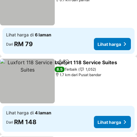
Lihat harga di
6 laman
RM 79
Lihat harga
Dari
Luxfort 118 Service Suites
Kongsi
Tambah ke favorit
8.5
Terbaik
1,052
1.7 km dari Pusat bandar
Lihat harga di
4 laman
RM 148
Lihat harga
Dari