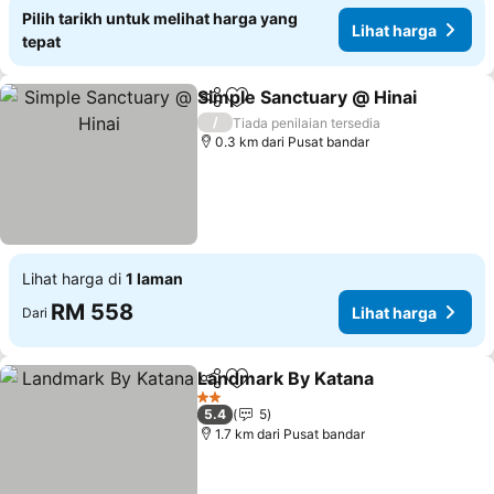
Pilih tarikh untuk melihat harga yang
Lihat harga
tepat
Simple Sanctuary @ Hinai
Kongsi
Tambah ke favorit
/
Tiada penilaian tersedia
0.3 km dari Pusat bandar
Lihat harga di
1 laman
RM 558
Lihat harga
Dari
Landmark By Katana
Kongsi
Tambah ke favorit
Lihat
2 Bintang
5.4
5
1.7 km dari Pusat bandar