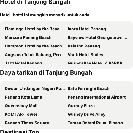
Hotel di Tanjung Bungah
Hotel-hotel ini mungkin menarik untuk anda..
Flamingo Hotel by the Beach, Penang
Ixora Hotel Penang
Mercure Penang Beach
Bayview Hotel Georgetown Penang
Hompton Hotel by the Beach
Raia Inn Penang
Angsana Teluk Bahang, Penang
Vouk Hotel Suites
Jazz Hotel Penang
Gurney Bay Hotel, A PARKROYAL Partner Hotel
Daya tarikan di Tanjung Bungah
JMA FERRINGHI BEACH HOTEL
The Light Hotel Penang
Hotel Sentral Seaview, Penang
Bahang Bay Hotel
Dewan Undangan Negeri Pulau Pinang
Batu Ferringhi Beach
Royale Chulan Penang
M Social Resort Penang
Padang Kota Lama
Penang International Airport
Grand Orient Perai
Cititel Penang
Queensbay Mall
Gurney Plaza
Berjaya Penang Hotel
Cititel Express Penang
KOMTAR-Tower
Gurney Drive Alley
Tune Hotel Georgetown Penang
St Giles Wembley Penang
Penang Times Square
Taman Botani Pulau Pinang
DeView Hotel Penang
Loop On Leith George Town Penang Hotel
Destinasi Top
Penang Hill
Bukit Bendera
Neo+ Penang
Palette Georgetown Formerly WoW Hotel