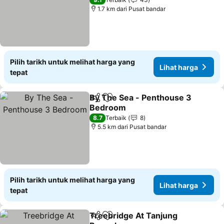
Lihat harga
1.7 km dari Pusat bandar
Pilih tarikh untuk melihat harga yang
Lihat harga
tepat
By The Sea - Penthouse 3
Kongsi
Tambah ke favorit
Bedroom
Lihat harga
8.7
Terbaik
8
5.5 km dari Pusat bandar
Pilih tarikh untuk melihat harga yang
Lihat harga
tepat
Treebridge At Tanjung
Kongsi
Tambah ke favorit