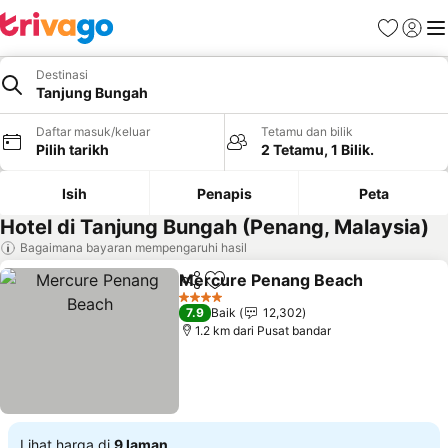
Kegemara
Daftar
Me
Destinasi
Tanjung Bungah
Daftar masuk/keluar
Tetamu dan bilik
Pilih tarikh
2 Tetamu, 1 Bilik.
Isih
Penapis
Peta
Hotel di Tanjung Bungah (Penang, Malaysia)
Bagaimana bayaran mempengaruhi hasil
Mercure Penang Beach
Kongsi
Tambah ke favorit
Li
4 Bintang
7.9
Baik
12,302
1.2 km dari Pusat bandar
Lihat harga di
9 laman