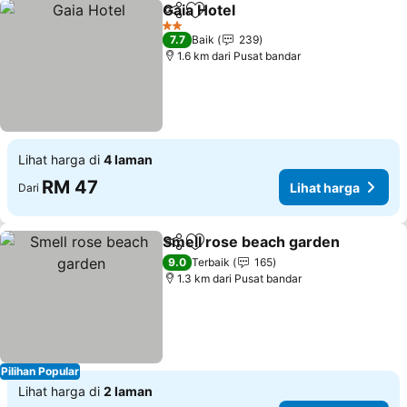
Gaia Hotel
Kongsi
Tambah ke favorit
Lihat harga
2 Bintang
7.7
Baik
239
1.6 km dari Pusat bandar
Lihat harga di
4 laman
RM 47
Lihat harga
Dari
Smell rose beach garden
Kongsi
Tambah ke favorit
L
9.0
Terbaik
165
1.3 km dari Pusat bandar
Pilihan Popular
Lihat harga di
2 laman