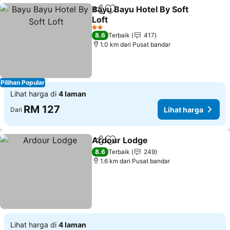
Bayu Bayu Hotel By Soft
Kongsi
Tambah ke favorit
Loft
Lihat harga
2 Bintang
8.6
Terbaik
417
1.0 km dari Pusat bandar
Pilihan Popular
Lihat harga di
4 laman
RM 127
Lihat harga
Dari
Ardour Lodge
Kongsi
Tambah ke favorit
Lihat harga
8.6
Terbaik
249
1.6 km dari Pusat bandar
Lihat harga di
4 laman