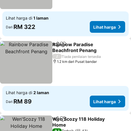
Lihat harga di
1 laman
RM 322
Lihat harga
Dari
Rainbow Paradise
Kongsi
Tambah ke favorit
Beachfront Penang
Lihat harga
/
Tiada penilaian tersedia
1.2 km dari Pusat bandar
Lihat harga di
2 laman
RM 89
Lihat harga
Dari
Wen'Scozy 118 Holiday
Kongsi
Tambah ke favorit
Home
9.1
Terbaik
43