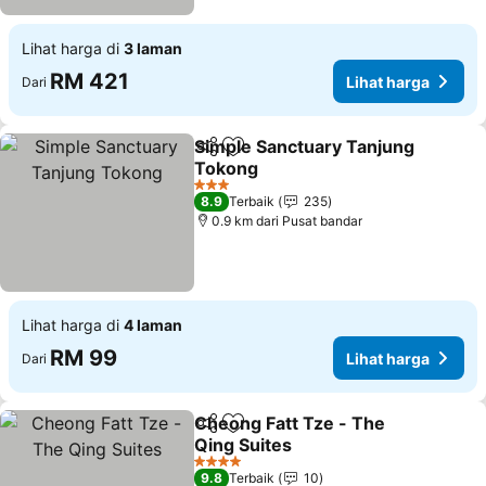
Lihat harga di
3 laman
RM 421
Lihat harga
Dari
Simple Sanctuary Tanjung
Kongsi
Tambah ke favorit
Tokong
Lihat harga
3 Bintang
8.9
Terbaik
235
0.9 km dari Pusat bandar
Lihat harga di
4 laman
RM 99
Lihat harga
Dari
Cheong Fatt Tze - The
Kongsi
Tambah ke favorit
Qing Suites
Lihat harga
4 Bintang
9.8
Terbaik
10