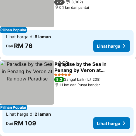
7.2
3,302
0.1 km dari pantai
Pilihan Popular
Lihat harga di
8 laman
RM 76
Lihat harga
Dari
Paradise by the Sea in
Kongsi
Tambah ke favorit
Penang by Veron at
Rainbow Paradise
Lihat harga
5 Bintang
8.3
Sangat baik
238
1.1 km dari Pusat bandar
Pilihan Popular
Lihat harga di
2 laman
RM 109
Lihat harga
Dari