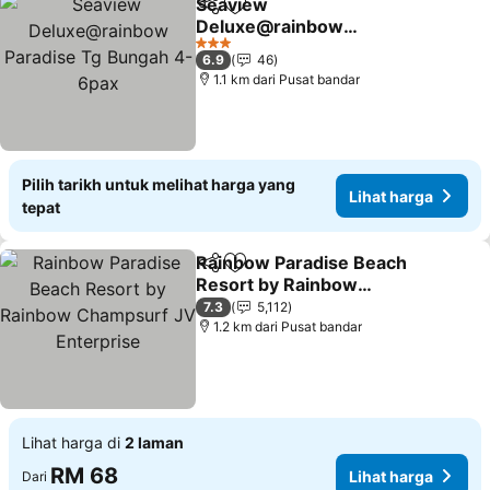
Seaview
Kongsi
Tambah ke favorit
Deluxe@rainbow
Paradise Tg Bungah 4-
Lihat harga
3 Bintang
6.9
46
6pax
1.1 km dari Pusat bandar
Pilih tarikh untuk melihat harga yang
Lihat harga
tepat
Rainbow Paradise Beach
Kongsi
Tambah ke favorit
Resort by Rainbow
Champsurf JV Enterprise
Lihat harga
7.3
5,112
1.2 km dari Pusat bandar
Lihat harga di
2 laman
RM 68
Lihat harga
Dari