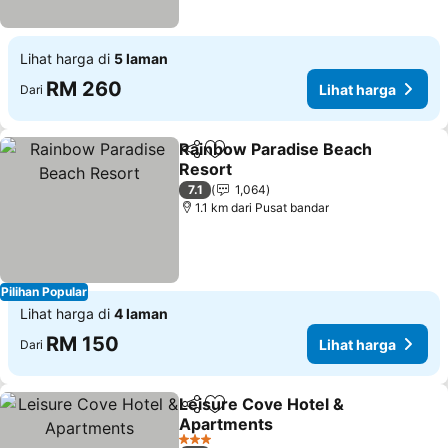
Lihat harga di
5 laman
RM 260
Lihat harga
Dari
Rainbow Paradise Beach
Kongsi
Tambah ke favorit
Resort
Lihat harga
7.1
1,064
1.1 km dari Pusat bandar
Pilihan Popular
Lihat harga di
4 laman
RM 150
Lihat harga
Dari
Leisure Cove Hotel &
Kongsi
Tambah ke favorit
Apartments
Lihat harga
3 Bintang