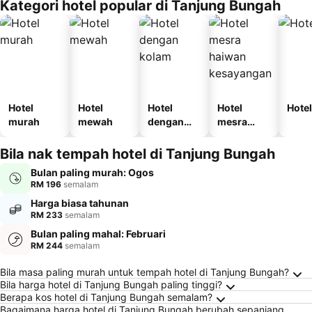
Kategori hotel popular di Tanjung Bungah
Hotel
Hotel
Hotel
Hotel
Hotel
murah
mewah
dengan
mesra
kolam
haiwan
kesayanga
Bila nak tempah hotel di Tanjung Bungah
n
Bulan paling murah: Ogos
RM 196
semalam
Harga biasa tahunan
RM 233
semalam
Bulan paling mahal: Februari
RM 244
semalam
Soalan Lazim tentang Tanjung Bungah
Bila masa paling murah untuk tempah hotel di Tanjung Bungah?
Bila harga hotel di Tanjung Bungah paling tinggi?
Berapa kos hotel di Tanjung Bungah semalam?
Bagaimana harga hotel di Tanjung Bungah berubah sepanjang