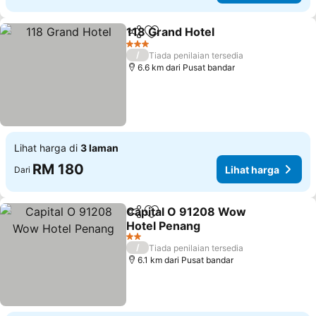
118 Grand Hotel
Kongsi
Tambah ke favorit
Lihat harg
3 Bintang
/
Tiada penilaian tersedia
6.6 km dari Pusat bandar
Lihat harga di
3 laman
RM 180
Lihat harga
Dari
Capital O 91208 Wow
Kongsi
Tambah ke favorit
Hotel Penang
Lihat harga
2 Bintang
/
Tiada penilaian tersedia
6.1 km dari Pusat bandar