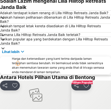
Soalan Lazim mengenai Lilla Hilltop Retreats
Menara Berkembar Petronas
Sunway Pyramid Shopping Centre
Janda Baik
Jalan Tun Razak
Zoo Negara
Adakah terdapat kolam renang di Lilla Hilltop Retreats Janda Baik?
Adakah haiwan peliharaan dibenarkan di Lilla Hilltop Retreats Janda
Pasar Seni
Batu Caves
Baik?
Adakah tempat letak kereta disediakan di Lilla Hilltop Retreats
Jalan Petaling
Menara KL
Janda Baik?
1 Utama
Lapangan Terbang Sultan Abdul Aziz Shah
Di mana Lilla Hilltop Retreats Janda Baik terletak?
Tarikan popular apa yang berdekatan dengan Lilla Hilltop Retreats
Chinatown
Taman KLCC
Janda Baik?
Kuala Gandah Elephant Conservation Centre
Central Market Kuala Lumpur
Lihat lebih
The Curve
Putrajaya Hot Air Balloon Fiesta
Harga dan ketersediaan yang kami terima daripada laman
Lot 10
Bukit Melawati
tempahan sentiasa berubah. Ini bermaksud anda tidak semestinya
akan menemukan tawaran sama yang anda lihat di trivago semasa
Monorail
Tropicana City Mall
anda mendarat di laman tempahan.
Antara Hotels Pilihan Utama di Bentong
Kepong Forestry Park - FRIM
Sultan Abdul Samad Building
Pilihan Popular
Masjid Negara
Little India
Kongsi
Tambah ke favorit
Kongsi
Tambah ke fa
Kuala Lumpur Golf & Country Club
KL Festival City
Lapangan Terbang Genting
Institut Profesional Baitulmal
Istana Budaya
Istana Negara