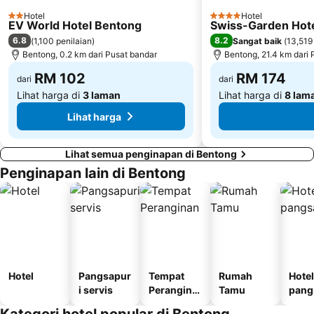
Tugu Negara
Lake Garden
Hotel
Hotel
2 Bintang
4 Bintang
EV World Hotel Bentong
Swiss-Garden Hote
Muzium Negara
Old Central Station
6.8
8.2
(
1,100 penilaian
)
Sangat baik
(
13,519
Bentong, 0.2 km dari Pusat bandar
Bentong, 21.4 km dari 
RM 102
RM 174
dari
dari
Lihat harga di
3 laman
Lihat harga di
8 lam
Lihat harga
Lihat semua penginapan di Bentong
Penginapan lain di Bentong
Hotel
Pangsapur
Tempat
Rumah
Hotel
i servis
Perangina
Tamu
pang
n
i