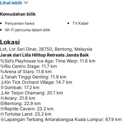
Lihat lebih
Kemudahan bilik
Penyaman hawa
TV Kabel
Wi-Fi percuma dalam bilik
Lokasi
Lot, Lor Seri Dinar, 28750, Bentong, Malaysia
Jarak dari Lilla Hilltop Retreats Janda Baik
Sid’s Playhouse Ice Age: Time Warp
:
11.6
km
Rio Centro Stage
:
11.7
km
Arena of Stars
:
11.8
km
Tanah Tinggi Genting
:
11.9
km
Kin Tick Orchard Village
:
14.7
km
Gombak
:
17.2
km
Air Terjun Chamang
:
20.1
km
Aviary
:
21.6
km
Bentong
:
22.9
km
Reptile Cavern
:
23.2
km
Tortoise Land
:
23.2
km
Lapangan Terbang Antarabangsa Kuala Lumpur
:
67.9
km