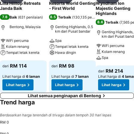
Kongsi
Tambah ke favorit
Kongsi
Tambah ke favorit
Kongsi
Tambah k
Lilla Hilltop Retreats
Resorts World Genting
Wyndham Ion
Janda Baik
- First World
Majestic Genting
Highlands
7.8
8.5
Baik
(
631 penilaian
)
Terbaik
(
130,135 penilaian
)
8.6
Terbaik
(
7,565 pe
Bentong, Malaysia
Genting Highlands, 0.5
km dari Pusat bandar
Genting Highlands, 
km dari Pusat band
WiFi percuma
Spa
WiFi percuma
Kolam renang
Tempat letak kereta
Kolam renang
Tempat letak kereta
Hawa dingin
Spa
Lihat harga
Lihat harga
RM 114
RM 98
dari
dari
Lihat harga
RM 214
dari
Lihat harga di
6 laman
Lihat harga di
7 laman
Lihat harga di
4 lama
Lihat harga
Lihat harga
Lihat harga
Lihat semua penginapan di Bentong
Trend harga
Berdasarkan harga terendah di trivago dalam tempoh 30 hari lepas
RM 0
RM 0