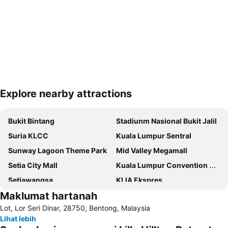
Explore nearby attractions
Kembangkan peta
Bukit Bintang
Stadiunm Nasional Bukit Jalil
Suria KLCC
Kuala Lumpur Sentral
Sunway Lagoon Theme Park
Mid Valley Megamall
Setia City Mall
Kuala Lumpur Convention Centre
Setiawangsa
KLIA Ekspres
Maklumat hartanah
Terminal Bersepadu Selatan
Jalan Tunku Abdul Rahman
Lot, Lor Seri Dinar, 28750, Bentong, Malaysia
Dataran Merdeka
Aquaria
Lihat lebih
Masjid Jamek
One Utama Shopping Centre