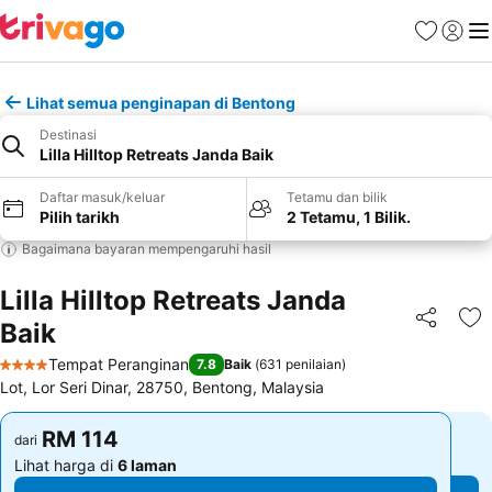
Kegemara
Daftar
Me
Lihat semua penginapan di Bentong
Destinasi
Lilla Hilltop Retreats Janda Baik
Daftar masuk/keluar
Tetamu dan bilik
Pilih tarikh
2 Tetamu, 1 Bilik.
Bagaimana bayaran mempengaruhi hasil
Lilla Hilltop Retreats Janda
Baik
Kongsi
Ta
Tempat Peranginan
7.8
Baik
(
631 penilaian
)
4 Bintang
Lot, Lor Seri Dinar, 28750, Bentong, Malaysia
RM 114
RM 114
dari
dari
Lihat harga di
6 laman
Lihat harga di
6 laman