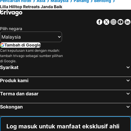
Pencarian hotel
Asia
Malaysia
Pahang
Bentong
Lilla Hilltop Retreats Janda Baik
Facebook
Twitter
Insta
Yo
Pilih negara
Tambah di Google
Cari keputusan kami dengan mudah:
tambah trivago sebagai sumber pilihan
di Google.
Syarikat
Produk kami
Terma dan dasar
Sokongan
Log masuk untuk manfaat eksklusif ahli