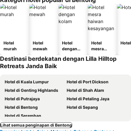
Kategori hotel popular di Bentong
Hotel
Hotel
Hotel
Hotel
Hotel
murah
mewah
dengan
mesra
kolam
haiwan
Destinasi berdekatan dengan Lilla Hilltop
kesayanga
Retreats Janda Baik
n
Hotel di Kuala Lumpur
Hotel di Port Dickson
Hotel di Genting Highlands
Hotel di Shah Alam
Hotel di Putrajaya
Hotel di Petaling Jaya
Hotel di Bentong
Hotel di Sepang
Hotel di Seremban
Lihat semua penginapan di Bentong