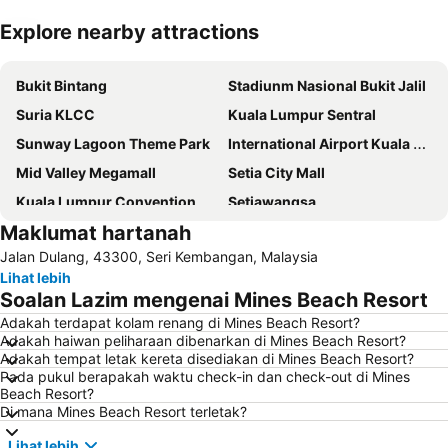
Explore nearby attractions
Kembangkan peta
Bukit Bintang
Stadiunm Nasional Bukit Jalil
Suria KLCC
Kuala Lumpur Sentral
Sunway Lagoon Theme Park
International Airport Kuala Lumpur
Mid Valley Megamall
Setia City Mall
Kuala Lumpur Convention Centre
Setiawangsa
Maklumat hartanah
KLIA Ekspres
Terminal Bersepadu Selatan
Jalan Dulang, 43300, Seri Kembangan, Malaysia
Jalan Tunku Abdul Rahman
Dataran Merdeka
Lihat lebih
Aquaria
Masjid Jamek
Soalan Lazim mengenai Mines Beach Resort
One Utama Shopping Centre
Menara Berkembar Petronas
Adakah terdapat kolam renang di Mines Beach Resort?
Adakah haiwan peliharaan dibenarkan di Mines Beach Resort?
Sunway Pyramid Shopping Centre
Jalan Tun Razak
Adakah tempat letak kereta disediakan di Mines Beach Resort?
Zoo Negara
Pasar Seni
Pada pukul berapakah waktu check-in dan check-out di Mines
Beach Resort?
Sepang International Circuit
Batu Caves
Di mana Mines Beach Resort terletak?
Jalan Petaling
Port Klang
Lihat lebih