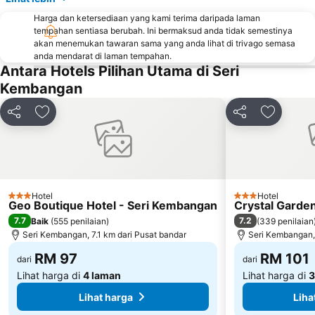
Menara KL
1 Utama
Harga dan ketersediaan yang kami terima daripada laman
Lapangan Terbang Sultan Abdul Aziz Shah
Chinatown
tempahan sentiasa berubah. Ini bermaksud anda tidak semestinya
akan menemukan tawaran sama yang anda lihat di trivago semasa
Taman KLCC
Central Market Kuala Lumpur
anda mendarat di laman tempahan.
Antara Hotels Pilihan Utama di Seri
The Curve
Putrajaya Hot Air Balloon Fiesta
Kembangan
Lot 10
Bukit Melawati
Monorail
Tropicana City Mall
Kongsi
Tambah ke favorit
Kongsi
Tambah k
Kepong Forestry Park - FRIM
Little India
Masjid Negara
Sultan Abdul Samad Building
Kuala Lumpur Golf & Country Club
KL Festival City
Lapangan Terbang Genting
Institut Profesional Baitulmal
Hotel
Hotel
3 Bintang
3 Bintang
Geo Boutique Hotel - Seri Kembangan
Crystal Garde
Istana Budaya
Istana Negara
7.7
7.2
Baik
(
555 penilaian
)
(
339 penilaian
Tugu Negara
Lake Garden
Seri Kembangan, 7.1 km dari Pusat bandar
Seri Kembangan, 
RM 97
RM 101
dari
dari
Lihat harga di
4 laman
Lihat harga di
3
Lihat harga
Liha