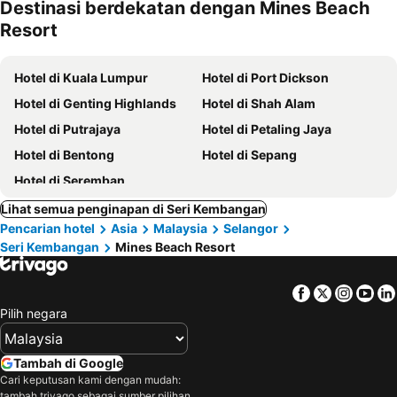
Destinasi berdekatan dengan Mines Beach
kesayanga
Resort
n
Hotel di Kuala Lumpur
Hotel di Port Dickson
Hotel di Genting Highlands
Hotel di Shah Alam
Hotel di Putrajaya
Hotel di Petaling Jaya
Hotel di Bentong
Hotel di Sepang
Hotel di Seremban
Lihat semua penginapan di Seri Kembangan
Pencarian hotel
Asia
Malaysia
Selangor
Seri Kembangan
Mines Beach Resort
Facebook
Twitter
Insta
Yo
Pilih negara
Tambah di Google
Cari keputusan kami dengan mudah:
tambah trivago sebagai sumber pilihan