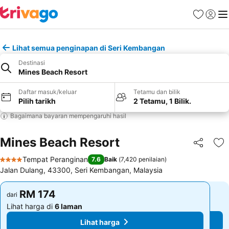
Kegemara
Daftar
Me
Lihat semua penginapan di Seri Kembangan
Destinasi
Mines Beach Resort
Daftar masuk/keluar
Tetamu dan bilik
Pilih tarikh
2 Tetamu, 1 Bilik.
Bagaimana bayaran mempengaruhi hasil
Mines Beach Resort
Kongsi
Ta
Tempat Peranginan
7.6
Baik
(
7,420 penilaian
)
4 Bintang
Jalan Dulang, 43300, Seri Kembangan, Malaysia
RM 174
RM 174
dari
dari
Lihat harga di
6 laman
Lihat harga di
6 laman
Lihat harga
Lihat harga