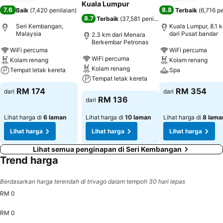
Kuala Lumpur
7.6
8.8
Baik
(
7,420 penilaian
)
Terbaik
(
6,716 pe
8.7
Terbaik
(
37,581 penilaian
)
Seri Kembangan,
Kuala Lumpur, 8.1 
Malaysia
dari Pusat bandar
2.3 km dari Menara
Berkembar Petronas
WiFi percuma
WiFi percuma
WiFi percuma
Kolam renang
Kolam renang
Kolam renang
Tempat letak kereta
Spa
Tempat letak kereta
RM 174
RM 354
dari
dari
RM 136
dari
Lihat harga di
6 laman
Lihat harga di
10 laman
Lihat harga di
8 lama
Lihat harga
Lihat harga
Lihat harga
Lihat semua penginapan di Seri Kembangan
Trend harga
Berdasarkan harga terendah di trivago dalam tempoh 30 hari lepas
RM 0
RM 0