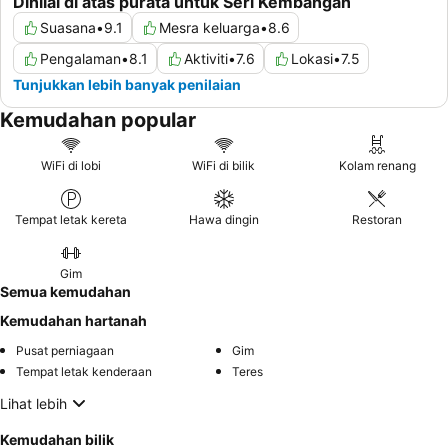
Dinilai di atas purata untuk Seri Kembangan
Suasana
•
9.1
Mesra keluarga
•
8.6
Pengalaman
•
8.1
Aktiviti
•
7.6
Lokasi
•
7.5
Tunjukkan lebih banyak penilaian
Kemudahan popular
WiFi di lobi
WiFi di bilik
Kolam renang
Tempat letak kereta
Hawa dingin
Restoran
Gim
Semua kemudahan
Kemudahan hartanah
Pusat perniagaan
Gim
Tempat letak kenderaan
Teres
Lihat lebih
Kemudahan bilik