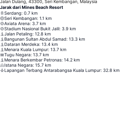
Jalan Dulang, 43300, Seri Kembangan, Malaysia
Jarak dari Mines Beach Resort
Serdang
:
0.7
km
Seri Kembangan
:
1.1
km
Axiata Arena
:
3.7
km
Stadium Nasional Bukit Jalil
:
3.9
km
Jalan Petaling
:
12.8
km
Bangunan Sultan Abdul Samad
:
13.3
km
Dataran Merdeka
:
13.4
km
Menara Kuala Lumpur
:
13.7
km
Tugu Negara
:
13.7
km
Menara Berkembar Petronas
:
14.2
km
Istana Negara
:
15.7
km
Lapangan Terbang Antarabangsa Kuala Lumpur
:
32.8
km