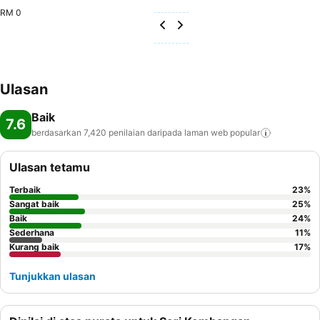
RM 0
Ulasan
Baik
7.6
berdasarkan 7,420 penilaian daripada laman web
popular
Ulasan tetamu
Terbaik
23
%
Sangat baik
25
%
Baik
24
%
Sederhana
11
%
Kurang baik
17
%
Tunjukkan ulasan