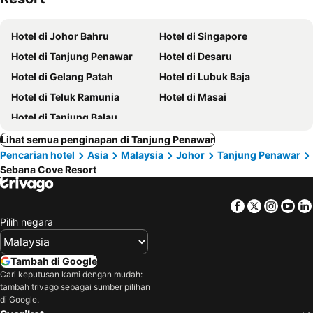
Hotel di Johor Bahru
Hotel di Singapore
Hotel di Tanjung Penawar
Hotel di Desaru
Hotel di Gelang Patah
Hotel di Lubuk Baja
Hotel di Teluk Ramunia
Hotel di Masai
Hotel di Tanjung Balau
Lihat semua penginapan di Tanjung Penawar
Pencarian hotel
Asia
Malaysia
Johor
Tanjung Penawar
Sebana Cove Resort
Facebook
Twitter
Insta
Yo
Pilih negara
Tambah di Google
Cari keputusan kami dengan mudah:
tambah trivago sebagai sumber pilihan
di Google.