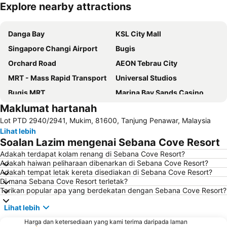
Explore nearby attractions
Kembangkan peta
Danga Bay
KSL City Mall
Singapore Changi Airport
Bugis
Orchard Road
AEON Tebrau City
MRT - Mass Rapid Transport
Universal Studios
Bugis MRT
Marina Bay Sands Casino
Maklumat hartanah
Sentosa
Little India
Lot PTD 2940/2941, Mukim, 81600, Tanjung Penawar, Malaysia
Plaza Angsana
Woodlands MRT Station
Lihat lebih
Chinatown
Austin Heights Golf & Hotel Resort
Soalan Lazim mengenai Sebana Cove Resort
Lavender MRT Station
Jurong East MRT
Adakah terdapat kolam renang di Sebana Cove Resort?
Adakah haiwan peliharaan dibenarkan di Sebana Cove Resort?
Singapore EXPO
Geylang Serai Market
Adakah tempat letak kereta disediakan di Sebana Cove Resort?
Tampines MRT
Bedok MRT Station
Di mana Sebana Cove Resort terletak?
Tarikan popular apa yang berdekatan dengan Sebana Cove Resort?
Kallang MRT Station
Masjid Sultan
Lihat lebih
Suntec Singapore International Convention & Exhibition Centre
Clarke Quay
Harga dan ketersediaan yang kami terima daripada laman
Plaza Pelangi
Serangoon MRT Station