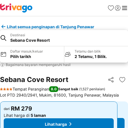
Kegemara
Daftar
Me
Lihat semua penginapan di Tanjung Penawar
Destinasi
Sebana Cove Resort
Daftar masuk/keluar
Tetamu dan bilik
Pilih tarikh
2 Tetamu, 1 Bilik.
Bagaimana bayaran mempengaruhi hasil
Sebana Cove Resort
Kongsi
Ta
Tempat Peranginan
8.0
Sangat baik
(
1,527 penilaian
)
4 Bintang
Lot PTD 2940/2941, Mukim, 81600, Tanjung Penawar, Malaysia
RM 279
RM 279
dari
dari
Lihat harga di
5 laman
Lihat harga di
5 laman
Lihat harga
Lihat harga