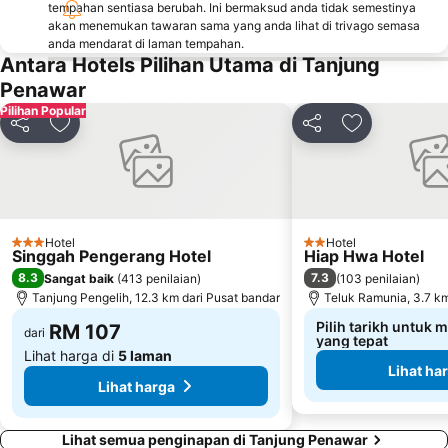
tempahan sentiasa berubah. Ini bermaksud anda tidak semestinya
Changi
Tanjong Pagar MRT Station
akan menemukan tawaran sama yang anda lihat di trivago semasa
anda mendarat di laman tempahan.
Novena MRT Station
Jurong
Antara Hotels Pilihan Utama di Tanjung
Stadium Metro Station
Yishun
Penawar
Pilihan Popular
Singapore Sentosa Island Afternoon Trip
Ang Mo Kio - AMK
Kongsi
Tambah ke favorit
Kongsi
Tambah ke fa
Buona Vista MRT Station
Punggol MRT Station
Bugis Junction Mall
Harbour Front Centre
Marina Bay Street Circuit
Chinatown Metro Station
Bugis Village
Plaza Singapura
Hotel
Hotel
3 Bintang
2 Bintang
Singgah Pengerang Hotel
Hiap Hwa Hotel
Changi Airport Metro Station
Arab Street
8.3
7.3
Sangat baik
(
413 penilaian
)
(
103 penilaian
)
Paya Lebar MRT Station
Merlion Park
Tanjung Pengelih, 12.3 km dari Pusat bandar
Teluk Ramunia, 3.7 km
Orchard MRT Station
Dover MRT Station
Pilih tarikh untuk 
RM 107
dari
yang tepat
Lihat harga di
5 laman
Lihat ha
Lihat harga
Lihat semua penginapan di Tanjung Penawar