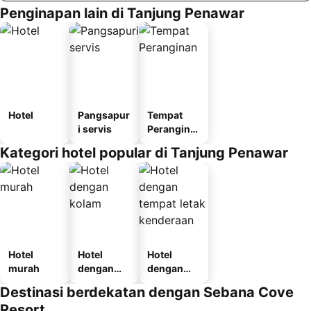
Penginapan lain di Tanjung Penawar
Hotel
Pangsapur
Tempat
i servis
Perangina
n
Kategori hotel popular di Tanjung Penawar
Hotel
Hotel
Hotel
murah
dengan
dengan
kolam
tempat
Destinasi berdekatan dengan Sebana Cove
letak
Resort
kenderaan