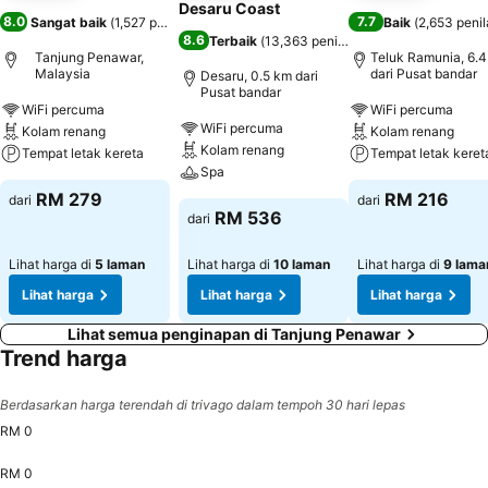
Desaru Coast
8.0
7.7
Sangat baik
(
1,527 penilaian
)
Baik
(
2,653 penil
8.6
Terbaik
(
13,363 penilaian
)
Tanjung Penawar,
Teluk Ramunia, 6.
Malaysia
dari Pusat bandar
Desaru, 0.5 km dari
Pusat bandar
WiFi percuma
WiFi percuma
WiFi percuma
Kolam renang
Kolam renang
Kolam renang
Tempat letak kereta
Tempat letak keret
Spa
RM 279
RM 216
dari
dari
RM 536
dari
Lihat harga di
5 laman
Lihat harga di
10 laman
Lihat harga di
9 lama
Lihat harga
Lihat harga
Lihat harga
Lihat semua penginapan di Tanjung Penawar
Trend harga
Berdasarkan harga terendah di trivago dalam tempoh 30 hari lepas
RM 0
RM 0