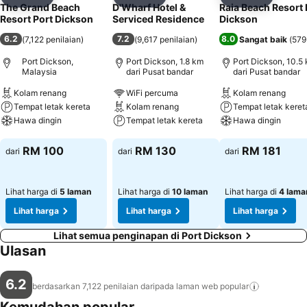
Kongsi
Tambah ke favorit
Kongsi
Tambah ke favorit
Kongsi
Tambah k
The Grand Beach
D'Wharf Hotel &
Raia Beach Resort 
Resort Port Dickson
Serviced Residence
Dickson
6.2
7.2
8.0
(
7,122 penilaian
)
(
9,617 penilaian
)
Sangat baik
(
579
Port Dickson,
Port Dickson, 1.8 km
Port Dickson, 10.5
Malaysia
dari Pusat bandar
dari Pusat bandar
Kolam renang
WiFi percuma
Kolam renang
Tempat letak kereta
Kolam renang
Tempat letak keret
Hawa dingin
Tempat letak kereta
Hawa dingin
Lihat harga
Lihat harga
Lihat harga
RM 100
RM 130
RM 181
dari
dari
dari
Lihat harga di
5 laman
Lihat harga di
10 laman
Lihat harga di
4 lama
Lihat harga
Lihat harga
Lihat harga
Lihat semua penginapan di Port Dickson
Ulasan
6.2
berdasarkan 7,122 penilaian daripada laman web
popular