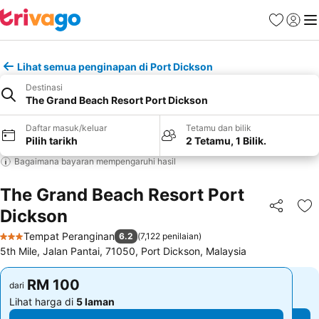
Kegemara
Daftar
Me
Lihat semua penginapan di Port Dickson
Destinasi
The Grand Beach Resort Port Dickson
Daftar masuk/keluar
Tetamu dan bilik
Pilih tarikh
2 Tetamu, 1 Bilik.
Bagaimana bayaran mempengaruhi hasil
The Grand Beach Resort Port
Dickson
Kongsi
Ta
Tempat Peranginan
6.2
(
7,122 penilaian
)
3 Bintang
5th Mile, Jalan Pantai, 71050, Port Dickson, Malaysia
RM 100
RM 100
dari
dari
Lihat harga di
5 laman
Lihat harga di
5 laman