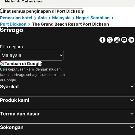
Hotel di Cyberjaya
Lihat semua penginapan di Port Dickson
Pencarian hotel
Asia
Malaysia
Negeri Sembilan
Port Dickson
The Grand Beach Resort Port Dickson
Facebook
Twitter
Insta
Yo
Pilih negara
Tambah di Google
Cari keputusan kami dengan mudah:
tambah trivago sebagai sumber pilihan
di Google.
Syarikat
Produk kami
Terma dan dasar
Sokongan