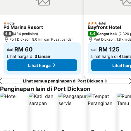
Hotel
Hotel
1 Bintang
3 Bintang
Pd Marina Resort
Bayfront Hotel
6.6
8.4
(
434 penilaian
)
Sangat baik
(
2,320 
Port Dickson, 9.0 km dari Pusat bandar
Port Dickson, 1.8 km d
RM 60
RM 125
dari
dari
Lihat harga di
3 laman
Lihat harga di
4 lam
Lihat harga
Lihat har
Lihat semua penginapan di Port Dickson
Penginapan lain di Port Dickson