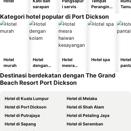
Hotel
Katil dan
Pangsapur
Tempat
Rum
sarapan
i servis
Perangina
Tam
n
Kategori hotel popular di Port Dickson
Hotel
Hotel
Hotel
Hotel spa
Hotel
murah
dengan
mesra
panta
kolam
haiwan
Destinasi berdekatan dengan The Grand
kesayanga
Beach Resort Port Dickson
n
Hotel di Kuala Lumpur
Hotel di Melaka
Hotel di Port Dickson
Hotel di Shah Alam
Hotel di Putrajaya
Hotel di Petaling Jaya
Hotel di Sepang
Hotel di Seremban