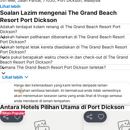
5th Mile, Jalan Pantai, 71050, Port Dickson, Malaysia
Lihat lebih
Soalan Lazim mengenai The Grand Beach
Resort Port Dickson
Adakah terdapat kolam renang di The Grand Beach Resort Port
Dickson?
Adakah haiwan peliharaan dibenarkan di The Grand Beach Resort
Port Dickson?
Adakah tempat letak kereta disediakan di The Grand Beach Resort
Port Dickson?
Pada pukul berapakah waktu check-in dan check-out di The Grand
Beach Resort Port Dickson?
Di mana The Grand Beach Resort Port Dickson terletak?
Lihat lebih
Harga dan ketersediaan yang kami terima daripada laman
tempahan sentiasa berubah. Ini bermaksud anda tidak semestinya
akan menemukan tawaran sama yang anda lihat di trivago semasa
anda mendarat di laman tempahan.
Antara Hotels Pilihan Utama di Port Dickson
Pilihan Popular
Kongsi
Tambah ke favorit
Kongsi
Tambah ke fa