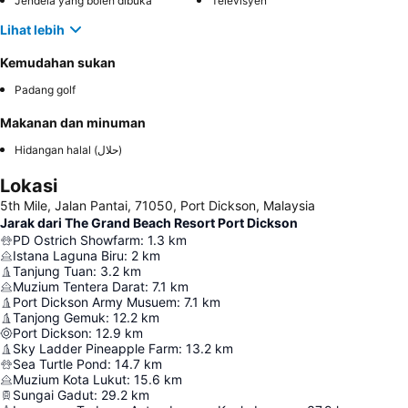
Jendela yang boleh dibuka
Televisyen
Lihat lebih
Kemudahan sukan
Padang golf
Makanan dan minuman
Hidangan halal (حلال)
Lokasi
5th Mile, Jalan Pantai, 71050, Port Dickson, Malaysia
Jarak dari The Grand Beach Resort Port Dickson
PD Ostrich Showfarm
:
1.3
km
Istana Laguna Biru
:
2
km
Tanjung Tuan
:
3.2
km
Muzium Tentera Darat
:
7.1
km
Port Dickson Army Musuem
:
7.1
km
Tanjong Gemuk
:
12.2
km
Port Dickson
:
12.9
km
Sky Ladder Pineapple Farm
:
13.2
km
Sea Turtle Pond
:
14.7
km
Muzium Kota Lukut
:
15.6
km
Sungai Gadut
:
29.2
km