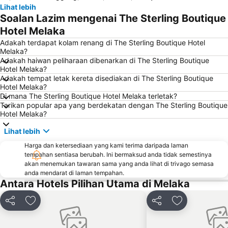
Lihat lebih
Chinatown
Masjid Kampung Kling
Soalan Lazim mengenai The Sterling Boutique
Cheng Hoon Teng
Runtuhan Gereja Saint Paul
Hotel Melaka
Gereja St. Francis Xavier
Medan Portugis
Adakah terdapat kolam renang di The Sterling Boutique Hotel
Melaka?
Stadthuys
Dutch Square
Adakah haiwan peliharaan dibenarkan di The Sterling Boutique
Hotel Melaka?
Adakah tempat letak kereta disediakan di The Sterling Boutique
Hotel Melaka?
Di mana The Sterling Boutique Hotel Melaka terletak?
Tarikan popular apa yang berdekatan dengan The Sterling Boutique
Hotel Melaka?
Lihat lebih
Harga dan ketersediaan yang kami terima daripada laman
tempahan sentiasa berubah. Ini bermaksud anda tidak semestinya
akan menemukan tawaran sama yang anda lihat di trivago semasa
anda mendarat di laman tempahan.
Antara Hotels Pilihan Utama di Melaka
Kongsi
Tambah ke favorit
Kongsi
Tambah ke fa