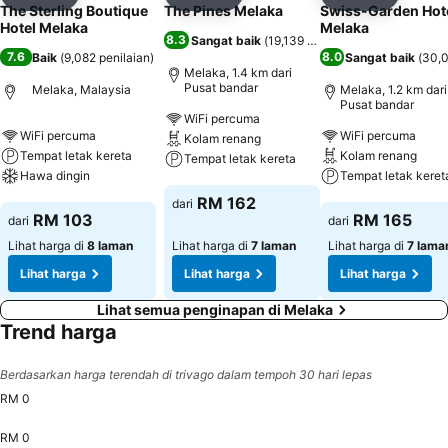
Kongsi
Tambah ke favorit
Kongsi
Tambah ke favorit
Kongsi
Tambah k
The Sterling Boutique
The Pines Melaka
Swiss-Garden Hot
Hotel Melaka
Melaka
8.3
Sangat baik
(
19,139 penilaian
)
7.6
8.0
Baik
(
9,082 penilaian
)
Sangat baik
(
30,0
Melaka, 1.4 km dari
Pusat bandar
Melaka, Malaysia
Melaka, 1.2 km dari
Pusat bandar
WiFi percuma
WiFi percuma
WiFi percuma
Kolam renang
Tempat letak kereta
Kolam renang
Tempat letak kereta
Hawa dingin
Tempat letak keret
Lihat harga
RM 162
dari
Lihat harga
Lihat harga
RM 103
RM 165
dari
dari
Lihat harga di
8 laman
Lihat harga di
7 laman
Lihat harga di
7 lama
Lihat harga
Lihat harga
Lihat harga
Lihat semua penginapan di Melaka
Trend harga
Berdasarkan harga terendah di trivago dalam tempoh 30 hari lepas
RM 0
RM 0