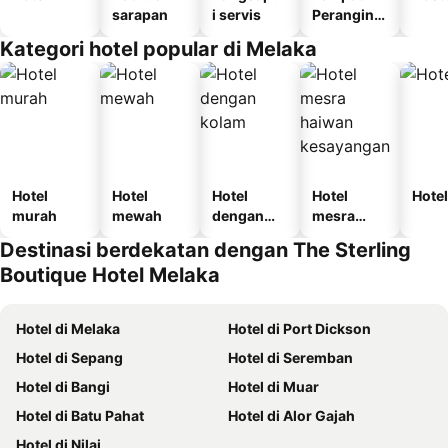
sarapan
i servis
Perangina
n
Kategori hotel popular di Melaka
Hotel
Hotel
Hotel
Hotel
Hotel
murah
mewah
dengan
mesra
kolam
haiwan
Destinasi berdekatan dengan The Sterling
kesayanga
Boutique Hotel Melaka
n
Hotel di Melaka
Hotel di Port Dickson
Hotel di Sepang
Hotel di Seremban
Hotel di Bangi
Hotel di Muar
Hotel di Batu Pahat
Hotel di Alor Gajah
Hotel di Nilai