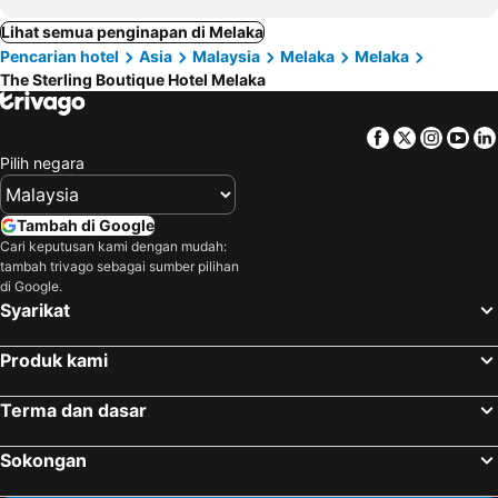
Lihat semua penginapan di Melaka
Pencarian hotel
Asia
Malaysia
Melaka
Melaka
The Sterling Boutique Hotel Melaka
Facebook
Twitter
Insta
Yo
Pilih negara
Tambah di Google
Cari keputusan kami dengan mudah:
tambah trivago sebagai sumber pilihan
di Google.
Syarikat
Produk kami
Terma dan dasar
Sokongan