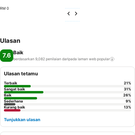
RM 0
Ulasan
Baik
7.6
berdasarkan 9,082 penilaian daripada laman web
popular
Ulasan tetamu
Terbaik
21
%
Sangat baik
31
%
Baik
26
%
Sederhana
9
%
Kurang baik
13
%
Tunjukkan ulasan