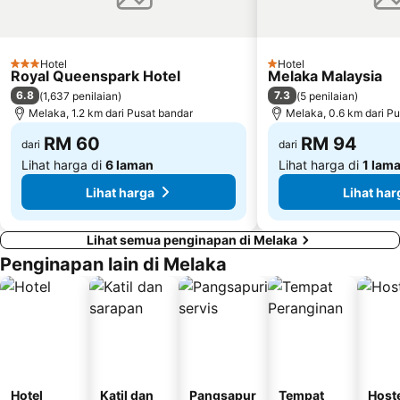
Hotel
Hotel
3 Bintang
1 Bintang
Royal Queenspark Hotel
Melaka Malaysia
6.8
7.3
(
1,637 penilaian
)
(
5 penilaian
)
Melaka, 1.2 km dari Pusat bandar
Melaka, 0.6 km dari P
RM 60
RM 94
dari
dari
Lihat harga di
6 laman
Lihat harga di
1 lam
Lihat harga
Lihat har
Lihat semua penginapan di Melaka
Penginapan lain di Melaka
Hotel
Katil dan
Pangsapur
Tempat
Host