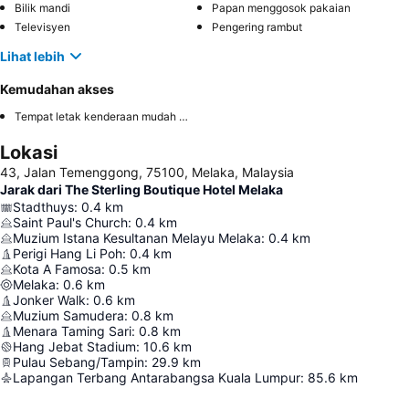
Bilik mandi
Papan menggosok pakaian
Televisyen
Pengering rambut
Lihat lebih
Kemudahan akses
Tempat letak kenderaan mudah diakses
Lokasi
43, Jalan Temenggong, 75100, Melaka, Malaysia
Jarak dari The Sterling Boutique Hotel Melaka
Stadthuys
:
0.4
km
Saint Paul's Church
:
0.4
km
Muzium Istana Kesultanan Melayu Melaka
:
0.4
km
Perigi Hang Li Poh
:
0.4
km
Kota A Famosa
:
0.5
km
Melaka
:
0.6
km
Jonker Walk
:
0.6
km
Muzium Samudera
:
0.8
km
Menara Taming Sari
:
0.8
km
Hang Jebat Stadium
:
10.6
km
Pulau Sebang/Tampin
:
29.9
km
Lapangan Terbang Antarabangsa Kuala Lumpur
:
85.6
km