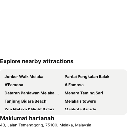
Explore nearby attractions
Kembangkan peta
Jonker Walk Melaka
Pantai Pengkalan Balak
A'Famosa
A Famosa
Dataran Pahlawan Melaka Megamall
Menara Taming Sari
Tanjung Bidara Beach
Melaka's towers
Zoo Melaka & Night Safari
Mahkota Parade
Maklumat hartanah
Jalan Hang Jebat
Lapangan Terbang Antarabangsa Melaka
43, Jalan Temenggong, 75100, Melaka, Malaysia
Baba Nyonya Heritage Museum
Istana Kesultanan Melaka