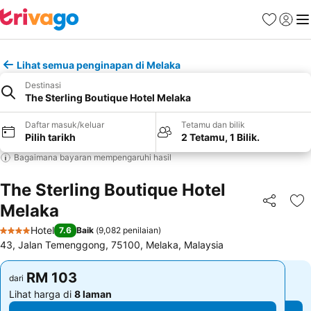
Kegemara
Daftar
Me
Lihat semua penginapan di Melaka
Destinasi
The Sterling Boutique Hotel Melaka
Daftar masuk/keluar
Tetamu dan bilik
Pilih tarikh
2 Tetamu, 1 Bilik.
Bagaimana bayaran mempengaruhi hasil
The Sterling Boutique Hotel
Melaka
Kongsi
Ta
Hotel
7.6
Baik
(
9,082 penilaian
)
4 Bintang
43, Jalan Temenggong, 75100, Melaka, Malaysia
RM 103
RM 103
dari
dari
Lihat harga di
8 laman
Lihat harga di
8 laman