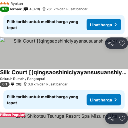
Lihat harga
Ryokan
3 Bintang
8.5
Terbaik
4,078
28.1 km dari Pusat bandar
Pilih tarikh untuk melihat harga yang
Lihat harga
tepat
Kongsi
Ta
Silk Court [(qingsaoshiniciyayansusuanshiyong)]
Lihat harga
Seluruh Rumah / Pangsapuri
6.1
28
0.6 km dari Pusat bandar
Pilih tarikh untuk melihat harga yang
Lihat harga
tepat
Pilihan Popular
Kongsi
Ta