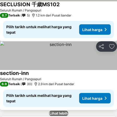
SECLUSION 千歳MS102
Lihat harga
Seluruh Rumah / Pangsapuri
8.7
Terbaik
5
1.2 km dari Pusat bandar
Pilih tarikh untuk melihat harga yang
Lihat harga
tepat
Kongsi
Ta
section-inn
Lihat harga
Seluruh Rumah / Pangsapuri
8.9
Terbaik
30
2.9 km dari Pusat bandar
Pilih tarikh untuk melihat harga yang
Lihat harga
tepat
Lihat lebih