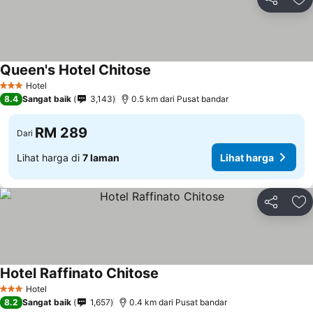
Kongsi
Ta
Queen's Hotel Chitose
Lihat harga
Hotel
3 Bintang
8.4
Sangat baik
3,143
0.5 km dari Pusat bandar
RM 289
Dari
Lihat harga di
7 laman
Lihat harga
Kongsi
Ta
Hotel Raffinato Chitose
Lihat harga
Hotel
3 Bintang
8.2
Sangat baik
1,657
0.4 km dari Pusat bandar