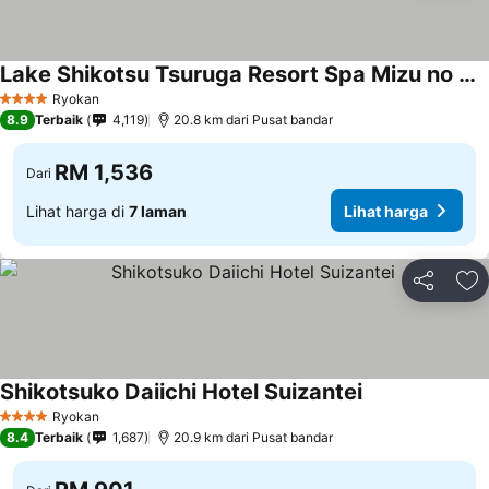
Lake Shikotsu Tsuruga Resort Spa Mizu no Uta
Lihat harga
Ryokan
4 Bintang
8.9
Terbaik
4,119
20.8 km dari Pusat bandar
RM 1,536
Dari
Lihat harga di
7 laman
Lihat harga
Kongsi
Ta
Shikotsuko Daiichi Hotel Suizantei
Lihat harga
Ryokan
4 Bintang
8.4
Terbaik
1,687
20.9 km dari Pusat bandar