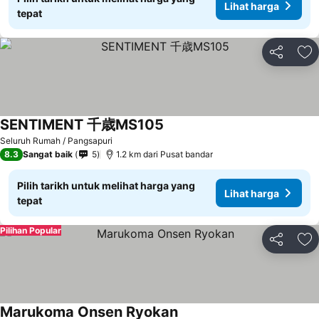
Lihat harga
tepat
Kongsi
Ta
SENTIMENT 千歳MS105
Lihat harga
Seluruh Rumah / Pangsapuri
8.3
Sangat baik
5
1.2 km dari Pusat bandar
Pilih tarikh untuk melihat harga yang
Lihat harga
tepat
Pilihan Popular
Kongsi
Ta
Marukoma Onsen Ryokan