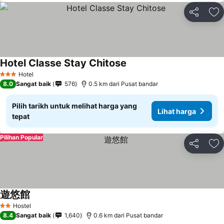
Kongsi
Ta
Hotel Classe Stay Chitose
Lihat harga
Hotel
3 Bintang
8.0
Sangat baik
576
0.5 km dari Pusat bandar
Pilih tarikh untuk melihat harga yang
Lihat harga
tepat
Pilihan Popular
Kongsi
Ta
遊悠館
Lihat harga
Hostel
2 Bintang
8.4
Sangat baik
1,640
0.6 km dari Pusat bandar