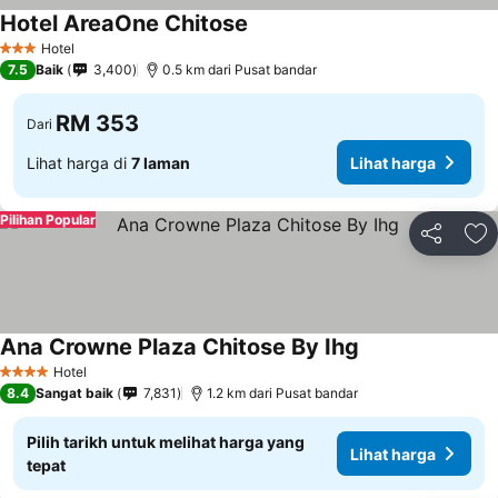
Hotel AreaOne Chitose
Lihat harga
Hotel
3 Bintang
7.5
Baik
3,400
0.5 km dari Pusat bandar
RM 353
Dari
Lihat harga di
7 laman
Lihat harga
Pilihan Popular
Kongsi
Ta
Ana Crowne Plaza Chitose By Ihg
Lihat harga
Hotel
4 Bintang
8.4
Sangat baik
7,831
1.2 km dari Pusat bandar
Pilih tarikh untuk melihat harga yang
Lihat harga
tepat