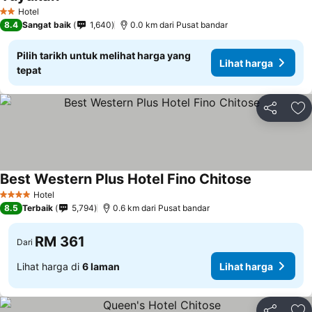
Lihat harga
Hotel
2 Bintang
8.4
Sangat baik
1,640
0.0 km dari Pusat bandar
Pilih tarikh untuk melihat harga yang
Lihat harga
tepat
Kongsi
Ta
Best Western Plus Hotel Fino Chitose
Lihat harga
Hotel
4 Bintang
8.5
Terbaik
5,794
0.6 km dari Pusat bandar
RM 361
Dari
Lihat harga di
6 laman
Lihat harga