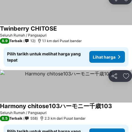
Kongsi
Ta
Twinberry CHITOSE
Lihat harga
Seluruh Rumah / Pangsapuri
8.9
Terbaik
12
1.1 km dari Pusat bandar
Pilih tarikh untuk melihat harga yang
Lihat harga
tepat
Kongsi
Ta
Harmony chitose103ハーモニー千歳103
Lihat ha
Seluruh Rumah / Pangsapuri
8.5
Terbaik
558
2.3 km dari Pusat bandar
Pilih tarikh untuk melihat harga yang