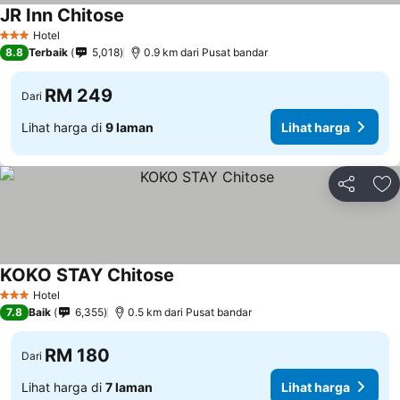
JR Inn Chitose
Lihat harga
Hotel
3 Bintang
8.8
Terbaik
5,018
0.9 km dari Pusat bandar
RM 249
Dari
Lihat harga di
9 laman
Lihat harga
Kongsi
Ta
KOKO STAY Chitose
Lihat harga
Hotel
3 Bintang
7.8
Baik
6,355
0.5 km dari Pusat bandar
RM 180
Dari
Lihat harga di
7 laman
Lihat harga