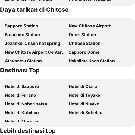
Hotel AreaOne Chitose
Chitose Daiichi Hotel
Daya tarikan di Chitose
Portom International Hokkaido
ES CON FIELD HOKKAIDO HOTEL Kitahiroshima Station
Queen's Hotel Chitose
Ana Crowne Plaza Chitose By Ihg
Sapporo Station
New Chitose Airport
New Tomakomai Prince Hotel Nagomi
SMA MO inn Chitose
Susukino Station
Odori Station
Hotel Raffinato Chitose
Chitose Station Hotel
Jozankei Onsen hot spring
Chitose Station
Yuyukan
Business Hotel Horin
New Chitose Airport Center Plaza
Sapporo Dome
UCHI CHITOSE AJiTO
Richmond
Atsubetsu Station
Nakajima Koen Station
Fairfield by Marriott Hokkaido Eniwa
Fairfield by Marriott Hokkaido Naganuma
Destinasi Top
Sapporo Nishi Juihachome Station
Lake Toya
Kitahiroshima Classe Hotel
Shinsapporo Station
Makomanai Station
Hotel di Sapporo
Hotel di Otaru
Jieitaimae Station
Shiroishi Station
Hotel di Furano
Hotel di Toyako
Sapporo Convention Center
Niseko
Hotel di Noboribetsu
Hotel di Niseko
Minami Chitose Station
Tomakomai Station
Hotel di Kutchan
Hotel di Sobetsu
Kiyota
Atsubetsu
Hotel di Muroran
Kita
Sapporo Nishi Juitchome Station
Lebih destinasi top
Bus Center-mae Station
Asabu Station