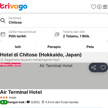
Kegemara
Daftar
Me
Destinasi
Chitose
Daftar masuk/keluar
Tetamu dan bilik
Pilih tarikh
2 Tetamu, 1 Bilik.
Isih
Penapis
Peta
Hotel di Chitose (Hokkaido, Japan)
Bagaimana bayaran mempengaruhi hasil
Pilihan Popular
Kongsi
Ta
Air Terminal Hotel
Lihat harga
Hotel
3 Bintang
8.3
Sangat baik
8,852
4.6 km dari Pusat bandar