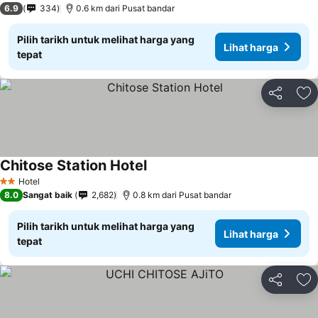
6.9
334
0.6 km dari Pusat bandar
Pilih tarikh untuk melihat harga yang
Lihat harga
tepat
Kongsi
Ta
Chitose Station Hotel
Lihat harga
Hotel
2 Bintang
8.0
Sangat baik
2,682
0.8 km dari Pusat bandar
Pilih tarikh untuk melihat harga yang
Lihat harga
tepat
Kongsi
Ta