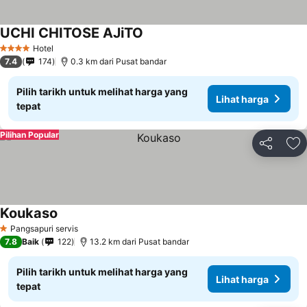
UCHI CHITOSE AJiTO
Lihat harga
Hotel
4 Bintang
7.4
174
0.3 km dari Pusat bandar
Pilih tarikh untuk melihat harga yang
Lihat harga
tepat
Pilihan Popular
Kongsi
Ta
Koukaso
Lihat harga
Pangsapuri servis
1 Bintang
7.8
Baik
122
13.2 km dari Pusat bandar
Pilih tarikh untuk melihat harga yang
Lihat harga
tepat