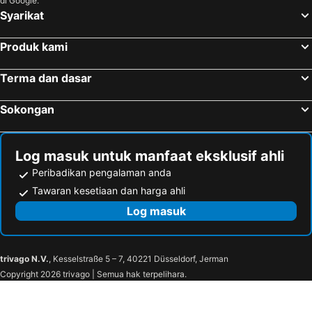
di Google.
Syarikat
Sapporo, Hokkaido Hotels
Fujikawaguchiko, Chubu und Hokuriku Hotels
Fukuoka, Kyushu Island Hotels
Nagoya, Chubu und Hokuriku Hotels
Produk kami
Narita, Kanto Hotels
Hakone, Kanto Hotels
Terma dan dasar
Sokongan
Log masuk untuk manfaat eksklusif ahli
Peribadikan pengalaman anda
Tawaran kesetiaan dan harga ahli
Log masuk
trivago N.V.
, Kesselstraße 5 – 7, 40221 Düsseldorf, Jerman
Copyright 2026 trivago | Semua hak terpelihara.