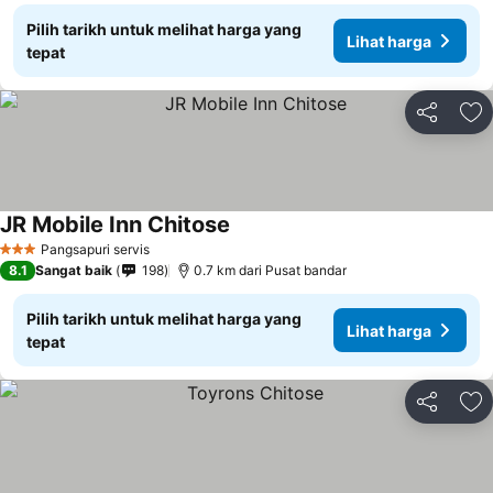
Pilih tarikh untuk melihat harga yang
Lihat harga
tepat
Kongsi
Ta
JR Mobile Inn Chitose
Lihat harga
Pangsapuri servis
3 Bintang
8.1
Sangat baik
198
0.7 km dari Pusat bandar
Pilih tarikh untuk melihat harga yang
Lihat harga
tepat
Kongsi
Ta