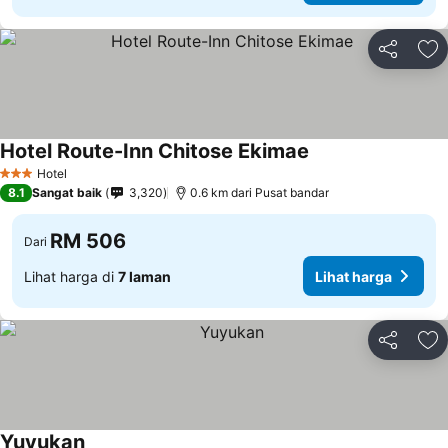
Kongsi
Ta
Hotel Route-Inn Chitose Ekimae
Lihat harga
Hotel
3 Bintang
8.1
Sangat baik
3,320
0.6 km dari Pusat bandar
RM 506
Dari
Lihat harga di
7 laman
Lihat harga
Kongsi
Ta
Yuyukan