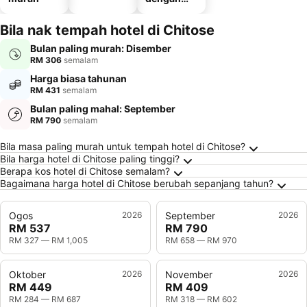
tempat
letak
Bila nak tempah hotel di Chitose
kenderaan
Bulan paling murah: Disember
RM 306
semalam
Harga biasa tahunan
RM 431
semalam
Bulan paling mahal: September
RM 790
semalam
Soalan Lazim tentang Chitose
Bila masa paling murah untuk tempah hotel di Chitose?
Bila harga hotel di Chitose paling tinggi?
Berapa kos hotel di Chitose semalam?
Bagaimana harga hotel di Chitose berubah sepanjang tahun?
Ogos
2026
September
2026
RM 537
RM 790
RM 327
—
RM 1,005
RM 658
—
RM 970
Oktober
2026
November
2026
RM 449
RM 409
RM 284
—
RM 687
RM 318
—
RM 602