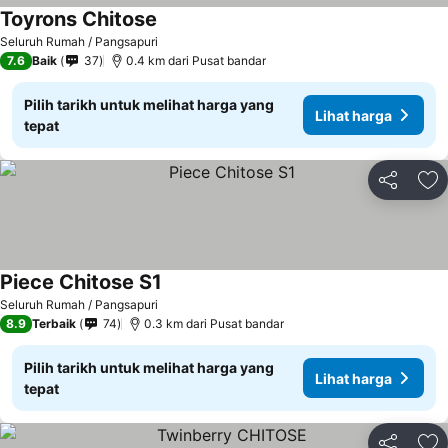
Toyrons Chitose
Lihat harga
Seluruh Rumah / Pangsapuri
7.6
Baik
37
0.4 km dari Pusat bandar
Pilih tarikh untuk melihat harga yang
Lihat harga
tepat
Kongsi
Ta
Piece Chitose S1
Lihat harga
Seluruh Rumah / Pangsapuri
8.9
Terbaik
74
0.3 km dari Pusat bandar
Pilih tarikh untuk melihat harga yang
Lihat harga
tepat