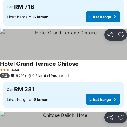
RM 716
Dari
Lihat harga di
6 laman
Lihat harga
Kongsi
Ta
Hotel Grand Terrace Chitose
Lihat harga
Hotel
3 Bintang
7.3
6,210
0.5 km dari Pusat bandar
RM 281
Dari
Lihat harga di
9 laman
Lihat harga
Kongsi
Ta