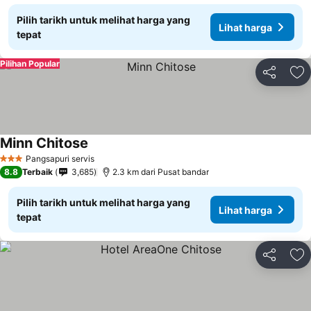
Pilih tarikh untuk melihat harga yang
Lihat harga
tepat
Pilihan Popular
Kongsi
Ta
Minn Chitose
Lihat harga
Pangsapuri servis
3 Bintang
8.8
Terbaik
3,685
2.3 km dari Pusat bandar
Pilih tarikh untuk melihat harga yang
Lihat harga
tepat
Kongsi
Ta