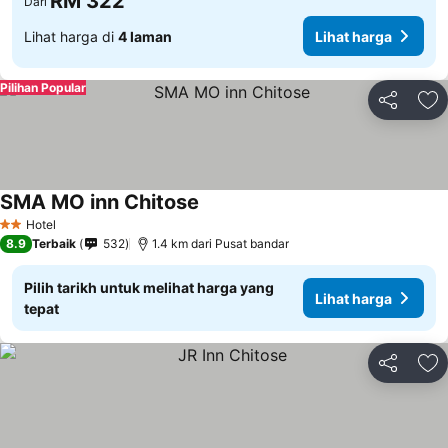
RM 322
Dari
Lihat harga di
4 laman
Lihat harga
Pilihan Popular
Kongsi
Ta
SMA MO inn Chitose
Lihat harga
Hotel
2 Bintang
8.9
Terbaik
532
1.4 km dari Pusat bandar
Pilih tarikh untuk melihat harga yang
Lihat harga
tepat
Kongsi
Ta