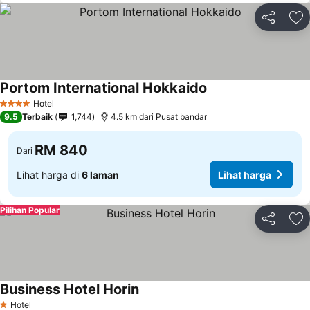
Kongsi
Ta
Portom International Hokkaido
Lihat harga
Hotel
4 Bintang
9.5
Terbaik
1,744
4.5 km dari Pusat bandar
RM 840
Dari
Lihat harga di
6 laman
Lihat harga
Pilihan Popular
Kongsi
Ta
Business Hotel Horin
Lihat harga
Hotel
1 Bintang