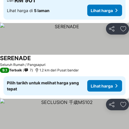
RM 901
Dari
Lihat harga di
5 laman
Lihat harga
Kongsi
Ta
SERENADE
Lihat harga
Seluruh Rumah / Pangsapuri
9.1
Terbaik
7
1.2 km dari Pusat bandar
Pilih tarikh untuk melihat harga yang
Lihat harga
tepat
Kongsi
Ta