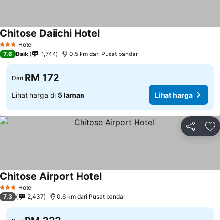
Chitose Daiichi Hotel
Lihat harga
Hotel
3 Bintang
7.6
Baik
1,744
0.5 km dari Pusat bandar
RM 172
Dari
Lihat harga di
5 laman
Lihat harga
Kongsi
Ta
Chitose Airport Hotel
Lihat harga
Hotel
3 Bintang
7.3
2,437
0.6 km dari Pusat bandar