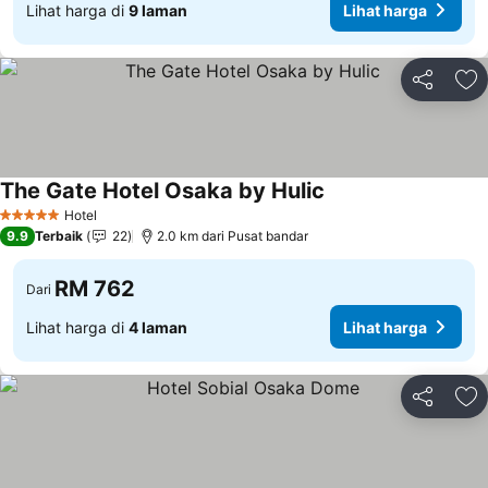
Lihat harga di
9 laman
Lihat harga
Kongsi
Ta
The Gate Hotel Osaka by Hulic
Hotel
5 Bintang
9.9
Terbaik
22
2.0 km dari Pusat bandar
RM 762
Dari
Lihat harga di
4 laman
Lihat harga
Kongsi
Ta