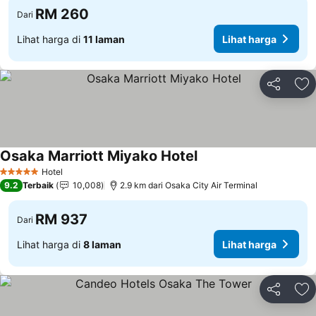
RM 260
Dari
Lihat harga di
11 laman
Lihat harga
Kongsi
Ta
Osaka Marriott Miyako Hotel
Hotel
5 Bintang
9.2
Terbaik
10,008
2.9 km dari Osaka City Air Terminal
RM 937
Dari
Lihat harga di
8 laman
Lihat harga
Kongsi
Ta