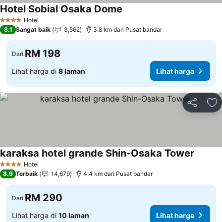
Hotel Sobial Osaka Dome
Hotel
4 Bintang
8.1
Sangat baik
3,562
3.8 km dari Pusat bandar
RM 198
Dari
Lihat harga di
8 laman
Lihat harga
Kongsi
Ta
karaksa hotel grande Shin-Osaka Tower
Hotel
4 Bintang
8.9
Terbaik
14,679
4.4 km dari Pusat bandar
RM 290
Dari
Lihat harga di
10 laman
Lihat harga