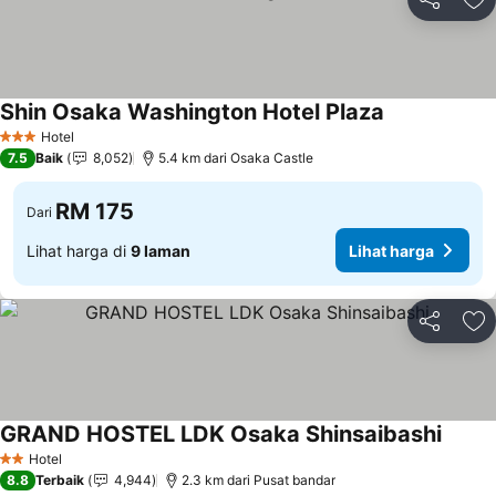
Kongsi
Ta
Shin Osaka Washington Hotel Plaza
Hotel
3 Bintang
7.5
Baik
8,052
5.4 km dari Osaka Castle
RM 175
Dari
Lihat harga di
9 laman
Lihat harga
Kongsi
Ta
GRAND HOSTEL LDK Osaka Shinsaibashi
Hotel
2 Bintang
8.8
Terbaik
4,944
2.3 km dari Pusat bandar