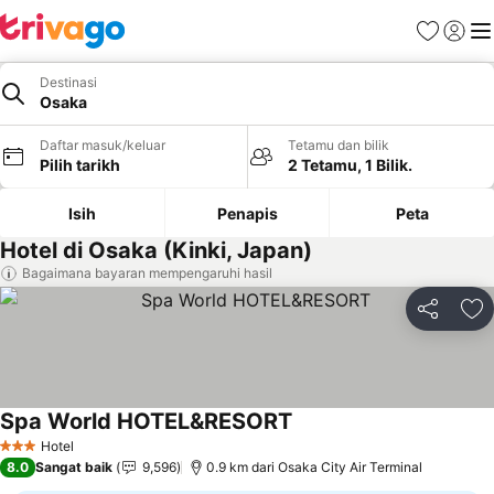
Kegemara
Daftar
Me
Destinasi
Osaka
Daftar masuk/keluar
Tetamu dan bilik
Pilih tarikh
2 Tetamu, 1 Bilik.
Isih
Penapis
Peta
Hotel di Osaka (Kinki, Japan)
Bagaimana bayaran mempengaruhi hasil
Kongsi
Ta
Spa World HOTEL&RESORT
Hotel
3 Bintang
8.0
Sangat baik
9,596
0.9 km dari Osaka City Air Terminal