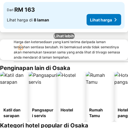
RM 163
Dari
Lihat harga di
8 laman
Lihat harga
Lihat lebih
Harga dan ketersediaan yang kami terima daripada laman
tempahan sentiasa berubah. Ini bermaksud anda tidak semestinya
akan menemukan tawaran sama yang anda lihat di trivago semasa
anda mendarat di laman tempahan.
Penginapan lain di Osaka
Katil dan
Pangsapur
Hostel
Rumah
Hotel
sarapan
i servis
Tamu
pang
i
Kategori hotel popular di Osaka