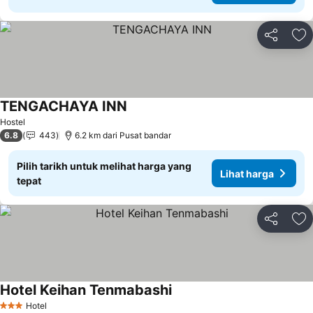
Kongsi
Ta
TENGACHAYA INN
Hostel
6.8
443
6.2 km dari Pusat bandar
Pilih tarikh untuk melihat harga yang
Lihat harga
tepat
Kongsi
Ta
Hotel Keihan Tenmabashi
Hotel
3 Bintang