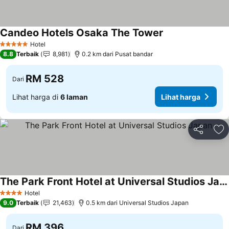
Candeo Hotels Osaka The Tower
Hotel
5 Bintang
8.8
Terbaik
8,981
0.2 km dari Pusat bandar
RM 528
Dari
Lihat harga di
6 laman
Lihat harga
Kongsi
Ta
The Park Front Hotel at Universal Studios Japan
Hotel
4 Bintang
9.0
Terbaik
21,463
0.5 km dari Universal Studios Japan
RM 396
Dari