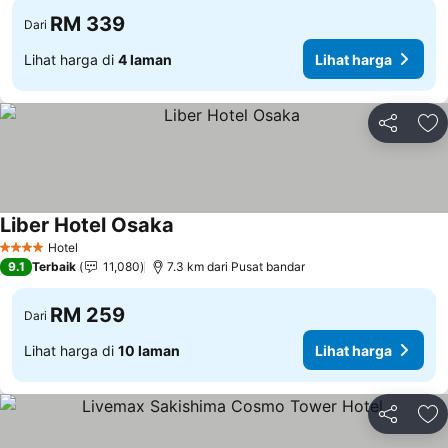
RM 339
Dari
Lihat harga di
4 laman
Lihat harga
Kongsi
Ta
Liber Hotel Osaka
Hotel
4 Bintang
9.1
Terbaik
11,080
7.3 km dari Pusat bandar
RM 259
Dari
Lihat harga di
10 laman
Lihat harga
Kongsi
Ta