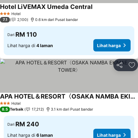
Hotel LiVEMAX Umeda Central
Hotel
3 Bintang
7.1
2,100
0.6 km dari Pusat bandar
RM 110
Dari
Lihat harga di
4 laman
Lihat harga
Kongsi
Ta
APA HOTEL＆RESORT〈OSAKA NAMBA EKIMAE TOWER〉
Hotel
3 Bintang
8.5
Terbaik
17,212
3.1 km dari Pusat bandar
RM 240
Dari
Lihat harga di
6 laman
Lihat harga