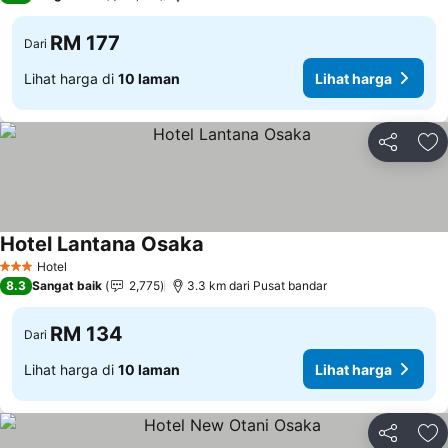
RM 177
Dari
Lihat harga di
10 laman
Lihat harga
Kongsi
Ta
Hotel Lantana Osaka
Hotel
3 Bintang
8.3
Sangat baik
2,775
3.3 km dari Pusat bandar
RM 134
Dari
Lihat harga di
10 laman
Lihat harga
Kongsi
Ta