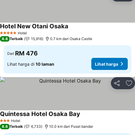
Hotel New Otani Osaka
Hotel
5 Bintang
8.8
Terbaik
15,916
0.7 km dari Osaka Castle
RM 476
Dari
Lihat harga di
10 laman
Lihat harga
Kongsi
Ta
Quintessa Hotel Osaka Bay
Hotel
3 Bintang
8.6
Terbaik
6,733
10.0 km dari Pusat bandar