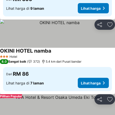
Lihat harga di
9 laman
Lihat harga
Kongsi
Ta
OKINI HOTEL namba
Hotel
3 Bintang
8.0
Sangat baik
372
5.4 km dari Pusat bandar
RM 86
Dari
Lihat harga di
7 laman
Lihat harga
Pilihan Popular
Kongsi
Ta