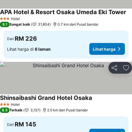
APA Hotel & Resort Osaka Umeda Eki Tower
Hotel
3 Bintang
8.1
Sangat baik
31,804
0.7 km dari Pusat bandar
RM 226
Dari
Lihat harga di
6 laman
Lihat harga
Kongsi
Ta
Shinsaibashi Grand Hotel Osaka
Hotel
3 Bintang
8.5
Terbaik
3,157
2.5 km dari Pusat bandar
RM 145
Dari