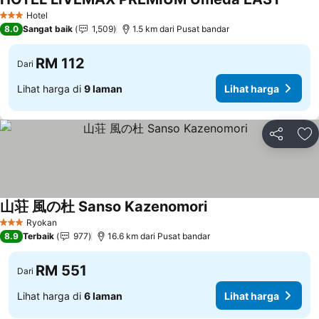
Hotel
3 Bintang
8.0
Sangat baik
1,509
1.5 km dari Pusat bandar
RM 112
Dari
Lihat harga di
9 laman
Lihat harga
Kongsi
Ta
山荘 風の杜 Sanso Kazenomori
Ryokan
3 Bintang
8.9
Terbaik
977
16.6 km dari Pusat bandar
RM 551
Dari
Lihat harga di
6 laman
Lihat harga