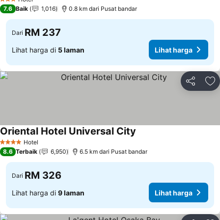
3 Bintang
7.6
Baik
1,016
0.8 km dari Pusat bandar
RM 237
Dari
Lihat harga di
5 laman
Lihat harga
Kongsi
Ta
Oriental Hotel Universal City
Hotel
4 Bintang
8.6
Terbaik
6,950
6.5 km dari Pusat bandar
RM 326
Dari
Lihat harga di
9 laman
Lihat harga