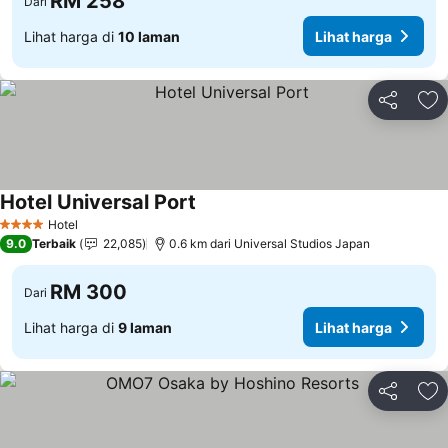
RM 258
Dari
Lihat harga di
10 laman
Lihat harga
Kongsi
Ta
Hotel Universal Port
Hotel
4 Bintang
9.0
Terbaik
22,085
0.6 km dari Universal Studios Japan
RM 300
Dari
Lihat harga di
9 laman
Lihat harga
Kongsi
Ta