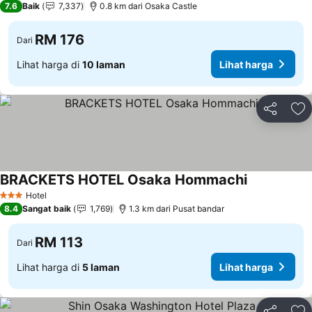
7.6
Baik
7,337
0.8 km dari Osaka Castle
RM 176
Dari
Lihat harga di
10 laman
Lihat harga
Kongsi
Ta
BRACKETS HOTEL Osaka Hommachi
Hotel
3 Bintang
8.4
Sangat baik
1,769
1.3 km dari Pusat bandar
RM 113
Dari
Lihat harga di
5 laman
Lihat harga