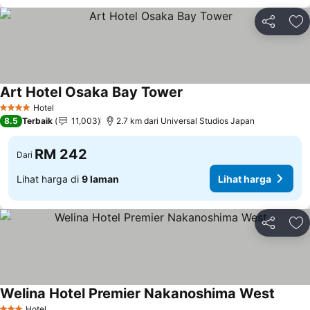
Kongsi
Ta
Art Hotel Osaka Bay Tower
Hotel
4 Bintang
8.5
Terbaik
11,003
2.7 km dari Universal Studios Japan
RM 242
Dari
Lihat harga di
9 laman
Lihat harga
Kongsi
Ta
Welina Hotel Premier Nakanoshima West
Hotel