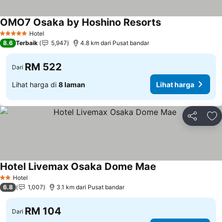
OMO7 Osaka by Hoshino Resorts
Hotel
5 Bintang
8.6
Terbaik
5,947
4.8 km dari Pusat bandar
RM 522
Dari
Lihat harga di
8 laman
Lihat harga
Kongsi
Ta
Hotel Livemax Osaka Dome Mae
Hotel
2 Bintang
6.8
1,007
3.1 km dari Pusat bandar
RM 104
Dari