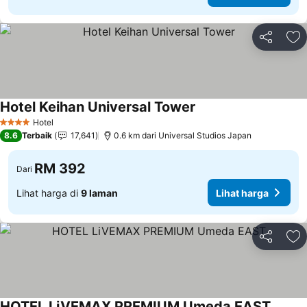
Kongsi
Ta
Hotel Keihan Universal Tower
Hotel
4 Bintang
8.6
Terbaik
17,641
0.6 km dari Universal Studios Japan
RM 392
Dari
Lihat harga di
9 laman
Lihat harga
Kongsi
Ta
HOTEL LiVEMAX PREMIUM Umeda EAST