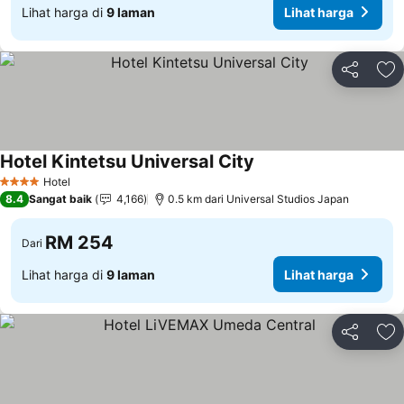
Lihat harga di
9 laman
Lihat harga
Kongsi
Ta
Hotel Kintetsu Universal City
Hotel
4 Bintang
8.4
Sangat baik
4,166
0.5 km dari Universal Studios Japan
RM 254
Dari
Lihat harga di
9 laman
Lihat harga
Kongsi
Ta