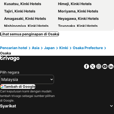
Kusatsu, Kinki Hotels
Himeji, Kinki Hotels
Taisho
Kobe Station
Hotel Elcient Osaka Umeda
The Royal Park Canvas - Osaka Kitahama
Tajiri, Kinki Hotels
Moriyama, Kinki Hotels
Sakaisuji Hommachi Station
Mino park
Hotel Cordia Osaka
アパホテル〈淀屋橋 北浜駅前〉
Amagasaki, Kinki Hotels
Neyagawa, Kinki Hotels
Suzumushi Temple
Nipponbashi Denden Town
Zentis Osaka
Best Western Plus Hotel Fino Osaka Kitahama
Nishinomiya, Kinki Hotels
Toyonaka, Kinki Hotels
Sannenzaka Ninenzaka
Hotel LiVEMAX Umeda Central
Conrad Osaka
Kishiwada, Kinki Hotels
Uji, Kinki Hotels
Lihat semua penginapan di Osaka
Four Points Express By Sheraton Osaka Kitahama
Hotel Livemax Umeda Doyama
Tenri, Kinki Hotels
Asuka, Kinki Hotels
Hotel Botiboti (formerly Hotel Richrich)
ibis Osaka Umeda
Pencarian hotel
Asia
Japan
Kinki
Osaka Prefecture
Fukuchiyama, Kinki Hotels
Maizuru, Kinki Hotels
Hotel The One Shinimamiya
R Hotel-The Atelier Shinsaibashi East
Osaka
Tsu, Kinki Hotels
Komono, Kinki Hotels
ZEROSHARE CHIKKO
HOTEL THE FLAG Shinsaibashi
Moriguchi, Kinki Hotels
Takatsuki, Kinki Hotels
Imperial Hotel Osaka
Nipponbashi Luxe Hotel
Facebook
Twitter
Insta
Yo
Kyoto, Kinki Hotels
Izumisano, Kinki Hotels
Pilih negara
Shin Osaka Washington Hotel Plaza
Miyako City Osaka Tennoji
Kobe, Kinki Hotels
Nara, Kinki Hotels
Hotel WBF Namba Motomachi
MIMARU Osaka Shinsaibashi East
Wakayama, Kinki Hotels
Miyazu, Kinki Hotels
Tambah di Google
Sarasa Hotel Namba
Cari keputusan kami dengan mudah:
Otsu, Kinki Hotels
Sakai, Kinki Hotels
tambah trivago sebagai sumber pilihan
Tokyo, Kanto Hotels
Sapporo, Hokkaido Hotels
di Google.
Syarikat
Fujikawaguchiko, Chubu und Hokuriku Hotels
Fukuoka, Kyushu Island Hotels