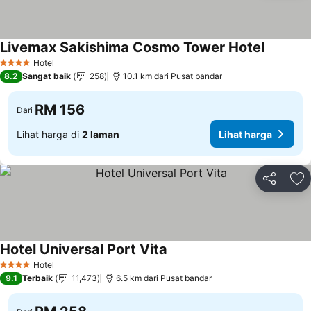
Livemax Sakishima Cosmo Tower Hotel
Hotel
4 Bintang
8.2
Sangat baik
258
10.1 km dari Pusat bandar
RM 156
Dari
Lihat harga di
2 laman
Lihat harga
Kongsi
Ta
Hotel Universal Port Vita
Hotel
4 Bintang
9.1
Terbaik
11,473
6.5 km dari Pusat bandar