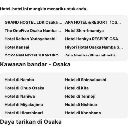
Hotel-hotel ini mungkin menarik untuk anda..
GRAND HOSTEL LDK Osaka Shinsaibashi
APA HOTEL＆RESORT〈OSAKA NAMBA EKIMAE TOWER〉
The OneFive Osaka Namba Dotonbori
Hotel Shin-Imamiya
Hotel Keihan Yodoyabashi
Hotel Hankyu RESPIRE OSAKA
Hotel Kansai
Hiyori Hotel Osaka Namba Station
DOYANEN HOTELS BAKURO
Apa Namba-Shinsaibashi
Kawasan bandar - Osaka
HOTEL MYSTAYS Shinsaibashi
Hotel Nikko Osaka
Holiday Inn Osaka Namba by IHG
Sotetsu Grand Fresa Osaka-Namba
Hotel di Namba
Hotel di Shinsaibashi
Quintessa Hotel Osaka Shinsaibashi
Hotel Keihan Namba Grande
Hotel di Chuo Osaka
Hotel di Kita
Osaka View Hotel Honmachi
Hearton Hotel Shinsaibashi
Hotel di Naniwa
Hotel di Tennoji
Grandouce Hanazonocho
Hotel Keihan Universal Tower
Hotel di Miyakojima
Hotel di Nishinari
APA Hotel Namba Ekihigashi
Via Inn Shinsaibashi
Hotel di Higashinari
Hotel di Konohana
Grand Prince Hotel Osaka Bay
Hotel Hillarys
Daya tarikan di Osaka
Hotel di Ikuno
Ark Hotel Osaka Shinsaibashi
Smile Hotel Premium Osaka Hommachi