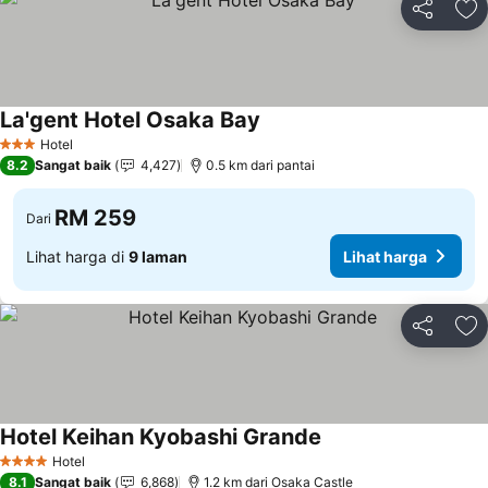
Kongsi
Ta
La'gent Hotel Osaka Bay
Hotel
3 Bintang
8.2
Sangat baik
4,427
0.5 km dari pantai
RM 259
Dari
Lihat harga di
9 laman
Lihat harga
Kongsi
Ta
Hotel Keihan Kyobashi Grande
Hotel
4 Bintang
8.1
Sangat baik
6,868
1.2 km dari Osaka Castle