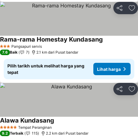
Kongsi
Ta
Rama-rama Homestay Kundasang
Pangsapuri servis
3 Bintang
7.6
Baik
7
2.1 km dari Pusat bandar
Pilih tarikh untuk melihat harga yang
Lihat harga
tepat
Kongsi
Ta
Alawa Kundasang
Tempat Peranginan
5 Bintang
9.2
Terbaik
115
2.2 km dari Pusat bandar