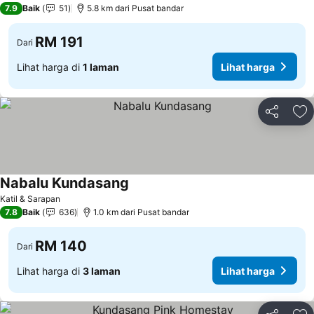
7.9
Baik
51
5.8 km dari Pusat bandar
RM 191
Dari
Lihat harga di
1 laman
Lihat harga
Kongsi
Ta
Nabalu Kundasang
Katil & Sarapan
7.8
Baik
636
1.0 km dari Pusat bandar
RM 140
Dari
Lihat harga di
3 laman
Lihat harga