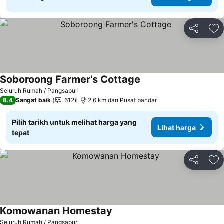
Kongsi
Ta
Soboroong Farmer's Cottage
Seluruh Rumah / Pangsapuri
8.4
Sangat baik
612
2.6 km dari Pusat bandar
Pilih tarikh untuk melihat harga yang
Lihat harga
tepat
Kongsi
Ta
Komowanan Homestay
Seluruh Rumah / Pangsapuri