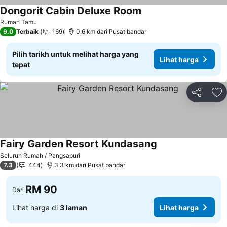
Dongorit Cabin Deluxe Room
Rumah Tamu
9.0
Terbaik
169
0.6 km dari Pusat bandar
Pilih tarikh untuk melihat harga yang
Lihat harga
tepat
Kongsi
Ta
Fairy Garden Resort Kundasang
Seluruh Rumah / Pangsapuri
7.3
444
3.3 km dari Pusat bandar
RM 90
Dari
Lihat harga di
3 laman
Lihat harga