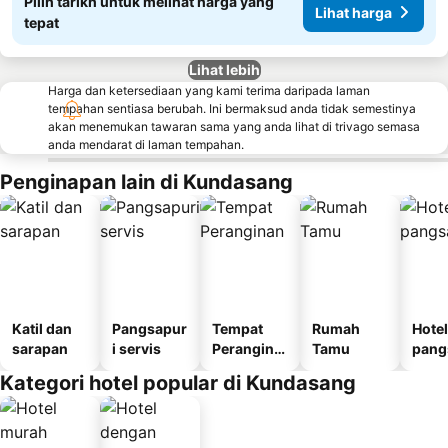
Pilih tarikh untuk melihat harga yang
Lihat harga
tepat
Lihat lebih
Harga dan ketersediaan yang kami terima daripada laman
tempahan sentiasa berubah. Ini bermaksud anda tidak semestinya
akan menemukan tawaran sama yang anda lihat di trivago semasa
anda mendarat di laman tempahan.
Penginapan lain di Kundasang
Katil dan
Pangsapur
Tempat
Rumah
Hotel
sarapan
i servis
Perangina
Tamu
pang
n
i
Kategori hotel popular di Kundasang