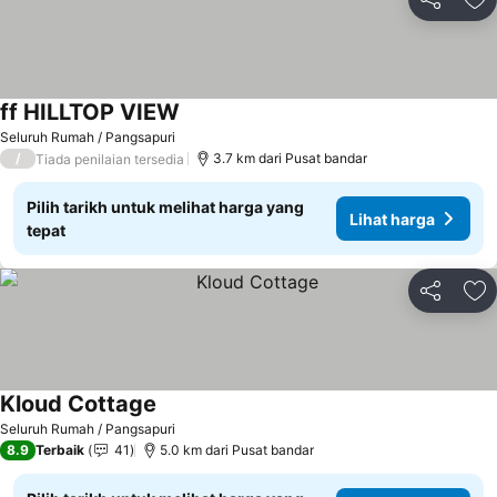
Kongsi
Ta
ff HILLTOP VIEW
Seluruh Rumah / Pangsapuri
/
3.7 km dari Pusat bandar
Tiada penilaian tersedia
Pilih tarikh untuk melihat harga yang
Lihat harga
tepat
Kongsi
Ta
Kloud Cottage
Seluruh Rumah / Pangsapuri
8.9
Terbaik
41
5.0 km dari Pusat bandar