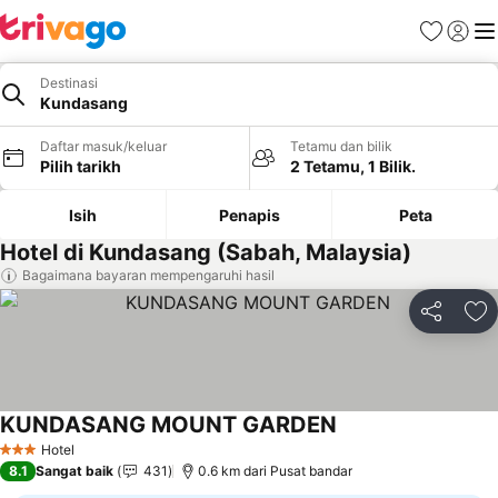
Kegemara
Daftar
Me
Destinasi
Kundasang
Daftar masuk/keluar
Tetamu dan bilik
Pilih tarikh
2 Tetamu, 1 Bilik.
Isih
Penapis
Peta
Hotel di Kundasang (Sabah, Malaysia)
Bagaimana bayaran mempengaruhi hasil
Kongsi
Ta
KUNDASANG MOUNT GARDEN
Hotel
3 Bintang
8.1
Sangat baik
431
0.6 km dari Pusat bandar