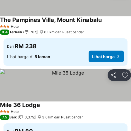
The Pampines Villa, Mount Kinabalu
Hotel
3 Bintang
9.4
Terbaik
787
6.1 km dari Pusat bandar
RM 238
Dari
Lihat harga di
5 laman
Lihat harga
Kongsi
Ta
Mile 36 Lodge
Hotel
3 Bintang
7.5
Baik
3,379
3.6 km dari Pusat bandar