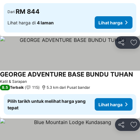
RM 844
Dari
Lihat harga di
4 laman
Lihat harga
Kongsi
Ta
GEORGE ADVENTURE BASE BUNDU TUHAN
Katil & Sarapan
8.5
Terbaik
115
5.3 km dari Pusat bandar
Pilih tarikh untuk melihat harga yang
Lihat harga
tepat
Kongsi
Ta