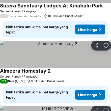
Sutera Sanctuary Lodges At Kinabalu Park
Seluruh Rumah / Pangsapuri
/
10.9 km dari Pusat bandar
Tiada penilaian tersedia
Pilih tarikh untuk melihat harga yang
Lihat harga
tepat
Kongsi
Ta
Almeera Homestay 2
Seluruh Rumah / Pangsapuri
7.7
Baik
65
0.6 km dari Pusat bandar
Pilih tarikh untuk melihat harga yang
Lihat harga
tepat