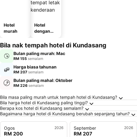
Hotel
Hotel
murah
dengan
tempat
letak
Bila nak tempah hotel di Kundasang
kenderaan
Bulan paling murah: Mac
RM 155
semalam
Harga biasa tahunan
RM 207
semalam
Bulan paling mahal: Oktober
RM 226
semalam
Soalan Lazim tentang Kundasang
Bila masa paling murah untuk tempah hotel di Kundasang?
Bila harga hotel di Kundasang paling tinggi?
Berapa kos hotel di Kundasang semalam?
Bagaimana harga hotel di Kundasang berubah sepanjang tahun?
Ogos
2026
September
2026
RM 200
RM 207