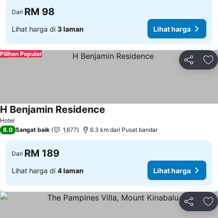
RM 98
Dari
Lihat harga di
3 laman
Lihat harga
Pilihan Popular
Kongsi
Ta
H Benjamin Residence
Hotel
8.0
Sangat baik
1,677
6.3 km dari Pusat bandar
RM 189
Dari
Lihat harga di
4 laman
Lihat harga
Kongsi
Ta