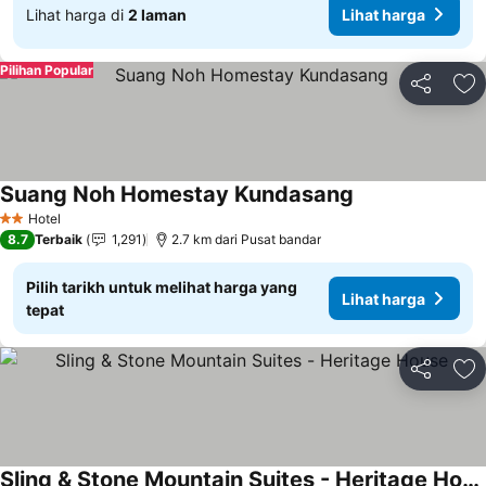
Lihat harga di
2 laman
Lihat harga
Pilihan Popular
Kongsi
Ta
Suang Noh Homestay Kundasang
Hotel
2 Bintang
8.7
Terbaik
1,291
2.7 km dari Pusat bandar
Pilih tarikh untuk melihat harga yang
Lihat harga
tepat
Kongsi
Ta
Sling & Stone Mountain Suites - Heritage House