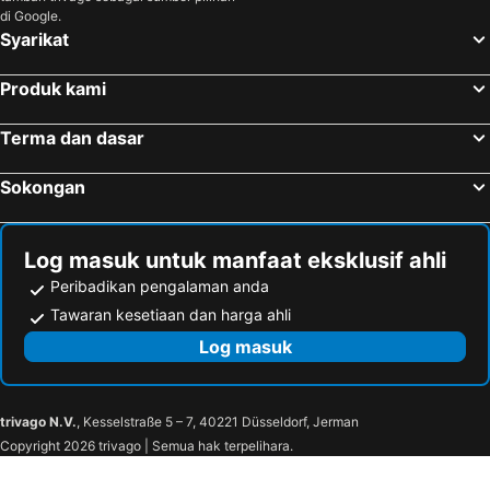
Kuala Terengganu, Terengganu Hotels
Ipoh, Perak Hotels
di Google.
Johor Bahru, Johor Hotels
Syarikat
Produk kami
Terma dan dasar
Sokongan
Log masuk untuk manfaat eksklusif ahli
Peribadikan pengalaman anda
Tawaran kesetiaan dan harga ahli
Log masuk
trivago N.V.
, Kesselstraße 5 – 7, 40221 Düsseldorf, Jerman
Copyright 2026 trivago | Semua hak terpelihara.