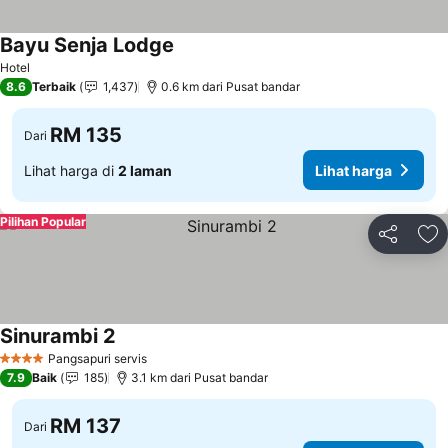
Bayu Senja Lodge
Hotel
8.6
Terbaik
1,437
0.6 km dari Pusat bandar
RM 135
Dari
Lihat harga di
2 laman
Lihat harga
Pilihan Popular
Kongsi
Ta
Sinurambi 2
Pangsapuri servis
4 Bintang
7.9
Baik
185
3.1 km dari Pusat bandar
RM 137
Dari