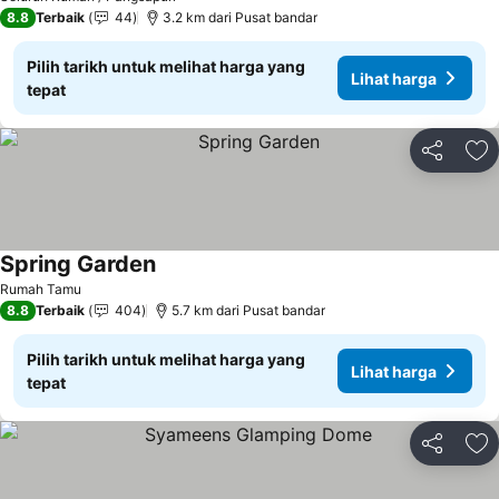
8.8
Terbaik
44
3.2 km dari Pusat bandar
Pilih tarikh untuk melihat harga yang
Lihat harga
tepat
Kongsi
Ta
Spring Garden
Rumah Tamu
8.8
Terbaik
404
5.7 km dari Pusat bandar
Pilih tarikh untuk melihat harga yang
Lihat harga
tepat
Kongsi
Ta