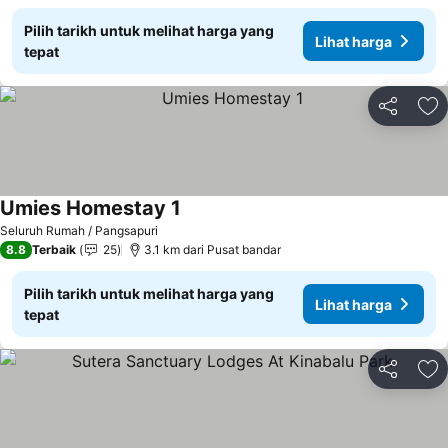
Pilih tarikh untuk melihat harga yang
Lihat harga
tepat
Kongsi
Ta
Umies Homestay 1
Seluruh Rumah / Pangsapuri
8.8
Terbaik
25
3.1 km dari Pusat bandar
Pilih tarikh untuk melihat harga yang
Lihat harga
tepat
Kongsi
Ta