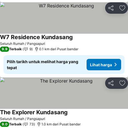
Kongsi
Ta
W7 Residence Kundasang
Seluruh Rumah / Pangsapuri
9.9
Terbaik
9
0.1 km dari Pusat bandar
Pilih tarikh untuk melihat harga yang
Lihat harga
tepat
Kongsi
Ta
The Explorer Kundasang
Seluruh Rumah / Pangsapuri
9.0
Terbaik
73
1.0 km dari Pusat bandar