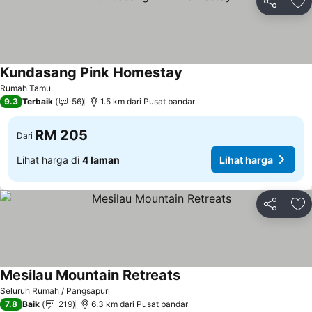
Kongsi
Ta
Kundasang Pink Homestay
Rumah Tamu
9.3
Terbaik
56
1.5 km dari Pusat bandar
RM 205
Dari
Lihat harga di
4 laman
Lihat harga
Kongsi
Ta
Mesilau Mountain Retreats
Seluruh Rumah / Pangsapuri
7.8
Baik
219
6.3 km dari Pusat bandar