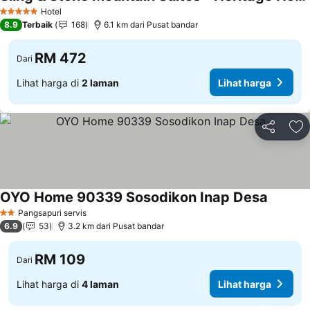
Hotel
5 Bintang
8.9
Terbaik
168
6.1 km dari Pusat bandar
RM 472
Dari
Lihat harga di
2 laman
Lihat harga
Kongsi
Ta
OYO Home 90339 Sosodikon Inap Desa
Pangsapuri servis
2 Bintang
6.9
53
3.2 km dari Pusat bandar
RM 109
Dari
Lihat harga di
4 laman
Lihat harga