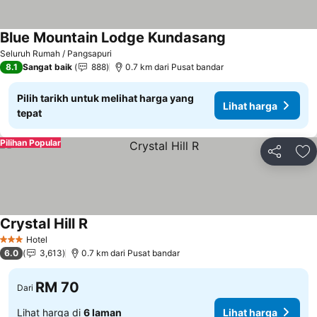
Blue Mountain Lodge Kundasang
Seluruh Rumah / Pangsapuri
8.1
Sangat baik
888
0.7 km dari Pusat bandar
Pilih tarikh untuk melihat harga yang
Lihat harga
tepat
Pilihan Popular
Kongsi
Ta
Crystal Hill R
Hotel
3 Bintang
6.0
3,613
0.7 km dari Pusat bandar
RM 70
Dari
Lihat harga di
6 laman
Lihat harga