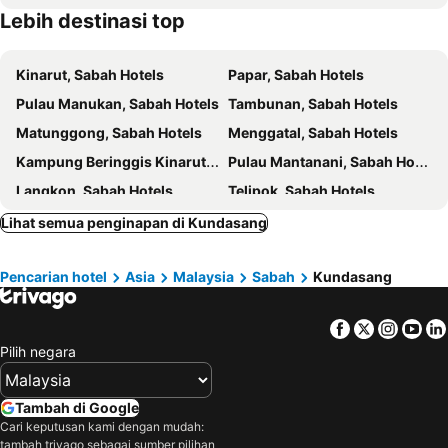
Lebih destinasi top
Mt Kinabalu Holiday Camp
Lodge 37
Aira
Huda Inn Ranau
Kinarut, Sabah Hotels
Papar, Sabah Hotels
Liwagu Lodge
Poring Hot Springs & Nature Reserve
Pulau Manukan, Sabah Hotels
Tambunan, Sabah Hotels
Matunggong, Sabah Hotels
Menggatal, Sabah Hotels
Kampung Beringgis Kinarut, Sabah Hotels
Pulau Mantanani, Sabah Hotels
Langkon, Sabah Hotels
Telipok, Sabah Hotels
Tanjung Aru, Sabah Hotels
Telupid, Sabah Hotels
Lihat semua penginapan di Kundasang
Lanas, Sabah Hotels
Kimanis, Sabah Hotels
Pencarian hotel
Asia
Malaysia
Sabah
Kundasang
Nangka, Sabah Hotels
Ranau, Sabah Hotels
Kampung Kundasang, Sabah Hotels
Keningau, Sabah Hotels
Facebook
Twitter
Insta
Yo
Inanam, Sabah Hotels
Penampang, Sabah Hotels
Pilih negara
Kuala Lumpur, Kuala Lumpur Hotels
Melaka, Melaka Hotels
Port Dickson, Negeri Sembilan Hotels
Georgetown, Penang Hotels
Tambah di Google
Kuantan, Pahang Hotels
Kota Kinabalu, Sabah Hotels
Cari keputusan kami dengan mudah:
tambah trivago sebagai sumber pilihan