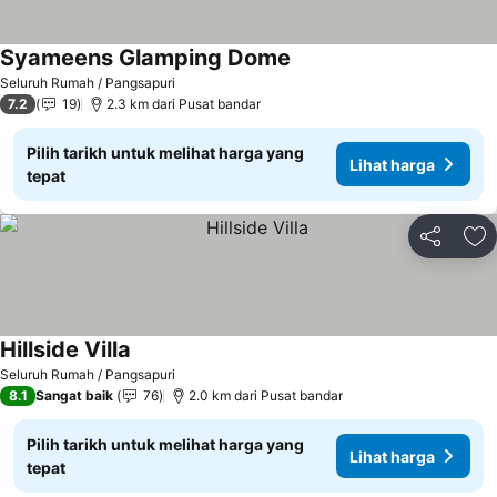
Syameens Glamping Dome
Seluruh Rumah / Pangsapuri
7.2
19
2.3 km dari Pusat bandar
Pilih tarikh untuk melihat harga yang
Lihat harga
tepat
Kongsi
Ta
Hillside Villa
Seluruh Rumah / Pangsapuri
8.1
Sangat baik
76
2.0 km dari Pusat bandar
Pilih tarikh untuk melihat harga yang
Lihat harga
tepat