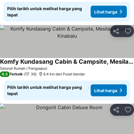
Pilih tarikh untuk melihat harga yang
Lihat harga
tepat
Kongsi
Ta
Komfy Kundasang Cabin & Campsite, Mesilau Mount Kinabalu
Seluruh Rumah / Pangsapuri
8.5
Terbaik
36
6.4 km dari Pusat bandar
Pilih tarikh untuk melihat harga yang
Lihat harga
tepat
Kongsi
Ta