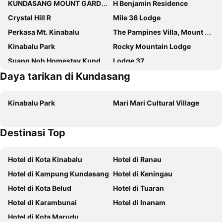
KUNDASANG MOUNT GARDEN
H Benjamin Residence
Crystal Hill R
Mile 36 Lodge
Perkasa Mt. Kinabalu
The Pampines Villa, Mount Kinabalu
Kinabalu Park
Rocky Mountain Lodge
Suang Noh Homestay Kundasang
Lodge 37
Daya tarikan di Kundasang
Bayu Senja Lodge
Ceasers Place
OYO 89969 Mount Hill Villa Kundasang
Skyville Zen Resort
Kinabalu Park
Mari Mari Cultural Village
Lodge 88 (1)
Kinabalu Poring Vacation Lodge
Ren-Hana Kundasang
OYO 90284 Kampung Stay Kilimu
Destinasi Top
Happy Village Kundasang
Sunrise Kundasang Resort
Amazing Grace Lodge
Mountain Valley Resort
Hotel di Kota Kinabalu
Hotel di Ranau
Sling & Stone Mountain Suites - Heritage House
Suria Paradise Lodge
Hotel di Kampung Kundasang
Hotel di Keningau
Wayn Zen Rose Cabin
Ranau City Inn
Hotel di Kota Belud
Hotel di Tuaran
Kinabalu Park
Sunrise Kundasang Resort
Hotel di Karambunai
Hotel di Inanam
The Cottage
Mesilau Nature Resort
Hotel di Kota Marudu
D'Villa Rina Ria Lodge
Grace Mt Kinabalu Pods