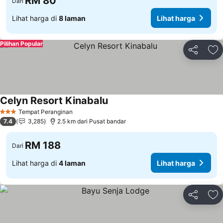
RM 80
Dari
Lihat harga di
8 laman
Lihat harga
Pilihan Popular
Kongsi
Ta
Celyn Resort Kinabalu
Tempat Peranginan
3 Bintang
7.4
3,285
2.5 km dari Pusat bandar
RM 188
Dari
Lihat harga di
4 laman
Lihat harga
Kongsi
Ta