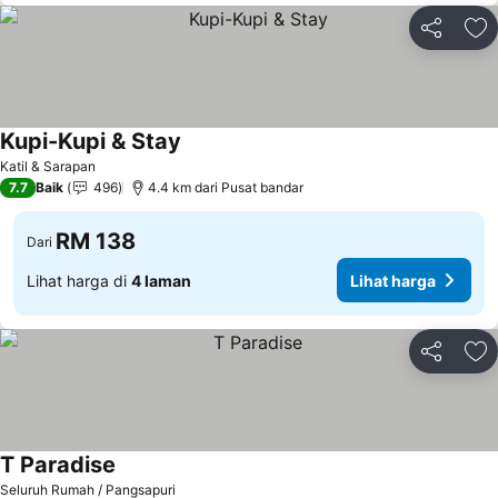
Kongsi
Ta
Kupi-Kupi & Stay
Katil & Sarapan
7.7
Baik
496
4.4 km dari Pusat bandar
RM 138
Dari
Lihat harga di
4 laman
Lihat harga
Kongsi
Ta
T Paradise
Seluruh Rumah / Pangsapuri