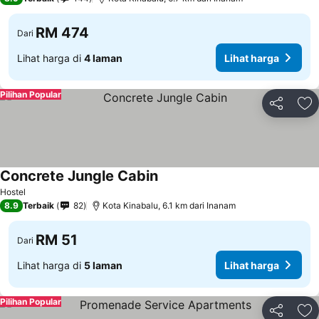
RM 474
Dari
Lihat harga di
4 laman
Lihat harga
Pilihan Popular
Kongsi
Ta
Concrete Jungle Cabin
Lihat harga
Hostel
8.9
Terbaik
82
Kota Kinabalu, 6.1 km dari Inanam
RM 51
Dari
Lihat harga di
5 laman
Lihat harga
Pilihan Popular
Kongsi
Ta