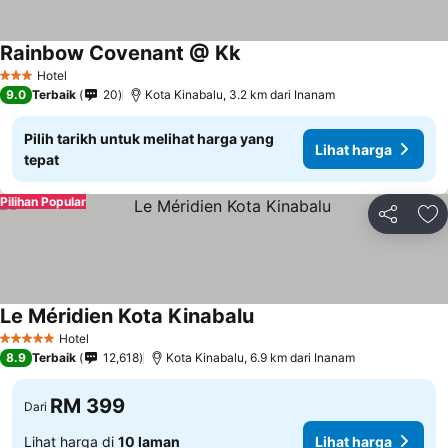
Rainbow Covenant @ Kk
Lihat harga
Hotel
3 Bintang
9.0
Terbaik
20
Kota Kinabalu, 3.2 km dari Inanam
Pilih tarikh untuk melihat harga yang
Lihat harga
tepat
Pilihan Popular
Kongsi
Ta
Le Méridien Kota Kinabalu
Lihat harga
Hotel
5 Bintang
8.9
Terbaik
12,618
Kota Kinabalu, 6.9 km dari Inanam
RM 399
Dari
Lihat harga di
10 laman
Lihat harga