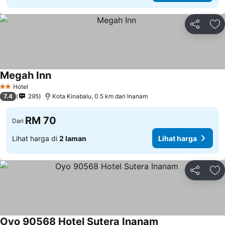
Kongsi
Ta
Megah Inn
Lihat harga
Hotel
2 Bintang
7.4
295
Kota Kinabalu, 0.5 km dari Inanam
RM 70
Dari
Lihat harga di
2 laman
Lihat harga
Kongsi
Ta
Oyo 90568 Hotel Sutera Inanam