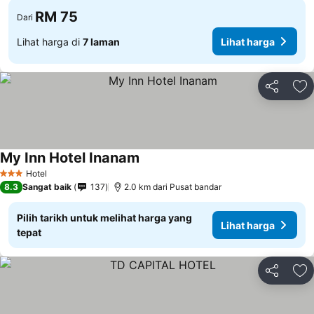
RM 75
Dari
Lihat harga di
7 laman
Lihat harga
Kongsi
Ta
My Inn Hotel Inanam
Lihat harga
Hotel
3 Bintang
8.3
Sangat baik
137
2.0 km dari Pusat bandar
Pilih tarikh untuk melihat harga yang
Lihat harga
tepat
Kongsi
Ta