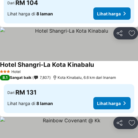
RM 104
Dari
Lihat harga di
8 laman
Lihat harga
Kongsi
Ta
Hotel Shangri-La Kota Kinabalu
Lihat harga
Hotel
3 Bintang
8.1
Sangat baik
7,807
Kota Kinabalu, 6.6 km dari Inanam
RM 131
Dari
Lihat harga di
8 laman
Lihat harga
Kongsi
Ta