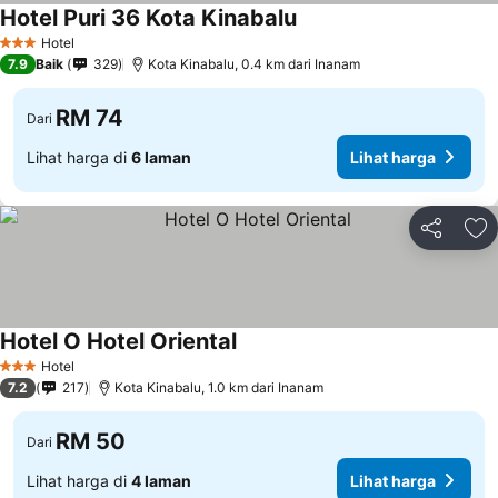
Hotel Puri 36 Kota Kinabalu
Lihat harga
Hotel
3 Bintang
7.9
Baik
329
Kota Kinabalu, 0.4 km dari Inanam
RM 74
Dari
Lihat harga di
6 laman
Lihat harga
Kongsi
Ta
Hotel O Hotel Oriental
Lihat harga
Hotel
3 Bintang
7.2
217
Kota Kinabalu, 1.0 km dari Inanam
RM 50
Dari
Lihat harga di
4 laman
Lihat harga