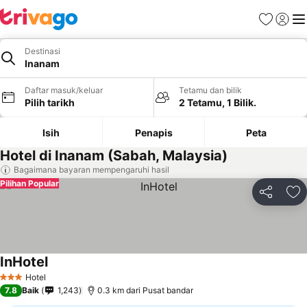
Kegemara
Daftar
Me
Destinasi
Inanam
Daftar masuk/keluar
Tetamu dan bilik
Pilih tarikh
2 Tetamu, 1 Bilik.
Isih
Penapis
Peta
Hotel di Inanam (Sabah, Malaysia)
Bagaimana bayaran mempengaruhi hasil
Pilihan Popular
Kongsi
Ta
InHotel
Lihat harga
Hotel
3 Bintang
7.8
Baik
1,243
0.3 km dari Pusat bandar