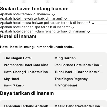
kolam
haiwan
kesayanga
Soalan Lazim tentang Inanam
n
Apakah hotel terbaik di Inanam?
Apakah hotel mewah terbaik di Inanam?
Apakah hotel mesra haiwan peliharaan terbaik di Inanam?
Apakah hotel dengan spa terbaik di Inanam?
Apakah hotel dengan kolam renang terbaik di Inanam?
Hotel di Inanam
Hotel-hotel ini mungkin menarik untuk anda..
The Klagan Hotel
Ming Garden
Promenade Hotel Kota Kinabalu
Pan Borneo Hotel Kota Kinabalu
Hotel Shangri-La Kota Kinabalu
Tune Hotel - 1Borneo Kota Kinabalu
Sky Hotel
The Klagan Regency
Hotel 7 Suria
FLYPOD Hotel
Daya tarikan di Inanam
Gaya Centre Hotel
Raia Hotel Kota Kinabalu
TD Plaza Hotel
Tang Dynasty Hotel
Lapangan Terbang Antarabangsa Kota Kinabalu
Masjid Bandaraya Kota Kinabalu
Cititel Express Kota Kinabalu
Le Méridien Kota Kinabalu