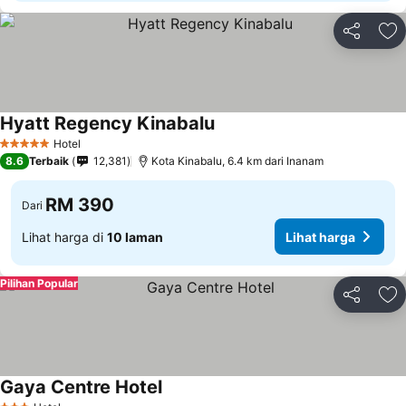
Kongsi
Ta
Hyatt Regency Kinabalu
Lihat harga
Hotel
5 Bintang
8.6
Terbaik
12,381
Kota Kinabalu, 6.4 km dari Inanam
RM 390
Dari
Lihat harga di
10 laman
Lihat harga
Pilihan Popular
Kongsi
Ta
Gaya Centre Hotel
Lihat harga