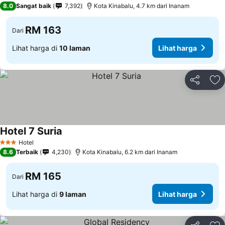
8.0
Sangat baik
7,392
Kota Kinabalu, 4.7 km dari Inanam
RM 163
Dari
Lihat harga di
10 laman
Lihat harga
Kongsi
Ta
Hotel 7 Suria
Lihat harga
Hotel
3 Bintang
8.6
Terbaik
4,230
Kota Kinabalu, 6.2 km dari Inanam
RM 165
Dari
Lihat harga di
9 laman
Lihat harga