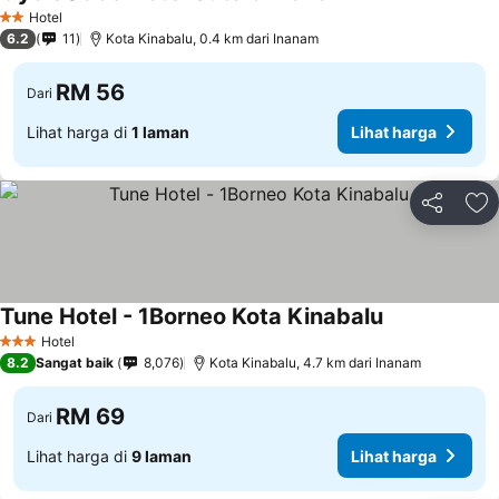
Lihat harga
Hotel
2 Bintang
6.2
11
Kota Kinabalu, 0.4 km dari Inanam
RM 56
Dari
Lihat harga di
1 laman
Lihat harga
Kongsi
Ta
Tune Hotel - 1Borneo Kota Kinabalu
Lihat harga
Hotel
3 Bintang
8.2
Sangat baik
8,076
Kota Kinabalu, 4.7 km dari Inanam
RM 69
Dari
Lihat harga di
9 laman
Lihat harga