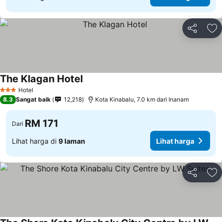
Kongsi
Ta
The Klagan Hotel
Lihat harga
Hotel
3 Bintang
8.3
Sangat baik
12,218
Kota Kinabalu, 7.0 km dari Inanam
RM 171
Dari
Lihat harga di
9 laman
Lihat harga
Kongsi
Ta