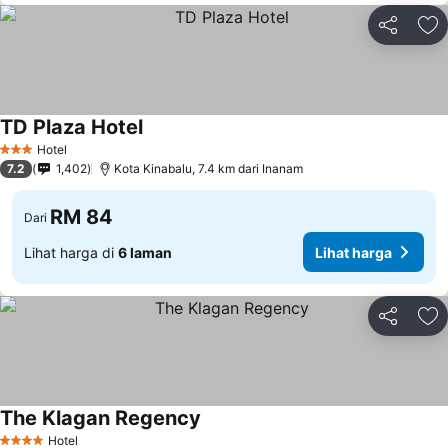
Kongsi
Ta
TD Plaza Hotel
Lihat harga
Hotel
3 Bintang
7.2
1,402
Kota Kinabalu, 7.4 km dari Inanam
RM 84
Dari
Lihat harga di
6 laman
Lihat harga
Kongsi
Ta
The Klagan Regency
Lihat harga
Hotel
4 Bintang