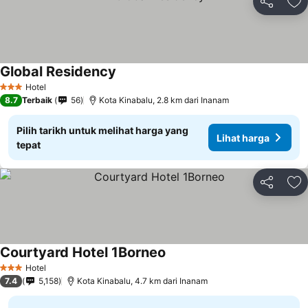
Kongsi
Ta
Global Residency
Lihat harga
Hotel
3 Bintang
8.7
Terbaik
56
Kota Kinabalu, 2.8 km dari Inanam
Pilih tarikh untuk melihat harga yang
Lihat harga
tepat
Kongsi
Ta
Courtyard Hotel 1Borneo
Lihat harga
Hotel
3 Bintang
7.4
5,158
Kota Kinabalu, 4.7 km dari Inanam