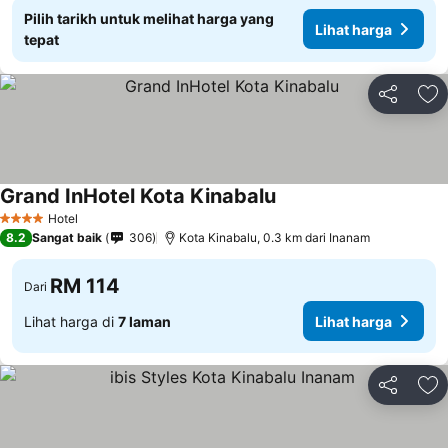
Pilih tarikh untuk melihat harga yang
Lihat harga
tepat
Kongsi
Ta
Grand InHotel Kota Kinabalu
Lihat harga
Hotel
4 Bintang
8.2
Sangat baik
306
Kota Kinabalu, 0.3 km dari Inanam
RM 114
Dari
Lihat harga di
7 laman
Lihat harga
Kongsi
Ta