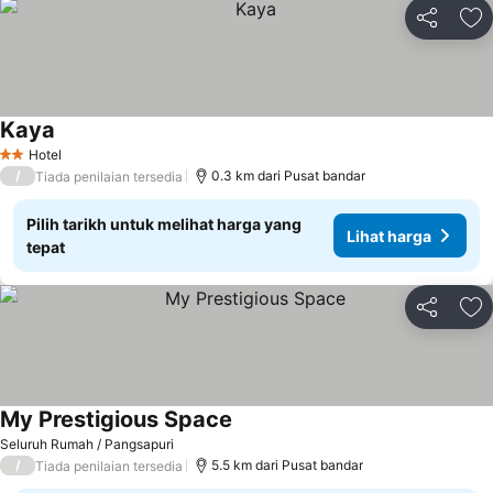
Kongsi
Ta
Kaya
Lihat harga
Hotel
2 Bintang
/
0.3 km dari Pusat bandar
Tiada penilaian tersedia
Pilih tarikh untuk melihat harga yang
Lihat harga
tepat
Kongsi
Ta
My Prestigious Space
Lihat harga
Seluruh Rumah / Pangsapuri
/
5.5 km dari Pusat bandar
Tiada penilaian tersedia