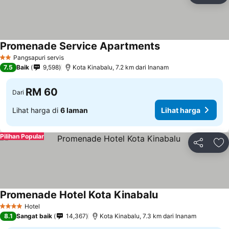
Promenade Service Apartments
Lihat harga
Pangsapuri servis
2 Bintang
7.5
Baik
9,598
Kota Kinabalu, 7.2 km dari Inanam
RM 60
Dari
Lihat harga di
6 laman
Lihat harga
Pilihan Popular
Kongsi
Ta
Promenade Hotel Kota Kinabalu
Lihat harga
Hotel
4 Bintang
8.1
Sangat baik
14,367
Kota Kinabalu, 7.3 km dari Inanam