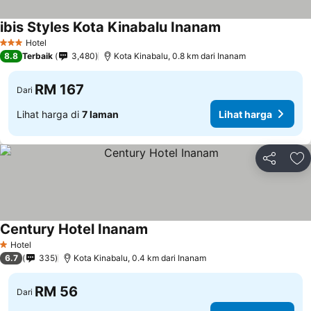
ibis Styles Kota Kinabalu Inanam
Lihat harga
Hotel
3 Bintang
8.8
Terbaik
3,480
Kota Kinabalu, 0.8 km dari Inanam
RM 167
Dari
Lihat harga di
7 laman
Lihat harga
Kongsi
Ta
Century Hotel Inanam
Lihat harga
Hotel
1 Bintang
6.7
335
Kota Kinabalu, 0.4 km dari Inanam
RM 56
Dari