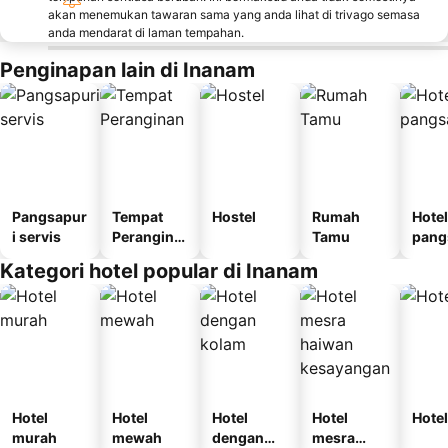
akan menemukan tawaran sama yang anda lihat di trivago semasa
anda mendarat di laman tempahan.
Penginapan lain di Inanam
Pangsapur
Tempat
Hostel
Rumah
Hotel
i servis
Perangina
Tamu
pang
n
i
Kategori hotel popular di Inanam
Hotel
Hotel
Hotel
Hotel
Hotel
murah
mewah
dengan
mesra