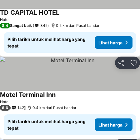
TD CAPITAL HOTEL
Lihat harga
Hotel
8.4
Sangat baik
345
0.5 km dari Pusat bandar
Pilih tarikh untuk melihat harga yang
Lihat harga
tepat
Kongsi
Ta
Motel Terminal Inn
Lihat harga
Hotel
6.6
142
0.4 km dari Pusat bandar
Pilih tarikh untuk melihat harga yang
Lihat harga
tepat