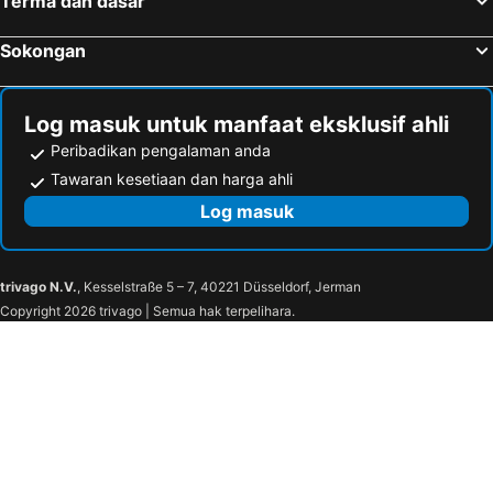
Terma dan dasar
Riverside Lot No.1 Homestay At Kota Kinabalu
Check Inn Kk
Hotel Traveller
Sokongan
Log masuk untuk manfaat eksklusif ahli
Peribadikan pengalaman anda
Tawaran kesetiaan dan harga ahli
Log masuk
trivago N.V.
, Kesselstraße 5 – 7, 40221 Düsseldorf, Jerman
Copyright 2026 trivago | Semua hak terpelihara.