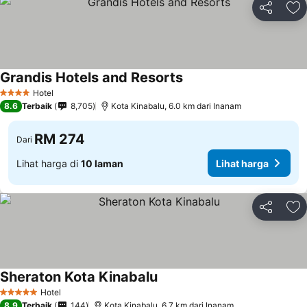
Kongsi
Ta
Grandis Hotels and Resorts
Lihat harga
Hotel
4 Bintang
8.6
Terbaik
8,705
Kota Kinabalu, 6.0 km dari Inanam
RM 274
Dari
Lihat harga di
10 laman
Lihat harga
Kongsi
Ta
Sheraton Kota Kinabalu
Lihat harga
Hotel
5 Bintang
8.9
Terbaik
144
Kota Kinabalu, 6.7 km dari Inanam