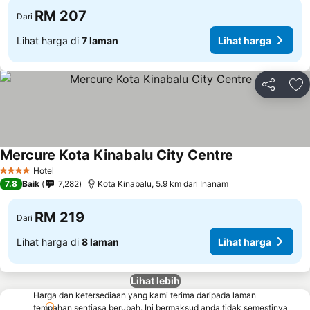
RM 207
Dari
Lihat harga di
7 laman
Lihat harga
Kongsi
Ta
Mercure Kota Kinabalu City Centre
Lihat harga
Hotel
4 Bintang
7.8
Baik
7,282
Kota Kinabalu, 5.9 km dari Inanam
RM 219
Dari
Lihat harga di
8 laman
Lihat harga
Lihat lebih
Harga dan ketersediaan yang kami terima daripada laman
tempahan sentiasa berubah. Ini bermaksud anda tidak semestinya