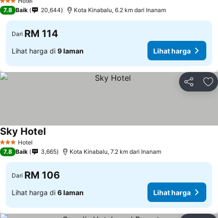
Hotel
3 Bintang
7.8
Baik
20,644
Kota Kinabalu, 6.2 km dari Inanam
RM 114
Dari
Lihat harga di
9 laman
Lihat harga
Kongsi
Ta
Sky Hotel
Lihat harga
Hotel
3 Bintang
7.8
Baik
3,665
Kota Kinabalu, 7.2 km dari Inanam
RM 106
Dari
Lihat harga di
6 laman
Lihat harga