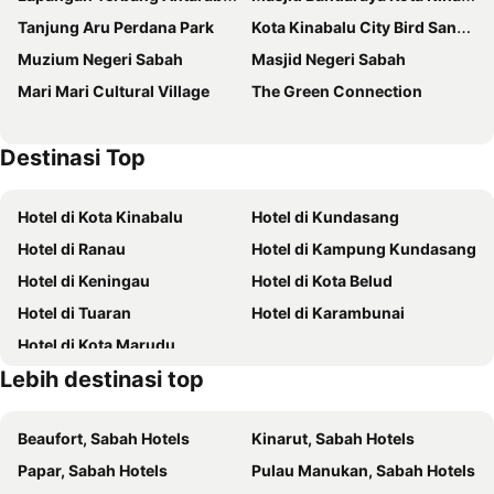
Tanjung Aru Perdana Park
Kota Kinabalu City Bird Sanctuary
Sabah Oriental Hotel
Dreamtel Kota Kinabalu
Muzium Negeri Sabah
Masjid Negeri Sabah
Tang Dynasty Park Hotel
Holiday Inn Express Kota Kinabalu City Centre By Ihg
Mari Mari Cultural Village
The Green Connection
The SIGAR Hotel at Sutera Bay
Hilton Kota Kinabalu
Horizon Hotel
Hyatt Regency Kinabalu
Destinasi Top
Tang Dynasty Bay Hotel
Grandis Hotels and Resorts
Kinabalu Daya Hotel
Citadines Waterfront Kota Kinabalu
Hotel di Kota Kinabalu
Hotel di Kundasang
The Klagan Riverson Hotel & Residence
Grand InHotel Kota Kinabalu
Hotel di Ranau
Hotel di Kampung Kundasang
C'haya Hotel
Switz Paradise Hotel
Hotel di Keningau
Hotel di Kota Belud
Courtyard Hotel 1Borneo
ibis Styles Kota Kinabalu Inanam
Hotel di Tuaran
Hotel di Karambunai
Mercure Kota Kinabalu City Centre
Zara's Boutique Hotel
Hotel di Kota Marudu
The Palace Hotel Kota Kinabalu
Hotel N°5
Lebih destinasi top
Margo Hotel Kota Kinabalu
Kota Kinabalu Marriott Hotel
Sutera Avenue Kota Kinabalu
KK Times Square Hotel
Beaufort, Sabah Hotels
Kinarut, Sabah Hotels
The LUMA Hotel - A Member of Design Hotels
InHotel
Papar, Sabah Hotels
Pulau Manukan, Sabah Hotels
Hotel Deleeton
Space Cap