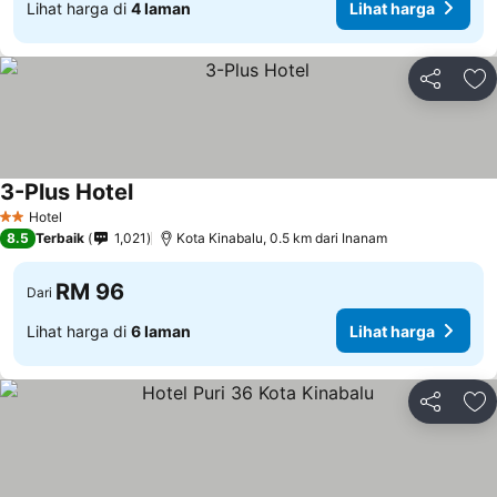
Lihat harga di
4 laman
Lihat harga
Kongsi
Ta
3-Plus Hotel
Lihat harga
Hotel
2 Bintang
8.5
Terbaik
1,021
Kota Kinabalu, 0.5 km dari Inanam
RM 96
Dari
Lihat harga di
6 laman
Lihat harga
Kongsi
Ta