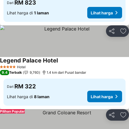
RM 823
Dari
Lihat harga di
1 laman
Lihat harga
Kongsi
Ta
Legend Palace Hotel
Hotel
5 Bintang
9.4
Terbaik
9,760
1.4 km dari Pusat bandar
RM 322
Dari
Lihat harga di
8 laman
Lihat harga
Pilihan Popular
Kongsi
Ta