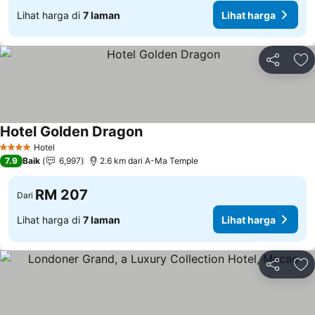
Lihat harga di
7 laman
Lihat harga
Kongsi
Ta
Hotel Golden Dragon
Hotel
4 Bintang
7.9
Baik
6,997
2.6 km dari A-Ma Temple
RM 207
Dari
Lihat harga di
7 laman
Lihat harga
Kongsi
Ta