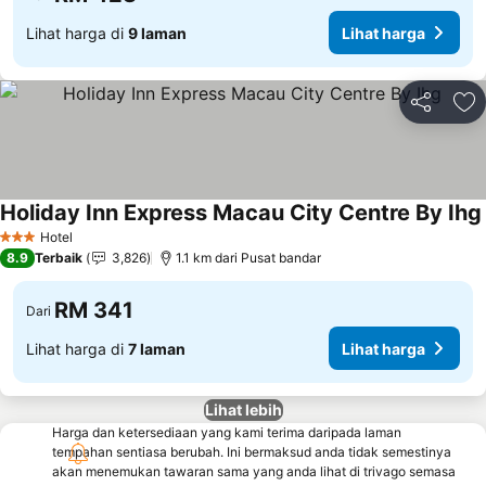
Lihat harga di
9 laman
Lihat harga
Kongsi
Ta
Holiday Inn Express Macau City Centre By Ihg
Hotel
3 Bintang
8.9
Terbaik
3,826
1.1 km dari Pusat bandar
RM 341
Dari
Lihat harga di
7 laman
Lihat harga
Lihat lebih
Harga dan ketersediaan yang kami terima daripada laman
tempahan sentiasa berubah. Ini bermaksud anda tidak semestinya
akan menemukan tawaran sama yang anda lihat di trivago semasa