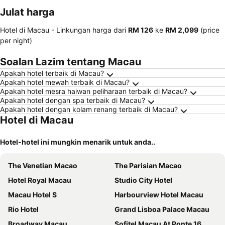
kesayanga
Julat harga
n
Hotel di Macau -
Linkungan harga
dari
‎RM 126
ke
‎RM 2,099
(price
per night)
Soalan Lazim tentang Macau
Apakah hotel terbaik di Macau?
Apakah hotel mewah terbaik di Macau?
Apakah hotel mesra haiwan peliharaan terbaik di Macau?
Apakah hotel dengan spa terbaik di Macau?
Apakah hotel dengan kolam renang terbaik di Macau?
Hotel di Macau
Hotel-hotel ini mungkin menarik untuk anda..
The Venetian Macao
The Parisian Macao
Hotel Royal Macau
Studio City Hotel
Macau Hotel S
Harbourview Hotel Macau
Rio Hotel
Grand Lisboa Palace Macau
Broadway Macau
Sofitel Macau At Ponte 16