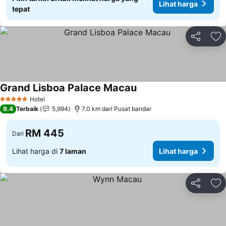
Lihat harga
tepat
Kongsi
Ta
Grand Lisboa Palace Macau
Hotel
5 Bintang
9.4
Terbaik
5,994
7.0 km dari Pusat bandar
RM 445
Dari
Lihat harga di
7 laman
Lihat harga
Kongsi
Ta