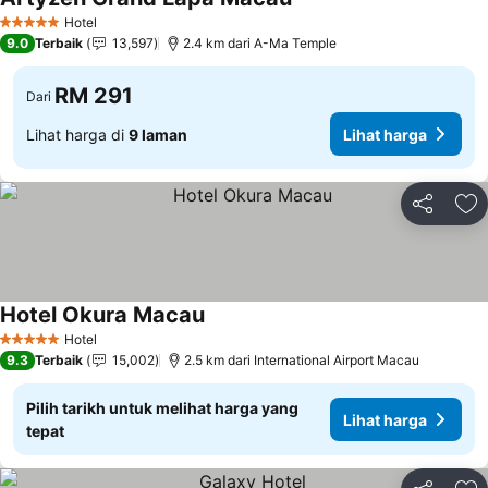
Hotel
5 Bintang
9.0
Terbaik
13,597
2.4 km dari A-Ma Temple
RM 291
Dari
Lihat harga di
9 laman
Lihat harga
Kongsi
Ta
Hotel Okura Macau
Hotel
5 Bintang
9.3
Terbaik
15,002
2.5 km dari International Airport Macau
Pilih tarikh untuk melihat harga yang
Lihat harga
tepat