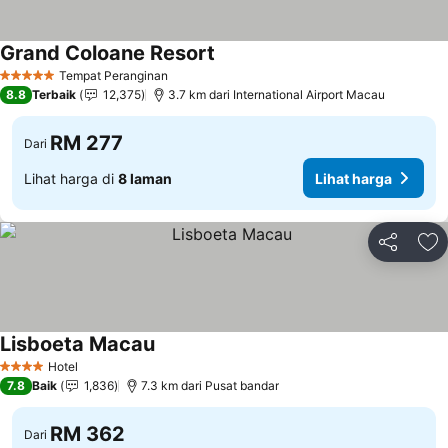
Grand Coloane Resort
Tempat Peranginan
5 Bintang
8.8
Terbaik
12,375
3.7 km dari International Airport Macau
RM 277
Dari
Lihat harga di
8 laman
Lihat harga
Kongsi
Ta
Lisboeta Macau
Hotel
4 Bintang
7.8
Baik
1,836
7.3 km dari Pusat bandar
RM 362
Dari