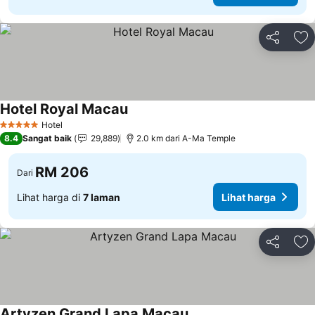
Kongsi
Ta
Hotel Royal Macau
Hotel
5 Bintang
8.4
Sangat baik
29,889
2.0 km dari A-Ma Temple
RM 206
Dari
Lihat harga di
7 laman
Lihat harga
Kongsi
Ta
Artyzen Grand Lapa Macau