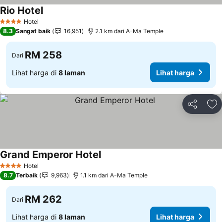
Rio Hotel
Hotel
4 Bintang
8.3
Sangat baik
16,951
2.1 km dari A-Ma Temple
RM 258
Dari
Lihat harga di
8 laman
Lihat harga
Kongsi
Ta
Grand Emperor Hotel
Hotel
4 Bintang
8.7
Terbaik
9,963
1.1 km dari A-Ma Temple
RM 262
Dari
Lihat harga di
8 laman
Lihat harga