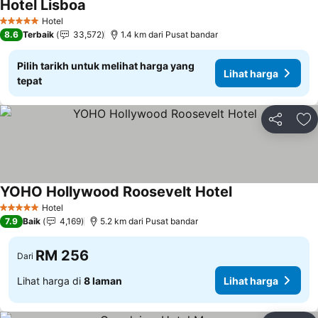
Hotel Lisboa
Hotel
5 Bintang
8.6
Terbaik
33,572
1.4 km dari Pusat bandar
Pilih tarikh untuk melihat harga yang
Lihat harga
tepat
Kongsi
Ta
YOHO Hollywood Roosevelt Hotel
Hotel
5 Bintang
7.9
Baik
4,169
5.2 km dari Pusat bandar
RM 256
Dari
Lihat harga di
8 laman
Lihat harga