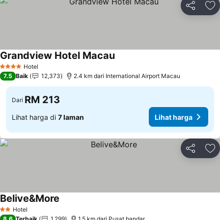
Kongsi
Ta
Grandview Hotel Macau
Hotel
4 Bintang
7.5
Baik
12,373
2.4 km dari International Airport Macau
RM 213
Dari
Lihat harga di
7 laman
Lihat harga
Kongsi
Ta
Belive&More
Hotel
2 Bintang
8.6
Terbaik
1,299
1.5 km dari Pusat bandar