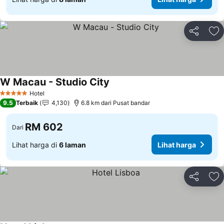
Kongsi
Ta
W Macau - Studio City
Hotel
5 Bintang
9.5
Terbaik
4,130
6.8 km dari Pusat bandar
RM 602
Dari
Lihat harga di
6 laman
Lihat harga
Kongsi
Ta