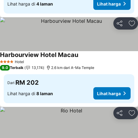
Lihat harga di
4 laman
Lihat harga
Kongsi
Ta
Harbourview Hotel Macau
Hotel
4 Bintang
9.0
Terbaik
13,174
2.6 km dari A-Ma Temple
RM 202
Dari
Lihat harga di
8 laman
Lihat harga
Kongsi
Ta