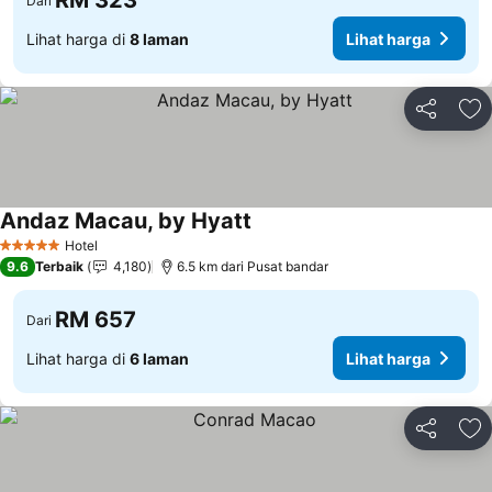
RM 323
Dari
Lihat harga di
8 laman
Lihat harga
Kongsi
Ta
Andaz Macau, by Hyatt
Hotel
5 Bintang
9.6
Terbaik
4,180
6.5 km dari Pusat bandar
RM 657
Dari
Lihat harga di
6 laman
Lihat harga
Kongsi
Ta