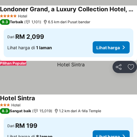
Londoner Grand, a Luxury Collection Hotel, Macao
Hotel
5 Bintang
9.3
Terbaik
1,101
6.5 km dari Pusat bandar
RM 2,099
Dari
Lihat harga di
1 laman
Lihat harga
Pilihan Popular
Kongsi
Ta
Hotel Sintra
Hotel
3 Bintang
8.3
Sangat baik
15,019
1.2 km dari A-Ma Temple
RM 199
Dari
Lihat harga di
8 laman
Lihat harga