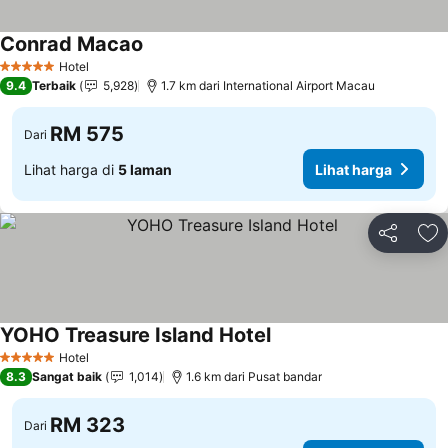
Conrad Macao
Hotel
5 Bintang
9.4
Terbaik
5,928
1.7 km dari International Airport Macau
RM 575
Dari
Lihat harga di
5 laman
Lihat harga
Kongsi
Ta
YOHO Treasure Island Hotel
Hotel
5 Bintang
8.3
Sangat baik
1,014
1.6 km dari Pusat bandar
RM 323
Dari