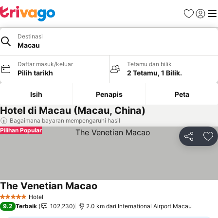
Kegemara
Daftar
Me
Destinasi
Macau
Daftar masuk/keluar
Tetamu dan bilik
Pilih tarikh
2 Tetamu, 1 Bilik.
Isih
Penapis
Peta
Hotel di Macau (Macau, China)
Bagaimana bayaran mempengaruhi hasil
Pilihan Popular
Kongsi
Ta
The Venetian Macao
Hotel
5 Bintang
9.2
Terbaik
102,230
2.0 km dari International Airport Macau