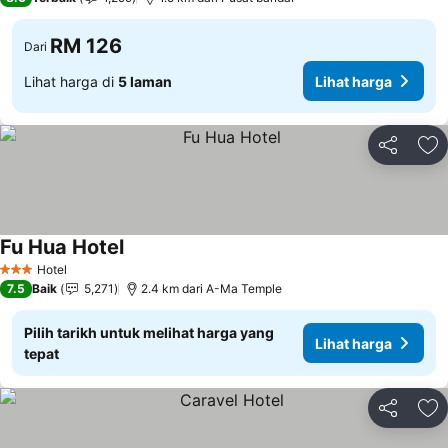
RM 126
Dari
Lihat harga di
5 laman
Lihat harga
Kongsi
Ta
Fu Hua Hotel
Hotel
3 Bintang
7.5
Baik
5,271
2.4 km dari A-Ma Temple
Pilih tarikh untuk melihat harga yang
Lihat harga
tepat
Kongsi
Ta