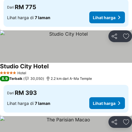
RM 775
Dari
Lihat harga di
7 laman
Lihat harga
Kongsi
Ta
Studio City Hotel
Hotel
5 Bintang
8.9
Terbaik
30,050
2.2 km dari A-Ma Temple
RM 393
Dari
Lihat harga di
7 laman
Lihat harga
Kongsi
Ta