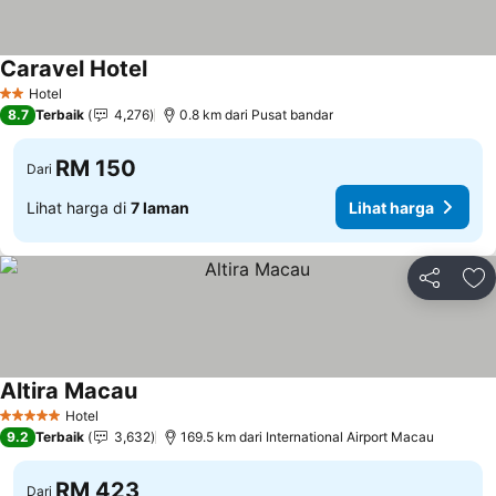
Caravel Hotel
Hotel
2 Bintang
8.7
Terbaik
4,276
0.8 km dari Pusat bandar
RM 150
Dari
Lihat harga di
7 laman
Lihat harga
Kongsi
Ta
Altira Macau
Hotel
5 Bintang
9.2
Terbaik
3,632
169.5 km dari International Airport Macau
RM 423
Dari