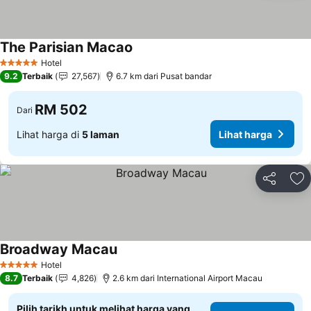
The Parisian Macao
Hotel
5 Bintang
9.2
Terbaik
27,567
6.7 km dari Pusat bandar
RM 502
Dari
Lihat harga di
5 laman
Lihat harga
Kongsi
Ta
Broadway Macau
Hotel
5 Bintang
8.7
Terbaik
4,826
2.6 km dari International Airport Macau
Pilih tarikh untuk melihat harga yang