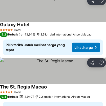
Kongsi
Ta
Galaxy Hotel
Hotel
5 Bintang
9.2
Terbaik
43,949
2.5 km dari International Airport Macau
Pilih tarikh untuk melihat harga yang
Lihat harga
tepat
Kongsi
Ta
The St. Regis Macao
Hotel
5 Bintang
9.4
Terbaik
4,940
2.2 km dari International Airport Macau