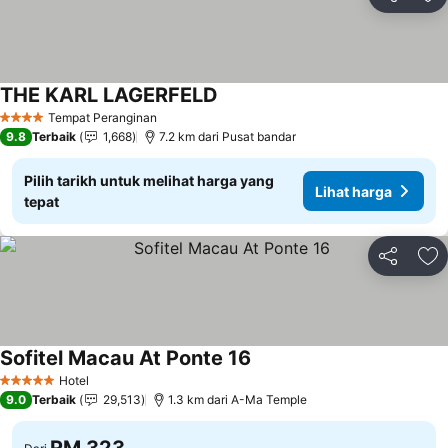
Kongsi
Ta
THE KARL LAGERFELD
Tempat Peranginan
4 Bintang
9.8
Terbaik
1,668
7.2 km dari Pusat bandar
Pilih tarikh untuk melihat harga yang
Lihat harga
tepat
Kongsi
Ta
Sofitel Macau At Ponte 16
Hotel
5 Bintang
9.0
Terbaik
29,513
1.3 km dari A-Ma Temple