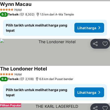
Wynn Macau
Hotel
5 Bintang
9.3
Terbaik
8,302
1.5 km dari A-Ma Temple
Pilih tarikh untuk melihat harga yang
Lihat harga
tepat
Kongsi
Ta
The Londoner Hotel
Hotel
5 Bintang
9.4
Terbaik
2,108
6.6 km dari Pusat bandar
Pilih tarikh untuk melihat harga yang
Lihat harga
tepat
Pilihan Popular