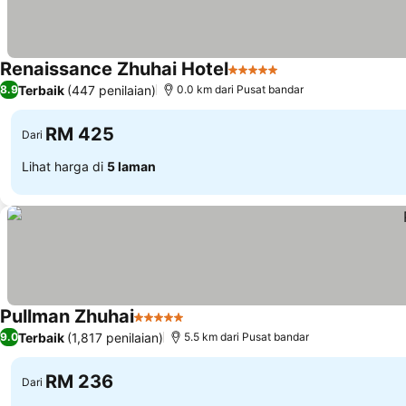
Renaissance Zhuhai Hotel
5 Bintang
Lihat harga
Terbaik
(447 penilaian)
8.9
0.0 km dari Pusat bandar
RM 425
Dari
Lihat harga di
5 laman
Pullman Zhuhai
5 Bintang
Lihat harga
Terbaik
(1,817 penilaian)
9.0
5.5 km dari Pusat bandar
RM 236
Dari