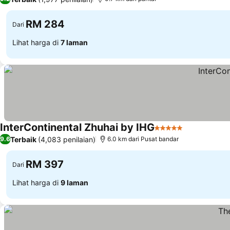
RM 284
Dari
Lihat harga di
7 laman
InterContinental Zhuhai by IHG
5 Bintang
Lihat harga
Terbaik
(4,083 penilaian)
9.6
6.0 km dari Pusat bandar
RM 397
Dari
Lihat harga di
9 laman