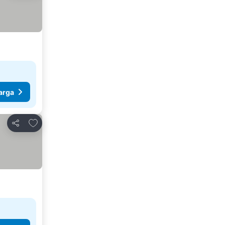
arga
Tambah ke favorit
Kongsi