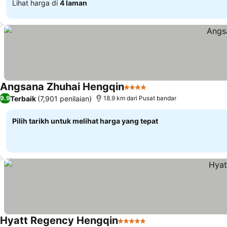
Lihat harga di
4 laman
Angsana Zhuhai Hengqin
4 Bintang
Lihat harga
Terbaik
(7,901 penilaian)
9.9
18.9 km dari Pusat bandar
Pilih tarikh untuk melihat harga yang tepat
Hyatt Regency Hengqin
5 Bintang
Lihat harga