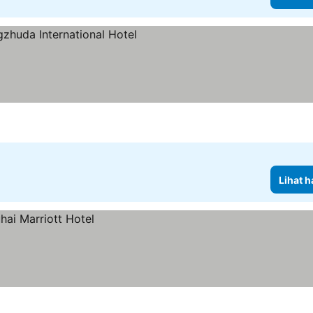
at harga
Lihat h