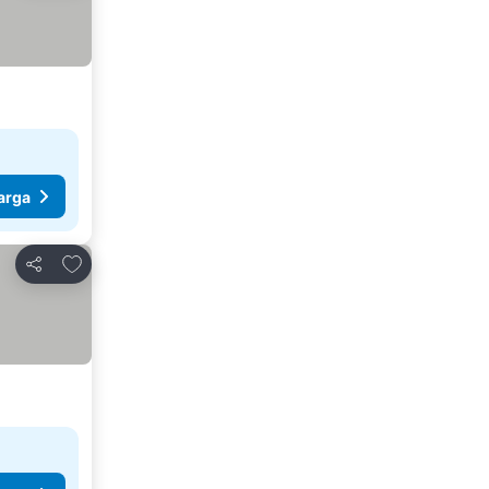
arga
Tambah ke favorit
Kongsi