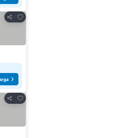
Tambah ke favorit
Kongsi
arga
Tambah ke favorit
Kongsi