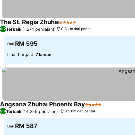
The St. Regis Zhuhai
5 Bintang
Lihat harga
Terbaik
(1,274 penilaian)
9.2
0.3 km dari pantai
RM 595
Dari
Lihat harga di
7 laman
Angsana Zhuhai Phoenix Bay
5 Bintang
Lihat harga
Terbaik
(14,259 penilaian)
9.8
0.5 km dari pantai
RM 587
Dari