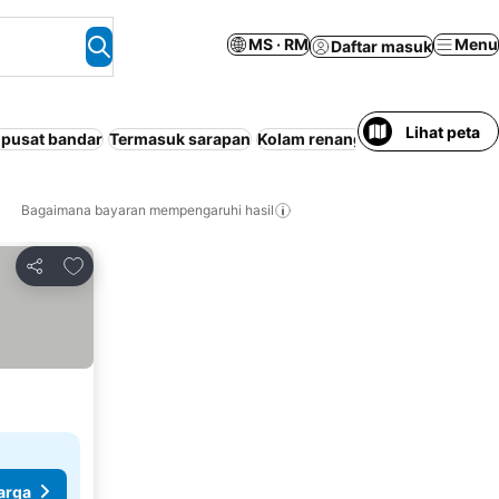
MS · RM
Menu
Daftar masuk
Lihat peta
 pusat bandar
Termasuk sarapan
Kolam renang
Tempat Perangi
Bagaimana bayaran mempengaruhi hasil
Tambah ke favorit
Kongsi
arga