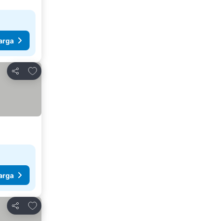
arga
Tambah ke favorit
Kongsi
arga
Tambah ke favorit
Kongsi