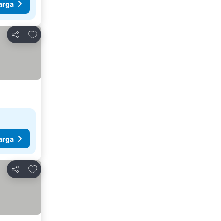
arga
Tambah ke favorit
Kongsi
arga
Tambah ke favorit
Kongsi