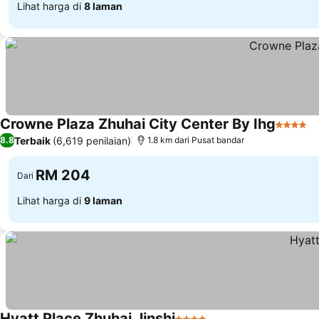
Lihat harga di
8 laman
Crowne Plaza Zhuhai City Center By Ihg
4 Binta
L
Terbaik
(6,619 penilaian)
8.8
1.8 km dari Pusat bandar
RM 204
Dari
Lihat harga di
9 laman
Hyatt Place Zhuhai Jinshi