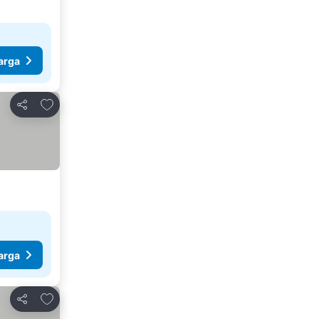
arga
Tambah ke favorit
Kongsi
arga
Tambah ke favorit
Kongsi