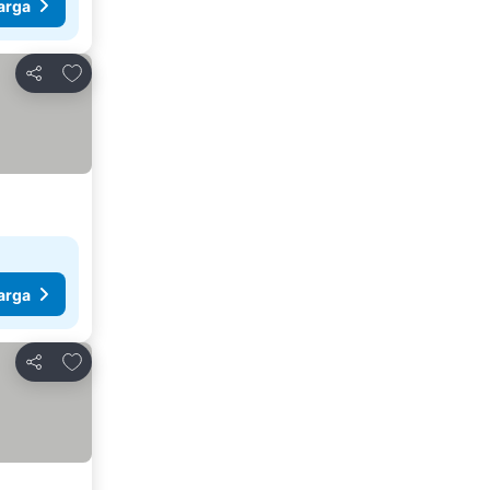
arga
Tambah ke favorit
Kongsi
arga
Tambah ke favorit
Kongsi