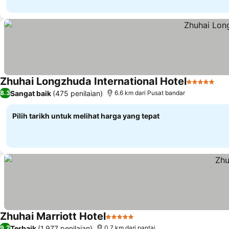
Zhuhai Longzhuda International Hotel
5 Bintang
Lih
Sangat baik
(475 penilaian)
8.3
6.6 km dari Pusat bandar
Pilih tarikh untuk melihat harga yang tepat
Zhuhai Marriott Hotel
5 Bintang
Lihat harga
Terbaik
(1,977 penilaian)
9.2
0.7 km dari pantai