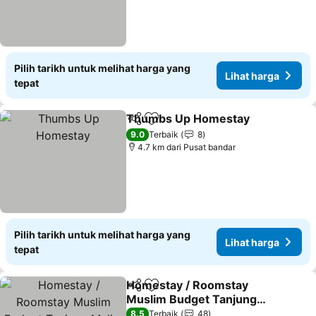
Pilih tarikh untuk melihat harga yang
Lihat harga
tepat
Thumbs Up Homestay
Kongsi
Tambah ke favorit
9.0
Terbaik
8
4.7 km dari Pusat bandar
Pilih tarikh untuk melihat harga yang
Lihat harga
tepat
Homestay / Roomstay
Kongsi
Tambah ke favorit
Muslim Budget Tanjung
Malim
8.5
Terbaik
48