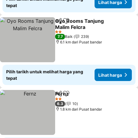
Lihat harga
tepat
Oyo Rooms Tanjung
Kongsi
Tambah ke favorit
Malim Felcra
2 Bintang
7.7
Baik
239
6.1 km dari Pusat bandar
Pilih tarikh untuk melihat harga yang
Lihat harga
tepat
Fernz
Kongsi
Tambah ke favorit
2 Bintang
6.3
10
1.8 km dari Pusat bandar