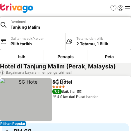
Kegemara
Daftar
Me
Destinasi
Tanjung Malim
Daftar masuk/keluar
Tetamu dan bilik
Pilih tarikh
2 Tetamu, 1 Bilik.
Isih
Penapis
Peta
Hotel di Tanjung Malim (Perak, Malaysia)
Bagaimana bayaran mempengaruhi hasil
SG Hotel
Kongsi
Tambah ke favorit
4 Bintang
7.5
Baik
80
4.9 km dari Pusat bandar
Pilihan Popular