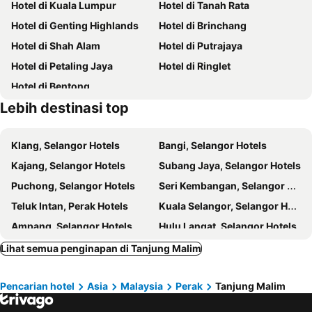
Hotel di Kuala Lumpur
Hotel di Tanah Rata
Hotel di Genting Highlands
Hotel di Brinchang
Hotel di Shah Alam
Hotel di Putrajaya
Hotel di Petaling Jaya
Hotel di Ringlet
Hotel di Bentong
Lebih destinasi top
Klang, Selangor Hotels
Bangi, Selangor Hotels
Kajang, Selangor Hotels
Subang Jaya, Selangor Hotels
Puchong, Selangor Hotels
Seri Kembangan, Selangor Hotels
Teluk Intan, Perak Hotels
Kuala Selangor, Selangor Hotels
Ampang, Selangor Hotels
Hulu Langat, Selangor Hotels
Kampar, Perak Hotels
Batu Caves, Selangor Hotels
Lihat semua penginapan di Tanjung Malim
Bukit Fraser, Pahang Hotels
Pasir Panjang Sekinchan, Selangor Hotels
Pencarian hotel
Asia
Malaysia
Perak
Tanjung Malim
Rawang, Selangor Hotels
Damansara, Selangor Hotels
Sungkai, Perak Hotels
Raub, Pahang Hotels