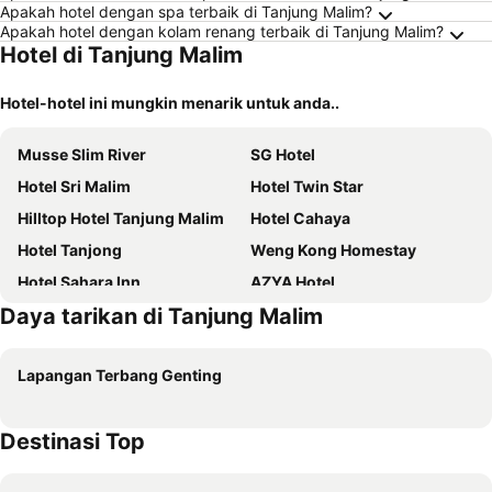
Apakah hotel dengan spa terbaik di Tanjung Malim?
Apakah hotel dengan kolam renang terbaik di Tanjung Malim?
Hotel di Tanjung Malim
Hotel-hotel ini mungkin menarik untuk anda..
Musse Slim River
SG Hotel
Hotel Sri Malim
Hotel Twin Star
Hilltop Hotel Tanjung Malim
Hotel Cahaya
Hotel Tanjong
Weng Kong Homestay
Hotel Sahara Inn
AZYA Hotel
Daya tarikan di Tanjung Malim
1108 Carebin Slim River
OYO 1224 Hotel Hajah Rohayah
Lemuni Retreat & Training Centre - Kerling, Selangor
Fernz
Lapangan Terbang Genting
Oyo Rooms Tanjung Malim Felcra
Oyo 775 Hotel Sahara Inn
LP Hotel Tanjung Malim
Musse Slim River
Destinasi Top