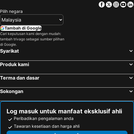
Facebook
Twitter
Insta
Yo
Kuala Lipis, Pahang Hotels
Bandar Sunway, Selangor Hotels
Pilih negara
Georgetown, Penang Hotels
Ipoh, Perak Hotels
Tanah Rata, Pahang Hotels
Brinchang, Pahang Hotels
Tambah di Google
Batu Ferringhi, Penang Hotels
Ringlet, Pahang Hotels
Cari keputusan kami dengan mudah:
tambah trivago sebagai sumber pilihan
Bayan Lepas, Penang Hotels
Tanjung Bungah, Penang Hotels
di Google.
Taiping, Perak Hotels
Kuala Lumpur, Kuala Lumpur Hotels
Syarikat
Melaka, Melaka Hotels
Port Dickson, Negeri Sembilan Hotels
Produk kami
Kuantan, Pahang Hotels
Kota Kinabalu, Sabah Hotels
Kuala Terengganu, Terengganu Hotels
Johor Bahru, Johor Hotels
Terma dan dasar
Sokongan
Log masuk untuk manfaat eksklusif ahli
Peribadikan pengalaman anda
Tawaran kesetiaan dan harga ahli