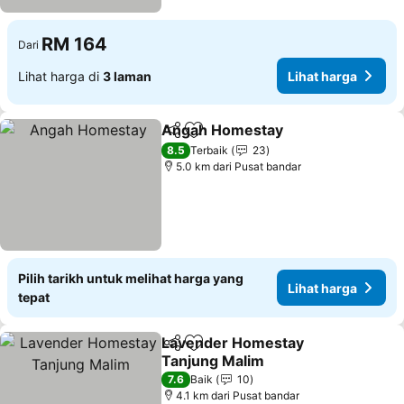
RM 164
Dari
Lihat harga di
3 laman
Lihat harga
Angah Homestay
Kongsi
Tambah ke favorit
8.5
Terbaik
23
5.0 km dari Pusat bandar
Pilih tarikh untuk melihat harga yang
Lihat harga
tepat
Lavender Homestay
Kongsi
Tambah ke favorit
Tanjung Malim
7.6
Baik
10
4.1 km dari Pusat bandar