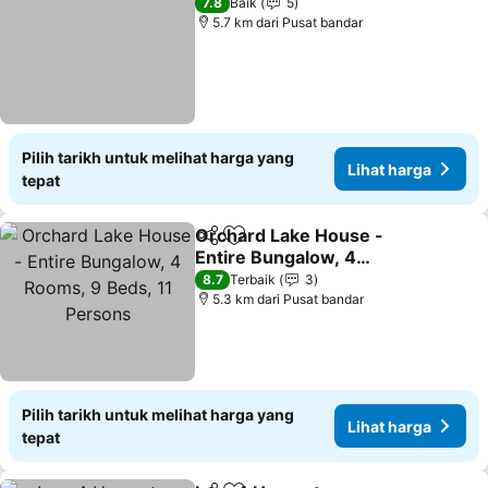
7.8
Baik
5
5.7 km dari Pusat bandar
Pilih tarikh untuk melihat harga yang
Lihat harga
tepat
Orchard Lake House -
Kongsi
Tambah ke favorit
Entire Bungalow, 4
Rooms, 9 Beds, 11
8.7
Terbaik
3
Persons
5.3 km dari Pusat bandar
Pilih tarikh untuk melihat harga yang
Lihat harga
tepat