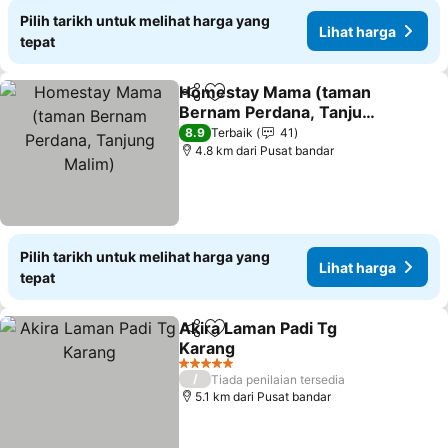
Pilih tarikh untuk melihat harga yang
Lihat harga
tepat
Homestay Mama (taman
Kongsi
Tambah ke favorit
Bernam Perdana, Tanjung
Malim)
8.9
Terbaik
41
4.8 km dari Pusat bandar
Pilih tarikh untuk melihat harga yang
Lihat harga
tepat
Akira Laman Padi Tg
Kongsi
Tambah ke favorit
Karang
5 Bintang
/
Tiada penilaian tersedia
5.1 km dari Pusat bandar