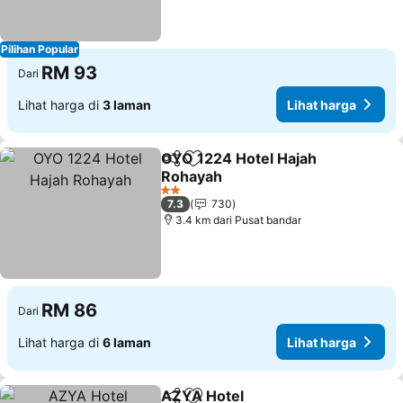
Pilihan Popular
RM 93
Dari
Lihat harga di
3 laman
Lihat harga
OYO 1224 Hotel Hajah
Kongsi
Tambah ke favorit
Rohayah
2 Bintang
7.3
730
3.4 km dari Pusat bandar
RM 86
Dari
Lihat harga di
6 laman
Lihat harga
AZYA Hotel