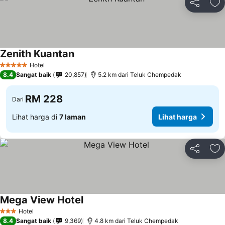
Kongsi
Ta
Zenith Kuantan
Lihat harga
Hotel
5 Bintang
8.4
Sangat baik
20,857
5.2 km dari Teluk Chempedak
RM 228
Dari
Lihat harga di
7 laman
Lihat harga
Kongsi
Ta
Mega View Hotel
Lihat harga
Hotel
3 Bintang
8.4
Sangat baik
9,369
4.8 km dari Teluk Chempedak