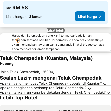
RM 58
Dari
Lihat harga di
3 laman
Lihat harga
Lihat lebih
Harga dan ketersediaan yang kami terima daripada laman
tempahan sentiasa berubah. Ini bermaksud anda tidak semestinya
akan menemukan tawaran sama yang anda lihat di trivago semasa
anda mendarat di laman tempahan.
Teluk Chempedak (Kuantan, Malaysia)
Hubungi
Jalan Telok Chempedak
,
25000
,
Soalan Lazim mengenai Teluk Chempedak
Apakah yang membuat Teluk Chempedak popular di Kuantan?
Apakah penginapan berhampiran Teluk Chempedak?
Apakah tarikan lain yang berdekatan dengan Teluk Chempedak?
Lebih Top Hotel
Swiss-Belhotel Kuantan
Zenith Kuantan