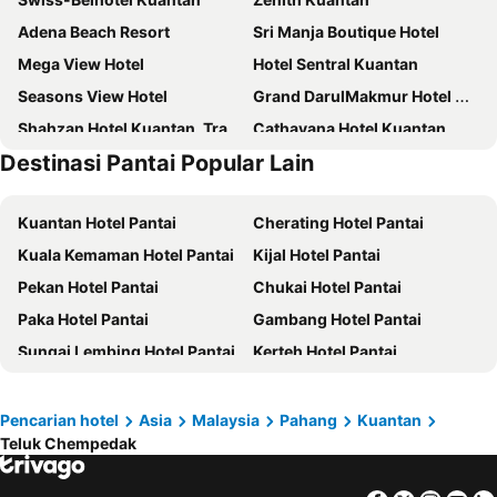
Adena Beach Resort
Sri Manja Boutique Hotel
Mega View Hotel
Hotel Sentral Kuantan
Seasons View Hotel
Grand DarulMakmur Hotel Kuantan
Shahzan Hotel Kuantan, Trademark Collection by Wyndham
Cathayana Hotel Kuantan
Destinasi Pantai Popular Lain
The V Hotel
Hotel Seri Malaysia Kuantan
Skytree Hotel
Pantai Regal Hotel
Kuantan Hotel Pantai
Cherating Hotel Pantai
Elmark Hotel Kuantan
AC Hotel Kuantan
Kuala Kemaman Hotel Pantai
Kijal Hotel Pantai
The Riverbank Hotel
Hotel Grand Continental Kuantan
Pekan Hotel Pantai
Chukai Hotel Pantai
Vivo Hotel
Arenaa Batik Boutique Hotel
Paka Hotel Pantai
Gambang Hotel Pantai
Rocana Hotel
The Leverage Lite Hotel Kuantan
Sungai Lembing Hotel Pantai
Kerteh Hotel Pantai
Riverside Boutique Guesthouse
E-RED HOTEL KUANTAN
Kampung Panching Hotel Pantai
Maran Hotel Pantai
GM Hotel Kuantan
Sun Inns Rest House Kuantan
Kampung Air Putih Hotel Pantai
Teluk Sisek Hotel Pantai
Lovita Kuantan Hotel
Classic Boutique Hotel Kuantan
Pencarian hotel
Asia
Malaysia
Pahang
Kuantan
Teluk Chempedak
Kemasik Hotel Pantai
Kampung Sungai Ular Hotel Pantai
Kosma Boutique Hotel
Casa 96 Villa
Rompin Hotel Pantai
Pantai Balok Hotel Pantai
DarulMakmur Scout Lodge
D' Qamar Guesthouse