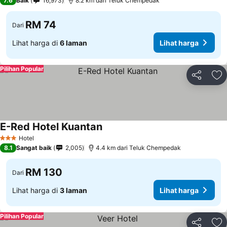
7.6
Baik
16,973
8.2 km dari Teluk Chempedak
RM 74
Dari
Lihat harga di
6 laman
Lihat harga
Pilihan Popular
Kongsi
Ta
E-Red Hotel Kuantan
Lihat harga
Hotel
3 Bintang
8.1
Sangat baik
2,005
4.4 km dari Teluk Chempedak
RM 130
Dari
Lihat harga di
3 laman
Lihat harga
Pilihan Popular