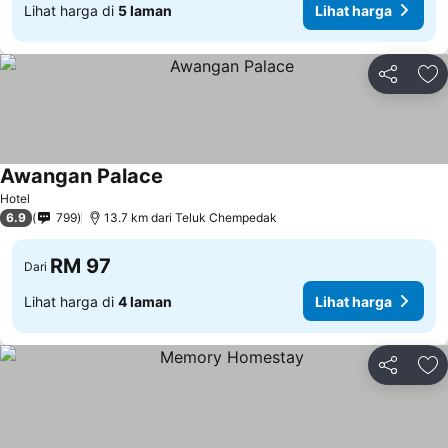
Lihat harga di
5 laman
Lihat harga
Kongsi
Ta
Awangan Palace
Lihat harga
Hotel
6.9
799
13.7 km dari Teluk Chempedak
RM 97
Dari
Lihat harga di
4 laman
Lihat harga
Kongsi
Ta