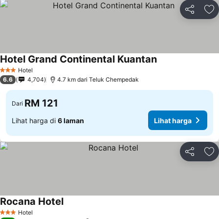
Kongsi
Ta
Hotel Grand Continental Kuantan
Lihat harga
Hotel
3 Bintang
6.6
4,704
4.7 km dari Teluk Chempedak
RM 121
Dari
Lihat harga di
6 laman
Lihat harga
Kongsi
Ta
Rocana Hotel
Lihat harga
Hotel
3 Bintang