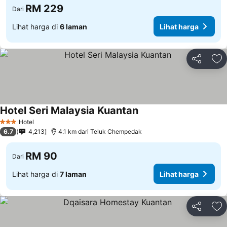
RM 229
Dari
Lihat harga di
6 laman
Lihat harga
Kongsi
Ta
Hotel Seri Malaysia Kuantan
Lihat harga
Hotel
3 Bintang
6.7
4,213
4.1 km dari Teluk Chempedak
RM 90
Dari
Lihat harga di
7 laman
Lihat harga
Kongsi
Ta