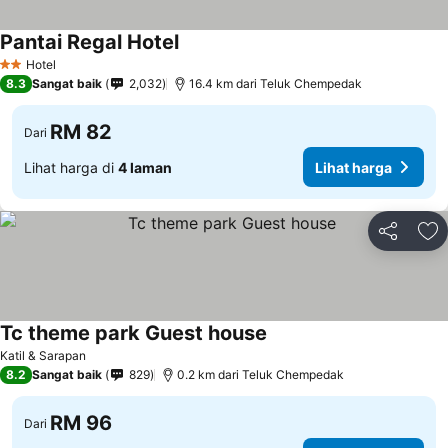
Pantai Regal Hotel
Lihat harga
Hotel
2 Bintang
8.3
Sangat baik
2,032
16.4 km dari Teluk Chempedak
RM 82
Dari
Lihat harga di
4 laman
Lihat harga
Kongsi
Ta
Tc theme park Guest house
Lihat harga
Katil & Sarapan
8.2
Sangat baik
829
0.2 km dari Teluk Chempedak
RM 96
Dari