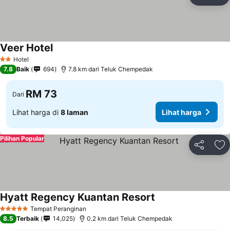
Kongsi
Ta
Veer Hotel
Lihat harga
Hotel
2 Bintang
7.8
Baik
694
7.8 km dari Teluk Chempedak
RM 73
Dari
Lihat harga di
8 laman
Lihat harga
Pilihan Popular
Kongsi
Ta
Hyatt Regency Kuantan Resort
Lihat harga
Tempat Peranginan
5 Bintang
8.5
Terbaik
14,025
0.2 km dari Teluk Chempedak