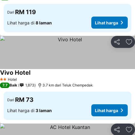
RM 119
Dari
Lihat harga di
8 laman
Lihat harga
Kongsi
Ta
Vivo Hotel
Lihat harga
Hotel
2 Bintang
7.7
Baik
1,873
3.7 km dari Teluk Chempedak
RM 73
Dari
Lihat harga di
3 laman
Lihat harga
Kongsi
Ta