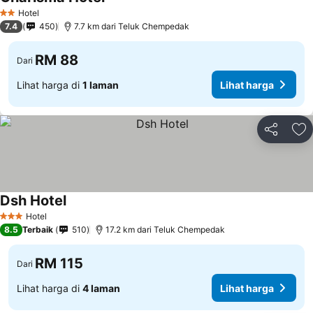
Lihat harga
Hotel
2 Bintang
7.4
450
7.7 km dari Teluk Chempedak
RM 88
Dari
Lihat harga di
1 laman
Lihat harga
Kongsi
Ta
Dsh Hotel
Lihat harga
Hotel
3 Bintang
8.5
Terbaik
510
17.2 km dari Teluk Chempedak
RM 115
Dari
Lihat harga di
4 laman
Lihat harga