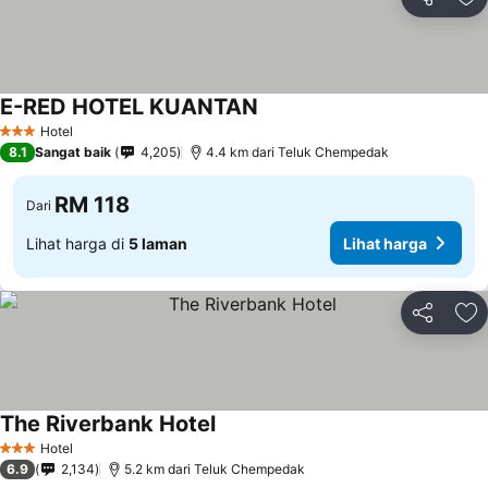
Kongsi
Ta
E-RED HOTEL KUANTAN
Lihat harga
Hotel
3 Bintang
8.1
Sangat baik
4,205
4.4 km dari Teluk Chempedak
RM 118
Dari
Lihat harga di
5 laman
Lihat harga
Kongsi
Ta
The Riverbank Hotel
Lihat harga
Hotel
3 Bintang
6.9
2,134
5.2 km dari Teluk Chempedak