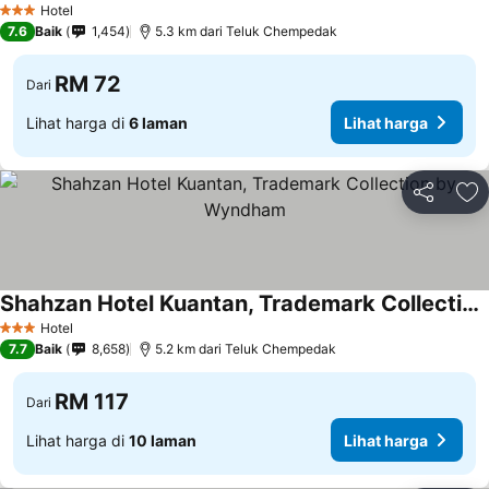
Hotel
3 Bintang
7.6
Baik
1,454
5.3 km dari Teluk Chempedak
RM 72
Dari
Lihat harga di
6 laman
Lihat harga
Kongsi
Ta
Shahzan Hotel Kuantan, Trademark Collection by Wyndham
Lihat harga
Hotel
3 Bintang
7.7
Baik
8,658
5.2 km dari Teluk Chempedak
RM 117
Dari
Lihat harga di
10 laman
Lihat harga