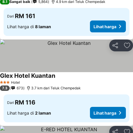
8.1
Sangat baik
5,864
4.9 km dari Teluk Chempedak
RM 161
Dari
Lihat harga di
8 laman
Lihat harga
Kongsi
Ta
Glex Hotel Kuantan
Lihat harga
Hotel
3 Bintang
7.3
673
3.7 km dari Teluk Chempedak
RM 116
Dari
Lihat harga di
2 laman
Lihat harga