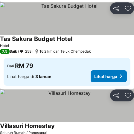
Kongsi
Ta
Tas Sakura Budget Hotel
Lihat harga
Hotel
7.5
Baik
258
16.2 km dari Teluk Chempedak
RM 79
Dari
Lihat harga di
3 laman
Lihat harga
Kongsi
Ta
Villasuri Homestay
Lihat harga
Seluruh Rumah / Pangsapuri