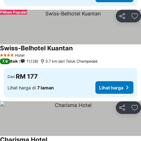
Pilihan Popular
Kongsi
Ta
Swiss-Belhotel Kuantan
Lihat harga
Hotel
4 Bintang
7.9
Baik
11,128
3.7 km dari Teluk Chempedak
RM 177
Dari
Lihat harga di
7 laman
Lihat harga
Kongsi
Ta
Charisma Hotel