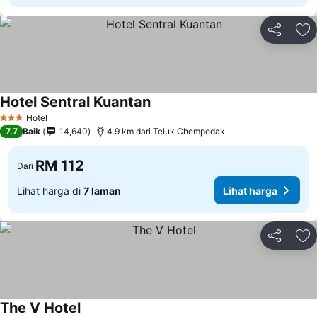
Kongsi
Ta
Hotel Sentral Kuantan
Lihat harga
Hotel
3 Bintang
7.7
Baik
14,640
4.9 km dari Teluk Chempedak
RM 112
Dari
Lihat harga di
7 laman
Lihat harga
Kongsi
Ta
The V Hotel
Lihat harga