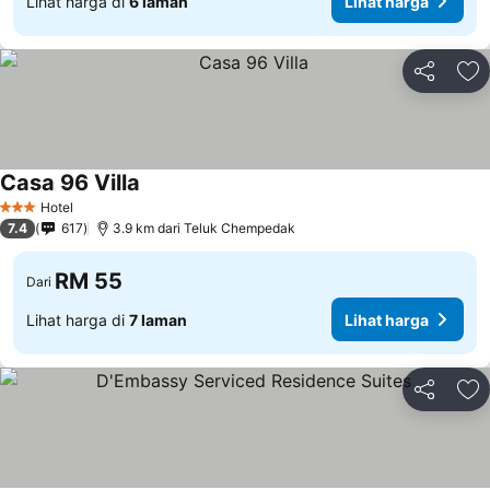
Lihat harga di
6 laman
Lihat harga
Kongsi
Ta
Casa 96 Villa
Lihat harga
Hotel
3 Bintang
7.4
617
3.9 km dari Teluk Chempedak
RM 55
Dari
Lihat harga di
7 laman
Lihat harga
Kongsi
Ta