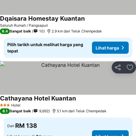
Dqaisara Homestay Kuantan
Lihat harga
Seluruh Rumah / Pangsapuri
8.4
Sangat baik
10
2.9 km dari Teluk Chempedak
Pilih tarikh untuk melihat harga yang
Lihat harga
tepat
Kongsi
Ta
Cathayana Hotel Kuantan
Lihat harga
Hotel
3 Bintang
8.1
Sangat baik
9,692
5.1 km dari Teluk Chempedak
RM 138
Dari