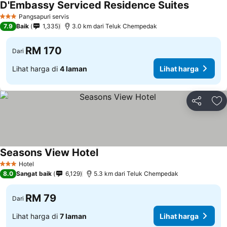
D'Embassy Serviced Residence Suites
Lihat har
Pangsapuri servis
3 Bintang
7.9
Baik
1,335
3.0 km dari Teluk Chempedak
RM 170
Dari
Lihat harga di
4 laman
Lihat harga
Kongsi
Ta
Seasons View Hotel
Lihat harga
Hotel
3 Bintang
8.0
Sangat baik
6,129
5.3 km dari Teluk Chempedak
RM 79
Dari
Lihat harga di
7 laman
Lihat harga