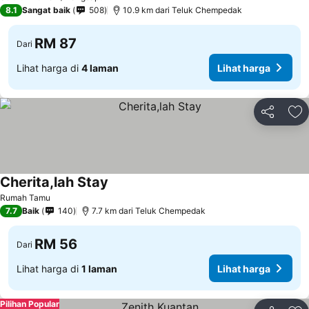
8.1
Sangat baik
508
10.9 km dari Teluk Chempedak
RM 87
Dari
Lihat harga di
4 laman
Lihat harga
Kongsi
Ta
Cherita,lah Stay
Lihat harga
Rumah Tamu
7.7
Baik
140
7.7 km dari Teluk Chempedak
RM 56
Dari
Lihat harga di
1 laman
Lihat harga
Pilihan Popular