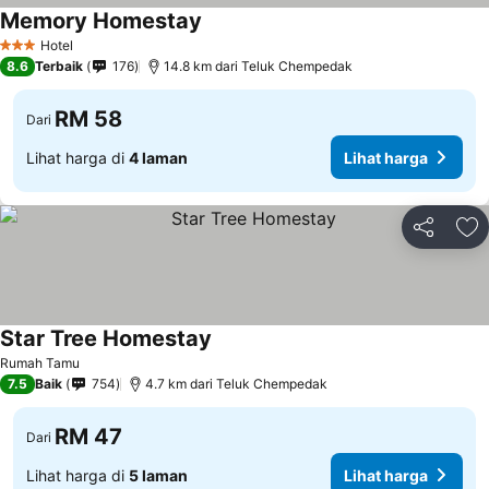
Memory Homestay
Lihat harga
Hotel
3 Bintang
8.6
Terbaik
176
14.8 km dari Teluk Chempedak
RM 58
Dari
Lihat harga di
4 laman
Lihat harga
Kongsi
Ta
Star Tree Homestay
Lihat harga
Rumah Tamu
7.5
Baik
754
4.7 km dari Teluk Chempedak
RM 47
Dari
Lihat harga di
5 laman
Lihat harga