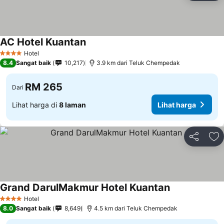
AC Hotel Kuantan
Lihat harga
Hotel
4 Bintang
8.4
Sangat baik
10,217
3.9 km dari Teluk Chempedak
RM 265
Dari
Lihat harga di
8 laman
Lihat harga
Kongsi
Ta
Grand DarulMakmur Hotel Kuantan
Lihat harga
Hotel
4 Bintang
8.0
Sangat baik
8,649
4.5 km dari Teluk Chempedak