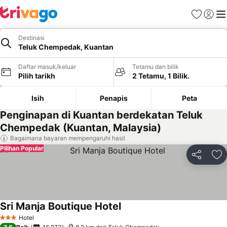
Kegemara
Daftar
Me
Destinasi
Teluk Chempedak, Kuantan
Daftar masuk/keluar
Tetamu dan bilik
Pilih tarikh
2 Tetamu, 1 Bilik.
Isih
Penapis
Peta
Penginapan di Kuantan berdekatan Teluk
Chempedak (Kuantan, Malaysia)
Bagaimana bayaran mempengaruhi hasil
Pilihan Popular
Kongsi
Ta
Sri Manja Boutique Hotel
Lihat harga
Hotel
3 Bintang