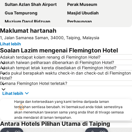
Sultan Azlan Shah Airport
Perak Museum
Gua Tempurong
Masjid Ubudiah
Muzium Darul Ridzuan
Perbaungan
Maklumat hartanah
Lapangan Terbang Taiping Airport
1, Jalan Samanea Saman, 34000, Taiping, Malaysia
Lihat lebih
Soalan Lazim mengenai Flemington Hotel
Adakah terdapat kolam renang di Flemington Hotel?
Adakah haiwan peliharaan dibenarkan di Flemington Hotel?
Adakah tempat letak kereta disediakan di Flemington Hotel?
Pada pukul berapakah waktu check-in dan check-out di Flemington
Hotel?
Di mana Flemington Hotel terletak?
Lihat lebih
Harga dan ketersediaan yang kami terima daripada laman
tempahan sentiasa berubah. Ini bermaksud anda tidak semestinya
akan menemukan tawaran sama yang anda lihat di trivago semasa
anda mendarat di laman tempahan.
Antara Hotels Pilihan Utama di Taiping