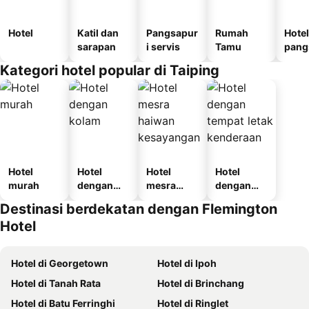
Hotel
Katil dan
Pangsapur
Rumah
Hotel
sarapan
i servis
Tamu
pang
i
Kategori hotel popular di Taiping
Hotel
Hotel
Hotel
Hotel
murah
dengan
mesra
dengan
kolam
haiwan
tempat
Destinasi berdekatan dengan Flemington
kesayanga
letak
Hotel
n
kenderaan
Hotel di Georgetown
Hotel di Ipoh
Hotel di Tanah Rata
Hotel di Brinchang
Hotel di Batu Ferringhi
Hotel di Ringlet