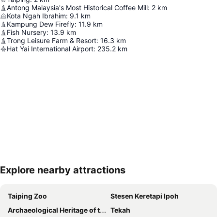
Antong Malaysia's Most Historical Coffee Mill
:
2
km
Kota Ngah Ibrahim
:
9.1
km
Kampung Dew Firefly
:
11.9
km
Fish Nursery
:
13.9
km
Trong Leisure Farm & Resort
:
16.3
km
Hat Yai International Airport
:
235.2
km
Explore nearby attractions
Kembangkan peta
Taiping Zoo
Stesen Keretapi Ipoh
Archaeological Heritage of the Lenggong Valley
Tekah