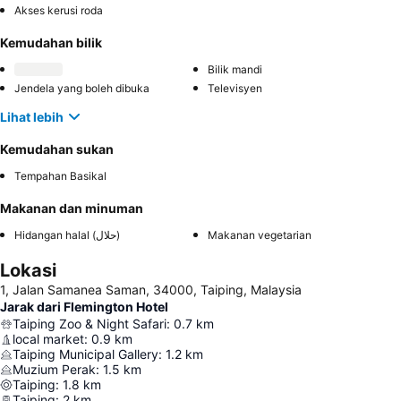
Akses kerusi roda
Kemudahan bilik
Bilik mandi
Jendela yang boleh dibuka
Televisyen
Lihat lebih
Kemudahan sukan
Tempahan Basikal
Makanan dan minuman
Hidangan halal (حلال)
Makanan vegetarian
Lokasi
1, Jalan Samanea Saman, 34000, Taiping, Malaysia
Jarak dari Flemington Hotel
Taiping Zoo & Night Safari
:
0.7
km
local market
:
0.9
km
Taiping Municipal Gallery
:
1.2
km
Muzium Perak
:
1.5
km
Taiping
:
1.8
km
Taiping
:
2
km