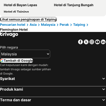
Hotel di Bayan Lepas
Hotel di Tanjung Bungah
Hotel di Taiping
Lihat semua penginapan di Taiping
Pencarian hotel
Asia
Malaysia
Perak
Taiping
Flemington Hotel
Facebook
Twitter
Insta
Yo
Pilih negara
Tambah di Google
Cari keputusan kami dengan mudah:
tambah trivago sebagai sumber pilihan
di Google.
Syarikat
Produk kami
Terma dan dasar