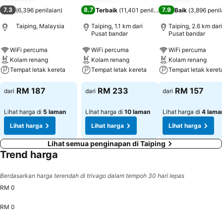
7.3
8.7
7.9
(
6,396 penilaian
)
Terbaik
(
11,401 penilaian
)
Baik
(
3,896 penil
Taiping, Malaysia
Taiping, 1.1 km dari
Taiping, 2.6 km dari
Pusat bandar
Pusat bandar
WiFi percuma
WiFi percuma
WiFi percuma
Kolam renang
Kolam renang
Kolam renang
Tempat letak kereta
Tempat letak kereta
Tempat letak keret
RM 187
RM 233
RM 157
dari
dari
dari
Lihat harga di
5 laman
Lihat harga di
10 laman
Lihat harga di
4 lama
Lihat harga
Lihat harga
Lihat harga
Lihat semua penginapan di Taiping
Trend harga
Berdasarkan harga terendah di trivago dalam tempoh 30 hari lepas
RM 0
RM 0