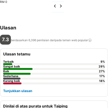
RM 0
Ulasan
7.3
berdasarkan 6,396 penilaian daripada laman web
popular
Ulasan tetamu
Terbaik
9
%
Sangat baik
29
%
Baik
27
%
Sederhana
17
%
Kurang baik
18
%
Tunjukkan ulasan
Dinilai di atas purata untuk Taiping