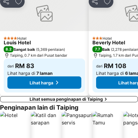
Kongsi
Tambah ke favorit
Kongsi
Tambah ke fa
Hotel
Hotel
4 Bintang
3 Bintang
Louis Hotel
Beverly Hotel
8.2
7.7
Sangat baik
(
5,369 penilaian
)
Baik
(
2,278 penilaia
Taiping, 0.7 km dari Pusat bandar
Taiping, 1.7 km dari Pu
RM 83
RM 108
dari
dari
Lihat harga di
7 laman
Lihat harga di
6 lam
Lihat harga
Lihat har
Lihat semua penginapan di Taiping
Penginapan lain di Taiping