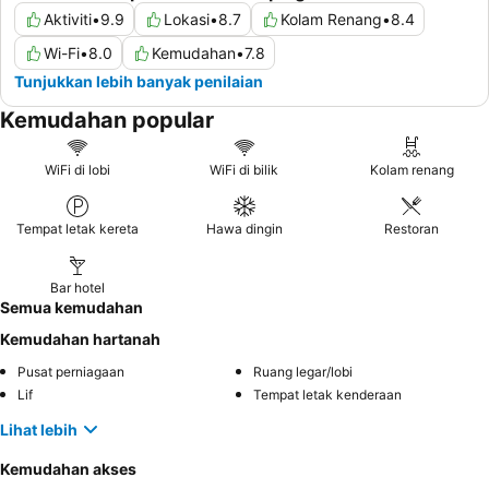
Aktiviti
•
9.9
Lokasi
•
8.7
Kolam Renang
•
8.4
Wi-Fi
•
8.0
Kemudahan
•
7.8
Tunjukkan lebih banyak penilaian
Kemudahan popular
WiFi di lobi
WiFi di bilik
Kolam renang
Tempat letak kereta
Hawa dingin
Restoran
Bar hotel
Semua kemudahan
Kemudahan hartanah
Pusat perniagaan
Ruang legar/lobi
Lif
Tempat letak kenderaan
Lihat lebih
Kemudahan akses