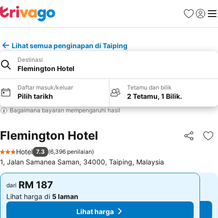
Kegemara
Daftar
Me
Lihat semua penginapan di Taiping
Destinasi
Flemington Hotel
Daftar masuk/keluar
Tetamu dan bilik
Pilih tarikh
2 Tetamu, 1 Bilik.
Bagaimana bayaran mempengaruhi hasil
Flemington Hotel
Kongsi
Ta
Hotel
7.3
(
6,396 penilaian
)
3 Bintang
1, Jalan Samanea Saman, 34000, Taiping, Malaysia
RM 187
RM 187
dari
dari
Lihat harga di
5 laman
Lihat harga di
5 laman
Lihat harga
Lihat harga