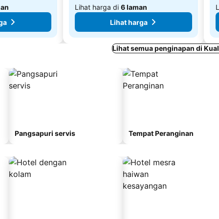
man
Lihat harga di
6 laman
L
ga
Lihat harga
Lihat semua penginapan di Kua
Pangsapuri servis
Tempat Peranginan