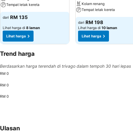
Kolam renang
Tempat letak kereta
Tempat letak kereta
RM 135
dari
RM 198
dari
Lihat harga di
8 laman
Lihat harga di
10 laman
Lihat harga
Lihat harga
Trend harga
Berdasarkan harga terendah di trivago dalam tempoh 30 hari lepas
RM 0
RM 0
RM 0
Ulasan