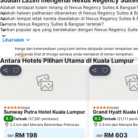
Soalan Lazim mengenai Nexus Regency Suite
Adakah terdapat kolam renang di Nexus Regency Suites & Bangsar
Adakah haiwan peliharaan dibenarkan di Nexus Regency Suites & B
Adakah tempat letak kereta disediakan di Nexus Regency Suites & 
Di mana Nexus Regency Suites & Bangsar terletak?
Tarikan popular apa yang berdekatan dengan Nexus Regency Suite
Lihat lebih
Harga dan ketersediaan yang kami terima daripada laman tempahan se
yang anda lihat di trivago semasa anda mendarat di laman tempahan.
Antara Hotels Pilihan Utama di Kuala Lumpur
Tambah ke favorit
Tambah ke favo
Kongsi
Kongsi
Hotel
Hotel
5 Bintang
5 Bintang
Sunway Putra Hotel Kuala Lumpur
Grand Hyatt Kuala
8.7
9.2
Terbaik
(
37,581 penilaian
)
Terbaik
(
21,111 peni
2.3 km dari Menara Berkembar Petronas
0.5 km dari Menara B
RM 198
RM 603
dari
dari