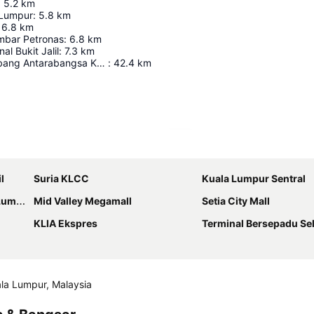
:
5.2
km
 Lumpur
:
5.8
km
6.8
km
mbar Petronas
:
6.8
km
al Bukit Jalil
:
7.3
km
Lapangan Terbang Antarabangsa Kuala Lumpur
:
42.4
km
Kembangkan peta
l
Suria KLCC
Kuala Lumpur Sentral
mpur
Mid Valley Megamall
Setia City Mall
KLIA Ekspres
Terminal Bersepadu Se
ala Lumpur, Malaysia