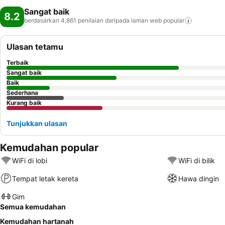
Sangat baik
8.2
berdasarkan 4,861 penilaian daripada laman web
popular
Ulasan tetamu
Terbaik
Sangat baik
Baik
Sederhana
Kurang baik
Tunjukkan ulasan
Kemudahan popular
WiFi di lobi
WiFi di bilik
Tempat letak kereta
Hawa dingin
Gim
Semua kemudahan
Kemudahan hartanah