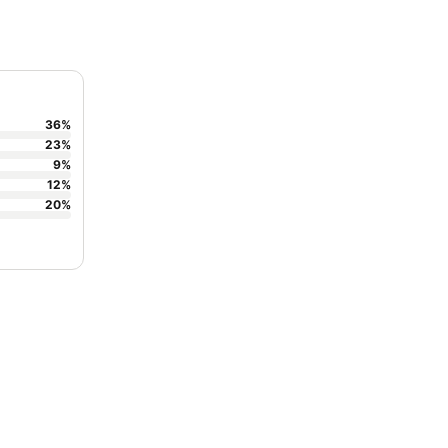
36
%
23
%
9
%
12
%
20
%