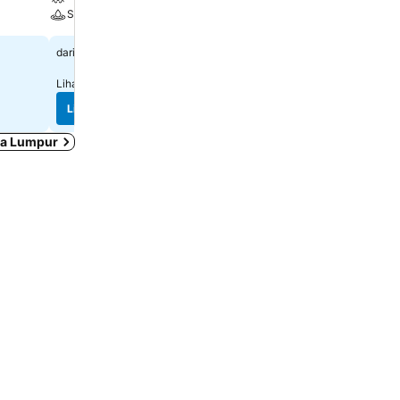
Spa
Tempat letak kereta
RM 206
RM 133
dari
dari
Lihat harga di
8 laman
Lihat harga di
10 laman
Lihat harga
Lihat harga
la Lumpur