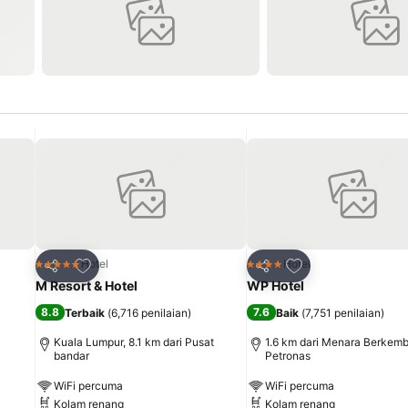
Tambah ke favorit
Tambah ke favori
Hotel
Hotel
5 Bintang
4 Bintang
Kongsi
Kongsi
M Resort & Hotel
WP Hotel
8.8
7.6
Terbaik
(
6,716 penilaian
)
Baik
(
7,751 penilaian
)
Kuala Lumpur, 8.1 km dari Pusat
1.6 km dari Menara Berkemb
bandar
Petronas
WiFi percuma
WiFi percuma
Kolam renang
Kolam renang