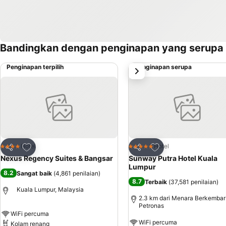
Bandingkan dengan penginapan yang serupa
Penginapan terpilih
Penginapan serupa
next
Tambah ke favorit
Tambah ke favorit
Hotel
Hotel
4 Bintang
5 Bintang
Kongsi
Kongsi
Nexus Regency Suites & Bangsar
Sunway Putra Hotel Kuala
Lumpur
8.2
Sangat baik
(
4,861 penilaian
)
8.7
Terbaik
(
37,581 penilaian
)
Kuala Lumpur, Malaysia
2.3 km dari Menara Berkembar
Petronas
WiFi percuma
WiFi percuma
Kolam renang