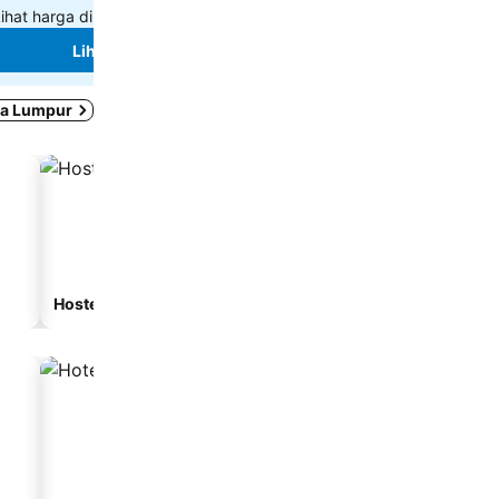
ihat harga di
8 laman
Lihat harga di
2 laman
Lihat harga
Lihat harga
la Lumpur
Hostel
Rumah Tamu