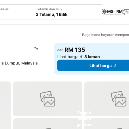
eluar
Tetamu dan bilik
MS · RM
2 Tetamu, 1 Bilik.
Bagaimana bayaran mempeng
Tambah ke favorit
RM 135
dari
Kongsi
Lihat harga di
8 laman
ala Lumpur, Malaysia
Lihat harga