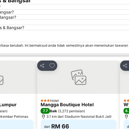
s & Bangsar
?
angsar?
Bangsar?
s & Bangsar?
ntiasa berubah. Ini bermaksud anda tidak semestinya akan menemukan tawaran
rit
Tambah ke favorit
Kongsi
Kon
Hotel
3 Bintang
4 
 Lumpur
Mangga Boutique Hotel
W
7.7
8
laian
)
Baik
(
3,272 penilaian
)
erkembar Petronas
3.1 km dari Stadiunm Nasional Bukit Jalil
RM 66
dari
d