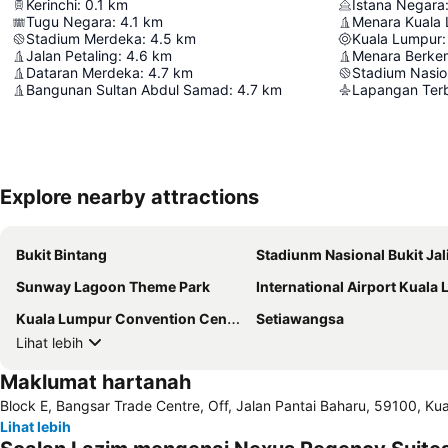
Kerinchi
:
0.1
km
Istana Negara
Tugu Negara
:
4.1
km
Menara Kuala
Stadium Merdeka
:
4.5
km
Kuala Lumpur
:
Jalan Petaling
:
4.6
km
Menara Berke
Dataran Merdeka
:
4.7
km
Stadium Nasion
Bangunan Sultan Abdul Samad
:
4.7
km
Explore nearby attractions
Bukit Bintang
Stadiunm Nasional Bukit Jali
Sunway Lagoon Theme Park
International Airport Kuala Lu
Kuala Lumpur Convention Centre
Setiawangsa
Lihat lebih
Maklumat hartanah
Block E, Bangsar Trade Centre, Off, Jalan Pantai Baharu, 59100, Ku
Lihat lebih