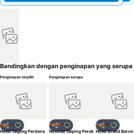
Bandingkan dengan penginapan yang serupa
Penginapan terpilih
Penginapan serupa
Hotel
Hotel
Hotel
3 Bintang
4 Bintang
3 Bintang
Kongsi
Tambah ke favorit
Kongsi
Tambah ke favorit
Kongsi
Tambah k
Hotel Taiping Perdana
Novotel Taiping Perak
Hotel Grand Baron