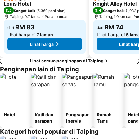
4 Bintang
1 Bintang
Louis Hotel
Knight Alley Hotel
8.2
8.4
Sangat baik
(
5,369 penilaian
)
Sangat baik
(
1,932 
Taiping, 0.7 km dari Pusat bandar
Taiping, 1.0 km dari P
RM 83
RM 74
dari
dari
Lihat harga di
7 laman
Lihat harga di
5 lam
Lihat harga
Lihat har
Lihat semua penginapan di Taiping
Penginapan lain di Taiping
Hotel
Katil dan
Pangsapur
Rumah
Hotel
sarapan
i servis
Tamu
pang
i
Kategori hotel popular di Taiping