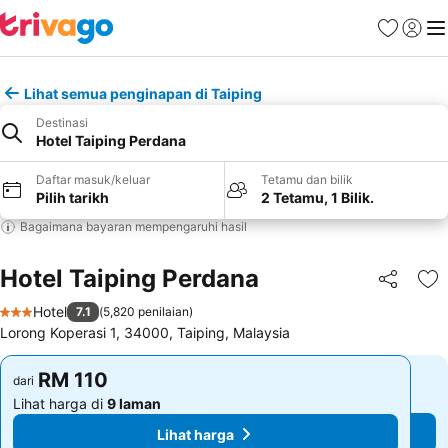
Kegemara
Daftar
Me
Lihat semua penginapan di Taiping
Destinasi
Hotel Taiping Perdana
Daftar masuk/keluar
Tetamu dan bilik
Pilih tarikh
2 Tetamu, 1 Bilik.
Bagaimana bayaran mempengaruhi hasil
Hotel Taiping Perdana
Kongsi
Ta
Hotel
7.1
(
5,820 penilaian
)
3 Bintang
Lorong Koperasi 1, 34000, Taiping, Malaysia
RM 110
RM 110
dari
dari
Lihat harga di
9 laman
Lihat harga di
9 laman
Lihat harga
Lihat harga