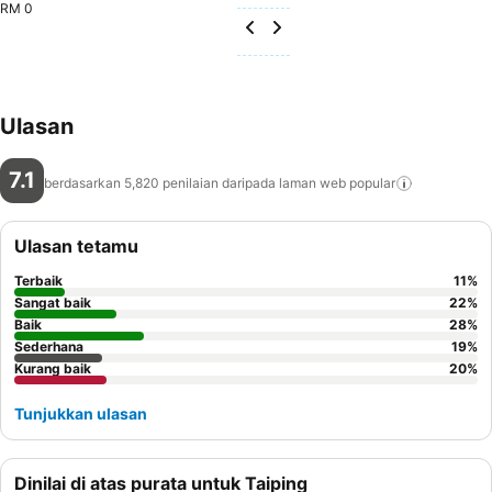
RM 0
Ulasan
7.1
berdasarkan 5,820 penilaian daripada laman web
popular
Ulasan tetamu
Terbaik
11
%
Sangat baik
22
%
Baik
28
%
Sederhana
19
%
Kurang baik
20
%
Tunjukkan ulasan
Dinilai di atas purata untuk Taiping