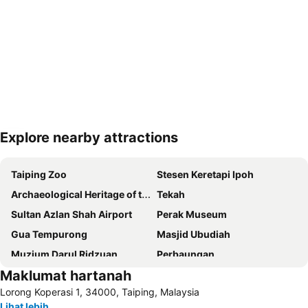
Explore nearby attractions
Kembangkan peta
Taiping Zoo
Stesen Keretapi Ipoh
Archaeological Heritage of the Lenggong Valley
Tekah
Sultan Azlan Shah Airport
Perak Museum
Gua Tempurong
Masjid Ubudiah
Muzium Darul Ridzuan
Perbaungan
Maklumat hartanah
Lapangan Terbang Taiping Airport
Lorong Koperasi 1, 34000, Taiping, Malaysia
Lihat lebih