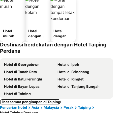
Hotel
Hotel
Hotel
murah
dengan
dengan
kolam
tempat
Destinasi berdekatan dengan Hotel Taiping
letak
Perdana
kenderaan
Hotel di Georgetown
Hotel di Ipoh
Hotel di Tanah Rata
Hotel di Brinchang
Hotel di Batu Ferringhi
Hotel di Ringlet
Hotel di Bayan Lepas
Hotel di Tanjung Bungah
Hotel di Taiping
Lihat semua penginapan di Taiping
Pencarian hotel
Asia
Malaysia
Perak
Taiping
Hotel Taiping Perdana