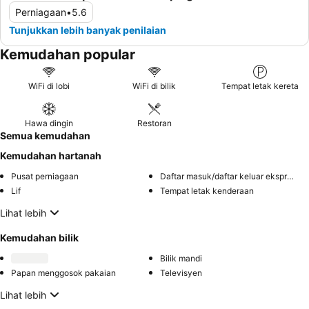
Perniagaan
•
5.6
Tunjukkan lebih banyak penilaian
Kemudahan popular
WiFi di lobi
WiFi di bilik
Tempat letak kereta
Hawa dingin
Restoran
Semua kemudahan
Kemudahan hartanah
Pusat perniagaan
Daftar masuk/daftar keluar ekspres
Lif
Tempat letak kenderaan
Lihat lebih
Kemudahan bilik
Bilik mandi
Papan menggosok pakaian
Televisyen
Lihat lebih