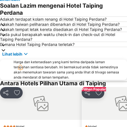
Soalan Lazim mengenai Hotel Taiping
Perdana
Adakah terdapat kolam renang di Hotel Taiping Perdana?
Adakah haiwan peliharaan dibenarkan di Hotel Taiping Perdana?
Adakah tempat letak kereta disediakan di Hotel Taiping Perdana?
Pada pukul berapakah waktu check-in dan check-out di Hotel
Taiping Perdana?
Di mana Hotel Taiping Perdana terletak?
Lihat lebih
Harga dan ketersediaan yang kami terima daripada laman
tempahan sentiasa berubah. Ini bermaksud anda tidak semestinya
akan menemukan tawaran sama yang anda lihat di trivago semasa
anda mendarat di laman tempahan.
Antara Hotels Pilihan Utama di Taiping
Pilihan Popular
Kongsi
Tambah ke favorit
Kongsi
Tambah ke fa
Hotel
Hotel