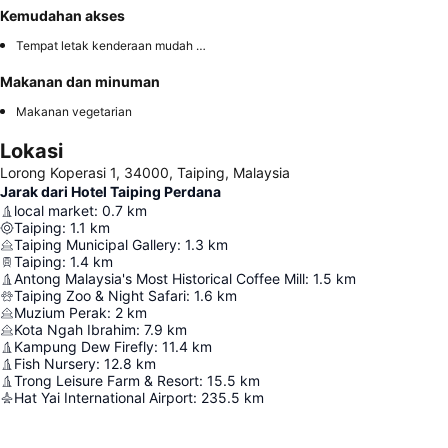
Kemudahan akses
Tempat letak kenderaan mudah diakses
Makanan dan minuman
Makanan vegetarian
Lokasi
Lorong Koperasi 1, 34000, Taiping, Malaysia
Jarak dari Hotel Taiping Perdana
local market
:
0.7
km
Taiping
:
1.1
km
Taiping Municipal Gallery
:
1.3
km
Taiping
:
1.4
km
Antong Malaysia's Most Historical Coffee Mill
:
1.5
km
Taiping Zoo & Night Safari
:
1.6
km
Muzium Perak
:
2
km
Kota Ngah Ibrahim
:
7.9
km
Kampung Dew Firefly
:
11.4
km
Fish Nursery
:
12.8
km
Trong Leisure Farm & Resort
:
15.5
km
Hat Yai International Airport
:
235.5
km