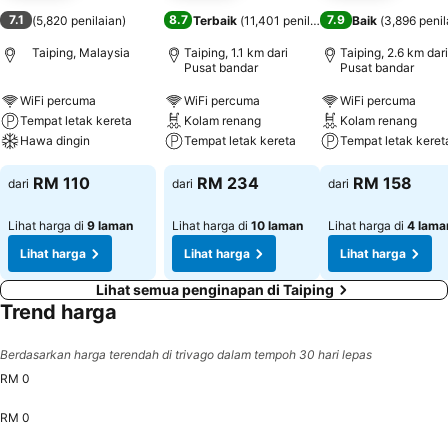
7.1
8.7
7.9
(
5,820 penilaian
)
Terbaik
(
11,401 penilaian
)
Baik
(
3,896 penil
Taiping, Malaysia
Taiping, 1.1 km dari
Taiping, 2.6 km dari
Pusat bandar
Pusat bandar
WiFi percuma
WiFi percuma
WiFi percuma
Tempat letak kereta
Kolam renang
Kolam renang
Hawa dingin
Tempat letak kereta
Tempat letak keret
RM 110
RM 234
RM 158
dari
dari
dari
Lihat harga di
9 laman
Lihat harga di
10 laman
Lihat harga di
4 lama
Lihat harga
Lihat harga
Lihat harga
Lihat semua penginapan di Taiping
Trend harga
Berdasarkan harga terendah di trivago dalam tempoh 30 hari lepas
RM 0
RM 0