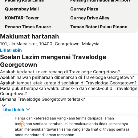
Queensbay Mall
Gurney Plaza
KOMTAR-Tower
Gurney Drive Alley
Penang Times Square
Taman Botani Pulau Pinang
Maklumat hartanah
Penang Hill
Bukit Bendera
101, Jln Macalister, 10400, Georgetown, Malaysia
Town Hall
Straits Quay Marina Mall
Lihat lebih
Kek Lok Si
Masjid Kapitan Keling
Soalan Lazim mengenai Travelodge
Muzium dan Galeri Seni Negeri Pulau Pinang
Pinang Peranakan Mansion
Georgetown
Toy Museum
Perbaungan
Adakah terdapat kolam renang di Travelodge Georgetown?
Adakah haiwan peliharaan dibenarkan di Travelodge Georgetown?
Cheong Fatt Tze Mansion
Fort Cornwallis
Adakah tempat letak kereta disediakan di Travelodge Georgetown?
Pada pukul berapakah waktu check-in dan check-out di Travelodge
ABN-Amro Bank Building
Penang Butterfly Farm
Georgetown?
Wat Dhammikarama
Di mana Travelodge Georgetown terletak?
Lihat lebih
Harga dan ketersediaan yang kami terima daripada laman
tempahan sentiasa berubah. Ini bermaksud anda tidak semestinya
akan menemukan tawaran sama yang anda lihat di trivago semasa
anda mendarat di laman tempahan.