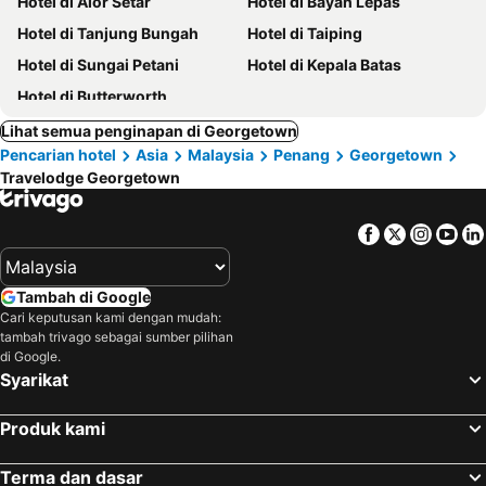
Hotel di Alor Setar
Hotel di Bayan Lepas
Hotel di Tanjung Bungah
Hotel di Taiping
Hotel di Sungai Petani
Hotel di Kepala Batas
Hotel di Butterworth
Lihat semua penginapan di Georgetown
Pencarian hotel
Asia
Malaysia
Penang
Georgetown
Travelodge Georgetown
Facebook
Twitter
Insta
Yo
Tambah di Google
Cari keputusan kami dengan mudah:
tambah trivago sebagai sumber pilihan
di Google.
Syarikat
Produk kami
Terma dan dasar