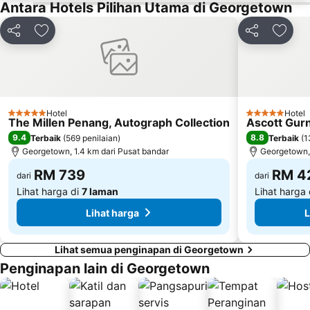
Antara Hotels Pilihan Utama di Georgetown
Kongsi
Tambah ke favorit
Kongsi
Tamba
Hotel
Hotel
5 Bintang
5 Bintang
The Millen Penang, Autograph Collection
Ascott Gur
9.4
8.8
Terbaik
(
569 penilaian
)
Terbaik
(
1
Georgetown, 1.4 km dari Pusat bandar
Georgetown, 
RM 739
RM 4
dari
dari
Lihat harga di
7 laman
Lihat harga
Lihat harga
L
Lihat semua penginapan di Georgetown
Penginapan lain di Georgetown