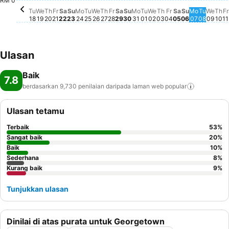
RM 0
Tu
We
Th
Fr
Sa
Su
Mo
Tu
We
Th
Fr
Sa
Su
Mo
Tu
We
Th
Fr
Sa
Su
Mo
Tu
We
Th
Fr
18
19
20
21
22
23
24
25
26
27
28
29
30
31
01
02
03
04
05
06
07
08
09
10
11
Ulasan
Baik
7.8
berdasarkan 9,730 penilaian daripada laman web
popular
Ulasan tetamu
Terbaik
53
%
Sangat baik
20
%
Baik
10
%
Sederhana
8
%
Kurang baik
9
%
Tunjukkan ulasan
Dinilai di atas purata untuk Georgetown