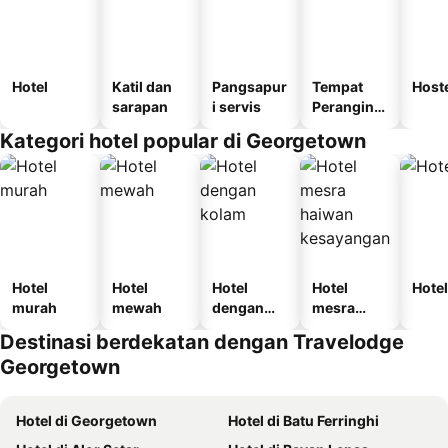
Hotel
Katil dan
Pangsapur
Tempat
Host
sarapan
i servis
Perangina
n
Kategori hotel popular di Georgetown
Hotel
Hotel
Hotel
Hotel
Hotel
murah
mewah
dengan
mesra
kolam
haiwan
Destinasi berdekatan dengan Travelodge
kesayanga
Georgetown
n
Hotel di Georgetown
Hotel di Batu Ferringhi