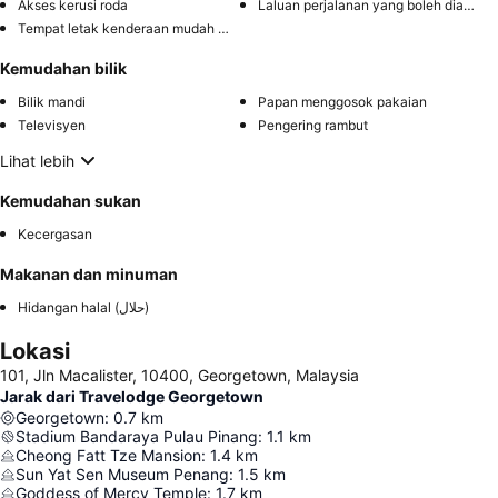
Akses kerusi roda
Laluan perjalanan yang boleh diakses
Tempat letak kenderaan mudah diakses
Kemudahan bilik
Bilik mandi
Papan menggosok pakaian
Televisyen
Pengering rambut
Lihat lebih
Kemudahan sukan
Kecergasan
Makanan dan minuman
Hidangan halal (حلال)
Lokasi
101, Jln Macalister, 10400, Georgetown, Malaysia
Jarak dari Travelodge Georgetown
Georgetown
:
0.7
km
Stadium Bandaraya Pulau Pinang
:
1.1
km
Cheong Fatt Tze Mansion
:
1.4
km
Sun Yat Sen Museum Penang
:
1.5
km
Goddess of Mercy Temple
:
1.7
km