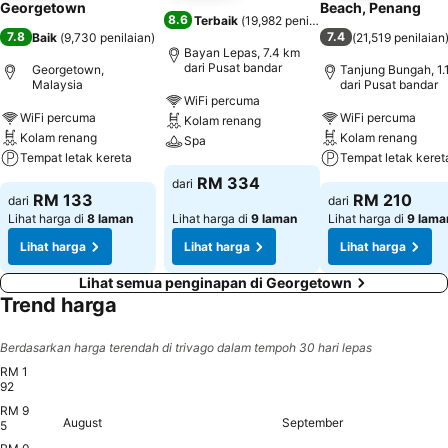
Georgetown
Beach, Penang
8.6
Terbaik
(
19,982 penilaian
)
7.8
7.4
Baik
(
9,730 penilaian
)
(
21,519 penilaian
Bayan Lepas, 7.4 km
dari Pusat bandar
Georgetown,
Tanjung Bungah, 1.
Malaysia
dari Pusat bandar
WiFi percuma
WiFi percuma
WiFi percuma
Kolam renang
Kolam renang
Kolam renang
Spa
Tempat letak kereta
Tempat letak keret
RM 334
dari
RM 133
RM 210
dari
dari
Lihat harga di
8 laman
Lihat harga di
9 laman
Lihat harga di
9 lama
Lihat harga
Lihat harga
Lihat harga
Lihat semua penginapan di Georgetown
Trend harga
Berdasarkan harga terendah di trivago dalam tempoh 30 hari lepas
RM 1
92
RM 9
Thursday, August 20
RM 192
Monday, August 24
RM 189
Monday, August 31
RM 189
August
September
Wednesday, August 19
RM 188
Friday, August 21
RM 187
Saturday, August 22
RM 187
Sunday, August 23
RM 187
Tuesday, August 25
RM 187
Wednesday, August 26
RM 187
Thursday, August 27
RM 187
Friday, August 28
RM 187
Saturday, August 29
RM 187
Sunday, August 30
RM 187
Tuesday, August 18
RM 184
Tuesday, September 
RM 183
Wednesday, Septem
RM 183
Thursday, Septe
RM 184
Friday, Septem
RM 184
Saturday, Se
RM 183
Sunday, Se
RM 183
Monday,
RM 184
Wedn
RM 1
Th
RM
Tuesda
RM 18
F
5