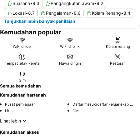
Suasana
•
9.3
Pengangkutan awam
•
9.2
Lokasi
•
8.7
Pengalaman
•
8.6
Kolam Renang
•
8.4
Tunjukkan lebih banyak penilaian
Kemudahan popular
WiFi di lobi
WiFi di bilik
Kolam renang
Tempat letak kereta
Hawa dingin
Restoran
Gim
Semua kemudahan
Kemudahan hartanah
Pusat perniagaan
Daftar masuk/daftar keluar ekspres
Lif
Gim
Lihat lebih
Kemudahan akses