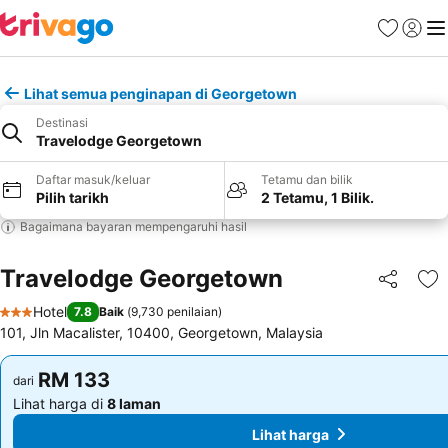
Kegemara
Daftar
Me
Lihat semua penginapan di Georgetown
Destinasi
Travelodge Georgetown
Daftar masuk/keluar
Tetamu dan bilik
Pilih tarikh
2 Tetamu, 1 Bilik.
Bagaimana bayaran mempengaruhi hasil
Travelodge Georgetown
Kongsi
Ta
Hotel
7.8
Baik
(
9,730 penilaian
)
3 Bintang
101, Jln Macalister, 10400, Georgetown, Malaysia
RM 133
RM 133
dari
dari
Lihat harga di
8 laman
Lihat harga di
8 laman
Lihat harga
Lihat harga