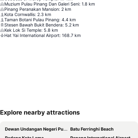
Muzium Pulau Pinang Dan Galeri Seni
:
1.8
km
Pinang Peranakan Mansion
:
2
km
Kota Cornwallis
:
2.3
km
Taman Botani Pulau Pinang
:
4.4
km
Stesen Bawah Bukit Bendera
:
5.2
km
Kek Lok Si Temple
:
5.8
km
Hat Yai International Airport
:
168.7
km
Explore nearby attractions
Kembangkan peta
Dewan Undangan Negeri Pulau Pinang
Batu Ferringhi Beach
Padang Kota Lama
Penang International Airport