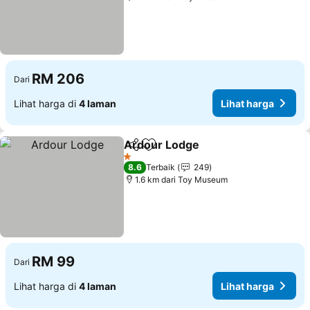
RM 206
Dari
Lihat harga di
4 laman
Lihat harga
Ardour Lodge
Kongsi
Tambah ke favorit
1 Bintang
8.6
Terbaik
249
1.6 km dari Toy Museum
RM 99
Dari
Lihat harga di
4 laman
Lihat harga