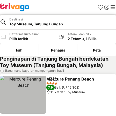
Kegemara
Daftar
Me
Destinasi
Toy Museum, Tanjung Bungah
Daftar masuk/keluar
Tetamu dan bilik
Pilih tarikh
2 Tetamu, 1 Bilik.
Isih
Penapis
Peta
Penginapan di Tanjung Bungah berdekatan
Toy Museum (Tanjung Bungah, Malaysia)
Bagaimana bayaran mempengaruhi hasil
Mercure Penang Beach
Kongsi
Tambah ke favorit
4 Bintang
7.9
Baik
12,302
1.1 km dari Toy Museum