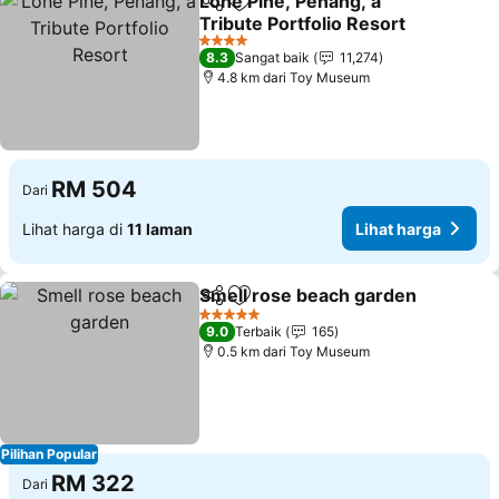
Lone Pine, Penang, a
Kongsi
Tambah ke favorit
Tribute Portfolio Resort
4 Bintang
8.3
Sangat baik
11,274
4.8 km dari Toy Museum
RM 504
Dari
Lihat harga di
11 laman
Lihat harga
Smell rose beach garden
Kongsi
Tambah ke favorit
5 Bintang
9.0
Terbaik
165
0.5 km dari Toy Museum
Pilihan Popular
RM 322
Dari