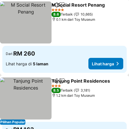
M Social Resort Penang
Kongsi
Tambah ke favorit
4 Bintang
8.6
Terbaik
10,665
0.1 km dari Toy Museum
RM 260
Dari
Lihat harga di
5 laman
Lihat harga
Tanjung Point Residences
Kongsi
Tambah ke favorit
3 Bintang
8.5
Terbaik
3,181
1.2 km dari Toy Museum
Pilihan Popular