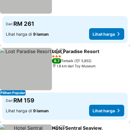
RM 261
Dari
Lihat harga di
9 laman
Lihat harga
Lost Paradise Resort
Kongsi
Tambah ke favorit
3 Bintang
8.7
Terbaik
5,852
1.8 km dari Toy Museum
Pilihan Popular
RM 159
Dari
Lihat harga di
9 laman
Lihat harga
Hotel Sentral Seaview,