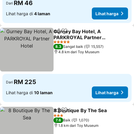
RM 46
Dari
Lihat harga di
4 laman
Lihat harga
Gurney Bay Hotel, A
Kongsi
Tambah ke favorit
PARKROYAL Partner
Hotel
5 Bintang
8.3
Sangat baik
15,557
4.8 km dari Toy Museum
RM 225
Dari
Lihat harga di
10 laman
Lihat harga
8 Boutique By The Sea
Kongsi
Tambah ke favorit
3 Bintang
7.6
Baik
1,070
1.8 km dari Toy Museum