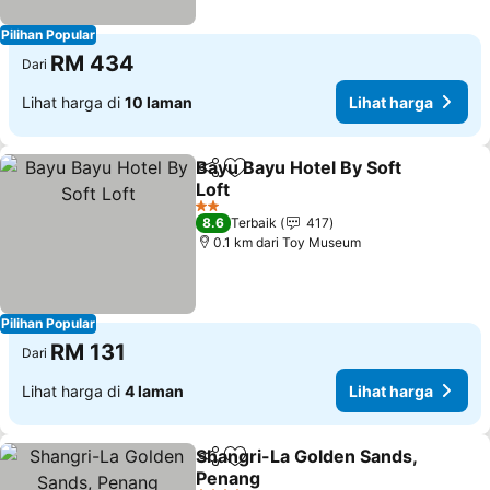
Pilihan Popular
RM 434
Dari
Lihat harga di
10 laman
Lihat harga
Bayu Bayu Hotel By Soft
Kongsi
Tambah ke favorit
Loft
2 Bintang
8.6
Terbaik
417
0.1 km dari Toy Museum
Pilihan Popular
RM 131
Dari
Lihat harga di
4 laman
Lihat harga
Shangri-La Golden Sands,
Kongsi
Tambah ke favorit
Penang