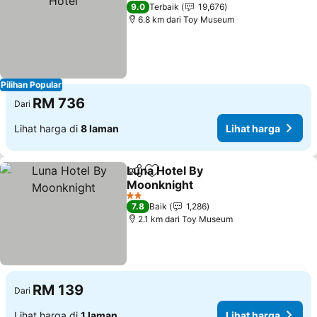
5 Bintang
9.0
Terbaik
19,676
6.8 km dari Toy Museum
Pilihan Popular
RM 736
Dari
Lihat harga di
8 laman
Lihat harga
Luna Hotel By
Kongsi
Tambah ke favorit
Moonknight
2 Bintang
7.8
Baik
1,286
2.1 km dari Toy Museum
RM 139
Dari
Lihat harga di
1 laman
Lihat harga