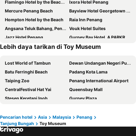
Flamingo Hotel by the Beach, Penang
Ixora Hotel Penang
Mercure Penang Beach
Bayview Hotel Georgetown Penang
Hompton Hotel by the Beach
Raia Inn Penang
Angsana Teluk Bahang, Penang
Vouk Hotel Suites
Jazz Hotel Penang
Gurney Bay Hotel, A PARKROYAL Partner Hotel
Lebih daya tarikan di Toy Museum
JMA FERRINGHI BEACH HOTEL
The Light Hotel Penang
Hotel Sentral Seaview, Penang
Bahang Bay Hotel
Lost World of Tambun
Dewan Undangan Negeri Pulau Pinang
Royale Chulan Penang
M Social Resort Penang
Batu Ferringhi Beach
Padang Kota Lama
Grand Orient Perai
Cititel Penang
Taiping Zoo
Penang International Airport
Berjaya Penang Hotel
Cititel Express Penang
CentralFestival Hat Yai
Queensbay Mall
Tune Hotel Georgetown Penang
St. Giles Wembley Penang
Stesen Keretapi Ipoh
Gurney Plaza
DeView Hotel Penang
Loop On Leith George Town Penang Hotel
Hat Yai Train Station
KOMTAR-Tower
Neo+ Penang
WOW Hotel Penang
Pangkor
Gurney Drive Alley
Eastin Hotel Penang
Hotel Sentral Georgetown @ City Centre
Pencarian hotel
Asia
Malaysia
Penang
Tanjung Bungah
Toy Museum
Underwater World Langkawi
Archaeological Heritage of the Lenggong Valley
Sunway Hotel Georgetown Penang
Travelodge Georgetown
International Airport Langkawi
Gim Yong Market
Pearl View Hotel
Crowne Plaza Penang Straits City by IHG