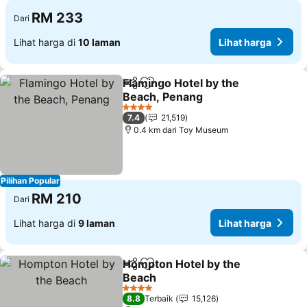
RM 233
Dari
Lihat harga di
10 laman
Lihat harga
Flamingo Hotel by the
Kongsi
Tambah ke favorit
Beach, Penang
4 Bintang
7.4
21,519
0.4 km dari Toy Museum
Pilihan Popular
RM 210
Dari
Lihat harga di
9 laman
Lihat harga
Hompton Hotel by the
Kongsi
Tambah ke favorit
Beach
4 Bintang
8.8
Terbaik
15,126