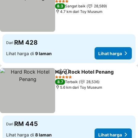
4 Bintang
8.3
Sangat baik
28,589
4.7 km dari Toy Museum
RM 428
Dari
Lihat harga di
9 laman
Lihat harga
Hard Rock Hotel Penang
Kongsi
Tambah ke favorit
5 Bintang
8.7
Terbaik
28,536
5.6 km dari Toy Museum
RM 445
Dari
Lihat harga di
8 laman
Lihat harga