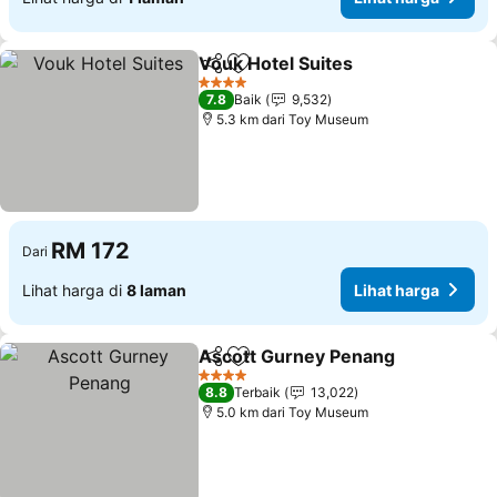
Vouk Hotel Suites
Kongsi
Tambah ke favorit
4 Bintang
7.8
Baik
9,532
5.3 km dari Toy Museum
RM 172
Dari
Lihat harga di
8 laman
Lihat harga
Ascott Gurney Penang
Kongsi
Tambah ke favorit
4 Bintang
8.8
Terbaik
13,022
5.0 km dari Toy Museum