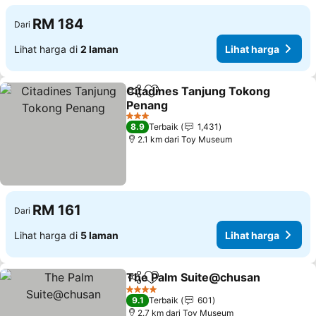
RM 184
Dari
Lihat harga di
2 laman
Lihat harga
Citadines Tanjung Tokong
Kongsi
Tambah ke favorit
Penang
3 Bintang
8.9
Terbaik
1,431
2.1 km dari Toy Museum
RM 161
Dari
Lihat harga di
5 laman
Lihat harga
The Palm Suite@chusan
Kongsi
Tambah ke favorit
4 Bintang
9.1
Terbaik
601
2.7 km dari Toy Museum