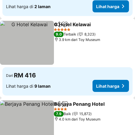
Lihat harga di
2 laman
Lihat harga
G Hotel Kelawai
Kongsi
Tambah ke favorit
5 Bintang
9.0
Terbaik
8,323
3.9 km dari Toy Museum
RM 416
Dari
Lihat harga di
9 laman
Lihat harga
Berjaya Penang Hotel
Kongsi
Tambah ke favorit
4 Bintang
7.9
Baik
15,872
4.0 km dari Toy Museum