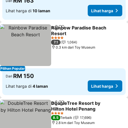
RM 163
Dari
Lihat harga di
10 laman
Lihat harga
Rainbow Paradise Beach
Kongsi
Tambah ke favorit
Resort
4 Bintang
7.1
1,064
0.3 km dari Toy Museum
Pilihan Popular
RM 150
Dari
Lihat harga di
4 laman
Lihat harga
DoubleTree Resort by
Kongsi
Tambah ke favorit
Hilton Hotel Penang
4 Bintang
8.5
Terbaik
17,696
2.8 km dari Toy Museum