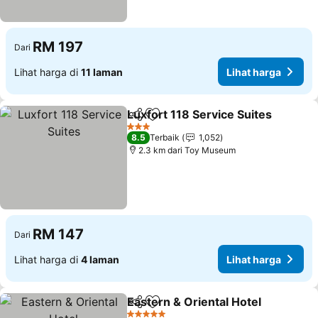
RM 197
Dari
Lihat harga di
11 laman
Lihat harga
Luxfort 118 Service Suites
Kongsi
Tambah ke favorit
3 Bintang
8.5
Terbaik
1,052
2.3 km dari Toy Museum
RM 147
Dari
Lihat harga di
4 laman
Lihat harga
Eastern & Oriental Hotel
Kongsi
Tambah ke favorit