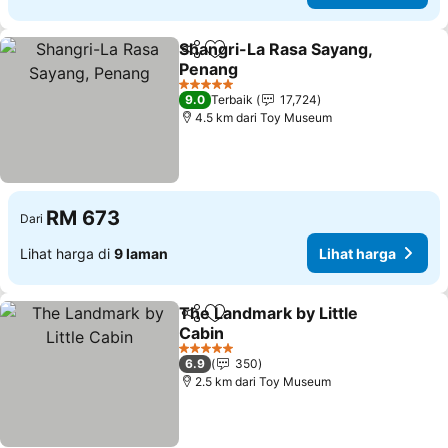
Shangri-La Rasa Sayang,
Kongsi
Tambah ke favorit
Penang
5 Bintang
9.0
Terbaik
17,724
4.5 km dari Toy Museum
RM 673
Dari
Lihat harga di
9 laman
Lihat harga
The Landmark by Little
Kongsi
Tambah ke favorit
Cabin
5 Bintang
6.9
350
2.5 km dari Toy Museum