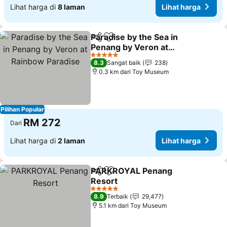
Lihat harga di
8 laman
Lihat harga
Paradise by the Sea in
Kongsi
Tambah ke favorit
Penang by Veron at
Rainbow Paradise
5 Bintang
8.3
Sangat baik
238
0.3 km dari Toy Museum
Pilihan Popular
RM 272
Dari
Lihat harga di
2 laman
Lihat harga
PARKROYAL Penang
Kongsi
Tambah ke favorit
Resort
5 Bintang
8.9
Terbaik
29,477
5.1 km dari Toy Museum