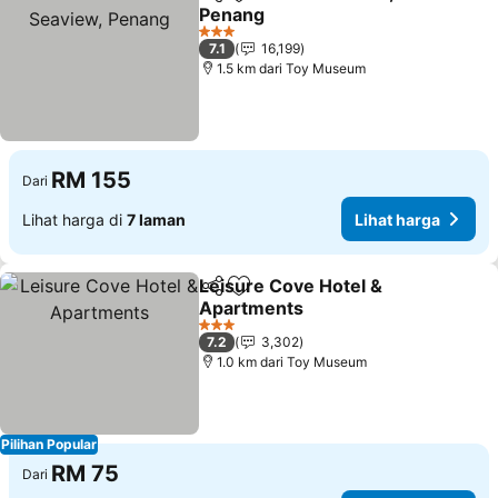
Kongsi
Tambah ke favorit
Penang
3 Bintang
7.1
16,199
1.5 km dari Toy Museum
RM 155
Dari
Lihat harga di
7 laman
Lihat harga
Leisure Cove Hotel &
Kongsi
Tambah ke favorit
Apartments
3 Bintang
7.2
3,302
1.0 km dari Toy Museum
Pilihan Popular
RM 75
Dari