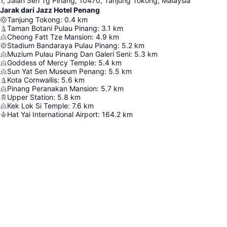
1, Jalan Seri Tg Pinang, 10470, Tanjung Tokong, Malaysia
Jarak dari Jazz Hotel Penang
Tanjung Tokong
:
0.4
km
Taman Botani Pulau Pinang
:
3.1
km
Cheong Fatt Tze Mansion
:
4.9
km
Stadium Bandaraya Pulau Pinang
:
5.2
km
Muzium Pulau Pinang Dan Galeri Seni
:
5.3
km
Goddess of Mercy Temple
:
5.4
km
Sun Yat Sen Museum Penang
:
5.5
km
Kota Cornwallis
:
5.6
km
Pinang Peranakan Mansion
:
5.7
km
Upper Station
:
5.8
km
Kek Lok Si Temple
:
7.6
km
Hat Yai International Airport
:
164.2
km