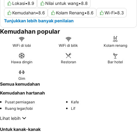
Lokasi
•
8.9
Nilai untuk wang
•
8.8
Kemudahan
•
8.6
Kolam Renang
•
8.6
Wi-Fi
•
8.3
Tunjukkan lebih banyak penilaian
Kemudahan popular
WiFi di lobi
WiFi di bilik
Kolam renang
Hawa dingin
Restoran
Bar hotel
Gim
Semua kemudahan
Kemudahan hartanah
Pusat perniagaan
Kafe
Ruang legar/lobi
Lif
Lihat lebih
Untuk kanak-kanak