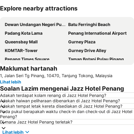
Explore nearby attractions
Kembangkan peta
Dewan Undangan Negeri Pulau Pinang
Batu Ferringhi Beach
Padang Kota Lama
Penang International Airport
Queensbay Mall
Gurney Plaza
KOMTAR-Tower
Gurney Drive Alley
Penang Times Square
Taman Botani Pulau Pinang
Maklumat hartanah
Penang Hill
Bukit Bendera
1, Jalan Seri Tg Pinang, 10470, Tanjung Tokong, Malaysia
Straits Quay Marina Mall
Town Hall
Lihat lebih
Kek Lok Si
Masjid Kapitan Keling
Soalan Lazim mengenai Jazz Hotel Penang
Muzium dan Galeri Seni Negeri Pulau Pinang
Toy Museum
Adakah terdapat kolam renang di Jazz Hotel Penang?
Adakah haiwan peliharaan dibenarkan di Jazz Hotel Penang?
Pinang Peranakan Mansion
Perbaungan
Adakah tempat letak kereta disediakan di Jazz Hotel Penang?
Cheong Fatt Tze Mansion
Fort Cornwallis
Pada pukul berapakah waktu check-in dan check-out di Jazz Hotel
Penang?
ABN-Amro Bank Building
Penang Butterfly Farm
Di mana Jazz Hotel Penang terletak?
Wat Dhammikarama
Lihat lebih