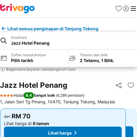
Kegemara
Daftar
Me
Lihat semua penginapan di Tanjung Tokong
Destinasi
Jazz Hotel Penang
Daftar masuk/keluar
Tetamu dan bilik
Pilih tarikh
2 Tetamu, 1 Bilik.
Bagaimana bayaran mempengaruhi hasil
Jazz Hotel Penang
Kongsi
Ta
Hotel
8.4
Sangat baik
(
6,286 penilaian
)
4 Bintang
1, Jalan Seri Tg Pinang, 10470, Tanjung Tokong, Malaysia
RM 70
RM 70
dari
dari
Lihat harga di
6 laman
Lihat harga di
6 laman
Lihat harga
Lihat harga