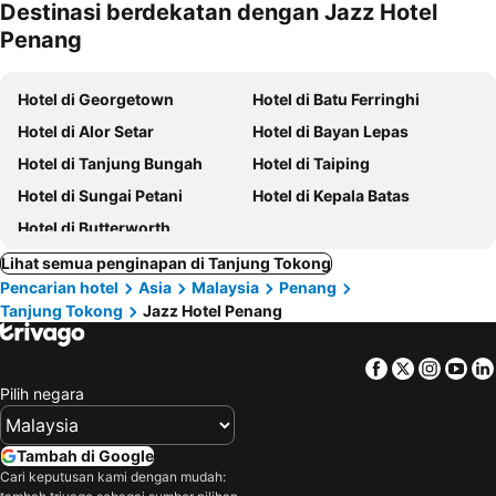
Destinasi berdekatan dengan Jazz Hotel
kesayanga
Penang
n
Hotel di Georgetown
Hotel di Batu Ferringhi
Hotel di Alor Setar
Hotel di Bayan Lepas
Hotel di Tanjung Bungah
Hotel di Taiping
Hotel di Sungai Petani
Hotel di Kepala Batas
Hotel di Butterworth
Lihat semua penginapan di Tanjung Tokong
Pencarian hotel
Asia
Malaysia
Penang
Tanjung Tokong
Jazz Hotel Penang
Facebook
Twitter
Insta
Yo
Pilih negara
Tambah di Google
Cari keputusan kami dengan mudah: