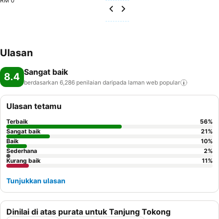
RM 0
Ulasan
Sangat baik
8.4
berdasarkan 6,286 penilaian daripada laman web
popular
Ulasan tetamu
Terbaik
56
%
Sangat baik
21
%
Baik
10
%
Sederhana
2
%
Kurang baik
11
%
Tunjukkan ulasan
Dinilai di atas purata untuk Tanjung Tokong