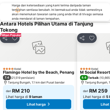
Harga dan ketersediaan yang kami terima daripada laman
tempahan sentiasa berubah. Ini bermaksud anda tidak semestinya
akan menemukan tawaran sama yang anda lihat di trivago semasa
anda mendarat di laman tempahan.
Antara Hotels Pilihan Utama di Tanjung
Tokong
Pilihan Popular
Kongsi
Tambah ke favorit
Kongsi
Tambah ke
Hotel
Hotel
4 Bintang
4 Bintang
Flamingo Hotel by the Beach, Penang
M Social Resor
7.4
8.6
(
21,519 penilaian
)
Terbaik
(
10,665
Tanjung Bungah, 1.1 km dari Pusat bandar
Tanjung Bungah, 1
RM 210
RM 259
dari
dari
Lihat harga di
9 laman
Lihat harga di
5 
Lihat harga
Lihat