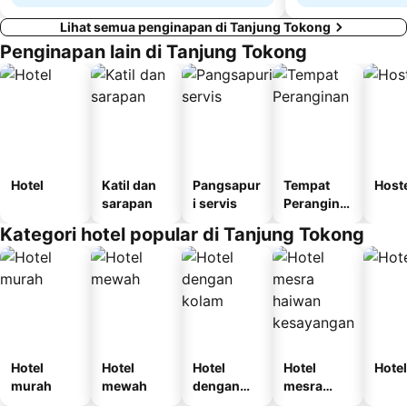
Lihat semua penginapan di Tanjung Tokong
Penginapan lain di Tanjung Tokong
Hotel
Katil dan
Pangsapur
Tempat
Host
sarapan
i servis
Perangina
n
Kategori hotel popular di Tanjung Tokong
Hotel
Hotel
Hotel
Hotel
Hotel
murah
mewah
dengan
mesra
kolam
haiwan