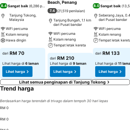
Beach, Penang
8.4
8.0
Sangat baik
(
6,286 penilaian
)
Sangat baik
(
13,5
7.4
(
21,519 penilaian
)
Tanjung Tokong,
Seberang Jaya, 0.
Malaysia
dari Pusat bandar
Tanjung Bungah, 1.1 km
dari Pusat bandar
WiFi percuma
WiFi percuma
WiFi percuma
Kolam renang
Kolam renang
Kolam renang
Hawa dingin
Tempat letak keret
Tempat letak kereta
Lihat harga
Lihat harga
RM 70
RM 133
dari
dari
Lihat harga
RM 210
dari
Lihat harga di
6 laman
Lihat harga di
9 laman
Lihat harga di
11 lam
Lihat harga
Lihat harga
Lihat harga
Lihat semua penginapan di Tanjung Tokong
Trend harga
Berdasarkan harga terendah di trivago dalam tempoh 30 hari lepas
RM 0
RM 0