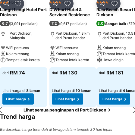
Hotel
Hotel
Hotel
3 Bintang
4 Bintang
4 Bintang
Kongsi
Tambah ke favorit
Kongsi
Tambah ke favorit
Kongsi
Tambah k
Langit Langi Hotel Port
D'Wharf Hotel &
Raia Beach Resort 
Dickson
Serviced Residence
Dickson
6.7
7.2
8.0
(
3,991 penilaian
)
(
9,617 penilaian
)
Sangat baik
(
579
Port Dickson,
Port Dickson, 1.8 km
Port Dickson, 10.5
Malaysia
dari Pusat bandar
dari Pusat bandar
WiFi percuma
WiFi percuma
Kolam renang
Kolam renang
Kolam renang
Tempat letak keret
Tempat letak kereta
Tempat letak kereta
Hawa dingin
RM 74
RM 130
RM 181
dari
dari
dari
Lihat harga di
8 laman
Lihat harga di
10 laman
Lihat harga di
4 lama
Lihat harga
Lihat harga
Lihat harga
Lihat semua penginapan di Port Dickson
Trend harga
Berdasarkan harga terendah di trivago dalam tempoh 30 hari lepas