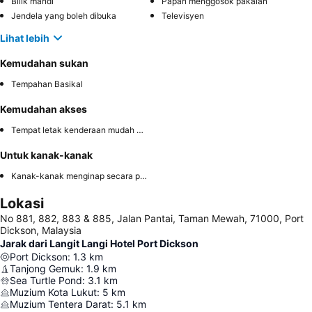
Bilik mandi
Papan menggosok pakaian
Jendela yang boleh dibuka
Televisyen
Lihat lebih
Kemudahan sukan
Tempahan Basikal
Kemudahan akses
Tempat letak kenderaan mudah diakses
Untuk kanak-kanak
Kanak-kanak menginap secara percuma
Lokasi
No 881, 882, 883 & 885, Jalan Pantai, Taman Mewah, 71000, Port
Dickson, Malaysia
Jarak dari Langit Langi Hotel Port Dickson
Port Dickson
:
1.3
km
Tanjong Gemuk
:
1.9
km
Sea Turtle Pond
:
3.1
km
Muzium Kota Lukut
:
5
km
Muzium Tentera Darat
:
5.1
km