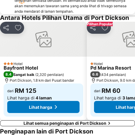
tempahan sentiasa berubah. Ini bermaksud anda tidak semestinya
akan menemukan tawaran sama yang anda lihat di trivago semasa
anda mendarat di laman tempahan.
Antara Hotels Pilihan Utama di Port Dickson
Pilihan Popular
Kongsi
Tambah ke favorit
Kongsi
Tambah ke fa
Hotel
Hotel
3 Bintang
1 Bintang
Bayfront Hotel
Pd Marina Resort
8.4
6.6
Sangat baik
(
2,320 penilaian
)
(
434 penilaian
)
Port Dickson, 1.8 km dari Pusat bandar
Port Dickson, 9.0 km d
RM 125
RM 60
dari
dari
Lihat harga di
4 laman
Lihat harga di
3 lam
Lihat harga
Lihat har
Lihat semua penginapan di Port Dickson
Penginapan lain di Port Dickson