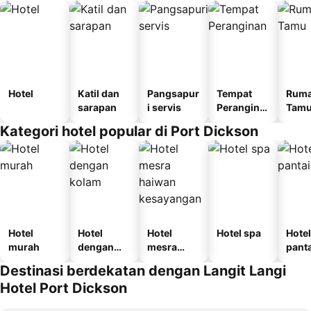
Hotel
Katil dan
Pangsapur
Tempat
Rum
sarapan
i servis
Perangina
Tam
n
Kategori hotel popular di Port Dickson
Hotel
Hotel
Hotel
Hotel spa
Hotel
murah
dengan
mesra
panta
kolam
haiwan
Destinasi berdekatan dengan Langit Langi
kesayanga
Hotel Port Dickson
n