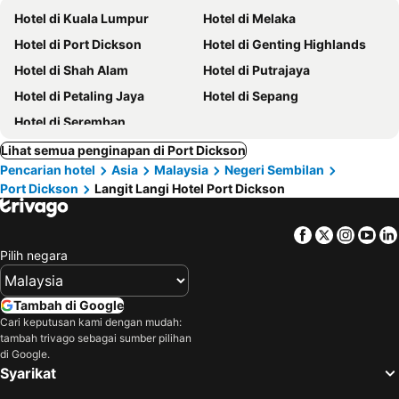
Hotel di Kuala Lumpur
Hotel di Melaka
Hotel di Port Dickson
Hotel di Genting Highlands
Hotel di Shah Alam
Hotel di Putrajaya
Hotel di Petaling Jaya
Hotel di Sepang
Hotel di Seremban
Lihat semua penginapan di Port Dickson
Pencarian hotel
Asia
Malaysia
Negeri Sembilan
Port Dickson
Langit Langi Hotel Port Dickson
Facebook
Twitter
Insta
Yo
Pilih negara
Tambah di Google
Cari keputusan kami dengan mudah:
tambah trivago sebagai sumber pilihan
di Google.
Syarikat