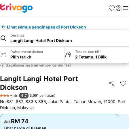
Kegemara
Daftar
Me
Lihat semua penginapan di Port Dickson
Destinasi
Langit Langi Hotel Port Dickson
Daftar masuk/keluar
Tetamu dan bilik
Pilih tarikh
2 Tetamu, 1 Bilik.
Bagaimana bayaran mempengaruhi hasil
Langit Langi Hotel Port
Dickson
Kongsi
Ta
Hotel
6.7
(
3,991 penilaian
)
3 Bintang
No 881, 882, 883 & 885, Jalan Pantai, Taman Mewah, 71000, Port
Dickson, Malaysia
RM 74
RM 74
dari
dari
Lihat harga di
8 laman
Lihat harga di
8 laman