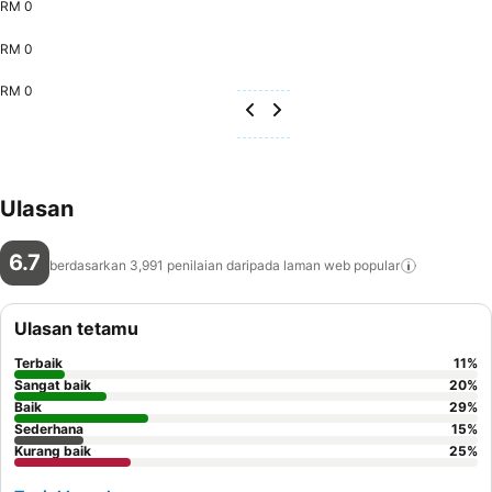
RM 0
RM 0
RM 0
Ulasan
6.7
berdasarkan 3,991 penilaian daripada laman web
popular
Ulasan tetamu
Terbaik
11
%
Sangat baik
20
%
Baik
29
%
Sederhana
15
%
Kurang baik
25
%