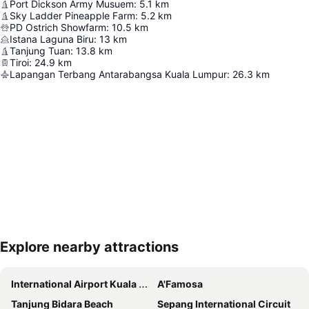
Port Dickson Army Musuem
:
5.1
km
Sky Ladder Pineapple Farm
:
5.2
km
PD Ostrich Showfarm
:
10.5
km
Istana Laguna Biru
:
13
km
Tanjung Tuan
:
13.8
km
Tiroi
:
24.9
km
Lapangan Terbang Antarabangsa Kuala Lumpur
:
26.3
km
Explore nearby attractions
Kembangkan peta
International Airport Kuala Lumpur
A'Famosa
Tanjung Bidara Beach
Sepang International Circuit