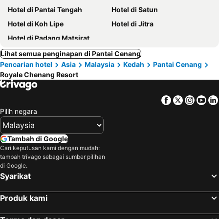
Hotel di Pantai Tengah
Hotel di Satun
Hotel di Koh Lipe
Hotel di Jitra
Hotel di Padang Matsirat
Lihat semua penginapan di Pantai Cenang
Pencarian hotel
Asia
Malaysia
Kedah
Pantai Cenang
Royale Chenang Resort
Facebook
Twitter
Insta
Yo
Pilih negara
Tambah di Google
Cari keputusan kami dengan mudah:
tambah trivago sebagai sumber pilihan
di Google.
Syarikat
Produk kami