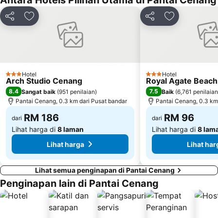
Antara Hotels Pilihan Utama di Pantai Cenang
Kongsi
Tambah ke favorit
Kongsi
Tambah ke fa
Hotel
Hotel
3 Bintang
3 Bintang
Arch Studio Cenang
Royal Agate Beach
8.4
7.5
Sangat baik
(
951 penilaian
)
Baik
(
6,761 penilaian
Pantai Cenang, 0.3 km dari Pusat bandar
Pantai Cenang, 0.3 km
RM 186
RM 96
dari
dari
Lihat harga di
8 laman
Lihat harga di
8 lam
Lihat harga
Lihat har
Lihat semua penginapan di Pantai Cenang
Penginapan lain di Pantai Cenang