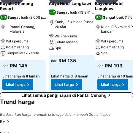
Kongsi
Tambah ke favorit
Kongsi
Tambah ke favorit
Kongsi
Tambah k
Royale Chenang
Adya Hotel Langkawi
Bayview Hotel
Resort
Langkawi
8.2
Sangat baik
(
13,341 penilaian
)
8.1
8.2
Sangat baik
(
2,008 penilaian
)
Sangat baik
(
17,6
Kuah, 1.5 km dari Pusat
bandar
Pantai Cenang,
Kuah, 0.5 km dari 
Malaysia
bandar
WiFi percuma
WiFi percuma
WiFi percuma
Kolam renang
Kolam renang
Kolam renang
Spa
Tempat letak kereta
Spa
RM 135
dari
RM 145
RM 193
dari
dari
Lihat harga di
8 laman
Lihat harga di
8 laman
Lihat harga di
10 lam
Lihat harga
Lihat harga
Lihat harga
Lihat semua penginapan di Pantai Cenang
Trend harga
Berdasarkan harga terendah di trivago dalam tempoh 30 hari lepas
RM 0