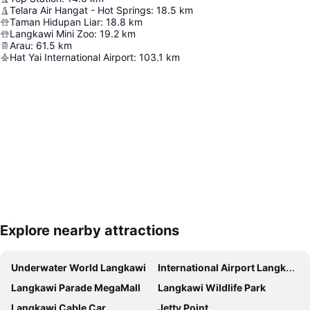
Telara Air Hangat - Hot Springs
:
18.5
km
Taman Hidupan Liar
:
18.8
km
Langkawi Mini Zoo
:
19.2
km
Arau
:
61.5
km
Hat Yai International Airport
:
103.1
km
Explore nearby attractions
Kembangkan peta
Underwater World Langkawi
International Airport Langkawi
Langkawi Parade MegaMall
Langkawi Wildlife Park
Langkawi Cable Car
Jetty Point