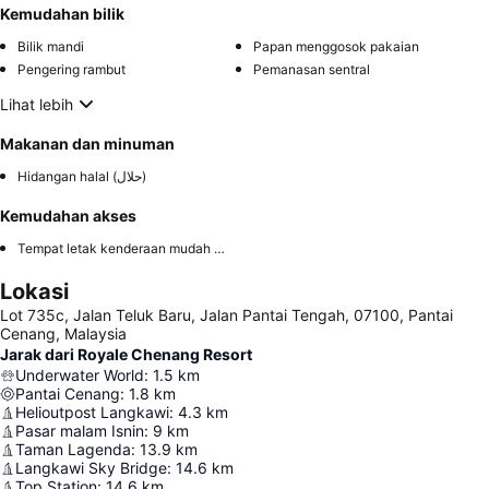
Kemudahan bilik
Bilik mandi
Papan menggosok pakaian
Pengering rambut
Pemanasan sentral
Lihat lebih
Makanan dan minuman
Hidangan halal (حلال)
Kemudahan akses
Tempat letak kenderaan mudah diakses
Lokasi
Lot 735c, Jalan Teluk Baru, Jalan Pantai Tengah, 07100, Pantai
Cenang, Malaysia
Jarak dari Royale Chenang Resort
Underwater World
:
1.5
km
Pantai Cenang
:
1.8
km
Helioutpost Langkawi
:
4.3
km
Pasar malam Isnin
:
9
km
Taman Lagenda
:
13.9
km
Langkawi Sky Bridge
:
14.6
km
Top Station
:
14.6
km