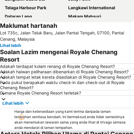
Telaga Harbour Park
Langkawi International
Dataran Lang
Makam Mahsuri
Maklumat hartanah
Mardi - Agrotechnology Park
Porto Malai
Lot 735c, Jalan Teluk Baru, Jalan Pantai Tengah, 07100, Pantai
Taman Lagenda Theme Park
Pulau Payar Marine Park
Cenang, Malaysia
Pulau Dayang Bunting
Oriental Village
Lihat lebih
Soalan Lazim mengenai Royale Chenang
Air Hangat Village
Pasir Hitam
Resort
Adakah terdapat kolam renang di Royale Chenang Resort?
Adakah haiwan peliharaan dibenarkan di Royale Chenang Resort?
Adakah tempat letak kereta disediakan di Royale Chenang Resort?
Pada pukul berapakah waktu check-in dan check-out di Royale
Chenang Resort?
Di mana Royale Chenang Resort terletak?
Lihat lebih
Harga dan ketersediaan yang kami terima daripada laman
tempahan sentiasa berubah. Ini bermaksud anda tidak semestinya
akan menemukan tawaran sama yang anda lihat di trivago semasa
anda mendarat di laman tempahan.