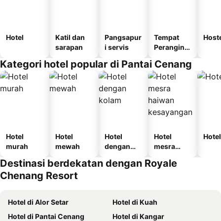
Hotel
Katil dan
Pangsapur
Tempat
Host
sarapan
i servis
Perangina
n
Kategori hotel popular di Pantai Cenang
Hotel
Hotel
Hotel
Hotel
Hotel
murah
mewah
dengan
mesra
kolam
haiwan
Destinasi berdekatan dengan Royale
kesayanga
Chenang Resort
n
Hotel di Alor Setar
Hotel di Kuah
Hotel di Pantai Cenang
Hotel di Kangar