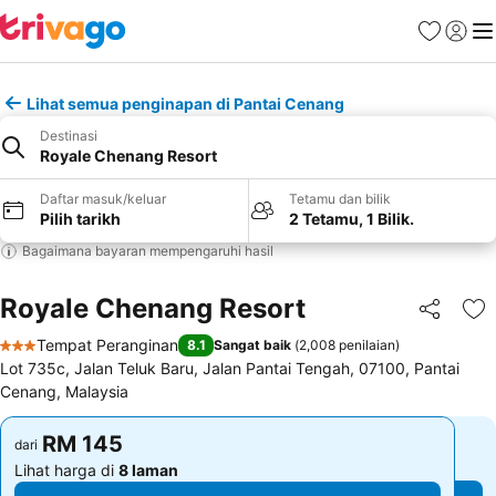
Kegemara
Daftar
Me
Lihat semua penginapan di Pantai Cenang
Destinasi
Royale Chenang Resort
Daftar masuk/keluar
Tetamu dan bilik
Pilih tarikh
2 Tetamu, 1 Bilik.
Bagaimana bayaran mempengaruhi hasil
Royale Chenang Resort
Kongsi
Ta
Tempat Peranginan
8.1
Sangat baik
(
2,008 penilaian
)
3 Bintang
Lot 735c, Jalan Teluk Baru, Jalan Pantai Tengah, 07100, Pantai
Cenang, Malaysia
RM 145
RM 145
dari
dari
Lihat harga di
8 laman
Lihat harga di
8 laman