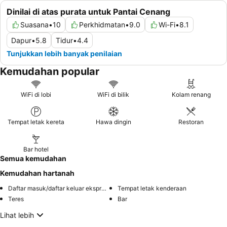
Dinilai di atas purata untuk Pantai Cenang
Suasana
•
10
Perkhidmatan
•
9.0
Wi-Fi
•
8.1
Dapur
•
5.8
Tidur
•
4.4
Tunjukkan lebih banyak penilaian
Kemudahan popular
WiFi di lobi
WiFi di bilik
Kolam renang
Tempat letak kereta
Hawa dingin
Restoran
Bar hotel
Semua kemudahan
Kemudahan hartanah
Daftar masuk/daftar keluar ekspres
Tempat letak kenderaan
Teres
Bar
Lihat lebih