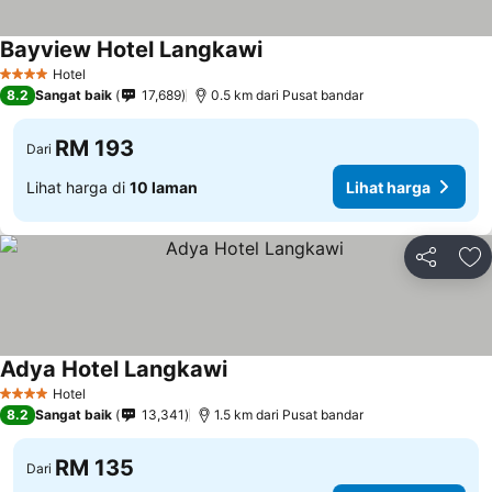
Bayview Hotel Langkawi
Hotel
4 Bintang
8.2
Sangat baik
17,689
0.5 km dari Pusat bandar
RM 193
Dari
Lihat harga di
10 laman
Lihat harga
Kongsi
Ta
Adya Hotel Langkawi
Hotel
4 Bintang
8.2
Sangat baik
13,341
1.5 km dari Pusat bandar
RM 135
Dari