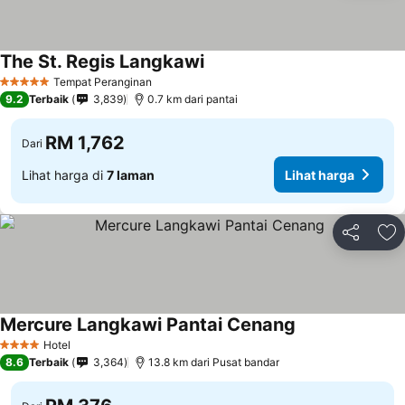
The St. Regis Langkawi
Tempat Peranginan
5 Bintang
9.2
Terbaik
3,839
0.7 km dari pantai
RM 1,762
Dari
Lihat harga di
7 laman
Lihat harga
Kongsi
Ta
Mercure Langkawi Pantai Cenang
Hotel
4 Bintang
8.6
Terbaik
3,364
13.8 km dari Pusat bandar