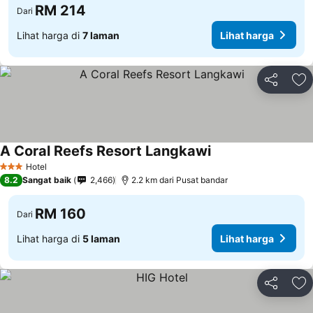
RM 214
Dari
Lihat harga di
7 laman
Lihat harga
Kongsi
Ta
A Coral Reefs Resort Langkawi
Hotel
3 Bintang
8.2
Sangat baik
2,466
2.2 km dari Pusat bandar
RM 160
Dari
Lihat harga di
5 laman
Lihat harga
Kongsi
Ta