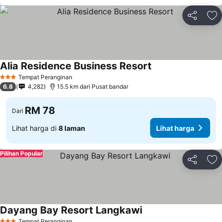
Kongsi
Ta
Alia Residence Business Resort
Tempat Peranginan
3 Bintang
6.8
4,282
15.5 km dari Pusat bandar
RM 78
Dari
Lihat harga di
8 laman
Lihat harga
Pilihan Popular
Kongsi
Ta
Dayang Bay Resort Langkawi
Tempat Peranginan