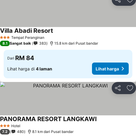
Kongsi
Ta
Villa Abadi Resort
Tempat Peranginan
3 Bintang
8.1
Sangat baik
383
15.8 km dari Pusat bandar
RM 84
Dari
Lihat harga di
4 laman
Lihat harga
Kongsi
Ta
PANORAMA RESORT LANGKAWI
Hotel
3 Bintang
7.2
480
8.1 km dari Pusat bandar