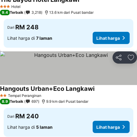
Hotel
3 Bintang
9.4
Terbaik
3,218
13.6 km dari Pusat bandar
RM 248
Dari
Lihat harga di
7 laman
Lihat harga
Kongsi
Ta
Hangouts Urban+Eco Langkawi
Tempat Peranginan
2 Bintang
8.9
Terbaik
697
9.9 km dari Pusat bandar
RM 240
Dari
Lihat harga di
5 laman
Lihat harga