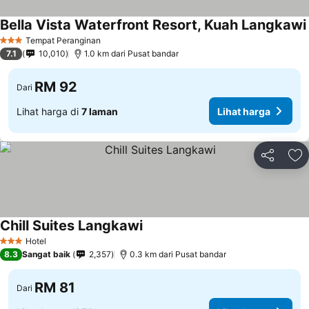
Bella Vista Waterfront Resort, Kuah Langkawi
Tempat Peranginan
3 Bintang
7.1
10,010
1.0 km dari Pusat bandar
RM 92
Dari
Lihat harga di
7 laman
Lihat harga
Kongsi
Ta
Chill Suites Langkawi
Hotel
3 Bintang
8.3
Sangat baik
2,357
0.3 km dari Pusat bandar
RM 81
Dari