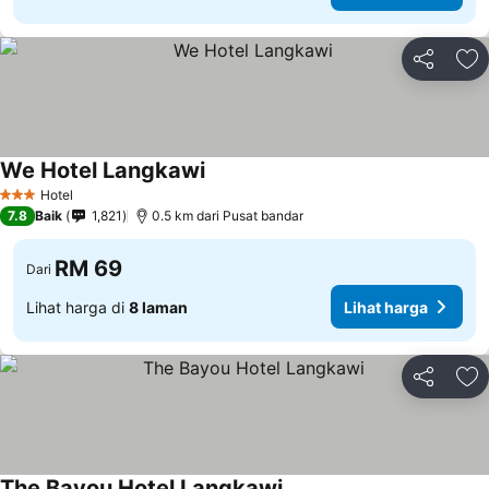
Kongsi
Ta
We Hotel Langkawi
Hotel
3 Bintang
7.8
Baik
1,821
0.5 km dari Pusat bandar
RM 69
Dari
Lihat harga di
8 laman
Lihat harga
Kongsi
Ta
The Bayou Hotel Langkawi