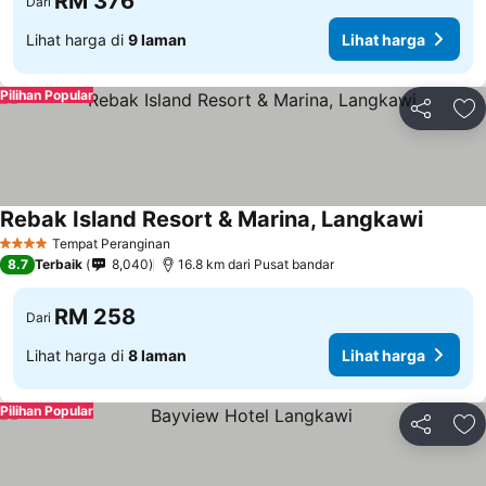
RM 376
Dari
Lihat harga di
9 laman
Lihat harga
Pilihan Popular
Kongsi
Ta
Rebak Island Resort & Marina, Langkawi
Tempat Peranginan
4 Bintang
8.7
Terbaik
8,040
16.8 km dari Pusat bandar
RM 258
Dari
Lihat harga di
8 laman
Lihat harga
Pilihan Popular
Kongsi
Ta