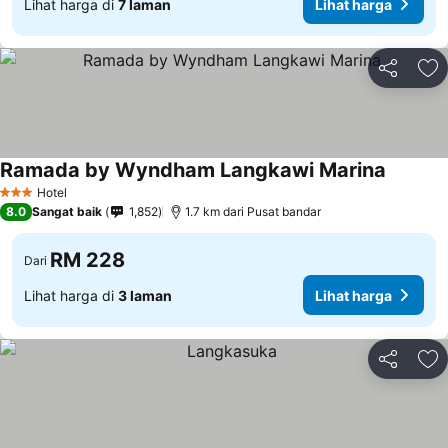
Lihat harga di
7 laman
Lihat harga
Kongsi
Ta
Ramada by Wyndham Langkawi Marina
Hotel
3 Bintang
8.0
Sangat baik
1,852
1.7 km dari Pusat bandar
RM 228
Dari
Lihat harga di
3 laman
Lihat harga
Kongsi
Ta