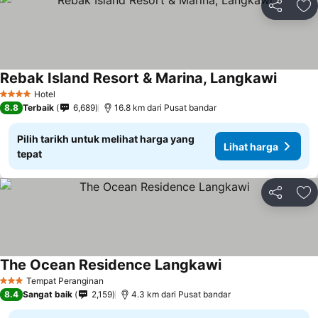
Kongsi
Ta
Rebak Island Resort & Marina, Langkawi
Hotel
4 Bintang
8.8
Terbaik
6,689
16.8 km dari Pusat bandar
Pilih tarikh untuk melihat harga yang
Lihat harga
tepat
Kongsi
Ta
The Ocean Residence Langkawi
Tempat Peranginan
3 Bintang
8.4
Sangat baik
2,159
4.3 km dari Pusat bandar