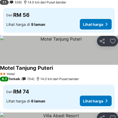
7.1
536
14.0 km dari Pusat bandar
RM 56
Dari
Lihat harga di
9 laman
Lihat harga
Kongsi
Ta
Motel Tanjung Puteri
Hotel
2 Bintang
8.7
Terbaik
704
14.0 km dari Pusat bandar
RM 74
Dari
Lihat harga di
6 laman
Lihat harga