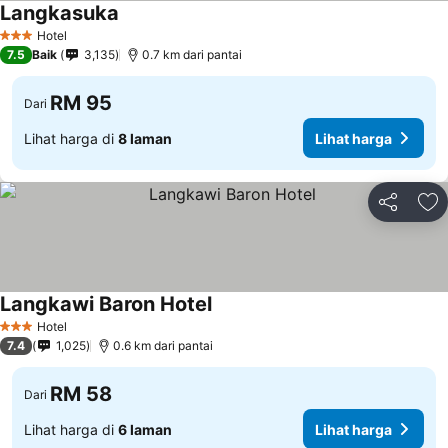
Langkasuka
Hotel
3 Bintang
7.5
Baik
3,135
0.7 km dari pantai
RM 95
Dari
Lihat harga di
8 laman
Lihat harga
Kongsi
Ta
Langkawi Baron Hotel
Hotel
3 Bintang
7.4
1,025
0.6 km dari pantai
RM 58
Dari
Lihat harga di
6 laman
Lihat harga