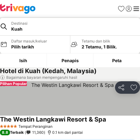
Kegemara
Daftar
Me
Destinasi
Kuah
Daftar masuk/keluar
Tetamu dan bilik
Pilih tarikh
2 Tetamu, 1 Bilik.
Isih
Penapis
Peta
Hotel di Kuah (Kedah, Malaysia)
Bagaimana bayaran mempengaruhi hasil
Pilihan Popular
Kongsi
Ta
The Westin Langkawi Resort & Spa
Tempat Peranginan
5 Bintang
8.8
Terbaik
11,360
0.1 km dari pantai