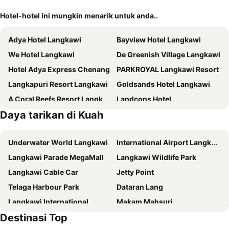
Hotel-hotel ini mungkin menarik untuk anda..
Adya Hotel Langkawi
Bayview Hotel Langkawi
We Hotel Langkawi
De Greenish Village Langkawi
Hotel Adya Express Chenang
PARKROYAL Langkawi Resort
Langkapuri Resort Langkawi
Goldsands Hotel Langkawi
A Coral Reefs Resort Langkawi
Landcons Hotel
Daya tarikan di Kuah
The Villa Langkawi
The Concept Hotel Langkawi
Nadias Hotel Cenang Langkawi
Mercure Langkawi Pantai Cenang
Underwater World Langkawi
International Airport Langkawi
Cenang Plaza Beach Hotel
Telaga Terrace Boutique Resort
Langkawi Parade MegaMall
Langkawi Wildlife Park
Langkasuka
HIG Hotel
Langkawi Cable Car
Jetty Point
Aloft by Marriott Langkawi Pantai Tengah
Arch Studio Cenang
Telaga Harbour Park
Dataran Lang
Myvilla Langkawi Hotel
Sera Sentosa Inn
Langkawi International
Makam Mahsuri
Royal Agate Beach Resort
Sandy Garden Resort Langkawi
Destinasi Top
Mardi - Agrotechnology Park
Taman Lagenda Theme Park
Chill Suites Langkawi
Hotel Grand Continental Langkawi