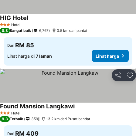
HIG Hotel
Hotel
3 Bintang
8.3
Sangat baik
6,767
0.5 km dari pantai
RM 85
Dari
Lihat harga di
7 laman
Lihat harga
Kongsi
Ta
Found Mansion Langkawi
Hotel
3 Bintang
9.3
Terbaik
359
13.2 km dari Pusat bandar
RM 409
Dari