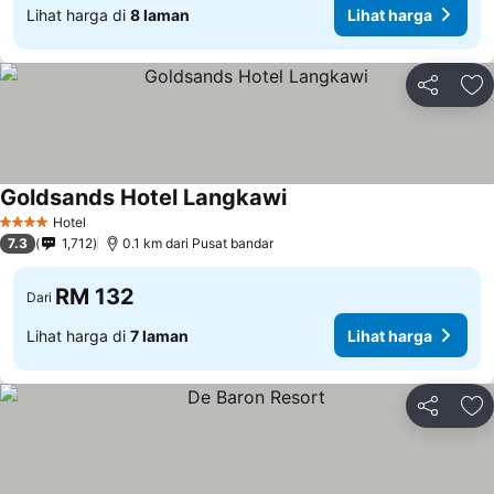
Lihat harga di
8 laman
Lihat harga
Kongsi
Ta
Goldsands Hotel Langkawi
Hotel
4 Bintang
7.3
1,712
0.1 km dari Pusat bandar
RM 132
Dari
Lihat harga di
7 laman
Lihat harga
Kongsi
Ta