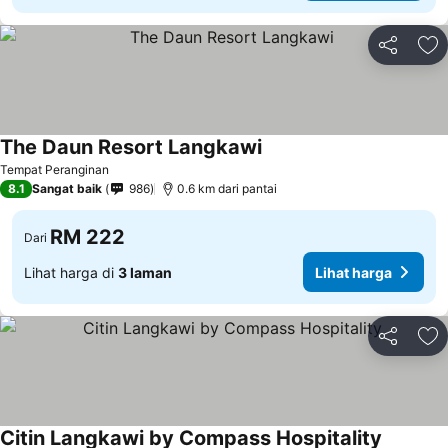
Kongsi
Ta
The Daun Resort Langkawi
Tempat Peranginan
8.1
Sangat baik
986
0.6 km dari pantai
RM 222
Dari
Lihat harga di
3 laman
Lihat harga
Kongsi
Ta
Citin Langkawi by Compass Hospitality