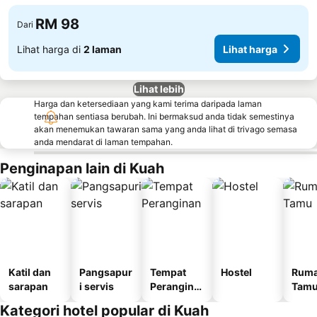
RM 98
Dari
Lihat harga di
2 laman
Lihat harga
Lihat lebih
Harga dan ketersediaan yang kami terima daripada laman
tempahan sentiasa berubah. Ini bermaksud anda tidak semestinya
akan menemukan tawaran sama yang anda lihat di trivago semasa
anda mendarat di laman tempahan.
Penginapan lain di Kuah
Katil dan
Pangsapur
Tempat
Hostel
Rum
sarapan
i servis
Perangina
Tam
n
Kategori hotel popular di Kuah