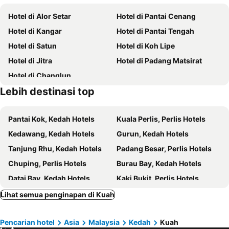
Porto Malai
Pulau Payar Marine Park
Langkawi Baron Hotel
Perdana Serviced Apartment & Resorts
Hotel di Alor Setar
Hotel di Pantai Cenang
Oriental Village
Air Hangat Village
PANORAMA RESORT LANGKAWI
The Bayou Hotel Langkawi
Hotel di Kangar
Hotel di Pantai Tengah
Pulau Dayang Bunting
Pasir Hitam
Hotel Malaysia
Motel Seri Mutiara
Hotel di Satun
Hotel di Koh Lipe
All In Hotel
Citin Langkawi by Compass Hospitality
Hotel di Jitra
Hotel di Padang Matsirat
The Ritz-Carlton, Langkawi
Chenang Inn
Hotel di Changlun
Wang Valley Resort
Villa Paddy
Lebih destinasi top
Paretto Seaview Hotel
Collection O Langkawi Near Pantai Cenang formerly Tokman Inn
Lot 33 Boutique Hotel
Mila Motel 2
Pantai Kok, Kedah Hotels
Kuala Perlis, Perlis Hotels
Bella Vista Express Langkawi
Sri Embun Resort Langkawi
Kedawang, Kedah Hotels
Gurun, Kedah Hotels
Casa Fina Fine Homes
Found Mansion Langkawi
Tanjung Rhu, Kedah Hotels
Padang Besar, Perlis Hotels
Langkawi Seaview Hotel
Amzar Motel
Chuping, Perlis Hotels
Burau Bay, Kedah Hotels
Nu Melati Hotel
Belukar Lodges
Datai Bay, Kedah Hotels
Kaki Bukit, Perlis Hotels
Hotel Asia
Baron Waterfront
Ulu Melaka, Kedah Hotels
Kuala Nerang, Kedah Hotels
Lihat semua penginapan di Kuah
Zeala Asmara Motel
Cattleya Inn
Simpang Ampat, Perlis Hotels
Bukit Kayu Hitam, Kedah Hotels
Best Seven Inn
Geopark Hotel Kuah Langkawi
Pencarian hotel
Asia
Malaysia
Kedah
Kuah
Kuala Kedah, Kedah Hotels
Air Hangat, Kedah Hotels
One Motel
Island Time Motel