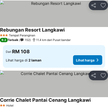
Kongsi
Ta
Rebungan Resort Langkawi
Tempat Peranginan
3 Bintang
9.2
Terbaik
152
11.4 km dari Pusat bandar
RM 108
Dari
Lihat harga di
2 laman
Lihat harga
Kongsi
Ta
Corrie Chalet Pantai Cenang Langkawi
Hotel
2 Bintang