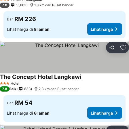
3 Bintang
7.0
11,863
1.8 km dari Pusat bandar
RM 226
Dari
Lihat harga di
8 laman
Lihat harga
Kongsi
Ta
The Concept Hotel Langkawi
Hotel
3 Bintang
7.8
Baik
833
2.3 km dari Pusat bandar
RM 54
Dari
Lihat harga di
8 laman
Lihat harga