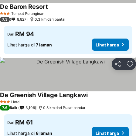
De Baron Resort
Tempat Peranginan
3 Bintang
7.3
8,827
0.3 km dari pantai
RM 94
Dari
Lihat harga di
7 laman
Lihat harga
Kongsi
Ta
De Greenish Village Langkawi
Hotel
3 Bintang
7.6
Baik
3,106
0.8 km dari Pusat bandar
RM 61
Dari
Lihat harga di
8 laman
Lihat harga