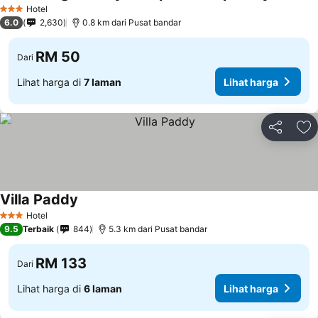
Hotel
3 Bintang
6.0
2,630
0.8 km dari Pusat bandar
RM 50
Dari
Lihat harga di
7 laman
Lihat harga
Kongsi
Ta
Villa Paddy
Hotel
3 Bintang
9.5
Terbaik
844
5.3 km dari Pusat bandar
RM 133
Dari
Lihat harga di
6 laman
Lihat harga