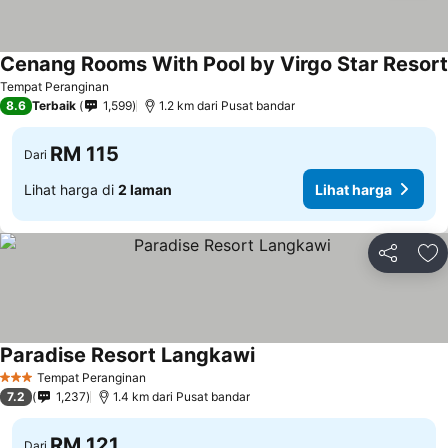
Cenang Rooms With Pool by Virgo Star Resort
Tempat Peranginan
8.6
Terbaik
1,599
1.2 km dari Pusat bandar
RM 115
Dari
Lihat harga di
2 laman
Lihat harga
Kongsi
Ta
Paradise Resort Langkawi
Tempat Peranginan
3 Bintang
7.2
1,237
1.4 km dari Pusat bandar
RM 121
Dari