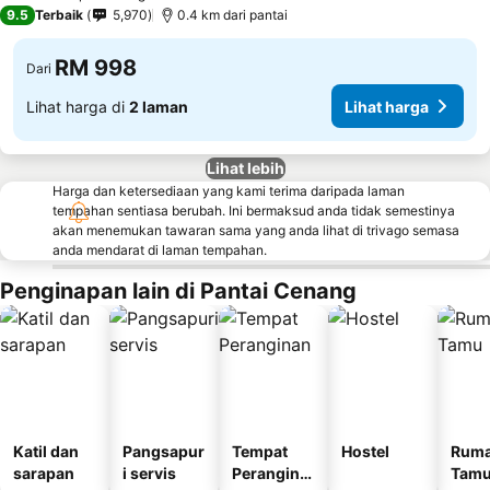
4 Bintang
9.5
Terbaik
5,970
0.4 km dari pantai
RM 998
Dari
Lihat harga di
2 laman
Lihat harga
Lihat lebih
Harga dan ketersediaan yang kami terima daripada laman
tempahan sentiasa berubah. Ini bermaksud anda tidak semestinya
akan menemukan tawaran sama yang anda lihat di trivago semasa
anda mendarat di laman tempahan.
Penginapan lain di Pantai Cenang
Katil dan
Pangsapur
Tempat
Hostel
Rum
sarapan
i servis
Perangina
Tam