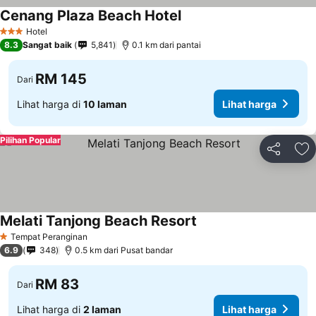
Cenang Plaza Beach Hotel
Hotel
3 Bintang
8.3
Sangat baik
5,841
0.1 km dari pantai
RM 145
Dari
Lihat harga di
10 laman
Lihat harga
Pilihan Popular
Kongsi
Ta
Melati Tanjong Beach Resort
Tempat Peranginan
1 Bintang
6.9
348
0.5 km dari Pusat bandar
RM 83
Dari
Lihat harga di
2 laman
Lihat harga