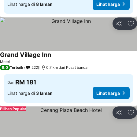
Lihat harga di
8 laman
Lihat harga
Kongsi
Ta
Grand Village Inn
Motel
9.0
Terbaik
222
0.7 km dari Pusat bandar
RM 181
Dari
Lihat harga di
3 laman
Lihat harga
Pilihan Popular
Kongsi
Ta