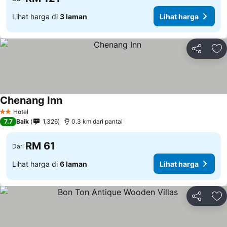
Lihat harga di
3 laman
Lihat harga
Kongsi
Ta
Chenang Inn
Hotel
2 Bintang
7.7
Baik
1,326
0.3 km dari pantai
RM 61
Dari
Lihat harga di
6 laman
Lihat harga
Kongsi
Ta