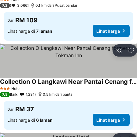
3 Bintang
7.2
3,066
0.1 km dari Pusat bandar
RM 109
Dari
Lihat harga di
7 laman
Lihat harga
Kongsi
Ta
Collection O Langkawi Near Pantai Cenang formerly Tokman Inn
Hotel
3 Bintang
7.8
Baik
1,231
0.5 km dari pantai
RM 37
Dari
Lihat harga di
6 laman
Lihat harga