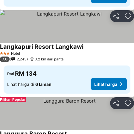
Kongsi
Ta
Langkapuri Resort Langkawi
Hotel
3 Bintang
7.0
2,243
0.2 km dari pantai
RM 134
Dari
Lihat harga di
6 laman
Lihat harga
Pilihan Popular
Kongsi
Ta
Langgura Baron Resort