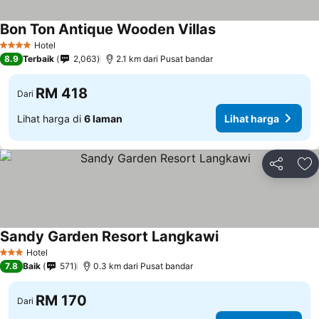
Bon Ton Antique Wooden Villas
Hotel
4 Bintang
8.9
Terbaik
2,063
2.1 km dari Pusat bandar
RM 418
Dari
Lihat harga di
6 laman
Lihat harga
Kongsi
Ta
Sandy Garden Resort Langkawi
Hotel
3 Bintang
7.8
Baik
571
0.3 km dari Pusat bandar
RM 170
Dari