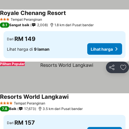
Royale Chenang Resort
Tempat Peranginan
3 Bintang
8.1
Sangat baik
2,008
1.8 km dari Pusat bandar
RM 149
Dari
Lihat harga di
9 laman
Lihat harga
Pilihan Popular
Kongsi
Ta
Resorts World Langkawi
Tempat Peranginan
4 Bintang
7.8
Baik
17,673
3.5 km dari Pusat bandar
RM 157
Dari