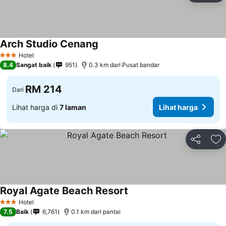
Arch Studio Cenang
Hotel
3 Bintang
8.4
Sangat baik
951
0.3 km dari Pusat bandar
RM 214
Dari
Lihat harga di
7 laman
Lihat harga
Kongsi
Ta
Royal Agate Beach Resort
Hotel
3 Bintang
7.5
Baik
6,761
0.1 km dari pantai