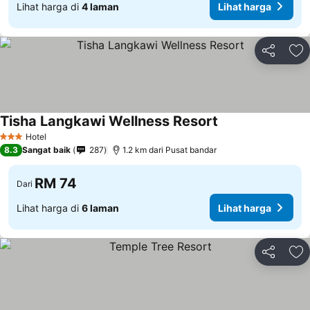
Lihat harga di
4 laman
Lihat harga
Kongsi
Ta
Tisha Langkawi Wellness Resort
Hotel
3 Bintang
8.3
Sangat baik
287
1.2 km dari Pusat bandar
RM 74
Dari
Lihat harga di
6 laman
Lihat harga
Kongsi
Ta