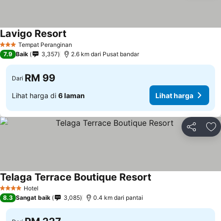
Lavigo Resort
Tempat Peranginan
3 Bintang
7.9
Baik
3,357
2.6 km dari Pusat bandar
RM 99
Dari
Lihat harga di
6 laman
Lihat harga
Kongsi
Ta
Telaga Terrace Boutique Resort
Hotel
4 Bintang
8.3
Sangat baik
3,085
0.4 km dari pantai