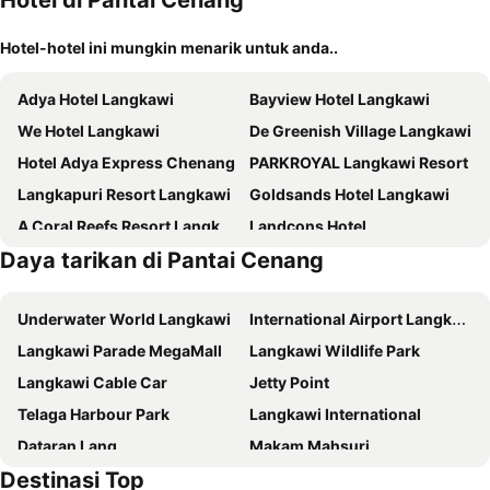
Hotel di Pantai Cenang
Hotel-hotel ini mungkin menarik untuk anda..
Adya Hotel Langkawi
Bayview Hotel Langkawi
We Hotel Langkawi
De Greenish Village Langkawi
Hotel Adya Express Chenang
PARKROYAL Langkawi Resort
Langkapuri Resort Langkawi
Goldsands Hotel Langkawi
A Coral Reefs Resort Langkawi
Landcons Hotel
Daya tarikan di Pantai Cenang
The Villa Langkawi
The Concept Hotel Langkawi
Nadias Hotel Cenang Langkawi
Mercure Langkawi Pantai Cenang
Underwater World Langkawi
International Airport Langkawi
Cenang Plaza Beach Hotel
Telaga Terrace Boutique Resort
Langkawi Parade MegaMall
Langkawi Wildlife Park
Langkasuka
HIG Hotel
Langkawi Cable Car
Jetty Point
Aloft by Marriott Langkawi Pantai Tengah
Arch Studio Cenang
Telaga Harbour Park
Langkawi International
Myvilla Langkawi Hotel
Royal Agate Beach Resort
Dataran Lang
Makam Mahsuri
Sandy Garden Resort Langkawi
Chill Suites Langkawi
Destinasi Top
Mardi - Agrotechnology Park
Porto Malai
Hotel Grand Continental Langkawi
Langkawi Baron Hotel