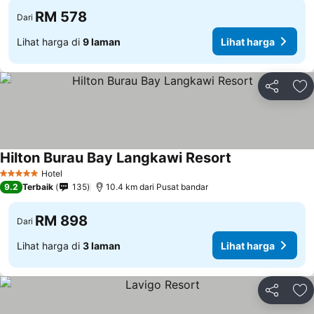
RM 578
Dari
Lihat harga di
9 laman
Lihat harga
Kongsi
Ta
Hilton Burau Bay Langkawi Resort
Hotel
5 Bintang
9.2
Terbaik
135
10.4 km dari Pusat bandar
RM 898
Dari
Lihat harga di
3 laman
Lihat harga
Kongsi
Ta