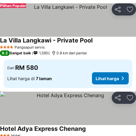
Pilihan Popular
Kongsi
Ta
La Villa Langkawi - Private Pool
Pangsapuri servis
4 Bintang
8.2
Sangat baik
1,590
0.8 km dari pantai
RM 580
Dari
Lihat harga di
7 laman
Lihat harga
Kongsi
Ta
Hotel Adya Express Chenang
Hotel