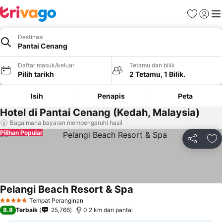
Kegemara
Daftar
Me
Destinasi
Pantai Cenang
Daftar masuk/keluar
Tetamu dan bilik
Pilih tarikh
2 Tetamu, 1 Bilik.
Isih
Penapis
Peta
Hotel di Pantai Cenang (Kedah, Malaysia)
Bagaimana bayaran mempengaruhi hasil
Pilihan Popular
Kongsi
Ta
Pelangi Beach Resort & Spa
Tempat Peranginan
5 Bintang
8.8
Terbaik
25,766
0.2 km dari pantai