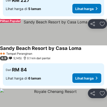
RM 227
Dari
Lihat harga di
5 laman
Lihat harga
Pilihan Popular
Kongsi
Ta
Sandy Beach Resort by Casa Loma
Tempat Peranginan
2 Bintang
6.9
5,145
0.1 km dari pantai
RM 84
Dari
Lihat harga di
6 laman
Lihat harga
Kongsi
Ta