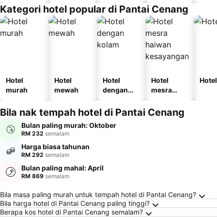
n
Kategori hotel popular di Pantai Cenang
Hotel
Hotel
Hotel
Hotel
Hotel
murah
mewah
dengan
mesra
kolam
haiwan
kesayanga
Bila nak tempah hotel di Pantai Cenang
n
Bulan paling murah: Oktober
RM 232
semalam
Harga biasa tahunan
RM 292
semalam
Bulan paling mahal: April
RM 869
semalam
Soalan Lazim tentang Pantai Cenang
Bila masa paling murah untuk tempah hotel di Pantai Cenang?
Bila harga hotel di Pantai Cenang paling tinggi?
Berapa kos hotel di Pantai Cenang semalam?