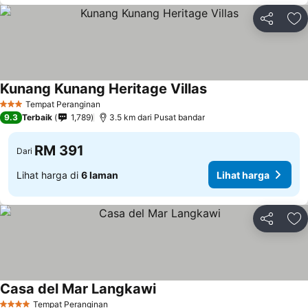
Kongsi
Ta
Kunang Kunang Heritage Villas
Tempat Peranginan
3 Bintang
9.3
Terbaik
1,789
3.5 km dari Pusat bandar
RM 391
Dari
Lihat harga di
6 laman
Lihat harga
Kongsi
Ta
Casa del Mar Langkawi
Tempat Peranginan