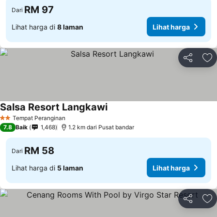
RM 97
Dari
Lihat harga di
8 laman
Lihat harga
Kongsi
Ta
Salsa Resort Langkawi
Tempat Peranginan
2 Bintang
7.8
Baik
1,468
1.2 km dari Pusat bandar
RM 58
Dari
Lihat harga di
5 laman
Lihat harga
Kongsi
Ta