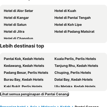
Taman Lagenda Theme Park
Pulau Payar Marine Park
Perdana Serviced Apartment & Resorts
PANORAMA RESORT LANGKAWI
Hotel di Alor Setar
Hotel di Kuah
Pulau Dayang Bunting
Oriental Village
The Bayou Hotel Langkawi
Hotel Malaysia
Hotel di Kangar
Hotel di Pantai Tengah
Air Hangat Village
Pasir Hitam
Motel Seri Mutiara
Citin Langkawi by Compass Hospitality
Hotel di Satun
Hotel di Koh Lipe
The Ritz-Carlton, Langkawi
Chenang Inn
Hotel di Jitra
Hotel di Padang Matsirat
Wang Valley Resort
Villa Paddy
Hotel di Changlun
Paretto Seaview Hotel
Collection O Langkawi Near Pantai Cenang formerly Tokman Inn
Lebih destinasi top
Lot 33 Boutique Hotel
Mila Motel 2
Bella Vista Express Langkawi
Sri Embun Resort Langkawi
Pantai Kok, Kedah Hotels
Kuala Perlis, Perlis Hotels
Casa Fina Fine Homes
Found Mansion Langkawi
Kedawang, Kedah Hotels
Tanjung Rhu, Kedah Hotels
Amzar Motel
Langkawi Seaview Hotel
Padang Besar, Perlis Hotels
Chuping, Perlis Hotels
Nu Melati Hotel
Belukar Lodges
Burau Bay, Kedah Hotels
Datai Bay, Kedah Hotels
Ramada by Wyndham Langkawi Marina
The Smith House
Kaki Bukit, Perlis Hotels
Ulu Melaka, Kedah Hotels
Langkawi Boutique Resort
Tanjung Malie Beach Motel
Kuala Nerang, Kedah Hotels
Simpang Ampat, Perlis Hotels
Lihat semua penginapan di Pantai Cenang
Shell Out Cenang Beach Resort
The Atlantic Langkawi
Bukit Kayu Hitam, Kedah Hotels
Kuala Kedah, Kedah Hotels
D'Lima Beach Inn
Oyo 91119 Hotel D’lima Inn Langkawi
Pencarian hotel
Asia
Malaysia
Kedah
Pantai Cenang