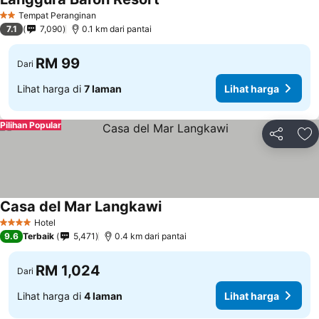
Tempat Peranginan
2 Bintang
7.1
7,090
0.1 km dari pantai
RM 99
Dari
Lihat harga di
7 laman
Lihat harga
Pilihan Popular
Kongsi
Ta
Casa del Mar Langkawi
Hotel
4 Bintang
9.6
Terbaik
5,471
0.4 km dari pantai
RM 1,024
Dari
Lihat harga di
4 laman
Lihat harga