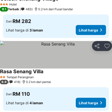
Hotel
3 Bintang
9.1
Terbaik
483
0.2 km dari Pusat bandar
RM 282
Dari
Lihat harga di
3 laman
Lihat harga
Kongsi
Ta
Rasa Senang Villa
Tempat Peranginan
2 Bintang
6.9
416
0.2 km dari pantai
RM 110
Dari
Lihat harga di
4 laman
Lihat harga