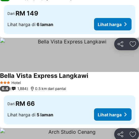
RM 149
Dari
Lihat harga di
6 laman
Lihat harga
Kongsi
Ta
Bella Vista Express Langkawi
Hotel
3 Bintang
6.4
1,884
0.5 km dari pantai
RM 66
Dari
Lihat harga di
5 laman
Lihat harga
Kongsi
Ta