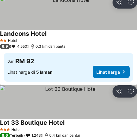
Kongsi
Ta
Landcons Hotel
Hotel
2 Bintang
6.9
4,550
0.3 km dari pantai
RM 92
Dari
Lihat harga di
5 laman
Lihat harga
Kongsi
Ta
Lot 33 Boutique Hotel
Hotel
3 Bintang
8.6
Terbaik
1,243
0.4 km dari pantai