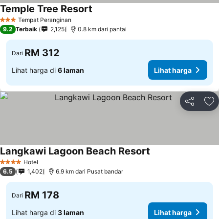
Temple Tree Resort
Tempat Peranginan
3 Bintang
9.2
Terbaik
2,125
0.8 km dari pantai
RM 312
Dari
Lihat harga di
6 laman
Lihat harga
Kongsi
Ta
Langkawi Lagoon Beach Resort
Hotel
4 Bintang
6.5
1,402
6.9 km dari Pusat bandar
RM 178
Dari
Lihat harga di
3 laman
Lihat harga