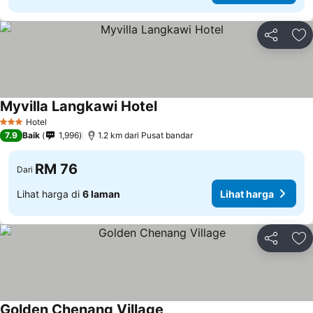
Kongsi
Ta
Myvilla Langkawi Hotel
Hotel
3 Bintang
7.9
Baik
1,996
1.2 km dari Pusat bandar
RM 76
Dari
Lihat harga di
6 laman
Lihat harga
Kongsi
Ta
Golden Chenang Village