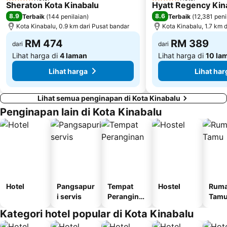
5 Bintang
5 Bintang
Sheraton Kota Kinabalu
Hyatt Regency Kin
8.9
8.6
Terbaik
(
144 penilaian
)
Terbaik
(
12,381 peni
Kota Kinabalu, 0.9 km dari Pusat bandar
Kota Kinabalu, 1.7 km 
RM 474
RM 389
dari
dari
Lihat harga di
4 laman
Lihat harga di
10 la
Lihat harga
Lihat har
Lihat semua penginapan di Kota Kinabalu
Penginapan lain di Kota Kinabalu
Hotel
Pangsapur
Tempat
Hostel
Rum
i servis
Perangina
Tam
n
Kategori hotel popular di Kota Kinabalu