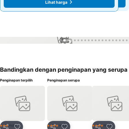
Lihat harga
Lihat harga
1 / 86
Bandingkan dengan penginapan yang serupa
Penginapan terpilih
Penginapan serupa
Hotel
Hotel
Hotel
3 Bintang
4 Bintang
4 Bintang