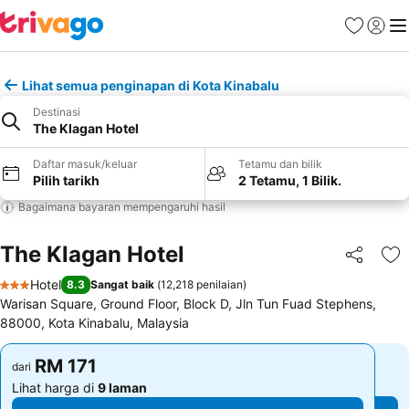
Kegemara
Daftar
Me
Lihat semua penginapan di Kota Kinabalu
Destinasi
The Klagan Hotel
Daftar masuk/keluar
Tetamu dan bilik
Pilih tarikh
2 Tetamu, 1 Bilik.
Bagaimana bayaran mempengaruhi hasil
The Klagan Hotel
Kongsi
Ta
Hotel
8.3
Sangat baik
(
12,218 penilaian
)
3 Bintang
Warisan Square, Ground Floor, Block D, Jln Tun Fuad Stephens,
88000, Kota Kinabalu, Malaysia
RM 171
RM 171
dari
dari
Lihat harga di
9 laman
Lihat harga di
9 laman