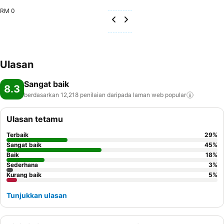
RM 0
Ulasan
Sangat baik
8.3
berdasarkan 12,218 penilaian daripada laman web
popular
Ulasan tetamu
Terbaik
29
%
Sangat baik
45
%
Baik
18
%
Sederhana
3
%
Kurang baik
5
%
Tunjukkan ulasan