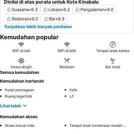
Dinilai di atas purata untuk Kota Kinabalu
Suasana
•
9.3
Lokasi
•
9.2
Pengalaman
•
9.0
Restoran
•
9.0
Bar
•
8.9
Tunjukkan lebih banyak penilaian
Kemudahan popular
WiFi di lobi
WiFi di bilik
Tempat letak kereta
Hawa dingin
Restoran
Bar hotel
Semua kemudahan
Kemudahan hartanah
Pusat perniagaan
Kafe
Ruang legar/lobi
Lif
Lihat lebih
Kemudahan akses
Akses kerusi roda
Tempat letak kenderaan mudah diakses