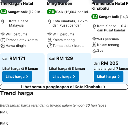
Kongsi
Tambah ke favorit
Kongsi
Tambah ke favorit
Kongsi
Tambah k
The Klagan Hotel
Ming Garden
Promenade Hotel 
Kinabalu
8.3
7.6
Sangat baik
(
12,218 penilaian
)
Baik
(
12,604 penilaian
)
8.1
Sangat baik
(
14,3
Kota Kinabalu,
Kota Kinabalu, 0.2 km
Malaysia
dari Pusat bandar
Kota Kinabalu, 0.4
dari Pusat bandar
WiFi percuma
WiFi percuma
WiFi percuma
Tempat letak kereta
Kolam renang
Kolam renang
Hawa dingin
Tempat letak kereta
Spa
Lihat harga
Lihat harga
RM 171
RM 129
dari
dari
Lihat harga
RM 205
dari
Lihat harga di
9 laman
Lihat harga di
8 laman
Lihat harga di
7 lama
Lihat harga
Lihat harga
Lihat harga
Lihat semua penginapan di Kota Kinabalu
Trend harga
Berdasarkan harga terendah di trivago dalam tempoh 30 hari lepas
RM 0
RM 0