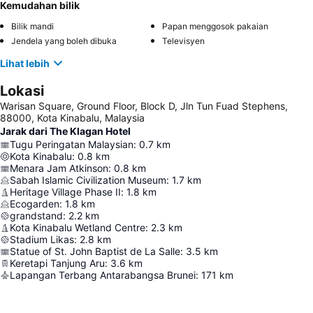
Kemudahan bilik
Bilik mandi
Papan menggosok pakaian
Jendela yang boleh dibuka
Televisyen
Lihat lebih
Lokasi
Warisan Square, Ground Floor, Block D, Jln Tun Fuad Stephens,
88000, Kota Kinabalu, Malaysia
Jarak dari The Klagan Hotel
Tugu Peringatan Malaysian
:
0.7
km
Kota Kinabalu
:
0.8
km
Menara Jam Atkinson
:
0.8
km
Sabah Islamic Civilization Museum
:
1.7
km
Heritage Village Phase II
:
1.8
km
Ecogarden
:
1.8
km
grandstand
:
2.2
km
Kota Kinabalu Wetland Centre
:
2.3
km
Stadium Likas
:
2.8
km
Statue of St. John Baptist de La Salle
:
3.5
km
Keretapi Tanjung Aru
:
3.6
km
Lapangan Terbang Antarabangsa Brunei
:
171
km