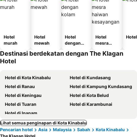
Hotel
Hotel
Hotel
Hotel
Hotel
murah
mewah
dengan
mesra
kolam
haiwan
Destinasi berdekatan dengan The Klagan
kesayanga
Hotel
n
Hotel di Kota Kinabalu
Hotel di Kundasang
Hotel di Ranau
Hotel di Kampung Kundasang
Hotel di Keningau
Hotel di Kota Belud
Hotel di Tuaran
Hotel di Karambunai
Hotel di Inanam
Lihat semua penginapan di Kota Kinabalu
Pencarian hotel
Asia
Malaysia
Sabah
Kota Kinabalu
The Klagan Hotel