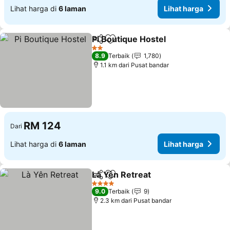
Lihat harga di
6 laman
Lihat harga
Pi Boutique Hostel
Kongsi
Tambah ke favorit
Lihat h
2 Bintang
8.9
Terbaik
1,780
1.1 km dari Pusat bandar
RM 124
Dari
Lihat harga di
6 laman
Lihat harga
Là Yên Retreat
Kongsi
Tambah ke favorit
Lihat harga
4 Bintang
9.0
Terbaik
9
2.3 km dari Pusat bandar