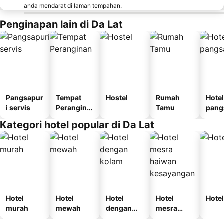
anda mendarat di laman tempahan.
Penginapan lain di Da Lat
Pangsapur
Tempat
Hostel
Rumah
Hotel
i servis
Perangina
Tamu
pang
n
i
Kategori hotel popular di Da Lat
Hotel
Hotel
Hotel
Hotel
Hotel
murah
mewah
dengan
mesra
kolam
haiwan