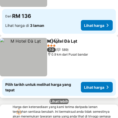
RM 136
Dari
Lihat harga di
3 laman
Lihat harga
M Hotel Đà Lạt
Kongsi
Tambah ke favorit
Lihat harga
3 Bintang
7.0
589
0.9 km dari Pusat bandar
Pilih tarikh untuk melihat harga yang
Lihat harga
tepat
Lihat lebih
Harga dan ketersediaan yang kami terima daripada laman
tempahan sentiasa berubah. Ini bermaksud anda tidak semestinya
akan menemukan tawaran sama yang anda lihat di trivago semasa