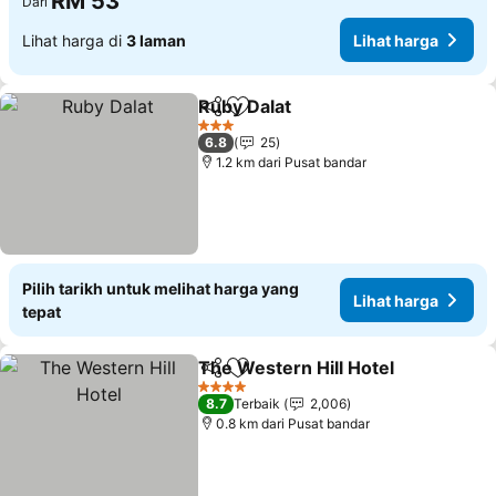
RM 53
Dari
Lihat harga di
3 laman
Lihat harga
Ruby Dalat
Kongsi
Tambah ke favorit
Lihat harga
3 Bintang
6.8
25
1.2 km dari Pusat bandar
Pilih tarikh untuk melihat harga yang
Lihat harga
tepat
The Western Hill Hotel
Kongsi
Tambah ke favorit
Lih
4 Bintang
8.7
Terbaik
2,006
0.8 km dari Pusat bandar