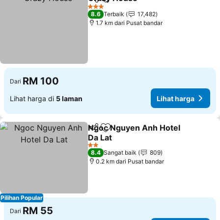
Kongsi
Tambah ke favorit
Lihat harga
3 Bintang
8.6
Terbaik
17,482
1.7 km dari Pusat bandar
RM 100
Dari
Lihat harga di
5 laman
Lihat harga
Ngoc Nguyen Anh Hotel
Kongsi
Tambah ke favorit
Da Lat
Lihat harga
2 Bintang
8.4
Sangat baik
809
0.2 km dari Pusat bandar
Pilihan Popular
RM 55
Dari