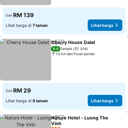
RM 139
Dari
Lihat harga di
7 laman
Lihat harga
Cherry House Dalat
Kongsi
Tambah ke favorit
Lihat 
9.0
Terbaik
306
1.0 km dari Pusat bandar
RM 29
Dari
Lihat harga di
6 laman
Lihat harga
Nature Hotel - Luong The
Kongsi
Tambah ke favorit
Vinh