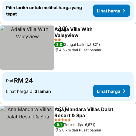
Pilih tarikh untuk melihat harga yang
Lihat harga
tepat
Adalia Villa With
Kongsi
Tambah ke favorit
Valeyview
Lihat harga
2 Bintang
8.0
Sangat baik
821
4.5 km dari Pusat bandar
RM 24
Dari
Lihat harga di
3 laman
Lihat harga
Ana Mandara Villas Dalat
Kongsi
Tambah ke favorit
Resort & Spa
Lihat harga
5 Bintang
9.1
Terbaik
6,571
2.0 km dari Pusat bandar