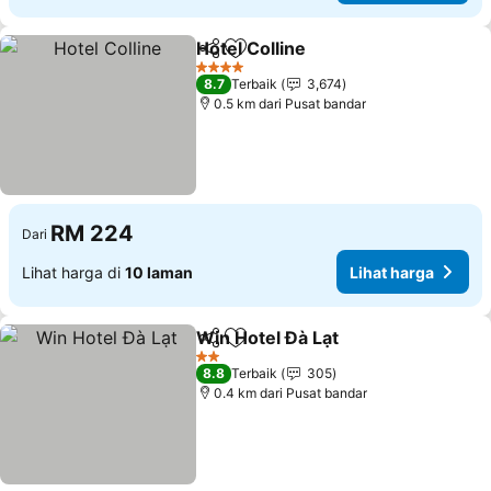
Hotel Colline
Kongsi
Tambah ke favorit
Lihat harga
4 Bintang
8.7
Terbaik
3,674
0.5 km dari Pusat bandar
RM 224
Dari
Lihat harga di
10 laman
Lihat harga
Win Hotel Đà Lạt
Kongsi
Tambah ke favorit
Lihat har
2 Bintang
8.8
Terbaik
305
0.4 km dari Pusat bandar