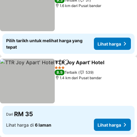
9.3
Terbaik
51
1.6 km dari Pusat bandar
Pilih tarikh untuk melihat harga yang
Lihat harga
tepat
TTR Joy Apart' Hotel
Kongsi
Tambah ke favorit
Lihat
3 Bintang
8.5
Terbaik
539
1.4 km dari Pusat bandar
RM 35
Dari
Lihat harga di
6 laman
Lihat harga