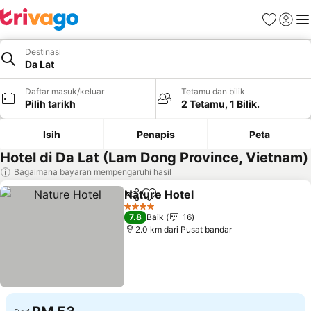
Kegemara
Daftar
Me
Destinasi
Da Lat
Daftar masuk/keluar
Tetamu dan bilik
Pilih tarikh
2 Tetamu, 1 Bilik.
Isih
Penapis
Peta
Hotel di Da Lat (Lam Dong Province, Vietnam)
Bagaimana bayaran mempengaruhi hasil
Nature Hotel
Kongsi
Tambah ke favorit
Lihat harga
4 Bintang
7.8
Baik
16
2.0 km dari Pusat bandar