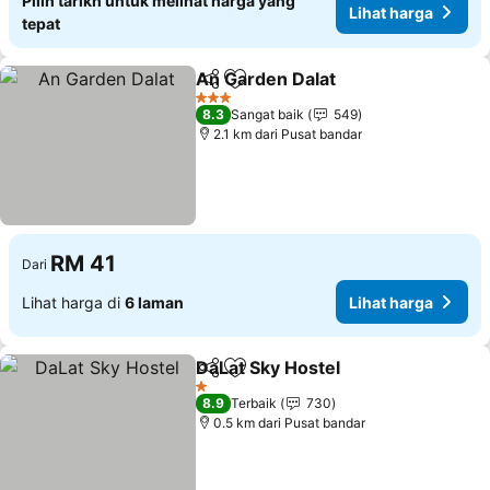
Pilih tarikh untuk melihat harga yang
Lihat harga
tepat
An Garden Dalat
Kongsi
Tambah ke favorit
Lihat harg
3 Bintang
8.3
Sangat baik
549
2.1 km dari Pusat bandar
RM 41
Dari
Lihat harga di
6 laman
Lihat harga
DaLat Sky Hostel
Kongsi
Tambah ke favorit
Lihat har
1 Bintang
8.9
Terbaik
730
0.5 km dari Pusat bandar