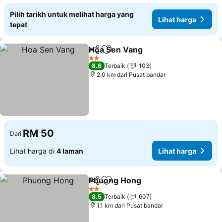
Pilih tarikh untuk melihat harga yang
Lihat harga
tepat
Hoa Sen Vang
Kongsi
Tambah ke favorit
Lihat harga
2 Bintang
8.6
Terbaik
103
2.0 km dari Pusat bandar
RM 50
Dari
Lihat harga di
4 laman
Lihat harga
Phuong Hong
Kongsi
Tambah ke favorit
Lihat harga
2 Bintang
8.5
Terbaik
607
1.1 km dari Pusat bandar