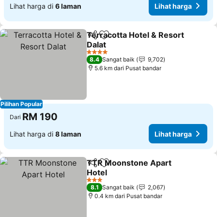
Lihat harga di
6 laman
Lihat harga
Terracotta Hotel & Resort
Kongsi
Tambah ke favorit
Dalat
Lihat harga
4 Bintang
8.4
Sangat baik
9,702
5.6 km dari Pusat bandar
Pilihan Popular
RM 190
Dari
Lihat harga di
8 laman
Lihat harga
TTR Moonstone Apart
Kongsi
Tambah ke favorit
Hotel
Lihat harga
3 Bintang
8.1
Sangat baik
2,067
0.4 km dari Pusat bandar