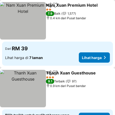
Nam Xuan Premium Hotel
Kongsi
Tambah ke favorit
2 Bintang
7.9
Baik
1,577
0.4 km dari Pusat bandar
RM 39
Dari
Lihat harga di
7 laman
Lihat harga
Thanh Xuan Guesthouse
Kongsi
Tambah ke favorit
L
3 Bintang
9.1
Terbaik
97
0.9 km dari Pusat bandar