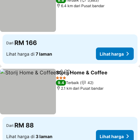
8.8
Terbaik
5,883
6.4 km dari Pusat bandar
RM 166
Dari
Lihat harga di
7 laman
Lihat harga
Storij Home & Coffee
Kongsi
Tambah ke favorit
Lihat
3 Bintang
9.4
Terbaik
42
2.1 km dari Pusat bandar
RM 88
Dari
Lihat harga di
3 laman
Lihat harga