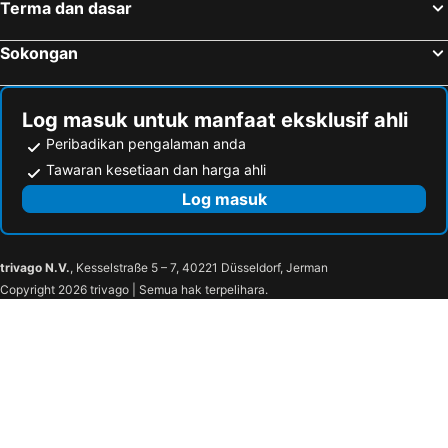
Terma dan dasar
Rong Dong Duong
Richy Dalat Hotel
Le Gia Hotel
L'amie Hotel & Studio
Sokongan
Golden Imperial Hotel Da Lat
Bonjour Da Lat Hotel
Log masuk untuk manfaat eksklusif ahli
Peribadikan pengalaman anda
Tawaran kesetiaan dan harga ahli
Log masuk
trivago N.V.
, Kesselstraße 5 – 7, 40221 Düsseldorf, Jerman
Copyright 2026 trivago | Semua hak terpelihara.