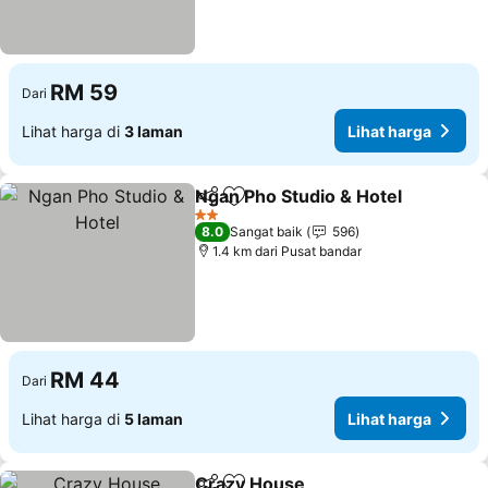
RM 59
Dari
Lihat harga di
3 laman
Lihat harga
Ngan Pho Studio & Hotel
Kongsi
Tambah ke favorit
Li
2 Bintang
8.0
Sangat baik
596
1.4 km dari Pusat bandar
RM 44
Dari
Lihat harga di
5 laman
Lihat harga
Crazy House