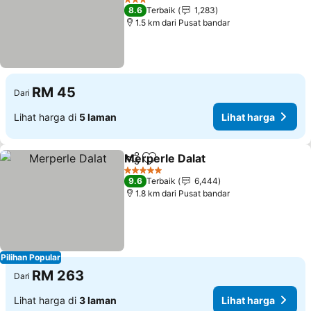
Lihat harga
3 Bintang
8.6
Terbaik
1,283
1.5 km dari Pusat bandar
RM 45
Dari
Lihat harga di
5 laman
Lihat harga
Merperle Dalat
Kongsi
Tambah ke favorit
Lihat harga
5 Bintang
9.6
Terbaik
6,444
1.8 km dari Pusat bandar
Pilihan Popular
RM 263
Dari
Lihat harga di
3 laman
Lihat harga