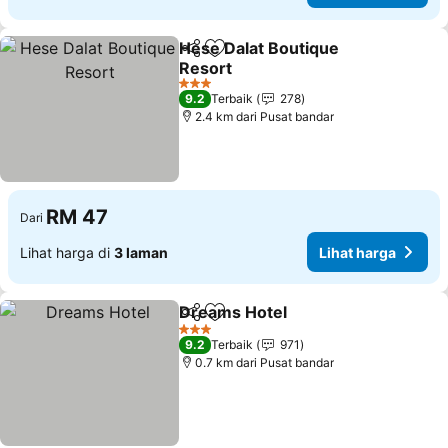
Hese Dalat Boutique
Kongsi
Tambah ke favorit
Resort
Lihat harga
3 Bintang
9.2
Terbaik
278
2.4 km dari Pusat bandar
RM 47
Dari
Lihat harga di
3 laman
Lihat harga
Dreams Hotel
Kongsi
Tambah ke favorit
Lihat harga
3 Bintang
9.2
Terbaik
971
0.7 km dari Pusat bandar