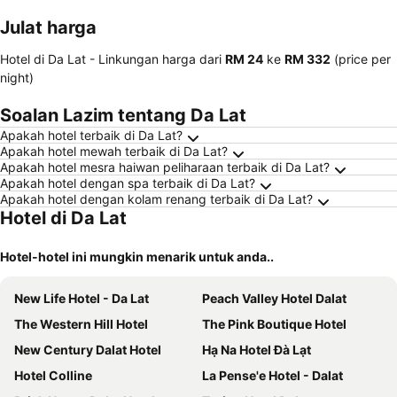
kesayanga
Julat harga
n
Hotel di Da Lat -
Linkungan harga
dari
‎RM 24
ke
‎RM 332
(price per
night)
Soalan Lazim tentang Da Lat
Apakah hotel terbaik di Da Lat?
Apakah hotel mewah terbaik di Da Lat?
Apakah hotel mesra haiwan peliharaan terbaik di Da Lat?
Apakah hotel dengan spa terbaik di Da Lat?
Apakah hotel dengan kolam renang terbaik di Da Lat?
Hotel di Da Lat
Hotel-hotel ini mungkin menarik untuk anda..
New Life Hotel - Da Lat
Peach Valley Hotel Dalat
The Western Hill Hotel
The Pink Boutique Hotel
New Century Dalat Hotel
Hạ Na Hotel Đà Lạt
Hotel Colline
La Pense'e Hotel - Dalat