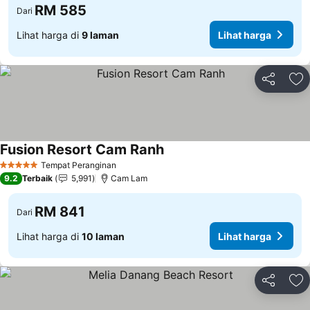
RM 585
Dari
Lihat harga di
9 laman
Lihat harga
Kongsi
Ta
Fusion Resort Cam Ranh
Tempat Peranginan
5 Bintang
9.2
Terbaik
5,991
Cam Lam
RM 841
Dari
Lihat harga di
10 laman
Lihat harga
Kongsi
Ta