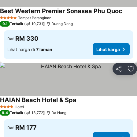
Best Western Premier Sonasea Phu Quoc
Tempat Peranginan
5 Bintang
9.1
Terbaik
10,731
Duong Dong
RM 330
Dari
Lihat harga di
7 laman
Lihat harga
Kongsi
Ta
HAIAN Beach Hotel & Spa
Hotel
4 Bintang
9.4
Terbaik
13,772
Da Nang
RM 177
Dari