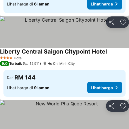
Lihat harga di
6 laman
Lihat harga
Kongsi
Ta
Liberty Central Saigon Citypoint Hotel
Hotel
4 Bintang
9.0
Terbaik
12,911
Ho Chi Minh City
RM 144
Dari
Lihat harga di
9 laman
Lihat harga
Kongsi
Ta