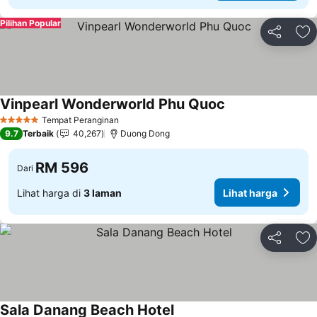
Pilihan Popular
Kongsi
Ta
Vinpearl Wonderworld Phu Quoc
Tempat Peranginan
5 Bintang
9.7
Terbaik
40,267
Duong Dong
RM 596
Dari
Lihat harga di
3 laman
Lihat harga
Kongsi
Ta
Sala Danang Beach Hotel