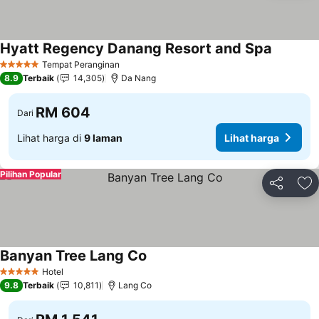
Hyatt Regency Danang Resort and Spa
Tempat Peranginan
5 Bintang
8.9
Terbaik
14,305
Da Nang
RM 604
Dari
Lihat harga di
9 laman
Lihat harga
Pilihan Popular
Kongsi
Ta
Banyan Tree Lang Co
Hotel
5 Bintang
9.8
Terbaik
10,811
Lang Co