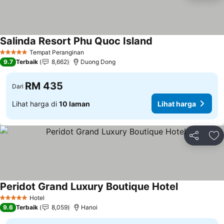
Salinda Resort Phu Quoc Island
Tempat Peranginan
5 Bintang
9.7
Terbaik
8,662
Duong Dong
RM 435
Dari
Lihat harga di
10 laman
Lihat harga
Kongsi
Ta
Peridot Grand Luxury Boutique Hotel
Hotel
5 Bintang
9.6
Terbaik
8,059
Hanoi