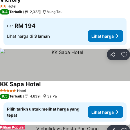
Hotel
2 Bintang
9.4
Terbaik
2,322
Vung Tau
RM 194
Dari
Lihat harga di
3 laman
Lihat harga
Kongsi
Ta
KK Sapa Hotel
Hotel
5 Bintang
9.5
Terbaik
4,839
Sa Pa
Pilih tarikh untuk melihat harga yang
Lihat harga
tepat
Pilihan Popular