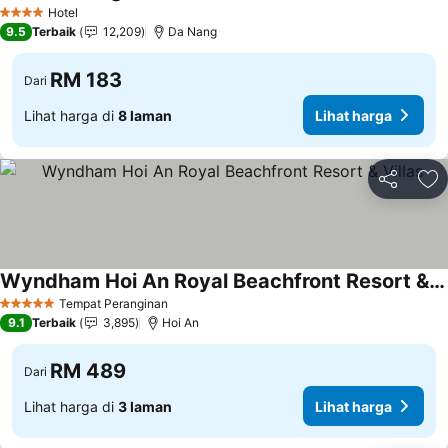
Hotel
4 Bintang
9.5
Terbaik
12,209
Da Nang
RM 183
Dari
Lihat harga di
8 laman
Lihat harga
Kongsi
Ta
Wyndham Hoi An Royal Beachfront Resort & Villas
Tempat Peranginan
5 Bintang
9.1
Terbaik
3,895
Hoi An
RM 489
Dari
Lihat harga di
3 laman
Lihat harga