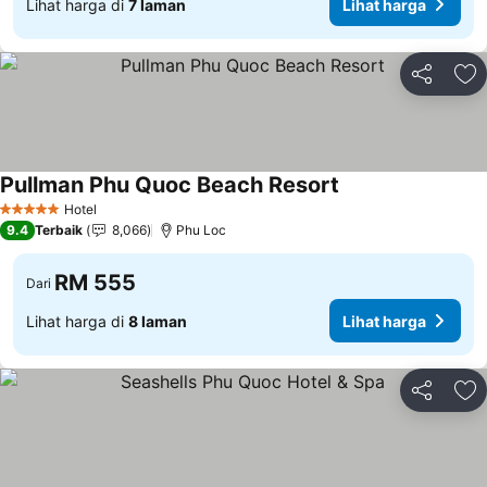
Lihat harga di
7 laman
Lihat harga
Kongsi
Ta
Pullman Phu Quoc Beach Resort
Hotel
5 Bintang
9.4
Terbaik
8,066
Phu Loc
RM 555
Dari
Lihat harga di
8 laman
Lihat harga
Kongsi
Ta