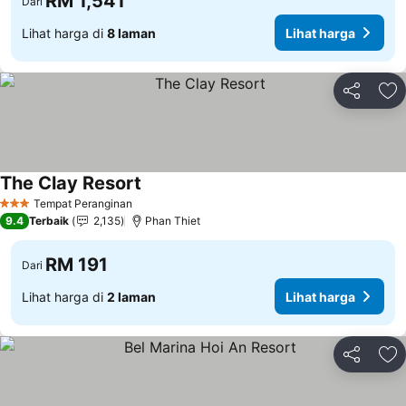
RM 1,541
Dari
Lihat harga di
8 laman
Lihat harga
Kongsi
Ta
The Clay Resort
Tempat Peranginan
3 Bintang
9.4
Terbaik
2,135
Phan Thiet
RM 191
Dari
Lihat harga di
2 laman
Lihat harga
Kongsi
Ta