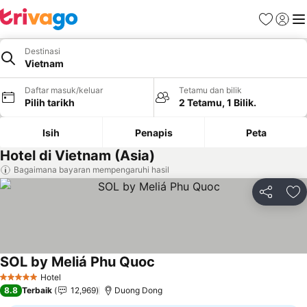
Kegemara
Daftar
Me
Destinasi
Vietnam
Daftar masuk/keluar
Tetamu dan bilik
Pilih tarikh
2 Tetamu, 1 Bilik.
Isih
Penapis
Peta
Hotel di Vietnam (Asia)
Bagaimana bayaran mempengaruhi hasil
Kongsi
Ta
SOL by Meliá Phu Quoc
Hotel
5 Bintang
8.8
Terbaik
12,969
Duong Dong