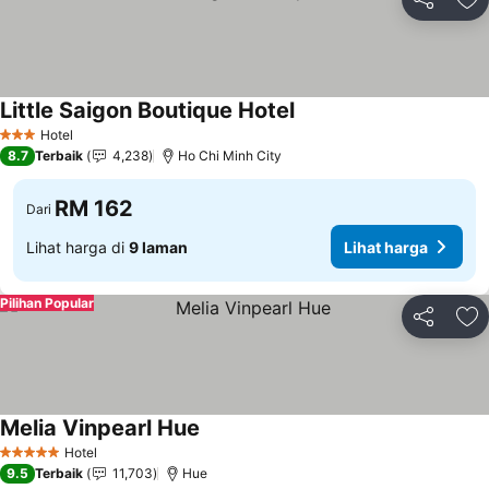
Kongsi
Ta
Little Saigon Boutique Hotel
Hotel
3 Bintang
8.7
Terbaik
4,238
Ho Chi Minh City
RM 162
Dari
Lihat harga di
9 laman
Lihat harga
Pilihan Popular
Kongsi
Ta
Melia Vinpearl Hue
Hotel
5 Bintang
9.5
Terbaik
11,703
Hue