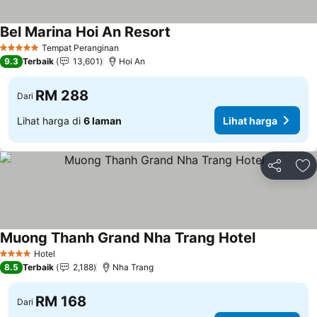
Bel Marina Hoi An Resort
Tempat Peranginan
5 Bintang
9.3
Terbaik
13,601
Hoi An
RM 288
Dari
Lihat harga di
6 laman
Lihat harga
Kongsi
Ta
Muong Thanh Grand Nha Trang Hotel
Hotel
4 Bintang
8.5
Terbaik
2,188
Nha Trang
RM 168
Dari