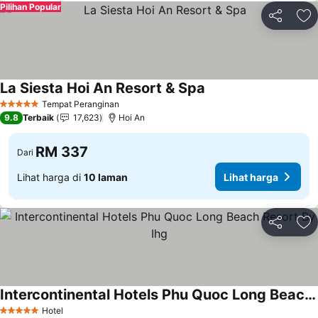
Pilihan Popular
Kongsi
Ta
La Siesta Hoi An Resort & Spa
Tempat Peranginan
5 Bintang
9.8
Terbaik
17,623
Hoi An
RM 337
Dari
Lihat harga di
10 laman
Lihat harga
Kongsi
Ta
Intercontinental Hotels Phu Quoc Long Beach Resort By Ihg
Hotel
5 Bintang