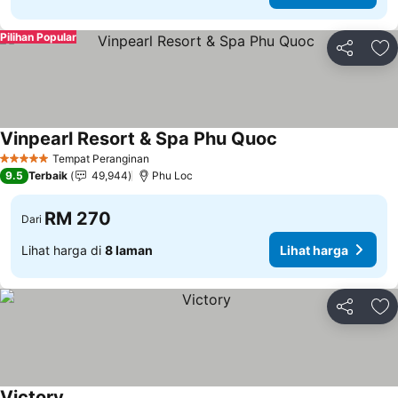
Pilihan Popular
Kongsi
Ta
Vinpearl Resort & Spa Phu Quoc
Tempat Peranginan
5 Bintang
9.5
Terbaik
49,944
Phu Loc
RM 270
Dari
Lihat harga di
8 laman
Lihat harga
Kongsi
Ta
Victory