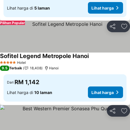
Lihat harga di
5 laman
Lihat harga
Pilihan Popular
Kongsi
Ta
Sofitel Legend Metropole Hanoi
Hotel
5 Bintang
9.5
Terbaik
18,408
Hanoi
RM 1,142
Dari
Lihat harga di
10 laman
Lihat harga
Kongsi
Ta