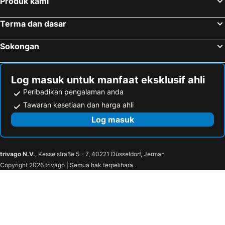
Produk kami
Hotel di Tay Ninh
Hotel di Bien Hoa
Hotel di Buon Ma Thuot
Hotel di Cao Lanh
Terma dan dasar
Hotel di Đồng Hới
Hotel di Ba Ria
Sokongan
Hotel di Thanh Hoa
Hotel di Ben Cat
Hotel di Vinh
Hotel di Thai Binh
Log masuk untuk manfaat eksklusif ahli
Peribadikan pengalaman anda
Tawaran kesetiaan dan harga ahli
Log masuk
trivago N.V.
, Kesselstraße 5 – 7, 40221 Düsseldorf, Jerman
Copyright 2026 trivago | Semua hak terpelihara.