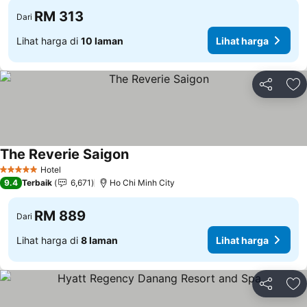
RM 313
Dari
Lihat harga di
10 laman
Lihat harga
Kongsi
Ta
The Reverie Saigon
Hotel
5 Bintang
9.4
Terbaik
6,671
Ho Chi Minh City
RM 889
Dari
Lihat harga di
8 laman
Lihat harga
Kongsi
Ta