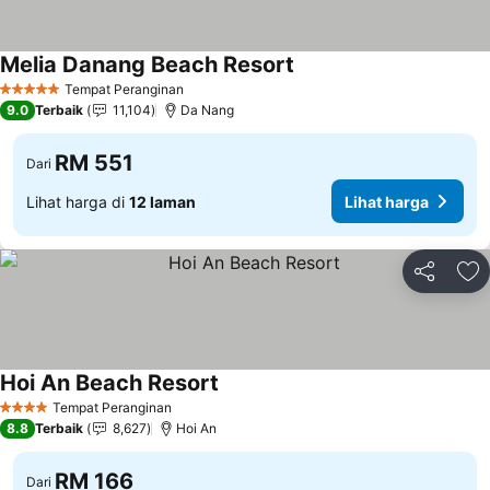
Melia Danang Beach Resort
Tempat Peranginan
5 Bintang
9.0
Terbaik
11,104
Da Nang
RM 551
Dari
Lihat harga di
12 laman
Lihat harga
Kongsi
Ta
Hoi An Beach Resort
Tempat Peranginan
4 Bintang
8.8
Terbaik
8,627
Hoi An
RM 166
Dari