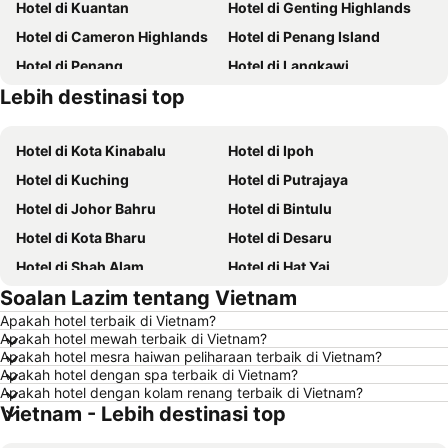
Hotel di Kuantan
Hotel di Genting Highlands
Hotel di Cameron Highlands
Hotel di Penang Island
Hotel di Penang
Hotel di Langkawi
Lebih destinasi top
Hotel di Terengganu
Hotel di Batam
Hotel di Kota Kinabalu
Hotel di Ipoh
Hotel di Kuching
Hotel di Putrajaya
Hotel di Johor Bahru
Hotel di Bintulu
Hotel di Kota Bharu
Hotel di Desaru
Hotel di Shah Alam
Hotel di Hat Yai
Soalan Lazim tentang Vietnam
Hotel di Batu Ferringhi
Hotel di Miri
Apakah hotel terbaik di Vietnam?
Hotel di Georgetown
Hotel di Alor Setar
Apakah hotel mewah terbaik di Vietnam?
Hotel di Taiping
Hotel di Singapore
Apakah hotel mesra haiwan peliharaan terbaik di Vietnam?
Apakah hotel dengan spa terbaik di Vietnam?
Hotel di Seremban
Hotel di Cherating
Apakah hotel dengan kolam renang terbaik di Vietnam?
Vietnam - Lebih destinasi top
Hotel di Brinchang
Hotel di Perlis
Hotel di Kelantan
Hotel di Selangor