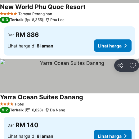
New World Phu Quoc Resort
Tempat Peranginan
5 Bintang
9.3
Terbaik
8,355
Phu Loc
RM 886
Dari
Lihat harga di
8 laman
Lihat harga
Kongsi
Ta
Yarra Ocean Suites Danang
Hotel
4 Bintang
9.2
Terbaik
6,828
Da Nang
RM 140
Dari
Lihat harga di
8 laman
Lihat harga