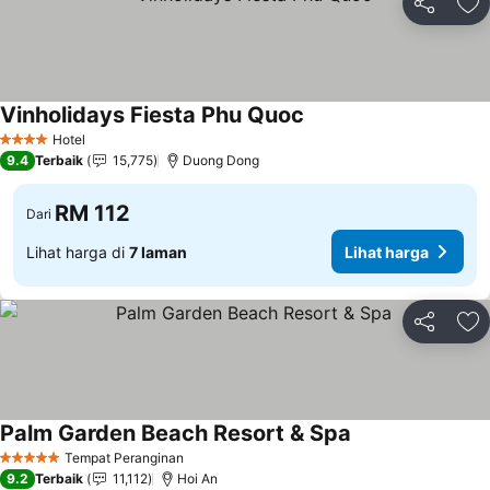
Kongsi
Ta
Vinholidays Fiesta Phu Quoc
Hotel
4 Bintang
9.4
Terbaik
15,775
Duong Dong
RM 112
Dari
Lihat harga di
7 laman
Lihat harga
Kongsi
Ta
Palm Garden Beach Resort & Spa
Tempat Peranginan
5 Bintang
9.2
Terbaik
11,112
Hoi An