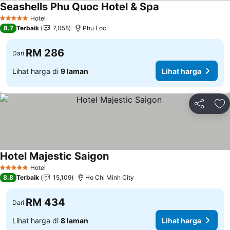
Seashells Phu Quoc Hotel & Spa
Hotel
5 Bintang
8.7
Terbaik
7,058
Phu Loc
RM 286
Dari
Lihat harga di
9 laman
Lihat harga
Kongsi
Ta
Hotel Majestic Saigon
Hotel
5 Bintang
8.8
Terbaik
15,109
Ho Chi Minh City
RM 434
Dari
Lihat harga di
8 laman
Lihat harga