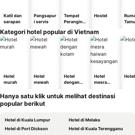
Katil dan
Pangsapur
Tempat
Hostel
Rum
sarapan
i servis
Perangina
Tam
n
Kategori hotel popular di Vietnam
Hotel
Hotel
Hotel
Hotel
Hotel
murah
mewah
dengan
mesra
kolam
haiwan
kesayanga
Hanya satu klik untuk melihat destinasi
n
popular berikut
Hotel di Kuala Lumpur
Hotel di Melaka
Hotel di Port Dickson
Hotel di Kuala Terengganu