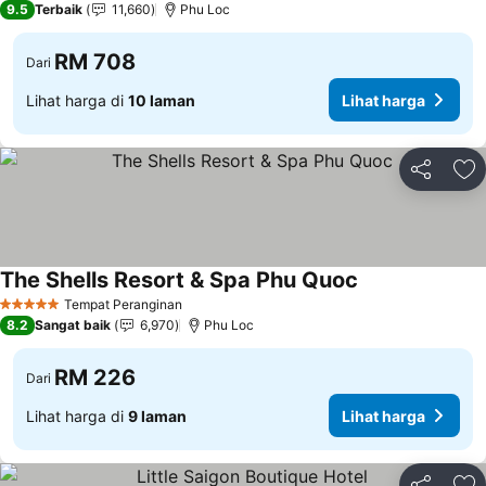
9.5
Terbaik
11,660
Phu Loc
RM 708
Dari
Lihat harga di
10 laman
Lihat harga
Kongsi
Ta
The Shells Resort & Spa Phu Quoc
Tempat Peranginan
5 Bintang
8.2
Sangat baik
6,970
Phu Loc
RM 226
Dari
Lihat harga di
9 laman
Lihat harga