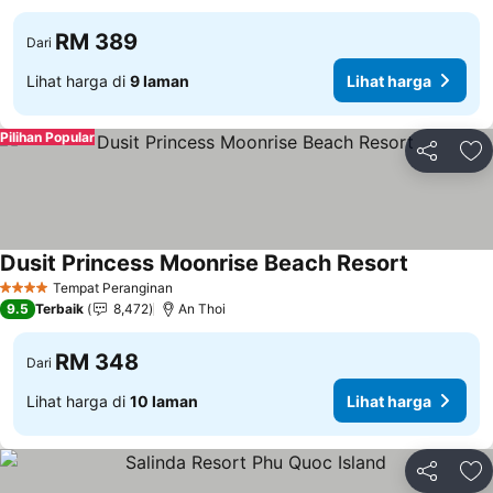
RM 389
Dari
Lihat harga di
9 laman
Lihat harga
Pilihan Popular
Kongsi
Ta
Dusit Princess Moonrise Beach Resort
Tempat Peranginan
4 Bintang
9.5
Terbaik
8,472
An Thoi
RM 348
Dari
Lihat harga di
10 laman
Lihat harga
Kongsi
Ta