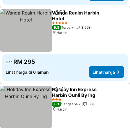
Wanda Realm Harbin
Kongsi
Tambah ke favorit
Hotel
5 Bintang
9.5
Terbaik
3,698
Harbin
RM 295
Dari
Lihat harga di
6 laman
Lihat harga
Holiday Inn Express
Kongsi
Tambah ke favorit
Harbin Qunli By Ihg
3 Bintang
8.1
Sangat baik
88
Harbin