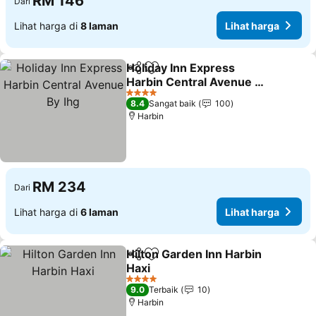
RM 146
Dari
Lihat harga di
8 laman
Lihat harga
Holiday Inn Express
Kongsi
Tambah ke favorit
Harbin Central Avenue By
Ihg
4 Bintang
8.4
Sangat baik
100
Harbin
RM 234
Dari
Lihat harga di
6 laman
Lihat harga
Hilton Garden Inn Harbin
Kongsi
Tambah ke favorit
Haxi
4 Bintang
9.0
Terbaik
10
Harbin