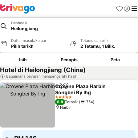
Kegemara
Daftar
Me
Destinasi
Heilongjiang
Daftar masuk/keluar
Tetamu dan bilik
Pilih tarikh
2 Tetamu, 1 Bilik.
Isih
Penapis
Peta
Hotel di Heilongjiang (China)
Bagaimana bayaran mempengaruhi hasil
Crowne Plaza Harbin
Kongsi
Tambah ke favorit
Songbei By Ihg
5 Bintang
8.8
Terbaik
754
Harbin