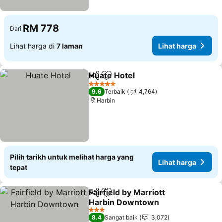
RM 778
Dari
Lihat harga di
7 laman
Lihat harga
Huate Hotel
Kongsi
Tambah ke favorit
5 Bintang
9.6
Terbaik
4,764
Harbin
Pilih tarikh untuk melihat harga yang
Lihat harga
tepat
Fairfield by Marriott
Kongsi
Tambah ke favorit
Harbin Downtown
3 Bintang
8.4
Sangat baik
3,072