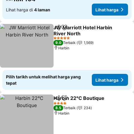
Lihat harga di
4 laman
Lihat harga
JW Marriott Hotel Harbin
Kongsi
Tambah ke favorit
River North
5 Bintang
9.0
Terbaik
1,569
Harbin
Pilih tarikh untuk melihat harga yang
Lihat harga
tepat
Harbin 22℃ Boutique
Kongsi
Tambah ke favorit
4 Bintang
8.5
Terbaik
234
Harbin