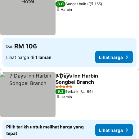
3 Bintang
8.0
Sangat baik
155
Harbin
RM 106
Dari
Lihat harga di
1 laman
Lihat harga
7 Days Inn Harbin
Kongsi
Tambah ke favorit
Songbei Branch
5 Bintang
9.3
Terbaik
64
Harbin
Pilih tarikh untuk melihat harga yang
Lihat harga
tepat