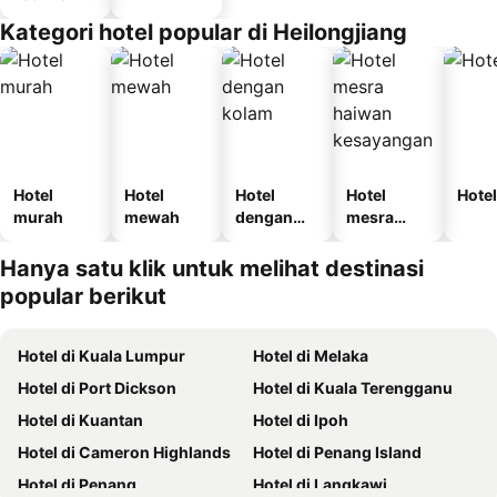
Kategori hotel popular di Heilongjiang
Hotel
Hotel
Hotel
Hotel
Hotel
murah
mewah
dengan
mesra
kolam
haiwan
kesayanga
Hanya satu klik untuk melihat destinasi
n
popular berikut
Hotel di Kuala Lumpur
Hotel di Melaka
Hotel di Port Dickson
Hotel di Kuala Terengganu
Hotel di Kuantan
Hotel di Ipoh
Hotel di Cameron Highlands
Hotel di Penang Island
Hotel di Penang
Hotel di Langkawi