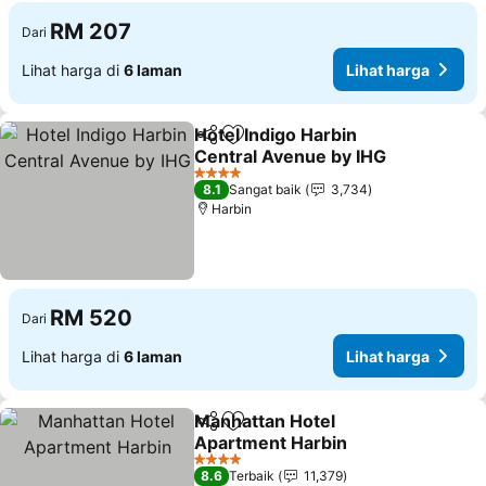
RM 207
Dari
Lihat harga di
6 laman
Lihat harga
Hotel Indigo Harbin
Kongsi
Tambah ke favorit
Central Avenue by IHG
4 Bintang
8.1
Sangat baik
3,734
Harbin
RM 520
Dari
Lihat harga di
6 laman
Lihat harga
Manhattan Hotel
Kongsi
Tambah ke favorit
Apartment Harbin
4 Bintang
8.6
Terbaik
11,379