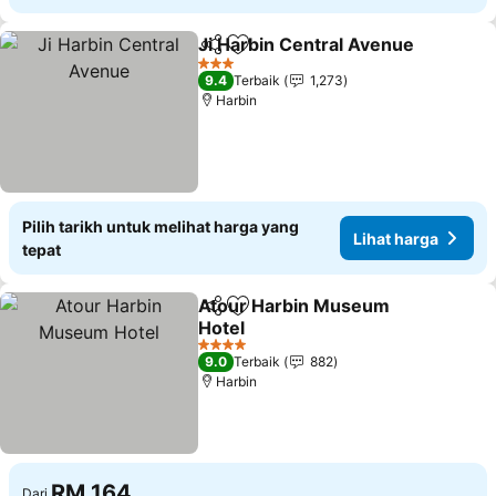
Ji Harbin Central Avenue
Kongsi
Tambah ke favorit
3 Bintang
9.4
Terbaik
1,273
Harbin
Pilih tarikh untuk melihat harga yang
Lihat harga
tepat
Atour Harbin Museum
Kongsi
Tambah ke favorit
Hotel
4 Bintang
9.0
Terbaik
882
Harbin
RM 164
Dari