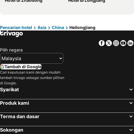
Hotel di Zhaodong
Hotel di Longjiang
Hotel di Malaysia
Hotel di Perak
Hotel di Phu Quoc
Hotel di Phuket
Hotel di Negeri Sembilan
Hotel di Johor
Hotel di Al Madinah Region
Hotel di Seberang Prai
Pencarian hotel
Asia
China
Heilongjiang
Hotel di Southern Region
Hotel di Thailand
Facebook
Twitter
Insta
Yo
Hotel di Pahang
Pilih negara
Tambah di Google
Cari keputusan kami dengan mudah:
tambah trivago sebagai sumber pilihan
di Google.
Syarikat
Produk kami
Terma dan dasar
Sokongan