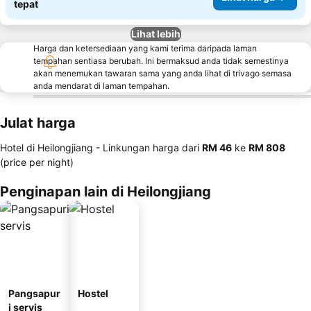
tepat
Lihat lebih
Harga dan ketersediaan yang kami terima daripada laman
tempahan sentiasa berubah. Ini bermaksud anda tidak semestinya
akan menemukan tawaran sama yang anda lihat di trivago semasa
anda mendarat di laman tempahan.
Julat harga
Hotel di Heilongjiang -
Linkungan harga
dari
‎RM 46
ke
‎RM 808
(price per night)
Penginapan lain di Heilongjiang
Pangsapur
Hostel
i servis