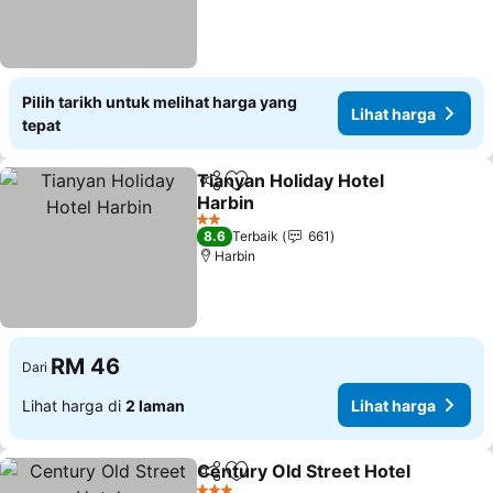
Pilih tarikh untuk melihat harga yang
Lihat harga
tepat
Tianyan Holiday Hotel
Kongsi
Tambah ke favorit
Harbin
2 Bintang
8.6
Terbaik
661
Harbin
RM 46
Dari
Lihat harga di
2 laman
Lihat harga
Century Old Street Hotel
Kongsi
Tambah ke favorit