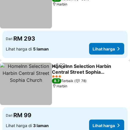
Harbin
RM 293
Dari
Lihat harga di
5 laman
Lihat harga
HomeInn Selection Harbin
Kongsi
Tambah ke favorit
Central Street Sophia
Church
3 Bintang
8.7
Terbaik
78
Harbin
RM 99
Dari
Lihat harga di
3 laman
Lihat harga