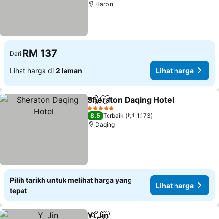
Harbin
RM 137
Dari
Lihat harga di
2 laman
Lihat harga
Sheraton Daqing Hotel
Kongsi
Tambah ke favorit
5 Bintang
8.5
Terbaik
1,173
Daqing
Pilih tarikh untuk melihat harga yang
Lihat harga
tepat
Yi Jin