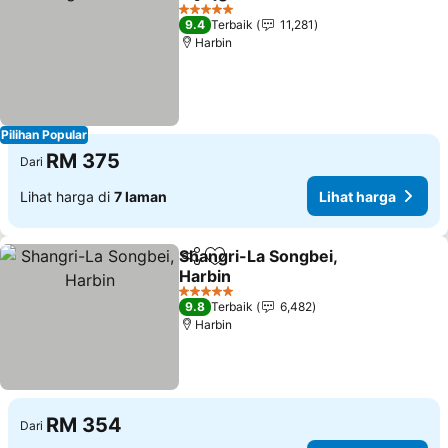
Kongsi
Tambah ke favorit
5 Bintang
9.4
Terbaik
11,281
Harbin
Pilihan Popular
RM 375
Dari
Lihat harga di
7 laman
Lihat harga
Shangri-La Songbei,
Kongsi
Tambah ke favorit
Harbin
5 Bintang
9.8
Terbaik
6,482
Harbin
RM 354
Dari