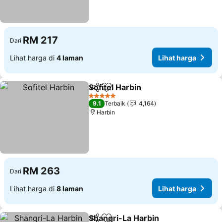
RM 217
Dari
Lihat harga di
4 laman
Lihat harga
Sofitel Harbin
Kongsi
Tambah ke favorit
5 Bintang
9.1
Terbaik
4,164
Harbin
RM 263
Dari
Lihat harga di
8 laman
Lihat harga
Shangri-La Harbin