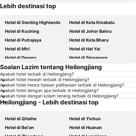
Lebih destinasi top
Hotel di Batam
Hotel di Terengganu
Hotel di Genting Highlands
Hotel di Kota Kinabalu
Hotel di Kuching
Hotel di Johor Bahru
Hotel di Putrajaya
Hotel di Kota Bharu
Hotel di Miri
Hotel di Hat Yai
Hotel di Desaru
Hotel di Singapore
Soalan Lazim tentang Heilongjiang
Hotel di Alor Setar
Hotel di Shah Alam
Apakah hotel terbaik di Heilongjiang?
Hotel di Taiping
Hotel di Batu Ferringhi
Apakah hotel mewah terbaik di Heilongjiang?
Hotel di Georgetown
Hotel di Bintulu
Apakah hotel mesra haiwan peliharaan terbaik di Heilongjiang?
Apakah hotel dengan spa terbaik di Heilongjiang?
Hotel di Brinchang
Hotel di Bangi
Apakah hotel dengan kolam renang terbaik di Heilongjiang?
Heilongjiang - Lebih destinasi top
Hotel di Sungai Petani
Hotel di Perlis
Hotel di Tioman Island
Hotel di Kelantan
Hotel di Qitaihe
Hotel di Yichun
Hotel di Selangor
Hotel di Hong Kong
Hotel di Bei'an
Hotel di Huanan
Hotel di Shanghai
Hotel di Pulau Perhentian