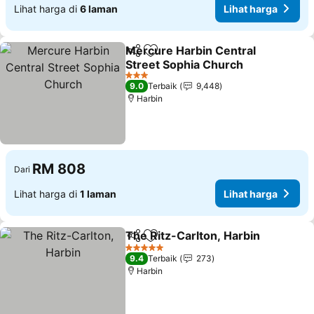
Lihat harga di
6 laman
Lihat harga
Mercure Harbin Central
Kongsi
Tambah ke favorit
Street Sophia Church
3 Bintang
9.0
Terbaik
9,448
Harbin
RM 808
Dari
Lihat harga di
1 laman
Lihat harga
The Ritz-Carlton, Harbin
Kongsi
Tambah ke favorit
5 Bintang
9.4
Terbaik
273
Harbin