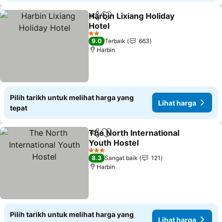
Harbin Lixiang Holiday
Kongsi
Tambah ke favorit
Hotel
2 Bintang
9.0
Terbaik
663
Harbin
Pilih tarikh untuk melihat harga yang
Lihat harga
tepat
The North International
Kongsi
Tambah ke favorit
Youth Hostel
3 Bintang
8.3
Sangat baik
121
Harbin
Pilih tarikh untuk melihat harga yang
Lihat harga