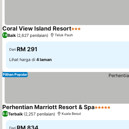
Coral View Island Resort
3 Bintang
Baik
(2,627 penilaian)
7.6
Teluk Pauh
RM 291
Dari
Lihat harga di
4 laman
Pilihan Popular
Perhentian Marriott Resort & Spa
5 Bintang
Terbaik
(2,257 penilaian)
9.0
Kuala Besut
RM 834
Dari