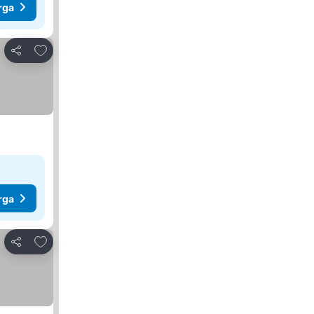
rga
Tambah ke favorit
Kongsi
rga
Tambah ke favorit
Kongsi