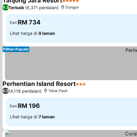
Tanjong Jara Resort
5 Bintang
Terbaik
(6,371 penilaian)
9.2
Dungun
RM 734
Dari
Lihat harga di
9 laman
Pilihan Popular
Perhentian Island Resort
3 Bintang
(4,118 penilaian)
6.3
Teluk Pauh
RM 196
Dari
Lihat harga di
7 laman