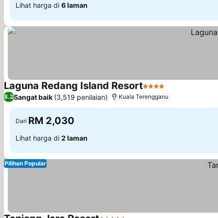
Lihat harga di
6 laman
Laguna Redang Island Resort
4 Bintang
Sangat baik
(3,519 penilaian)
8.2
Kuala Terengganu
RM 2,030
Dari
Lihat harga di
2 laman
Pilihan Popular