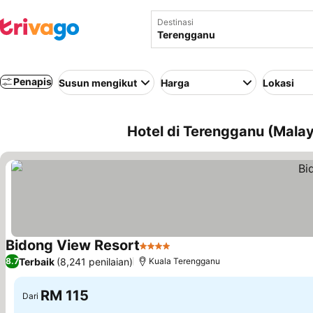
Destinasi
Penapis
Susun mengikut
Harga
Lokasi
Hotel di Terengganu (Malay
Bidong View Resort
4 Bintang
Terbaik
(8,241 penilaian)
8.7
Kuala Terengganu
RM 115
Dari