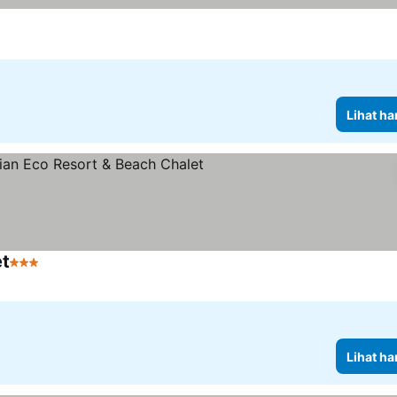
Lihat ha
et
3 Bintang
Lihat ha