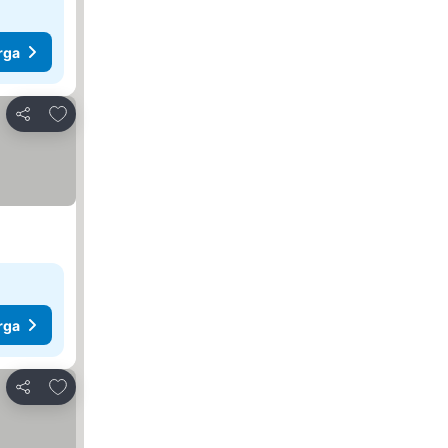
rga
Tambah ke favorit
Kongsi
rga
Tambah ke favorit
Kongsi