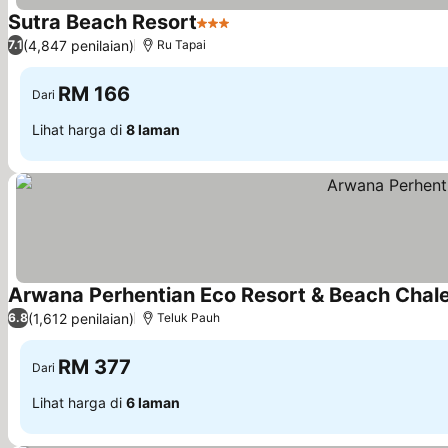
Sutra Beach Resort
3 Bintang
(4,847 penilaian)
7.1
Ru Tapai
RM 166
Dari
Lihat harga di
8 laman
Arwana Perhentian Eco Resort & Beach Chal
(1,612 penilaian)
6.8
Teluk Pauh
RM 377
Dari
Lihat harga di
6 laman