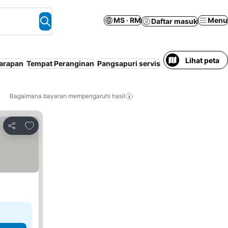
MS · RM
Menu
Daftar masuk
Lihat peta
arapan
Tempat Peranginan
Pangsapuri servis
Tempat letak kend
Bagaimana bayaran mempengaruhi hasil
Tambah ke favorit
Kongsi