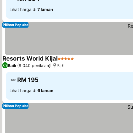
Lihat harga di
7 laman
Pilihan Popular
Resorts World Kijal
5 Bintang
Baik
(8,040 penilaian)
7.9
Kijal
RM 195
Dari
Lihat harga di
6 laman
Pilihan Popular