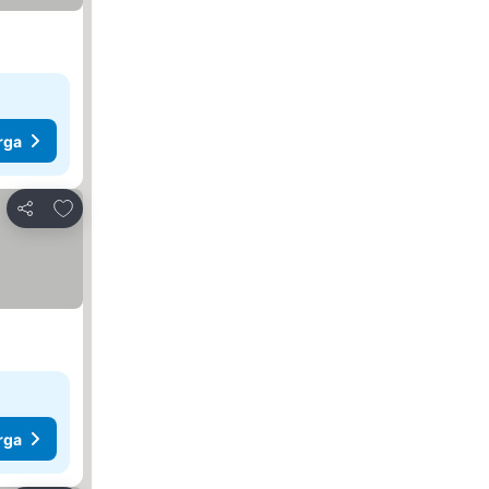
rga
Tambah ke favorit
Kongsi
rga