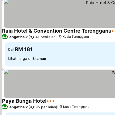
Raia Hotel & Convention Centre Terengganu
4
Sangat baik
(8,841 penilaian)
8.3
Kuala Terengganu
RM 181
Dari
Lihat harga di
8 laman
Paya Bunga Hotel
3 Bintang
Sangat baik
(4,695 penilaian)
8.3
Kuala Terengganu