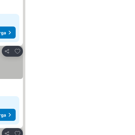
rga
Tambah ke favorit
Kongsi
rga
Tambah ke favorit