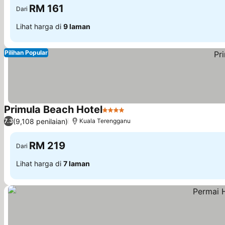
RM 161
Dari
Lihat harga di
9 laman
Pilihan Popular
Primula Beach Hotel
4 Bintang
(9,108 penilaian)
7.3
Kuala Terengganu
RM 219
Dari
Lihat harga di
7 laman