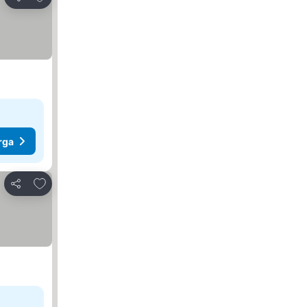
Kongsi
rga
Tambah ke favorit
Kongsi