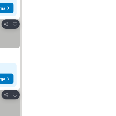
rga
Tambah ke favorit
Kongsi
rga
Tambah ke favorit
Kongsi