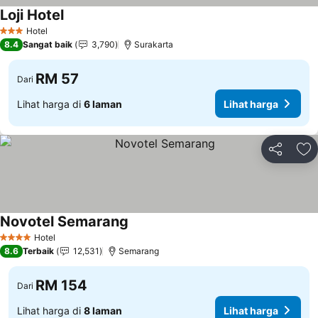
Loji Hotel
Lihat harga
Hotel
3 Bintang
8.4
Sangat baik
3,790
Surakarta
RM 57
Dari
Lihat harga di
6 laman
Lihat harga
Kongsi
Ta
Novotel Semarang
Lihat harga
Hotel
4 Bintang
8.6
Terbaik
12,531
Semarang
RM 154
Dari
Lihat harga di
8 laman
Lihat harga