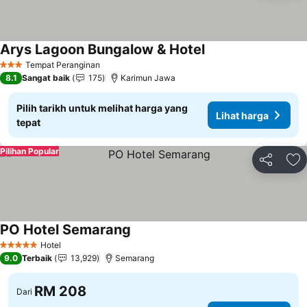
Arys Lagoon Bungalow & Hotel
Lihat harga
Tempat Peranginan
3 Bintang
8.1
Sangat baik
175
Karimun Jawa
Pilih tarikh untuk melihat harga yang
Lihat harga
tepat
Pilihan Popular
Kongsi
Ta
PO Hotel Semarang
Lihat harga
Hotel
5 Bintang
9.0
Terbaik
13,929
Semarang
RM 208
Dari