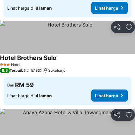
Lihat harga di
8 laman
Lihat harga
Kongsi
Ta
Hotel Brothers Solo
Lihat harga
Hotel
3 Bintang
8.5
Terbaik
5,183
Sukoharjo
RM 59
Dari
Lihat harga di
4 laman
Lihat harga
Kongsi
Ta