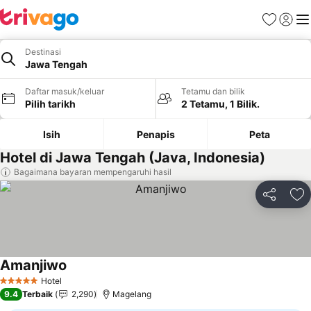
Kegemara
Daftar
Me
Destinasi
Jawa Tengah
Daftar masuk/keluar
Tetamu dan bilik
Pilih tarikh
2 Tetamu, 1 Bilik.
Isih
Penapis
Peta
Hotel di Jawa Tengah (Java, Indonesia)
Bagaimana bayaran mempengaruhi hasil
Kongsi
Ta
Amanjiwo
Lihat harga
Hotel
5 Bintang
9.4
Terbaik
2,290
Magelang