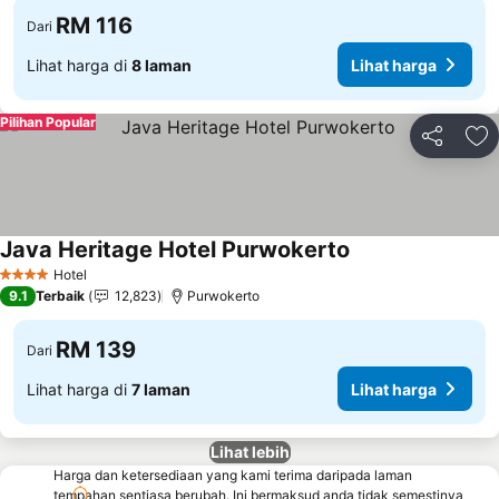
RM 116
Dari
Lihat harga di
8 laman
Lihat harga
Pilihan Popular
Kongsi
Ta
Java Heritage Hotel Purwokerto
Lihat harga
Hotel
4 Bintang
9.1
Terbaik
12,823
Purwokerto
RM 139
Dari
Lihat harga di
7 laman
Lihat harga
Lihat lebih
Harga dan ketersediaan yang kami terima daripada laman
tempahan sentiasa berubah. Ini bermaksud anda tidak semestinya