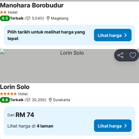
Manohara Borobudur
Lihat harga
Hotel
2 Bintang
8.5
Terbaik
5,040
Magelang
Pilih tarikh untuk melihat harga yang
Lihat harga
tepat
Kongsi
Ta
Lorin Solo
Lihat harga
Hotel
5 Bintang
8.6
Terbaik
20,350
Surakarta
RM 74
Dari
Lihat harga di
4 laman
Lihat harga