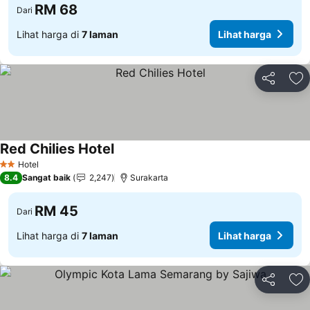
RM 68
Dari
Lihat harga di
7 laman
Lihat harga
Kongsi
Ta
Red Chilies Hotel
Lihat harga
Hotel
2 Bintang
8.4
Sangat baik
2,247
Surakarta
RM 45
Dari
Lihat harga di
7 laman
Lihat harga
Kongsi
Ta