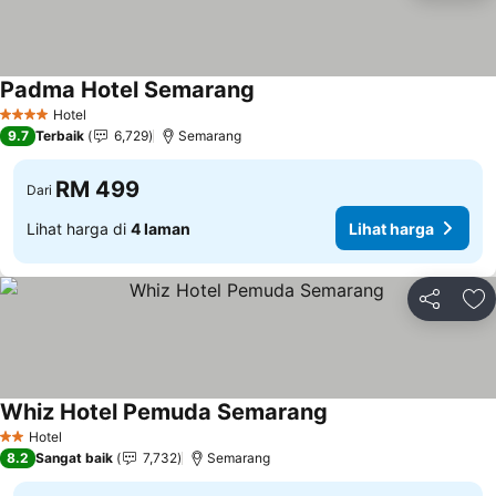
Padma Hotel Semarang
Lihat harga
Hotel
4 Bintang
9.7
Terbaik
6,729
Semarang
RM 499
Dari
Lihat harga di
4 laman
Lihat harga
Kongsi
Ta
Whiz Hotel Pemuda Semarang
Lihat harga
Hotel
2 Bintang
8.2
Sangat baik
7,732
Semarang