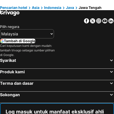
Hotel di Pati
Hotel di Sukoharjo
Hotel di Sabah
Hotel di Al Madinah Region
Pencarian hotel
Asia
Indonesia
Java
Jawa Tengah
Hotel di Boyolali
Hotel di Grobogan
Facebook
Twitter
Insta
Yo
Hotel di Brebes
Hotel di Blora
Pilih negara
Hotel di Rembang
Hotel di Banyumas
Hotel di Pemalang
Hotel di Ungaran
Tambah di Google
Hotel di Sragen
Cari keputusan kami dengan mudah:
tambah trivago sebagai sumber pilihan
di Google.
Syarikat
Produk kami
Terma dan dasar
Sokongan
Log masuk untuk manfaat eksklusif ahli