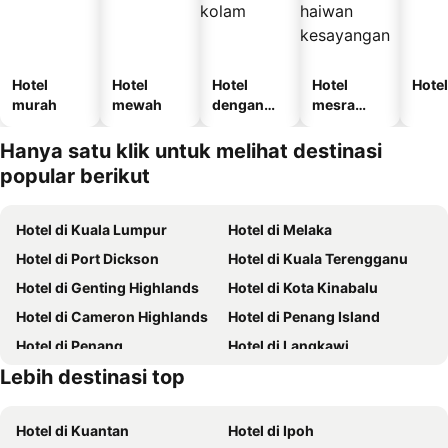
Hotel
Hotel
Hotel
Hotel
Hotel
murah
mewah
dengan
mesra
kolam
haiwan
kesayanga
Hanya satu klik untuk melihat destinasi
n
popular berikut
Hotel di Kuala Lumpur
Hotel di Melaka
Hotel di Port Dickson
Hotel di Kuala Terengganu
Hotel di Genting Highlands
Hotel di Kota Kinabalu
Hotel di Cameron Highlands
Hotel di Penang Island
Hotel di Penang
Hotel di Langkawi
Lebih destinasi top
Hotel di Terengganu
Hotel di Batam
Hotel di Kuantan
Hotel di Ipoh