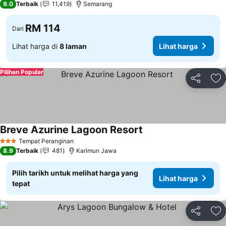
9.0
Terbaik
11,419
Semarang
RM 114
Dari
Lihat harga di
8 laman
Lihat harga
Pilihan Popular
Kongsi
Ta
Breve Azurine Lagoon Resort
Lihat harga
Tempat Peranginan
3 Bintang
8.9
Terbaik
481
Karimun Jawa
Pilih tarikh untuk melihat harga yang
Lihat harga
tepat
Kongsi
Ta