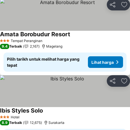
Kongsi
Ta
Amata Borobudur Resort
Lihat harga
Tempat Peranginan
3 Bintang
9.4
Terbaik
2,167
Magelang
Pilih tarikh untuk melihat harga yang
Lihat harga
tepat
Kongsi
Ta
Ibis Styles Solo
Lihat harga
Hotel
3 Bintang
8.9
Terbaik
12,675
Surakarta