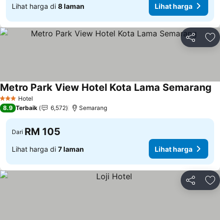
Lihat harga di
8 laman
Lihat harga
Kongsi
Ta
Metro Park View Hotel Kota Lama Semarang
Li
Hotel
3 Bintang
8.9
Terbaik
6,572
Semarang
RM 105
Dari
Lihat harga di
7 laman
Lihat harga
Kongsi
Ta