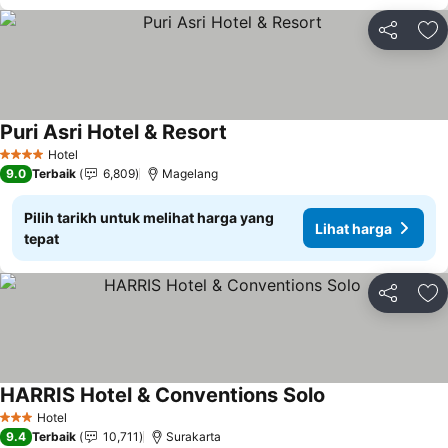
Kongsi
Ta
Puri Asri Hotel & Resort
Lihat harga
Hotel
4 Bintang
9.0
Terbaik
6,809
Magelang
Pilih tarikh untuk melihat harga yang
Lihat harga
tepat
Kongsi
Ta
HARRIS Hotel & Conventions Solo
Lihat harga
Hotel
3 Bintang
9.4
Terbaik
10,711
Surakarta