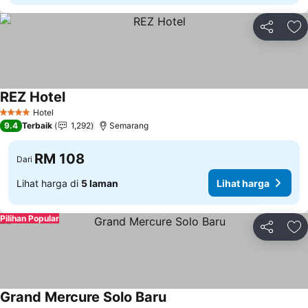
Kongsi
Ta
REZ Hotel
Lihat harga
Hotel
4 Bintang
9.4
Terbaik
1,292
Semarang
RM 108
Dari
Lihat harga di
5 laman
Lihat harga
Pilihan Popular
Kongsi
Ta
Grand Mercure Solo Baru
Lihat harga