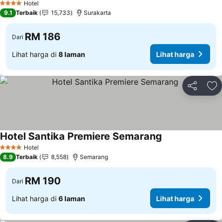
Hotel
4 Bintang
9.1
Terbaik
15,733
Surakarta
RM 186
Dari
Lihat harga di
8 laman
Lihat harga
Kongsi
Ta
Hotel Santika Premiere Semarang
Lihat harga
Hotel
4 Bintang
8.9
Terbaik
8,558
Semarang
RM 190
Dari
Lihat harga di
6 laman
Lihat harga