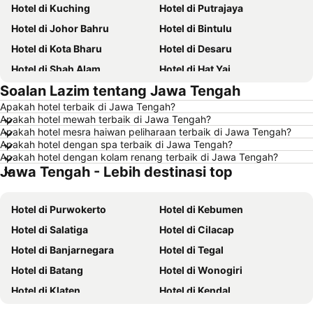
Hotel di Kuching
Hotel di Putrajaya
Hotel di Johor Bahru
Hotel di Bintulu
Hotel di Kota Bharu
Hotel di Desaru
Hotel di Shah Alam
Hotel di Hat Yai
Soalan Lazim tentang Jawa Tengah
Hotel di Batu Ferringhi
Hotel di Miri
Apakah hotel terbaik di Jawa Tengah?
Hotel di Georgetown
Hotel di Alor Setar
Apakah hotel mewah terbaik di Jawa Tengah?
Hotel di Taiping
Hotel di Singapore
Apakah hotel mesra haiwan peliharaan terbaik di Jawa Tengah?
Apakah hotel dengan spa terbaik di Jawa Tengah?
Hotel di Seremban
Hotel di Cherating
Apakah hotel dengan kolam renang terbaik di Jawa Tengah?
Jawa Tengah - Lebih destinasi top
Hotel di Brinchang
Hotel di Perlis
Hotel di Kelantan
Hotel di Selangor
Hotel di Purwokerto
Hotel di Kebumen
Hotel di Tioman Island
Hotel di Hong Kong
Hotel di Salatiga
Hotel di Cilacap
Hotel di Johor
Hotel di Malaysia
Hotel di Banjarnegara
Hotel di Tegal
Hotel di Shanghai
Hotel di Koh Lipe
Hotel di Batang
Hotel di Wonogiri
Hotel di Pulau Perhentian
Hotel di Perak
Hotel di Klaten
Hotel di Kendal
Hotel di Bali
Hotel di Negeri Sembilan
Hotel di Karanganyar
Hotel di Temanggung
Hotel di Phuket
Hotel di Seberang Prai