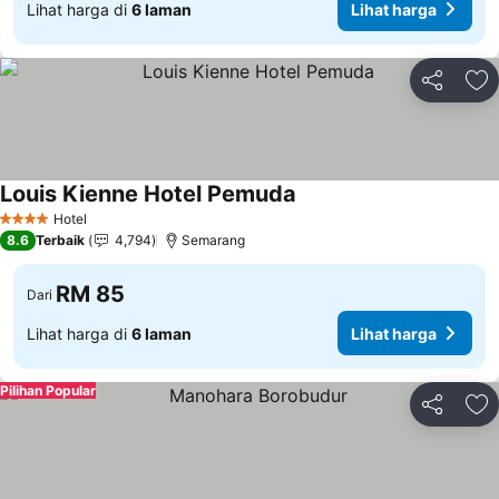
Lihat harga di
6 laman
Lihat harga
Kongsi
Ta
Louis Kienne Hotel Pemuda
Lihat harga
Hotel
4 Bintang
8.6
Terbaik
4,794
Semarang
RM 85
Dari
Lihat harga di
6 laman
Lihat harga
Pilihan Popular
Kongsi
Ta