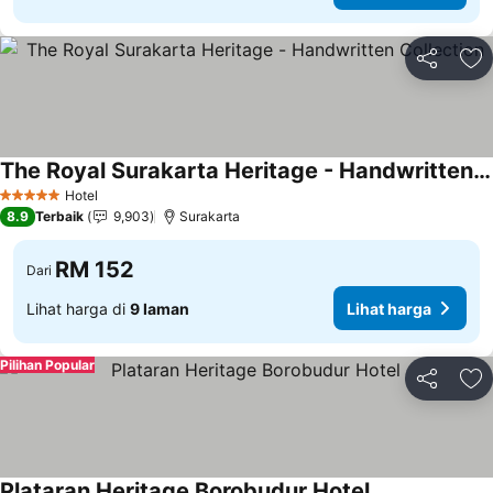
Kongsi
Ta
The Royal Surakarta Heritage - Handwritten Collection
Lihat harga
Hotel
5 Bintang
8.9
Terbaik
9,903
Surakarta
RM 152
Dari
Lihat harga di
9 laman
Lihat harga
Pilihan Popular
Kongsi
Ta
Plataran Heritage Borobudur Hotel