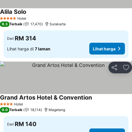
Alila Solo
Lihat harga
Hotel
5 Bintang
9.3
Terbaik
17,470
Surakarta
RM 314
Dari
Lihat harga di
7 laman
Lihat harga
Kongsi
Ta
Grand Artos Hotel & Convention
Lihat harga
Hotel
4 Bintang
9.0
Terbaik
18,114
Magelang
RM 140
Dari