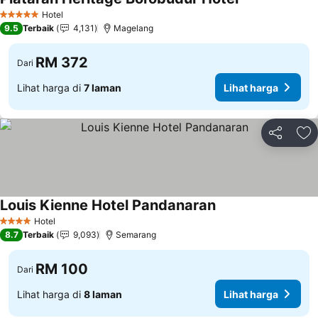
Lihat harga
Hotel
5 Bintang
9.5
Terbaik
4,131
Magelang
RM 372
Dari
Lihat harga di
7 laman
Lihat harga
Kongsi
Ta
Louis Kienne Hotel Pandanaran
Lihat harga
Hotel
4 Bintang
8.7
Terbaik
9,093
Semarang
RM 100
Dari
Lihat harga di
8 laman
Lihat harga