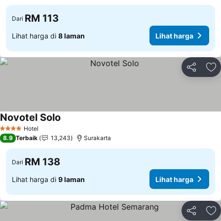
RM 113
Dari
Lihat harga di
8 laman
Lihat harga
Kongsi
Ta
Novotel Solo
Lihat harga
Hotel
4 Bintang
8.9
Terbaik
13,243
Surakarta
RM 138
Dari
Lihat harga di
9 laman
Lihat harga
Kongsi
Ta