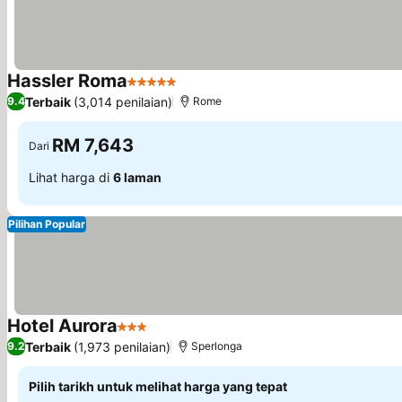
Hassler Roma
5 Bintang
Terbaik
(3,014 penilaian)
9.4
Rome
RM 7,643
Dari
Lihat harga di
6 laman
Pilihan Popular
Hotel Aurora
3 Bintang
Terbaik
(1,973 penilaian)
9.2
Sperlonga
Pilih tarikh untuk melihat harga yang tepat