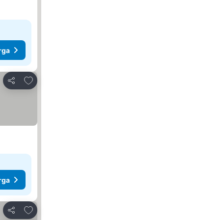
rga
Tambah ke favorit
Kongsi
rga
Tambah ke favorit
Kongsi