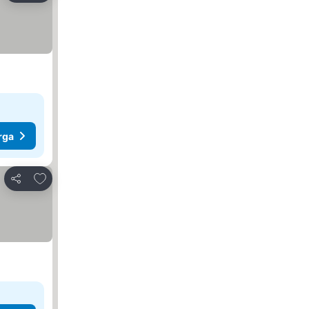
rga
Tambah ke favorit
Kongsi