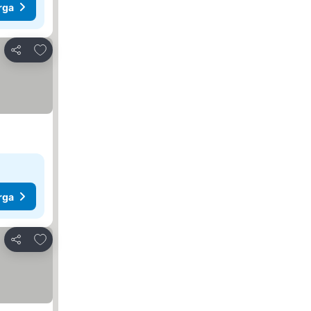
rga
Tambah ke favorit
Kongsi
rga
Tambah ke favorit
Kongsi