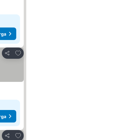
rga
Tambah ke favorit
Kongsi
rga
Tambah ke favorit
Kongsi