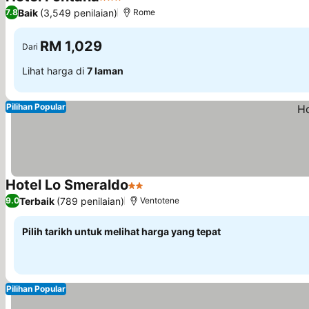
3 Bintang
Baik
(3,549 penilaian)
7.8
Rome
RM 1,029
Dari
Lihat harga di
7 laman
Pilihan Popular
Hotel Lo Smeraldo
2 Bintang
Terbaik
(789 penilaian)
9.0
Ventotene
Pilih tarikh untuk melihat harga yang tepat
Pilihan Popular