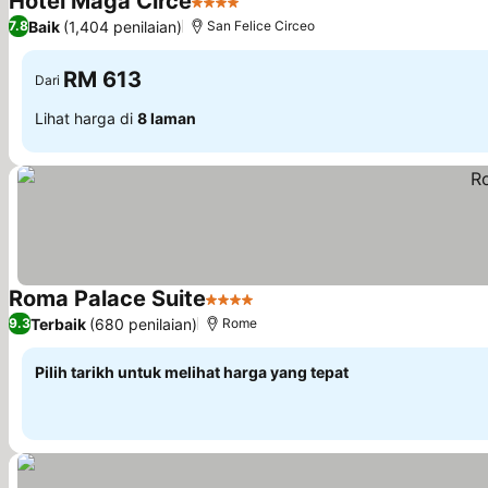
Hotel Maga Circe
4 Bintang
Baik
(1,404 penilaian)
7.8
San Felice Circeo
RM 613
Dari
Lihat harga di
8 laman
Roma Palace Suite
4 Bintang
Terbaik
(680 penilaian)
9.3
Rome
Pilih tarikh untuk melihat harga yang tepat