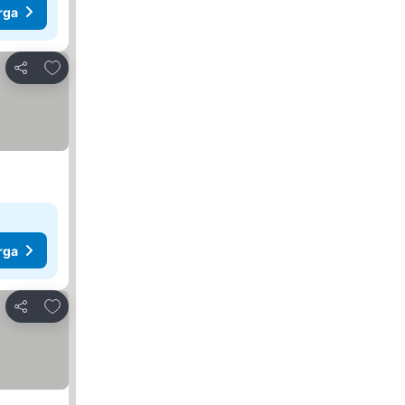
rga
Tambah ke favorit
Kongsi
rga
Tambah ke favorit
Kongsi