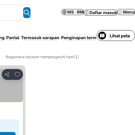
MS · RM
Menu
Daftar masuk
Lihat peta
ng
Pantai
Termasuk sarapan
Penginapan termasuk 2 makan
Tem
Bagaimana bayaran mempengaruhi hasil
Tambah ke favorit
Kongsi