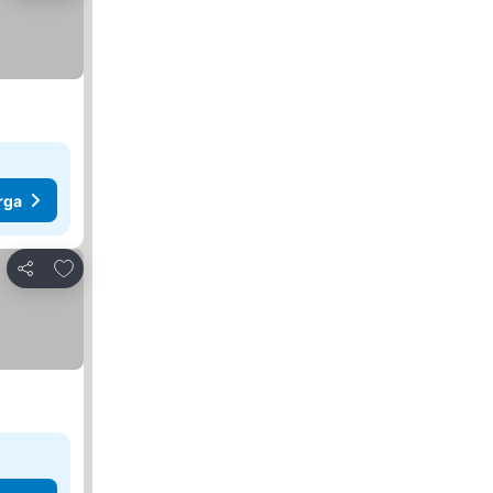
rga
Tambah ke favorit
Kongsi