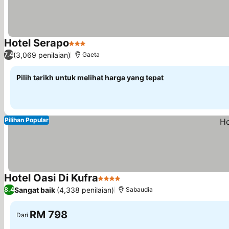
Hotel Serapo
3 Bintang
(3,069 penilaian)
7.4
Gaeta
Pilih tarikh untuk melihat harga yang tepat
Pilihan Popular
Hotel Oasi Di Kufra
4 Bintang
Sangat baik
(4,338 penilaian)
8.4
Sabaudia
RM 798
Dari