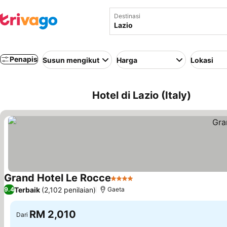
Destinasi
Penapis
Susun mengikut
Harga
Lokasi
Hotel di Lazio (Italy)
Grand Hotel Le Rocce
4 Bintang
Terbaik
(2,102 penilaian)
9.4
Gaeta
RM 2,010
Dari