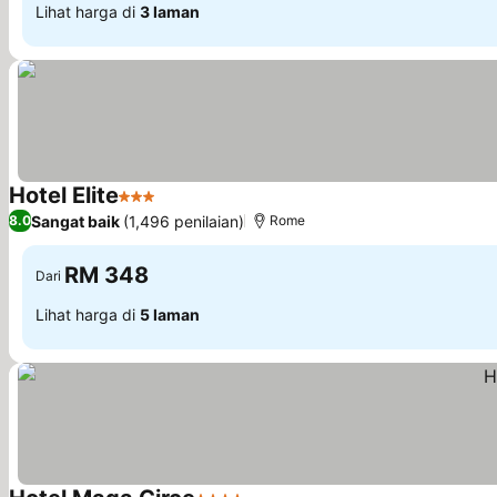
Lihat harga di
3 laman
Hotel Elite
3 Bintang
Sangat baik
(1,496 penilaian)
8.0
Rome
RM 348
Dari
Lihat harga di
5 laman