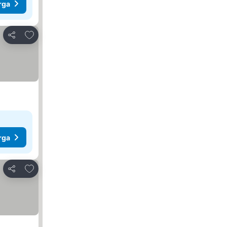
rga
Tambah ke favorit
Kongsi
rga
Tambah ke favorit
Kongsi