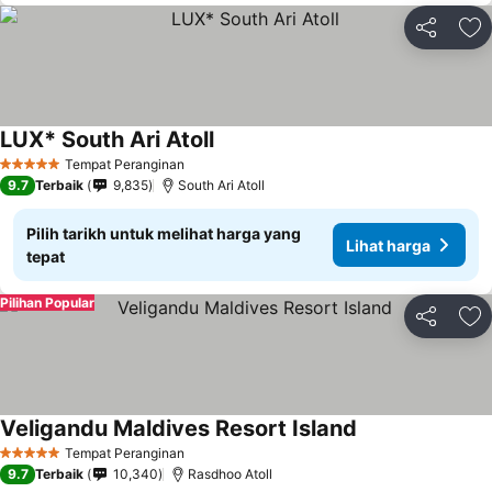
Kongsi
Ta
LUX* South Ari Atoll
Tempat Peranginan
5 Bintang
9.7
Terbaik
9,835
South Ari Atoll
Pilih tarikh untuk melihat harga yang
Lihat harga
tepat
Pilihan Popular
Kongsi
Ta
Veligandu Maldives Resort Island
Tempat Peranginan
5 Bintang
9.7
Terbaik
10,340
Rasdhoo Atoll