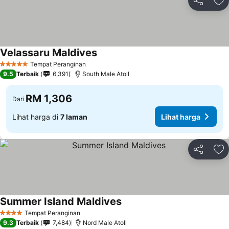
Kongsi
Ta
Velassaru Maldives
Tempat Peranginan
5 Bintang
9.5
Terbaik
6,391
South Male Atoll
RM 1,306
Dari
Lihat harga di
7 laman
Lihat harga
Kongsi
Ta
Summer Island Maldives
Tempat Peranginan
4 Bintang
9.3
Terbaik
7,484
Nord Male Atoll