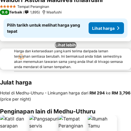
Waldorf Astoria Maldives Ithaafushi
Tempat Peranginan
5 Bintang
9.6
Terbaik
1,895
Maafushi
Pilih tarikh untuk melihat harga yang
Lihat harga
tepat
Lihat lebih
Harga dan ketersediaan yang kami terima daripada laman
tempahan sentiasa berubah. Ini bermaksud anda tidak semestinya
akan menemukan tawaran sama yang anda lihat di trivago semasa
anda mendarat di laman tempahan.
Julat harga
Hotel di Medhu-Uthuru -
Linkungan harga
dari
‎RM 294
ke
‎RM 3,796
(price per night)
Penginapan lain di Medhu-Uthuru