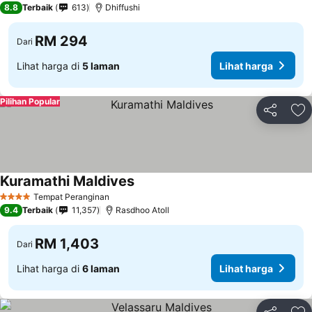
8.8
Terbaik
613
Dhiffushi
RM 294
Dari
Lihat harga di
5 laman
Lihat harga
Pilihan Popular
Kongsi
Ta
Kuramathi Maldives
Tempat Peranginan
4 Bintang
9.4
Terbaik
11,357
Rasdhoo Atoll
RM 1,403
Dari
Lihat harga di
6 laman
Lihat harga