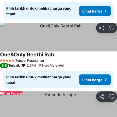
Pilih tarikh untuk melihat harga yang
Lihat harga
tepat
Kongsi
Ta
One&Only Reethi Rah
Tempat Peranginan
5 Bintang
9.6
Terbaik
2,574
Nord Male Atoll
Pilih tarikh untuk melihat harga yang
Lihat harga
tepat
Pilihan Popular
Kongsi
Ta