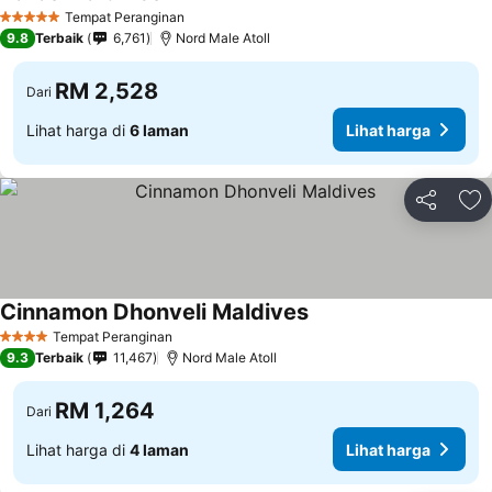
Tempat Peranginan
5 Bintang
9.8
Terbaik
6,761
Nord Male Atoll
RM 2,528
Dari
Lihat harga di
6 laman
Lihat harga
Kongsi
Ta
Cinnamon Dhonveli Maldives
Tempat Peranginan
4 Bintang
9.3
Terbaik
11,467
Nord Male Atoll
RM 1,264
Dari
Lihat harga di
4 laman
Lihat harga