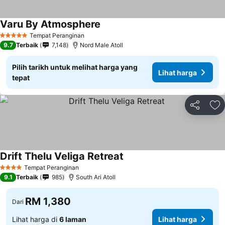
Varu By Atmosphere
Tempat Peranginan
5 Bintang
9.7
Terbaik
7,148
Nord Male Atoll
Pilih tarikh untuk melihat harga yang
Lihat harga
tepat
Kongsi
Ta
Drift Thelu Veliga Retreat
Tempat Peranginan
4 Bintang
9.1
Terbaik
985
South Ari Atoll
RM 1,380
Dari
Lihat harga di
6 laman
Lihat harga