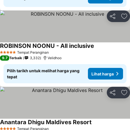
Kongsi
Ta
ROBINSON NOONU - All inclusive
Tempat Peranginan
5 Bintang
9.7
Terbaik
3,332
Velidhoo
Pilih tarikh untuk melihat harga yang
Lihat harga
tepat
Kongsi
Ta
Anantara Dhigu Maldives Resort
Tempat Peranginan