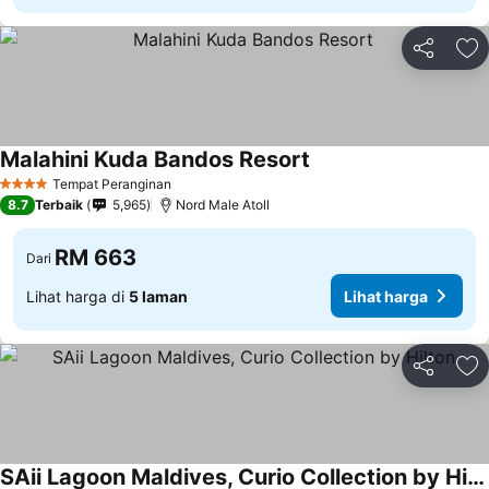
Kongsi
Ta
Malahini Kuda Bandos Resort
Tempat Peranginan
4 Bintang
8.7
Terbaik
5,965
Nord Male Atoll
RM 663
Dari
Lihat harga di
5 laman
Lihat harga
Kongsi
Ta
SAii Lagoon Maldives, Curio Collection by Hilton