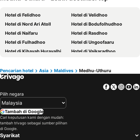
Hotel di Kelantan
Hotel di Selangor
Hotel di Felidhoo
Hotel di Velidhoo
Hotel di Tioman Island
Hotel di Hong Kong
Hotel di Nord Ari Atoll
Hotel di Bodufolhudhoo
Hotel di Johor
Hotel di Malaysia
Hotel di Naifaru
Hotel di Rasdhoo
Hotel di Shanghai
Hotel di Koh Lipe
Hotel di Fulhadhoo
Hotel di Ungoofaaru
Hotel di Pulau Perhentian
Hotel di Perak
Hotel di Kihavah Huravalhi
Hotel di Vaikaradhoo
Hotel di Bali
Hotel di Negeri Sembilan
Hotel di Fuvahmulah
Hotel di Haggnaameedhoo
Hotel di Phuket
Hotel di Seberang Prai
Hotel di Maamingili
Hotel di Maalhos
Hotel di Sabah
Hotel di Al Madinah Region
Pencarian hotel
Asia
Maldives
Medhu-Uthuru
Facebook
Twitter
Insta
Yo
Pilih negara
Tambah di Google
Cari keputusan kami dengan mudah:
tambah trivago sebagai sumber pilihan
di Google.
Syarikat