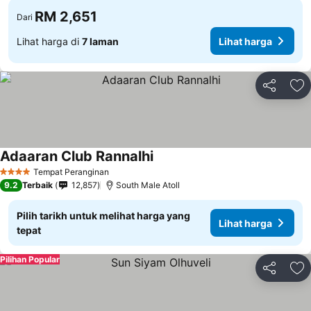
RM 2,651
Dari
Lihat harga di
7 laman
Lihat harga
Kongsi
Ta
Adaaran Club Rannalhi
Tempat Peranginan
4 Bintang
9.2
Terbaik
12,857
South Male Atoll
Pilih tarikh untuk melihat harga yang
Lihat harga
tepat
Pilihan Popular
Kongsi
Ta