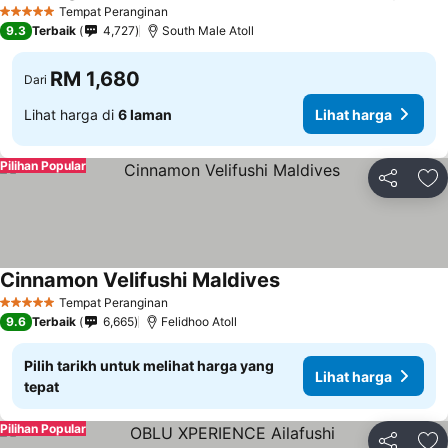
Tempat Peranginan
5 Bintang
9.3
Terbaik
4,727
South Male Atoll
RM 1,680
Dari
Lihat harga di
6 laman
Lihat harga
Pilihan Popular
Kongsi
Ta
Cinnamon Velifushi Maldives
Tempat Peranginan
5 Bintang
9.6
Terbaik
6,665
Felidhoo Atoll
Pilih tarikh untuk melihat harga yang
Lihat harga
tepat
Pilihan Popular