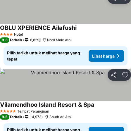
Kongsi
Ta
OBLU XPERIENCE Ailafushi
Hotel
4 Bintang
9.3
Terbaik
6,829
Nord Male Atoll
Pilih tarikh untuk melihat harga yang
Lihat harga
tepat
Kongsi
Ta
Vilamendhoo Island Resort & Spa
Tempat Peranginan
5 Bintang
9.5
Terbaik
14,973
South Ari Atoll
Pilih tarikh untuk melihat harga yang