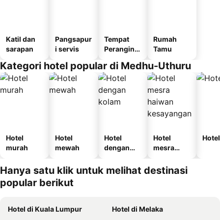
Katil dan
Pangsapur
Tempat
Rumah
sarapan
i servis
Perangina
Tamu
n
Kategori hotel popular di Medhu-Uthuru
Hotel
Hotel
Hotel
Hotel
Hotel
murah
mewah
dengan
mesra
kolam
haiwan
kesayanga
Hanya satu klik untuk melihat destinasi
n
popular berikut
Hotel di Kuala Lumpur
Hotel di Melaka