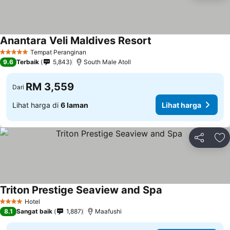
Anantara Veli Maldives Resort
Tempat Peranginan
5 Bintang
9.6
Terbaik
5,843
South Male Atoll
RM 3,559
Dari
Lihat harga di
6 laman
Lihat harga
Kongsi
Ta
Triton Prestige Seaview and Spa
Hotel
4 Bintang
8.1
Sangat baik
1,887
Maafushi