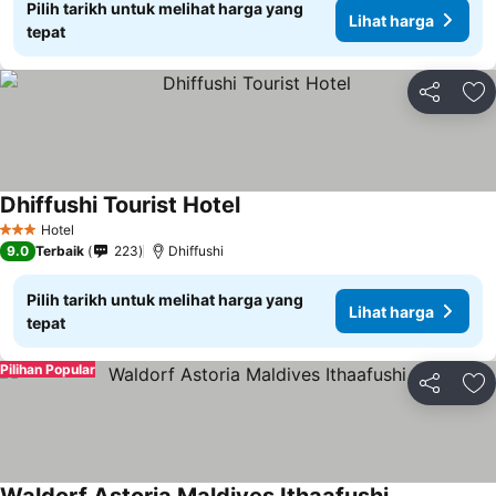
Pilih tarikh untuk melihat harga yang
Lihat harga
tepat
Kongsi
Ta
Dhiffushi Tourist Hotel
Hotel
3 Bintang
9.0
Terbaik
223
Dhiffushi
Pilih tarikh untuk melihat harga yang
Lihat harga
tepat
Pilihan Popular
Kongsi
Ta