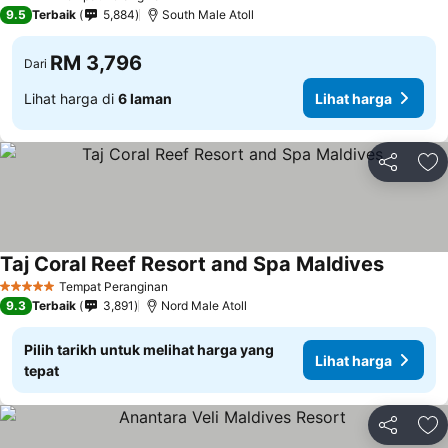
5 Bintang
9.5
Terbaik
5,884
South Male Atoll
RM 3,796
Dari
Lihat harga di
6 laman
Lihat harga
Kongsi
Ta
Taj Coral Reef Resort and Spa Maldives
Tempat Peranginan
5 Bintang
9.3
Terbaik
3,891
Nord Male Atoll
Pilih tarikh untuk melihat harga yang
Lihat harga
tepat
Kongsi
Ta