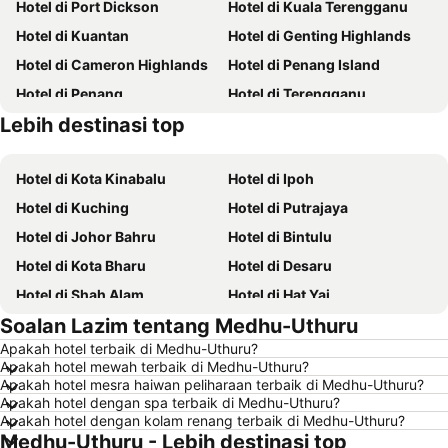
Hotel di Port Dickson
Hotel di Kuala Terengganu
Hotel di Kuantan
Hotel di Genting Highlands
Hotel di Cameron Highlands
Hotel di Penang Island
Hotel di Penang
Hotel di Terengganu
Lebih destinasi top
Hotel di Batam
Hotel di Perlis
Hotel di Kota Kinabalu
Hotel di Ipoh
Hotel di Kuching
Hotel di Putrajaya
Hotel di Johor Bahru
Hotel di Bintulu
Hotel di Kota Bharu
Hotel di Desaru
Hotel di Shah Alam
Hotel di Hat Yai
Soalan Lazim tentang Medhu-Uthuru
Hotel di Batu Ferringhi
Hotel di Miri
Apakah hotel terbaik di Medhu-Uthuru?
Hotel di Georgetown
Hotel di Alor Setar
Apakah hotel mewah terbaik di Medhu-Uthuru?
Hotel di Taiping
Hotel di Singapore
Apakah hotel mesra haiwan peliharaan terbaik di Medhu-Uthuru?
Apakah hotel dengan spa terbaik di Medhu-Uthuru?
Hotel di Seremban
Hotel di Cherating
Apakah hotel dengan kolam renang terbaik di Medhu-Uthuru?
Medhu-Uthuru - Lebih destinasi top
Hotel di Brinchang
Hotel di Langkawi