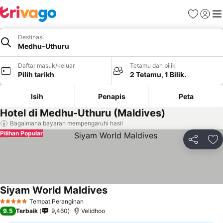
Kegemara
Daftar
Me
Destinasi
Medhu-Uthuru
Daftar masuk/keluar
Tetamu dan bilik
Pilih tarikh
2 Tetamu, 1 Bilik.
Isih
Penapis
Peta
Hotel di Medhu-Uthuru (Maldives)
Bagaimana bayaran mempengaruhi hasil
Pilihan Popular
Kongsi
Ta
Siyam World Maldives
Tempat Peranginan
5 Bintang
9.5
Terbaik
9,460
Velidhoo