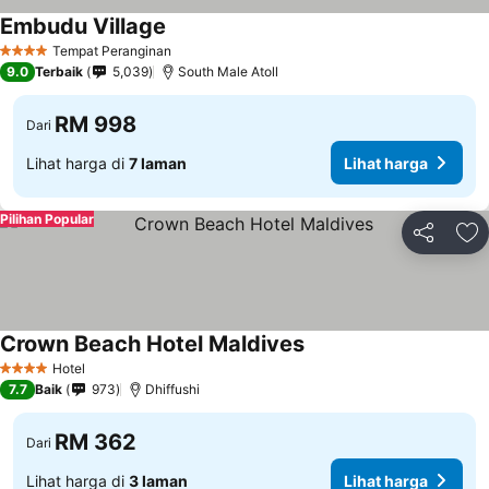
Embudu Village
Tempat Peranginan
4 Bintang
9.0
Terbaik
5,039
South Male Atoll
RM 998
Dari
Lihat harga di
7 laman
Lihat harga
Pilihan Popular
Kongsi
Ta
Crown Beach Hotel Maldives
Hotel
4 Bintang
7.7
Baik
973
Dhiffushi
RM 362
Dari
Lihat harga di
3 laman
Lihat harga