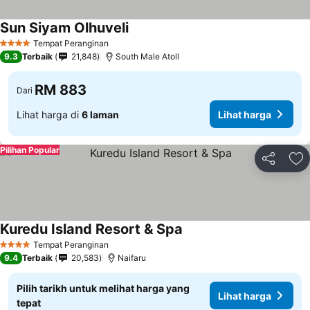
Sun Siyam Olhuveli
Tempat Peranginan
4 Bintang
9.3
Terbaik
21,848
South Male Atoll
RM 883
Dari
Lihat harga di
6 laman
Lihat harga
Pilihan Popular
Kongsi
Ta
Kuredu Island Resort & Spa
Tempat Peranginan
4 Bintang
9.4
Terbaik
20,583
Naifaru
Pilih tarikh untuk melihat harga yang
Lihat harga
tepat