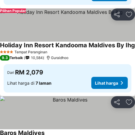
Pilihan Popular
Kongsi
Ta
Holiday Inn Resort Kandooma Maldives By Ihg
Tempat Peranginan
4 Bintang
9.3
Terbaik
10,584
Guraidhoo
RM 2,079
Dari
Lihat harga di
7 laman
Lihat harga
Kongsi
Ta
Baros Maldives