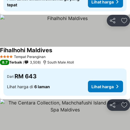
Lihat harga
tepat
Kongsi
Ta
Fihalhohi Maldives
Tempat Peranginan
4 Bintang
8.7
Terbaik
3,508
South Male Atoll
RM 643
Dari
Lihat harga di
6 laman
Lihat harga
Kongsi
Ta