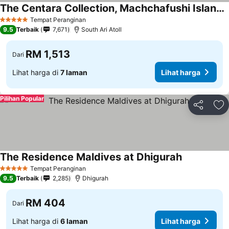
The Centara Collection, Machchafushi Island Resort & Spa Maldives
Tempat Peranginan
5 Bintang
9.5
Terbaik
7,671
South Ari Atoll
RM 1,513
Dari
Lihat harga di
7 laman
Lihat harga
Pilihan Popular
Kongsi
Ta
The Residence Maldives at Dhigurah
Tempat Peranginan
5 Bintang
9.5
Terbaik
2,285
Dhigurah
RM 404
Dari
Lihat harga di
6 laman
Lihat harga