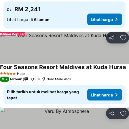
RM 2,241
Dari
Lihat harga di
6 laman
Lihat harga
Pilihan Popular
Kongsi
Ta
Four Seasons Resort Maldives at Kuda Huraa
Hotel
5 Bintang
9.7
Terbaik
3,138
Nord Male Atoll
Pilih tarikh untuk melihat harga yang
Lihat harga
tepat
Kongsi
Ta