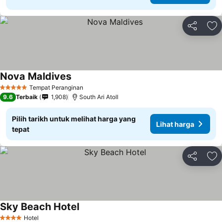
Kongsi
Ta
Nova Maldives
Tempat Peranginan
5 Bintang
9.6
Terbaik
1,908
South Ari Atoll
Pilih tarikh untuk melihat harga yang
Lihat harga
tepat
Kongsi
Ta
Sky Beach Hotel
Hotel
4 Bintang