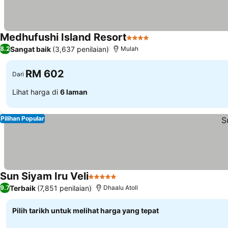
Medhufushi Island Resort
4 Bintang
Sangat baik
(3,637 penilaian)
8.2
Mulah
RM 602
Dari
Lihat harga di
6 laman
Pilihan Popular
Sun Siyam Iru Veli
5 Bintang
Terbaik
(7,851 penilaian)
9.7
Dhaalu Atoll
Pilih tarikh untuk melihat harga yang tepat