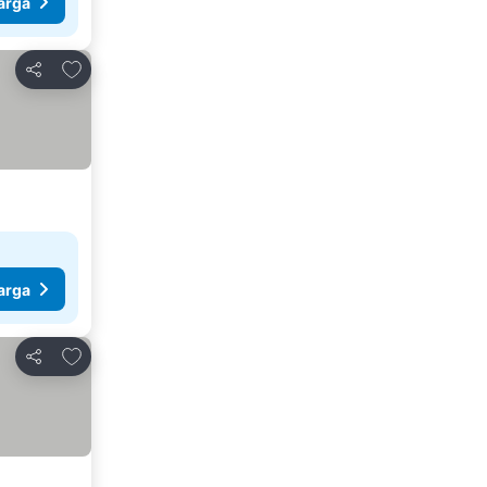
arga
Tambah ke favorit
Kongsi
arga
Tambah ke favorit
Kongsi