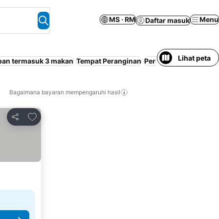
MS · RM
Menu
Daftar masuk
Lihat peta
pan termasuk 3 makan
Tempat Peranginan
Perkhidmatan Ulang-A
Bagaimana bayaran mempengaruhi hasil
Tambah ke favorit
Kongsi