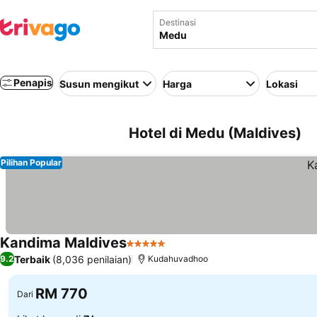
Destinasi
Penapis
Susun mengikut
Harga
Lokasi
Hotel di Medu (Maldives)
Pilihan Popular
Kandima Maldives
5 Bintang
Terbaik
(8,036 penilaian)
9.2
Kudahuvadhoo
RM 770
Dari