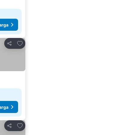
arga
Tambah ke favorit
Kongsi
arga
Tambah ke favorit
Kongsi