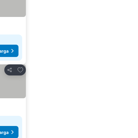
arga
Tambah ke favorit
Kongsi
arga