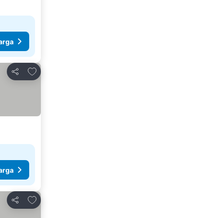
arga
Tambah ke favorit
Kongsi
arga
Tambah ke favorit
Kongsi