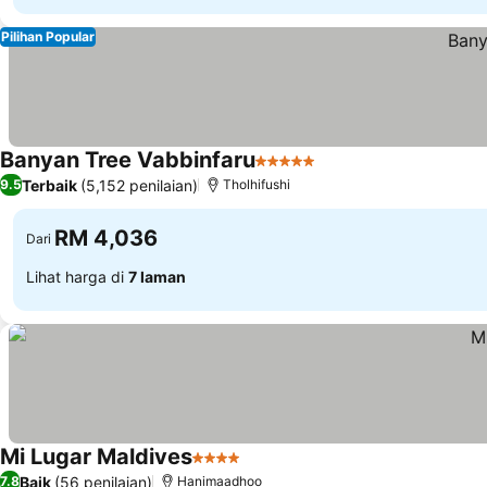
Pilihan Popular
Banyan Tree Vabbinfaru
5 Bintang
Terbaik
(5,152 penilaian)
9.5
Tholhifushi
RM 4,036
Dari
Lihat harga di
7 laman
Mi Lugar Maldives
4 Bintang
Baik
(56 penilaian)
7.8
Hanimaadhoo