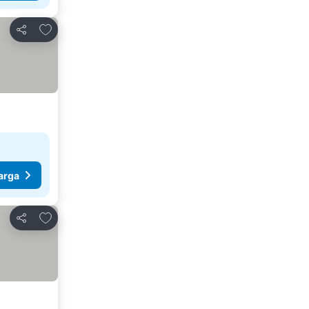
Tambah ke favorit
Kongsi
arga
Tambah ke favorit
Kongsi