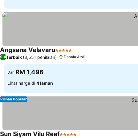
Angsana Velavaru
5 Bintang
Terbaik
(8,551 penilaian)
9.4
Dhaalu Atoll
RM 1,496
Dari
Lihat harga di
4 laman
Pilihan Popular
Sun Siyam Vilu Reef
5 Bintang