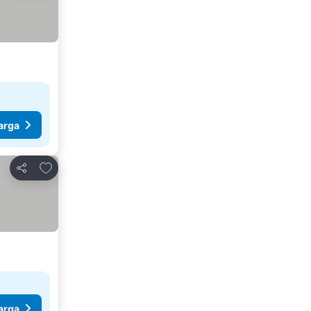
arga
Tambah ke favorit
Kongsi
arga