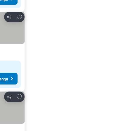
Tambah ke favorit
Kongsi
arga
Tambah ke favorit
Kongsi