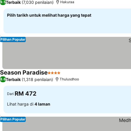
Terbaik
(7,030 penilaian)
9.5
Hakuraa
Pilih tarikh untuk melihat harga yang tepat
Pilihan Popular
Season Paradise
4 Bintang
Terbaik
(1,318 penilaian)
8.6
Thulusdhoo
RM 472
Dari
Lihat harga di
4 laman
Pilihan Popular