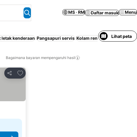
MS · RM
Menu
Daftar masuk
Lihat peta
 letak kenderaan
Pangsapuri servis
Kolam renang
Tempat Peran
Bagaimana bayaran mempengaruhi hasil
Tambah ke favorit
Kongsi