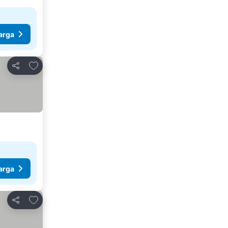
arga
Tambah ke favorit
Kongsi
arga
Tambah ke favorit
Kongsi