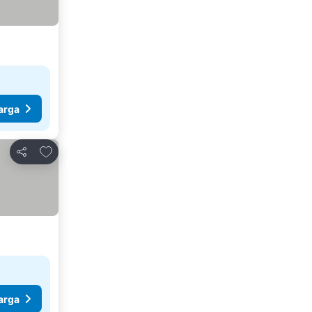
arga
Tambah ke favorit
Kongsi
arga