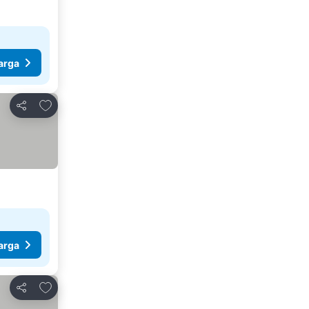
arga
Tambah ke favorit
Kongsi
arga
Tambah ke favorit
Kongsi