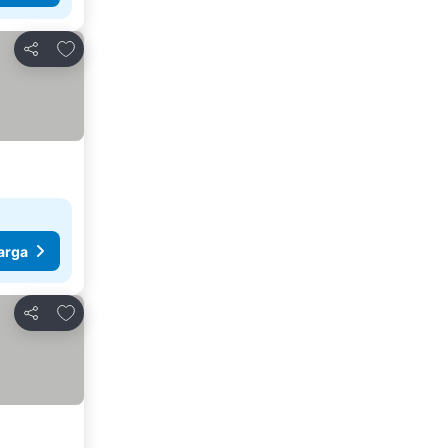
Tambah ke favorit
Kongsi
arga
Tambah ke favorit
Kongsi