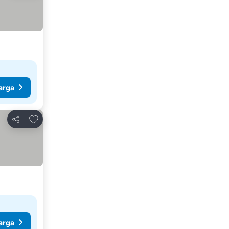
arga
Tambah ke favorit
Kongsi
arga