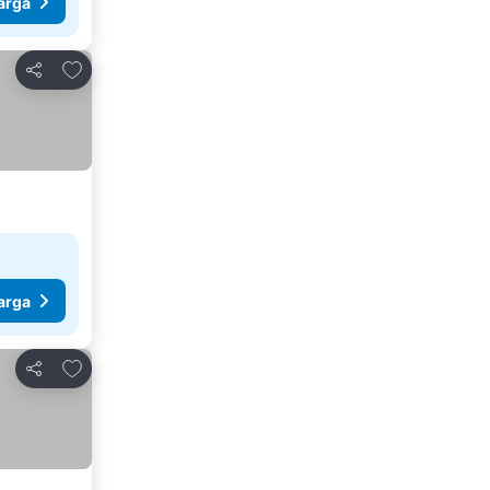
arga
Tambah ke favorit
Kongsi
arga
Tambah ke favorit
Kongsi