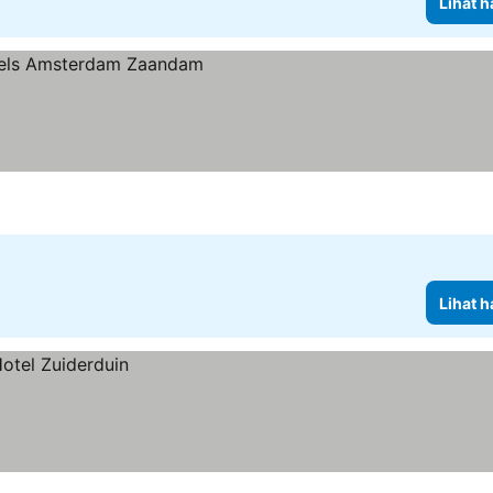
Lihat h
rga
Lihat h