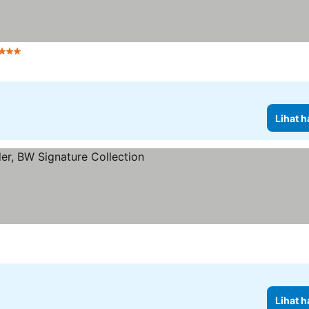
 Bintang
Lihat harga
Lihat h
ang
Lihat harga
Lihat h