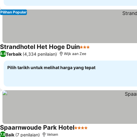
Pilihan Popular
Strandhotel Het Hoge Duin
3 Bintang
Lihat harga
Terbaik
(4,334 penilaian)
8.6
Wijk aan Zee
Pilih tarikh untuk melihat harga yang tepat
Spaarnwoude Park Hotel
4 Bintang
Lihat harga
Baik
(7 penilaian)
7.8
Velsen