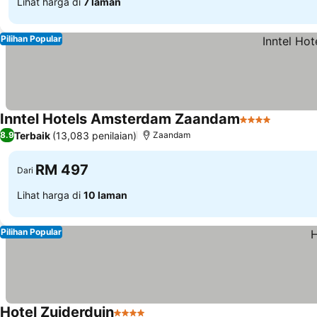
Lihat harga di
7 laman
Pilihan Popular
Inntel Hotels Amsterdam Zaandam
4 Bintang
Lihat ha
Terbaik
(13,083 penilaian)
8.9
Zaandam
RM 497
Dari
Lihat harga di
10 laman
Pilihan Popular
Hotel Zuiderduin