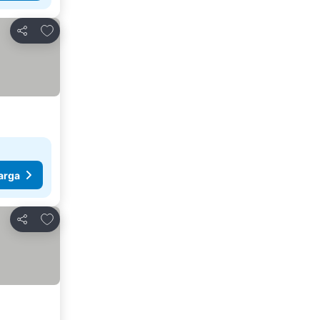
Tambah ke favorit
Kongsi
arga
Tambah ke favorit
Kongsi