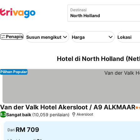
Destinasi
Penapis
Susun mengikut
Harga
Lokasi
Hotel di North Holland (Ne
Pilihan Popular
Van der Valk Hotel Akersloot / A9 ALKMAAR
4 
Sangat baik
(10,059 penilaian)
8.3
Akersloot
RM 709
Dari