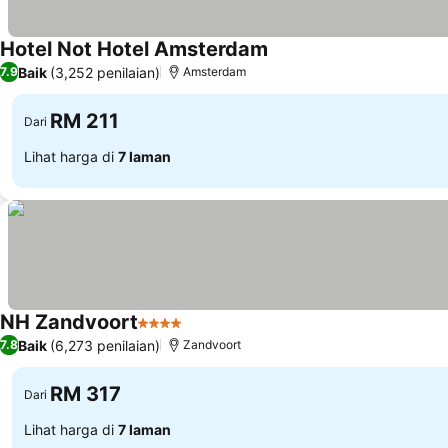
Hotel Not Hotel Amsterdam
Lihat harga
Baik
(3,252 penilaian)
7.9
Amsterdam
RM 211
Dari
Lihat harga di
7 laman
NH Zandvoort
4 Bintang
Lihat harga
Baik
(6,273 penilaian)
7.8
Zandvoort
RM 317
Dari
Lihat harga di
7 laman