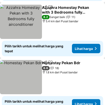
Azzahra Homestay Pekan
Kongsi
Tambah ke favorit
with 3 Bedrooms fully
airconditioner
8.2
Sangat baik
11
5.4 km dari Pusat bandar
Pilih tarikh untuk melihat harga yang
Lihat harga
tepat
Homestay Pekan Bdr
Kongsi
Tambah ke favorit
6.6
18
1.8 km dari Pusat bandar
Pilih tarikh untuk melihat harga yang
Lihat harga