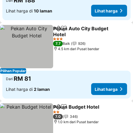
RM 188
Dari
Lihat harga di
10 laman
Lihat harga
Pekan Auto City Budget
Kongsi
Tambah ke favorit
Hotel
3 Bintang
7.7
Baik
926
4.5 km dari Pusat bandar
Pilihan Popular
RM 81
Dari
Lihat harga di
2 laman
Lihat harga
Pekan Budget Hotel
Kongsi
Tambah ke favorit
2 Bintang
7.0
346
1.0 km dari Pusat bandar