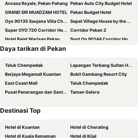
Ancasa Royale, Pekan Pahang
Pekan Auto City Budget Hotel
GRAND SRI MUADZAM HOTEL
Pekan Budget Hotel
Oyo 90135 Saujana Villa Cherok Paloh
Sepat Village House by the Beach
Super OYO 720 Corridor Hotel 2
Corridor Pekan 2
Hotel Bajet Warisan Pekan
Spot On 90144 Corridor Hotel 1
Daya tarikan di Pekan
Seri Rendang Permai Homestay Pekan Pahang
Teluk Chempedak
Lapangan Terbang Sultan Haji Ahmad Shah
Berjaya Megamall Kuantan
Bukit Gambang Resort City
East Coast Mall
Teluk Chempedak
Pusat Penerangan dan Santuari Penyu Cherating
Taman Gelora
Destinasi Top
Hotel di Kuantan
Hotel di Cherating
Hotel di Kuala Kemaman
Hotel di Kijal