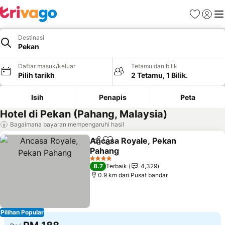
Kegemara
Daftar
Me
Destinasi
Pekan
Daftar masuk/keluar
Tetamu dan bilik
Pilih tarikh
2 Tetamu, 1 Bilik.
Isih
Penapis
Peta
Hotel di Pekan (Pahang, Malaysia)
Bagaimana bayaran mempengaruhi hasil
Ancasa Royale, Pekan
Kongsi
Tambah ke favorit
Pahang
4 Bintang
8.7
Terbaik
4,329
0.9 km dari Pusat bandar
Pilihan Popular