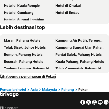
Hotel di Kuala Rompin
Hotel di Chukai
Hotel di Gambang
Hotel di Endau
Hotel di Sungai Lembing
Lebih destinasi top
Maran, Pahang Hotels
Kampung Air Putih, Terengganu Hotels
Teluk Sisek, Johor Hotels
Kampung Sungai Ular, Pahang Hotels
Rompin, Pahang Hotels
Pantai Balok, Pahang Hotels
Beserah, Pahang Hotels
Kuala Pahang, Pahang Hotels
Tanjung Lumpur, Pahang Hotels
Teluk Cempedak, Pahang Hotels
Kampung Sepat, Pahang Hotels
Kampung Kuala Kenau, Pahang Hotels
Lihat semua penginapan di Pekan
Kampung Sungai Miang, Pahang Hotels
Tanah Putih, Pahang Hotels
Pencarian hotel
Asia
Malaysia
Pahang
Pekan
Kuala Chini, Pahang Hotels
Kuantan, Pahang Hotels
Genting Highlands, Pahang Hotels
Bentong, Pahang Hotels
Facebook
Twitter
Insta
Yo
Temerloh, Pahang Hotels
Bukit Fraser, Pahang Hotels
Pilih negara