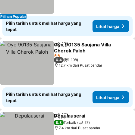
Pilihan Popular
Pilih tarikh untuk melihat harga yang
Lihat harga
tepat
Oyo 90135 Saujana Villa
Kongsi
Tambah ke favorit
Cherok Paloh
2 Bintang
6.4
198
12.7 km dari Pusat bandar
Pilih tarikh untuk melihat harga yang
Lihat harga
tepat
Depulauserai
Kongsi
Tambah ke favorit
8.8
Terbaik
57
7.4 km dari Pusat bandar