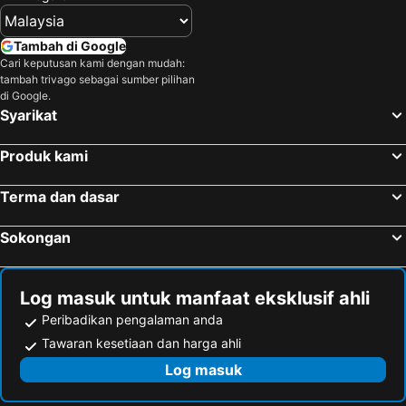
Jerantut, Pahang Hotels
Raub, Pahang Hotels
Kuala Lipis, Pahang Hotels
Mentakab, Pahang Hotels
Tambah di Google
Kuala Lumpur, Kuala Lumpur Hotels
Melaka, Melaka Hotels
Cari keputusan kami dengan mudah:
tambah trivago sebagai sumber pilihan
Port Dickson, Negeri Sembilan Hotels
Georgetown, Penang Hotels
di Google.
Kota Kinabalu, Sabah Hotels
Kuala Terengganu, Terengganu Hotels
Syarikat
Ipoh, Perak Hotels
Johor Bahru, Johor Hotels
Produk kami
Terma dan dasar
Sokongan
Log masuk untuk manfaat eksklusif ahli
Peribadikan pengalaman anda
Tawaran kesetiaan dan harga ahli
Log masuk