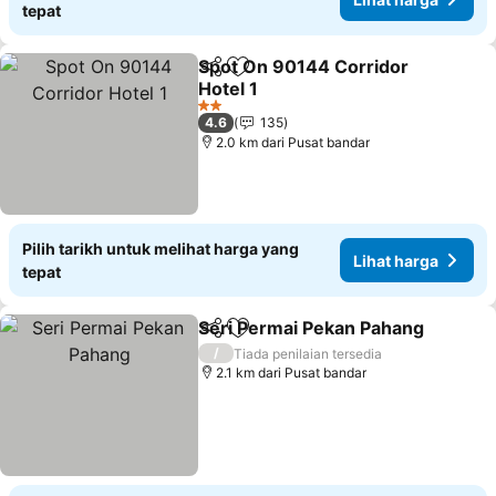
tepat
Spot On 90144 Corridor
Kongsi
Tambah ke favorit
Hotel 1
2 Bintang
4.6
135
2.0 km dari Pusat bandar
Pilih tarikh untuk melihat harga yang
Lihat harga
tepat
Seri Permai Pekan Pahang
Kongsi
Tambah ke favorit
/
Tiada penilaian tersedia
2.1 km dari Pusat bandar