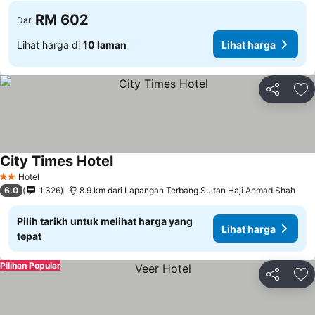
RM 602
Dari
Lihat harga di
10 laman
Lihat harga
Kongsi
Ta
City Times Hotel
Hotel
2 Bintang
6.0
1,326
8.9 km dari Lapangan Terbang Sultan Haji Ahmad Shah
Pilih tarikh untuk melihat harga yang
Lihat harga
tepat
Pilihan Popular
Kongsi
Ta