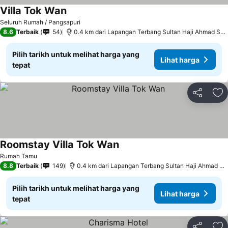
Villa Tok Wan
Seluruh Rumah / Pangsapuri
8.6
Terbaik
54
0.4 km dari Lapangan Terbang Sultan Haji Ahmad Shah
Pilih tarikh untuk melihat harga yang
Lihat harga
tepat
Kongsi
Ta
Roomstay Villa Tok Wan
Rumah Tamu
8.8
Terbaik
149
0.4 km dari Lapangan Terbang Sultan Haji Ahmad Shah
Pilih tarikh untuk melihat harga yang
Lihat harga
tepat