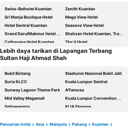
Swiss-Belhotel Kuantan
Zenith Kuantan
Sri Manja Boutique Hotel
Mega View Hotel
Hotel Sentral Kuantan
Seasons View Hotel
Grand DarulMakmur Hotel Kuantan
Shahzan Hotel Kuantan, Trademark Collection by Wyndham
Cathayana Hotel Kuantan
The V Hotel
Lebih daya tarikan di Lapangan Terbang
Hotel Seri Malaysia Kuantan
Skytree Hotel
Sultan Haji Ahmad Shah
Pantai Regal Hotel
Elmark Hotel Kuantan
AC Hotel Kuantan
The Riverbank Hotel
Bukit Bintang
Stadiunm Nasional Bukit Jalil
Hotel Grand Continental Kuantan
Vivo Hotel
Suria KLCC
Kuala Lumpur Sentral
Arenaa Batik Boutique Hotel
Rocana Hotel
Sunway Lagoon Theme Park
A'Famosa
Mangala Estate Boutique Resort
The Leverage Lite Hotel Kuantan
Mid Valley Megamall
Kuala Lumpur Convention Centre
Riverside Boutique Guesthouse
E-RED HOTEL KUANTAN
Setiawangsa
KLIA Ekspres
GM Hotel Kuantan
Sun Inns Rest House Kuantan
Terminal Bersepadu Selatan
Jalan Tunku Abdul Rahman
Lovita Kuantan Hotel
Classic Boutique Hotel Kuantan
Pasar Payang
Pantai Air Papan
Pencarian hotel
Asia
Malaysia
Pahang
Kuantan
Kosma Boutique Hotel
Casa 96 Villa