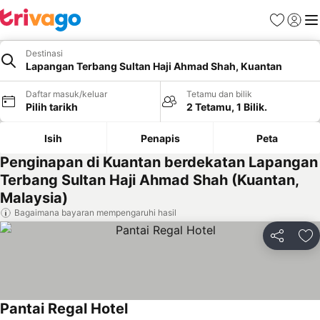
Kegemara
Daftar
Me
Destinasi
Lapangan Terbang Sultan Haji Ahmad Shah, Kuantan
Daftar masuk/keluar
Tetamu dan bilik
Pilih tarikh
2 Tetamu, 1 Bilik.
Isih
Penapis
Peta
Penginapan di Kuantan berdekatan Lapangan
Terbang Sultan Haji Ahmad Shah (Kuantan,
Malaysia)
Bagaimana bayaran mempengaruhi hasil
Kongsi
Ta
Pantai Regal Hotel