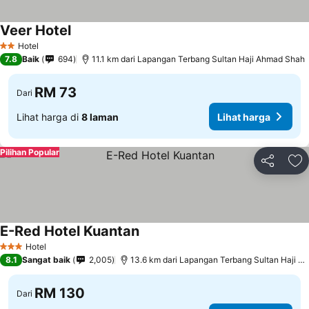
Veer Hotel
Hotel
2 Bintang
7.8
Baik
694
11.1 km dari Lapangan Terbang Sultan Haji Ahmad Shah
RM 73
Dari
Lihat harga di
8 laman
Lihat harga
Pilihan Popular
Kongsi
Ta
E-Red Hotel Kuantan
Hotel
3 Bintang
8.1
Sangat baik
2,005
13.6 km dari Lapangan Terbang Sultan Haji Ahmad Shah
RM 130
Dari