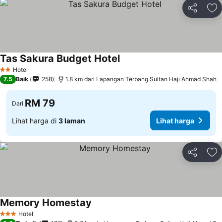
Kongsi
Ta
Tas Sakura Budget Hotel
Hotel
2 Bintang
7.5
Baik
258
1.8 km dari Lapangan Terbang Sultan Haji Ahmad Shah
RM 79
Dari
Lihat harga di
3 laman
Lihat harga
Kongsi
Ta
Memory Homestay
Hotel
3 Bintang