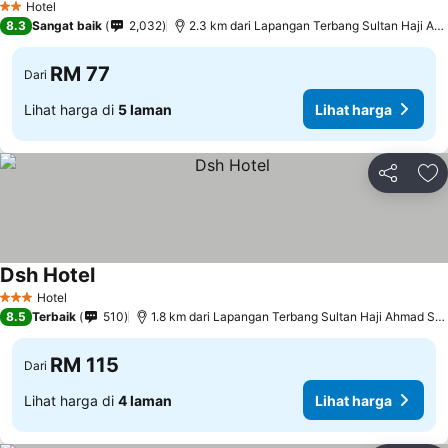
Hotel
2 Bintang
8.3
Sangat baik
2,032
2.3 km dari Lapangan Terbang Sultan Haji Ahmad Shah
RM 77
Dari
Lihat harga di
5 laman
Lihat harga
Kongsi
Ta
Dsh Hotel
Hotel
3 Bintang
8.5
Terbaik
510
1.8 km dari Lapangan Terbang Sultan Haji Ahmad Shah
RM 115
Dari
Lihat harga di
4 laman
Lihat harga