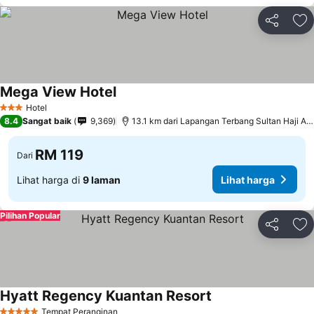
Kongsi
Ta
Mega View Hotel
Hotel
3 Bintang
8.4
Sangat baik
9,369
13.1 km dari Lapangan Terbang Sultan Haji Ahmad Shah
RM 119
Dari
Lihat harga di
9 laman
Lihat harga
Pilihan Popular
Kongsi
Ta
Hyatt Regency Kuantan Resort
Tempat Peranginan