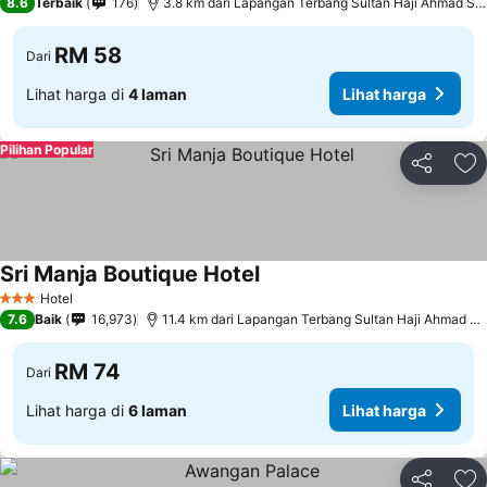
8.6
Terbaik
176
3.8 km dari Lapangan Terbang Sultan Haji Ahmad Shah
RM 58
Dari
Lihat harga di
4 laman
Lihat harga
Pilihan Popular
Kongsi
Ta
Sri Manja Boutique Hotel
Hotel
3 Bintang
7.6
Baik
16,973
11.4 km dari Lapangan Terbang Sultan Haji Ahmad Shah
RM 74
Dari
Lihat harga di
6 laman
Lihat harga