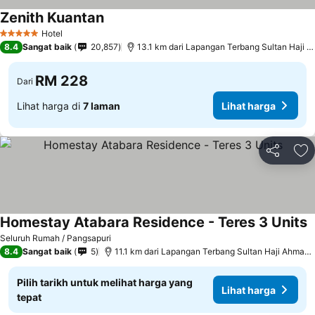
Zenith Kuantan
Hotel
5 Bintang
8.4
Sangat baik
20,857
13.1 km dari Lapangan Terbang Sultan Haji Ahmad Shah
RM 228
Dari
Lihat harga di
7 laman
Lihat harga
Kongsi
Ta
Homestay Atabara Residence - Teres 3 Units
Seluruh Rumah / Pangsapuri
8.4
Sangat baik
5
11.1 km dari Lapangan Terbang Sultan Haji Ahmad Shah
Pilih tarikh untuk melihat harga yang
Lihat harga
tepat