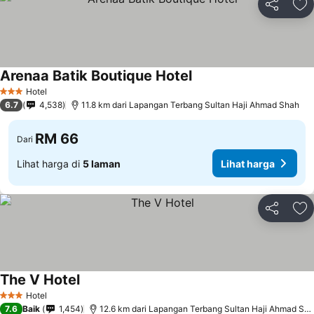
Kongsi
Ta
Arenaa Batik Boutique Hotel
Hotel
3 Bintang
6.7
4,538
11.8 km dari Lapangan Terbang Sultan Haji Ahmad Shah
RM 66
Dari
Lihat harga di
5 laman
Lihat harga
Kongsi
Ta
The V Hotel
Hotel
3 Bintang
7.6
Baik
1,454
12.6 km dari Lapangan Terbang Sultan Haji Ahmad Shah