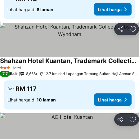
Lihat harga di
6 laman
Lihat harga
Kongsi
Ta
Shahzan Hotel Kuantan, Trademark Collection by Wyndham
Hotel
3 Bintang
7.7
Baik
8,658
12.7 km dari Lapangan Terbang Sultan Haji Ahmad Shah
RM 117
Dari
Lihat harga di
10 laman
Lihat harga
Kongsi
Ta