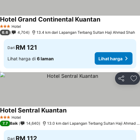
Hotel Grand Continental Kuantan
Hotel
3 Bintang
6.6
4,704
13.4 km dari Lapangan Terbang Sultan Haji Ahmad Shah
RM 121
Dari
Lihat harga di
6 laman
Lihat harga
Kongsi
Ta
Hotel Sentral Kuantan
Hotel
3 Bintang
7.7
Baik
14,640
13.0 km dari Lapangan Terbang Sultan Haji Ahmad Shah
RM 112
Dari