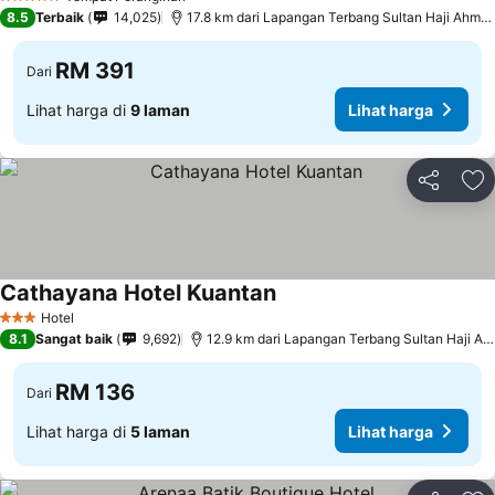
5 Bintang
8.5
Terbaik
14,025
17.8 km dari Lapangan Terbang Sultan Haji Ahmad Shah
RM 391
Dari
Lihat harga di
9 laman
Lihat harga
Kongsi
Ta
Cathayana Hotel Kuantan
Hotel
3 Bintang
8.1
Sangat baik
9,692
12.9 km dari Lapangan Terbang Sultan Haji Ahmad Shah
RM 136
Dari
Lihat harga di
5 laman
Lihat harga