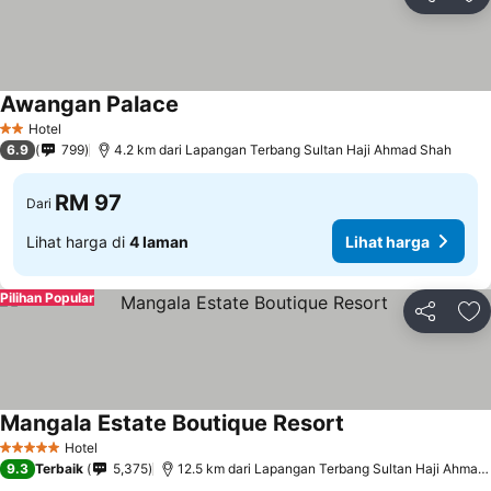
Kongsi
Ta
Awangan Palace
Hotel
2 Bintang
6.9
799
4.2 km dari Lapangan Terbang Sultan Haji Ahmad Shah
RM 97
Dari
Lihat harga di
4 laman
Lihat harga
Pilihan Popular
Kongsi
Ta
Mangala Estate Boutique Resort
Hotel
5 Bintang
9.3
Terbaik
5,375
12.5 km dari Lapangan Terbang Sultan Haji Ahmad Shah