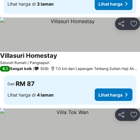
Lihat harga di
3 laman
Lihat harga
Kongsi
Ta
Villasuri Homestay
Seluruh Rumah / Pangsapuri
8.1
Sangat baik
508
7.0 km dari Lapangan Terbang Sultan Haji Ahmad Shah
RM 87
Dari
Lihat harga di
4 laman
Lihat harga
Kongsi
Ta