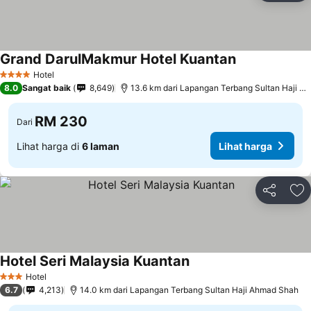
Grand DarulMakmur Hotel Kuantan
Hotel
4 Bintang
8.0
Sangat baik
8,649
13.6 km dari Lapangan Terbang Sultan Haji Ahmad Shah
RM 230
Dari
Lihat harga di
6 laman
Lihat harga
Kongsi
Ta
Hotel Seri Malaysia Kuantan
Hotel
3 Bintang
6.7
4,213
14.0 km dari Lapangan Terbang Sultan Haji Ahmad Shah