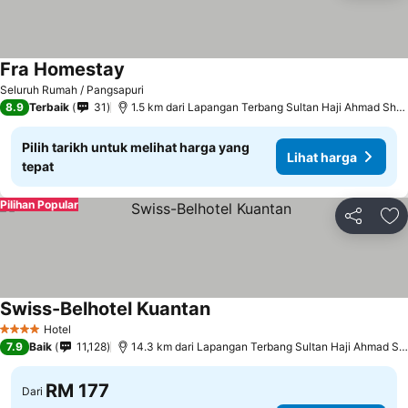
Fra Homestay
Seluruh Rumah / Pangsapuri
8.9
Terbaik
31
1.5 km dari Lapangan Terbang Sultan Haji Ahmad Shah
Pilih tarikh untuk melihat harga yang
Lihat harga
tepat
Pilihan Popular
Kongsi
Ta
Swiss-Belhotel Kuantan
Hotel
4 Bintang
7.9
Baik
11,128
14.3 km dari Lapangan Terbang Sultan Haji Ahmad Shah
RM 177
Dari