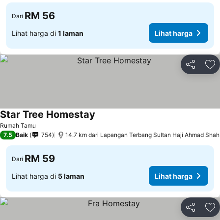
RM 56
Dari
Lihat harga di
1 laman
Lihat harga
Kongsi
Ta
Star Tree Homestay
Rumah Tamu
7.5
Baik
754
14.7 km dari Lapangan Terbang Sultan Haji Ahmad Shah
RM 59
Dari
Lihat harga di
5 laman
Lihat harga
Kongsi
Ta