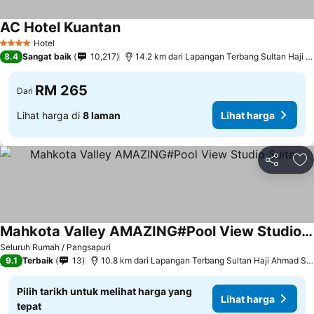
AC Hotel Kuantan
Hotel
4 Bintang
8.4
Sangat baik
10,217
14.2 km dari Lapangan Terbang Sultan Haji Ahmad Shah
RM 265
Dari
Lihat harga di
8 laman
Lihat harga
Kongsi
Ta
Mahkota Valley AMAZING#Pool View Studio Suite
Seluruh Rumah / Pangsapuri
9.1
Terbaik
13
10.8 km dari Lapangan Terbang Sultan Haji Ahmad Shah
Pilih tarikh untuk melihat harga yang
Lihat harga
tepat