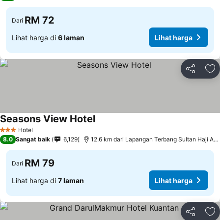
RM 72
Dari
Lihat harga di
6 laman
Lihat harga
Kongsi
Ta
Seasons View Hotel
Hotel
3 Bintang
8.0
Sangat baik
6,129
12.6 km dari Lapangan Terbang Sultan Haji Ahmad Shah
RM 79
Dari
Lihat harga di
7 laman
Lihat harga
Kongsi
Ta