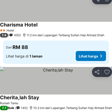
Kongsi
Ta
Charisma Hotel
Hotel
2 Bintang
7.4
450
11.2 km dari Lapangan Terbang Sultan Haji Ahmad Shah
RM 88
Dari
Lihat harga di
1 laman
Lihat harga
Kongsi
Ta
Cherita,lah Stay
Rumah Tamu
7.7
Baik
140
10.3 km dari Lapangan Terbang Sultan Haji Ahmad Shah