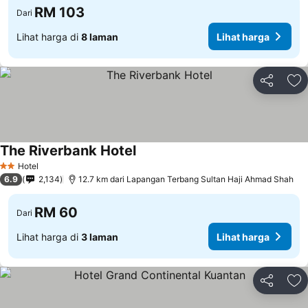
RM 103
Dari
Lihat harga di
8 laman
Lihat harga
Kongsi
Ta
The Riverbank Hotel
Hotel
2 Bintang
6.9
2,134
12.7 km dari Lapangan Terbang Sultan Haji Ahmad Shah
RM 60
Dari
Lihat harga di
3 laman
Lihat harga
Kongsi
Ta