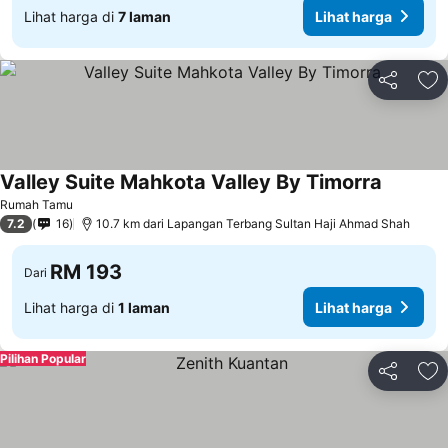
Lihat harga di
7 laman
Lihat harga
Kongsi
Ta
Valley Suite Mahkota Valley By Timorra
Rumah Tamu
7.2
16
10.7 km dari Lapangan Terbang Sultan Haji Ahmad Shah
RM 193
Dari
Lihat harga di
1 laman
Lihat harga
Pilihan Popular
Kongsi
Ta