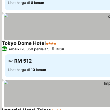
Lihat harga di
8 laman
Tokyo Dome Hotel
4 Bintang
Terbaik
(20,358 penilaian)
8.6
Tokyo
RM 512
Dari
Lihat harga di
10 laman