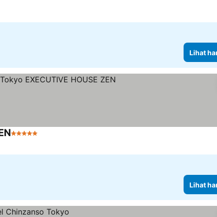
Lihat ha
ZEN
5 Bintang
Lihat ha