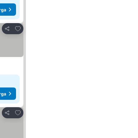
rga
Tambah ke favorit
Kongsi
rga
Tambah ke favorit
Kongsi