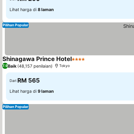
Lihat harga di
8 laman
Pilihan Popular
Shinagawa Prince Hotel
4 Bintang
Baik
(48,157 penilaian)
7.9
Tokyo
RM 565
Dari
Lihat harga di
9 laman
Pilihan Popular