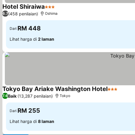
Hotel Shiraiwa
3 Bintang
(458 penilaian)
6.7
Oshima
RM 448
Dari
Lihat harga di
2 laman
Tokyo Bay Ariake Washington Hotel
3 Bintang
Baik
(13,287 penilaian)
7.6
Tokyo
RM 255
Dari
Lihat harga di
8 laman