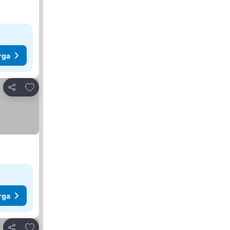
rga
Tambah ke favorit
Kongsi
rga
Tambah ke favorit