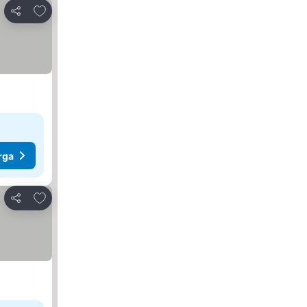
Tambah ke favorit
Kongsi
rga
Tambah ke favorit
Kongsi