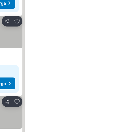
rga
Tambah ke favorit
Kongsi
rga
Tambah ke favorit
Kongsi