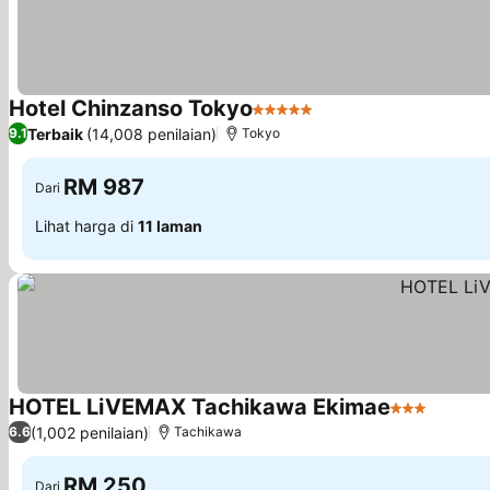
Hotel Chinzanso Tokyo
5 Bintang
Terbaik
(14,008 penilaian)
9.1
Tokyo
RM 987
Dari
Lihat harga di
11 laman
HOTEL LiVEMAX Tachikawa Ekimae
3 Bintang
(1,002 penilaian)
6.6
Tachikawa
RM 250
Dari