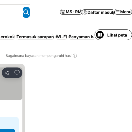
MS · RM
Menu
Daftar masuk
Lihat peta
 merokok
Termasuk sarapan
Wi-Fi
Penyaman hawa
Pangsapuri se
Bagaimana bayaran mempengaruhi hasil
Tambah ke favorit
Kongsi