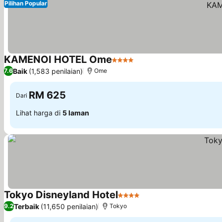
Pilihan Popular
KAMENOI HOTEL Ome
4 Bintang
Baik
(1,583 penilaian)
7.6
Ome
RM 625
Dari
Lihat harga di
5 laman
Tokyo Disneyland Hotel
4 Bintang
Terbaik
(11,650 penilaian)
9.2
Tokyo