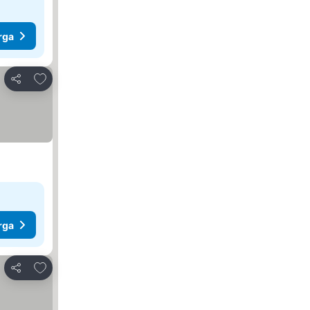
rga
Tambah ke favorit
Kongsi
rga
Tambah ke favorit
Kongsi