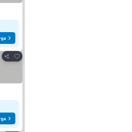
rga
Tambah ke favorit
Kongsi
rga