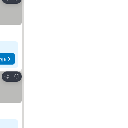
Kongsi
rga
Tambah ke favorit
Kongsi