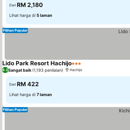
RM 2,180
Dari
Lihat harga di
5 laman
Pilihan Popular
Lido Park Resort Hachijo
3 Bintang
Sangat baik
(1,193 penilaian)
8.2
Hachijo
RM 422
Dari
Lihat harga di
7 laman
Pilihan Popular