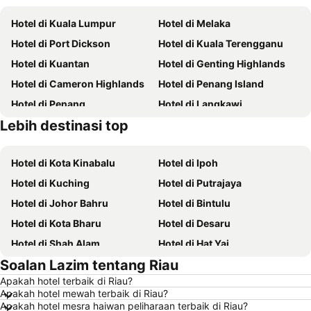
Hotel di Kuala Lumpur
Hotel di Melaka
Hotel di Port Dickson
Hotel di Kuala Terengganu
Hotel di Kuantan
Hotel di Genting Highlands
Hotel di Cameron Highlands
Hotel di Penang Island
Hotel di Penang
Hotel di Langkawi
Lebih destinasi top
Hotel di Terengganu
Hotel di Batam
Hotel di Kota Kinabalu
Hotel di Ipoh
Hotel di Kuching
Hotel di Putrajaya
Hotel di Johor Bahru
Hotel di Bintulu
Hotel di Kota Bharu
Hotel di Desaru
Hotel di Shah Alam
Hotel di Hat Yai
Soalan Lazim tentang Riau
Hotel di Batu Ferringhi
Hotel di Miri
Apakah hotel terbaik di Riau?
Hotel di Georgetown
Hotel di Alor Setar
Apakah hotel mewah terbaik di Riau?
Hotel di Taiping
Hotel di Singapore
Apakah hotel mesra haiwan peliharaan terbaik di Riau?