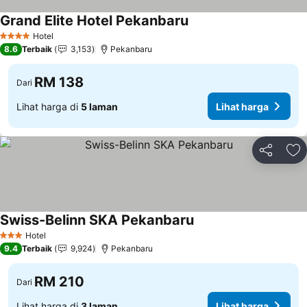
Grand Elite Hotel Pekanbaru
Hotel
4 Bintang
8.6
Terbaik
3,153
Pekanbaru
RM 138
Dari
Lihat harga di
5 laman
Lihat harga
Kongsi
Ta
Swiss-Belinn SKA Pekanbaru
Hotel
3 Bintang
9.4
Terbaik
9,924
Pekanbaru
RM 210
Dari
Lihat harga di
3 laman
Lihat harga