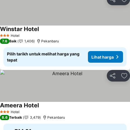
Kongsi
Ta
Winstar Hotel
Hotel
3 Bintang
7.6
Baik
1,406
Pekanbaru
Pilih tarikh untuk melihat harga yang
Lihat harga
tepat
Kongsi
Ta
Ameera Hotel
Hotel
3 Bintang
8.6
Terbaik
3,479
Pekanbaru