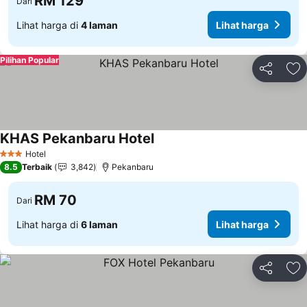
RM 129
Dari
Lihat harga di
4 laman
Lihat harga
Pilihan Popular
Kongsi
Ta
KHAS Pekanbaru Hotel
Hotel
3 Bintang
8.5
Terbaik
3,842
Pekanbaru
RM 70
Dari
Lihat harga di
6 laman
Lihat harga
Kongsi
Ta