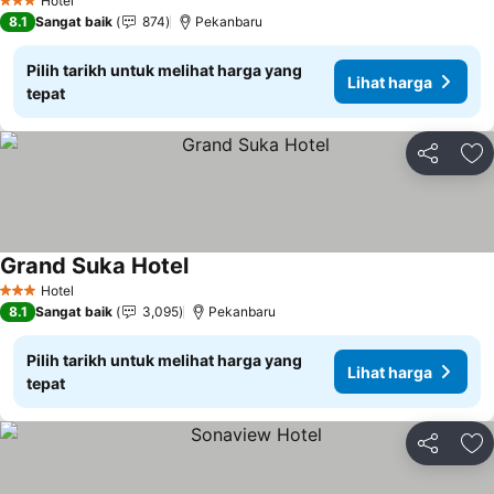
Hotel
3 Bintang
8.1
Sangat baik
874
Pekanbaru
Pilih tarikh untuk melihat harga yang
Lihat harga
tepat
Kongsi
Ta
Grand Suka Hotel
Hotel
3 Bintang
8.1
Sangat baik
3,095
Pekanbaru
Pilih tarikh untuk melihat harga yang
Lihat harga
tepat
Kongsi
Ta