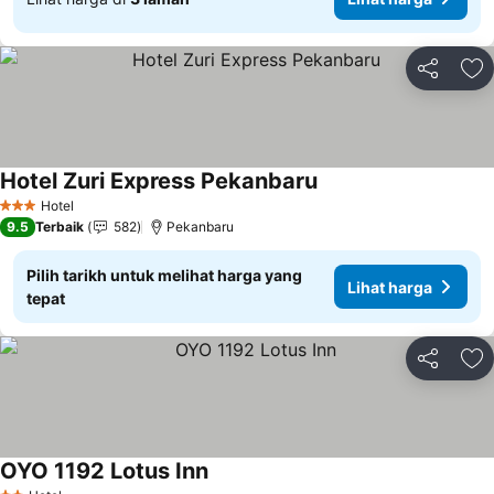
Kongsi
Ta
Hotel Zuri Express Pekanbaru
Hotel
3 Bintang
9.5
Terbaik
582
Pekanbaru
Pilih tarikh untuk melihat harga yang
Lihat harga
tepat
Kongsi
Ta
OYO 1192 Lotus Inn