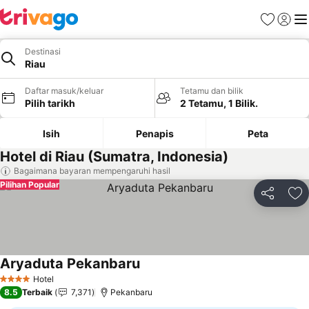
Kegemara
Daftar
Me
Destinasi
Riau
Daftar masuk/keluar
Tetamu dan bilik
Pilih tarikh
2 Tetamu, 1 Bilik.
Isih
Penapis
Peta
Hotel di Riau (Sumatra, Indonesia)
Bagaimana bayaran mempengaruhi hasil
Pilihan Popular
Kongsi
Ta
Aryaduta Pekanbaru
Hotel
4 Bintang
8.5
Terbaik
7,371
Pekanbaru