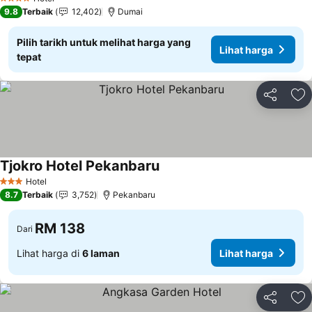
4 Bintang
9.8
Terbaik
12,402
Dumai
Pilih tarikh untuk melihat harga yang
Lihat harga
tepat
Kongsi
Ta
Tjokro Hotel Pekanbaru
Hotel
3 Bintang
8.7
Terbaik
3,752
Pekanbaru
RM 138
Dari
Lihat harga di
6 laman
Lihat harga
Kongsi
Ta