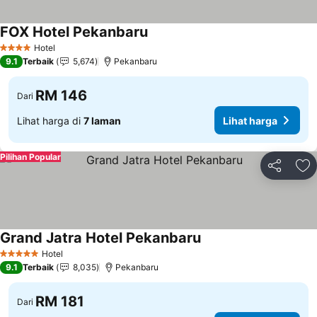
FOX Hotel Pekanbaru
Hotel
4 Bintang
9.1
Terbaik
5,674
Pekanbaru
RM 146
Dari
Lihat harga di
7 laman
Lihat harga
Pilihan Popular
Kongsi
Ta
Grand Jatra Hotel Pekanbaru
Hotel
5 Bintang
9.1
Terbaik
8,035
Pekanbaru
RM 181
Dari