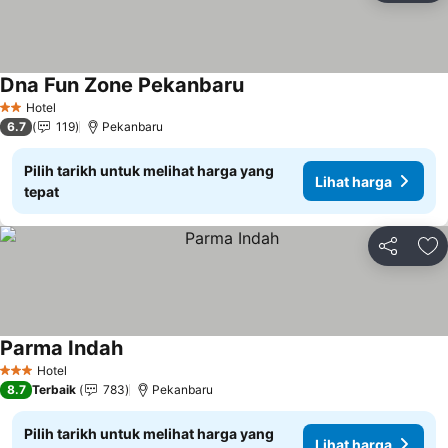
Dna Fun Zone Pekanbaru
Hotel
2 Bintang
6.7
119
Pekanbaru
Pilih tarikh untuk melihat harga yang
Lihat harga
tepat
Kongsi
Ta
Parma Indah
Hotel
3 Bintang
8.7
Terbaik
783
Pekanbaru
Pilih tarikh untuk melihat harga yang
Lihat harga