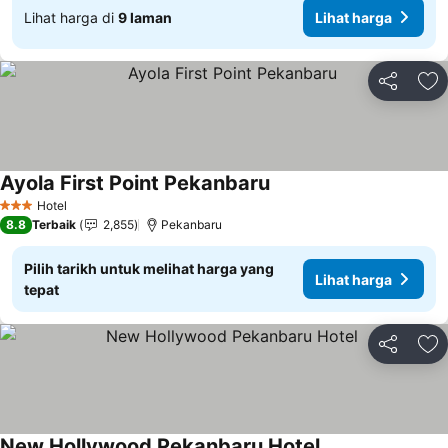
Lihat harga di
9 laman
Lihat harga
Kongsi
Ta
Ayola First Point Pekanbaru
Hotel
3 Bintang
8.8
Terbaik
2,855
Pekanbaru
Pilih tarikh untuk melihat harga yang
Lihat harga
tepat
Kongsi
Ta
New Hollywood Pekanbaru Hotel