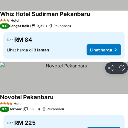
Whiz Hotel Sudirman Pekanbaru
Hotel
3 Bintang
8.0
Sangat baik
3,311
Pekanbaru
RM 84
Dari
Lihat harga di
3 laman
Lihat harga
Kongsi
Ta
Novotel Pekanbaru
Hotel
4 Bintang
8.9
Terbaik
5,230
Pekanbaru
RM 225
Dari