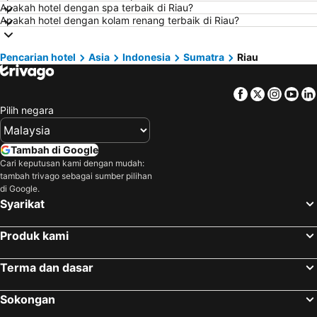
Apakah hotel dengan spa terbaik di Riau?
Hotel di Seremban
Hotel di Cherating
Apakah hotel dengan kolam renang terbaik di Riau?
Hotel di Brinchang
Hotel di Perlis
Hotel di Kelantan
Hotel di Selangor
Pencarian hotel
Asia
Indonesia
Sumatra
Riau
Hotel di Tioman Island
Hotel di Hong Kong
Facebook
Twitter
Insta
Yo
Hotel di Johor
Hotel di Malaysia
Pilih negara
Hotel di Shanghai
Hotel di Koh Lipe
Hotel di Pulau Perhentian
Hotel di Perak
Tambah di Google
Hotel di Bali
Hotel di Negeri Sembilan
Cari keputusan kami dengan mudah:
tambah trivago sebagai sumber pilihan
Hotel di Phuket
Hotel di Seberang Prai
di Google.
Hotel di Sabah
Hotel di Al Madinah Region
Syarikat
Produk kami
Terma dan dasar
Sokongan