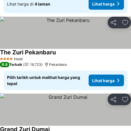
Lihat harga di
4 laman
Lihat harga
Kongsi
Ta
The Zuri Pekanbaru
Hotel
4 Bintang
9.8
Terbaik
16,723
Pekanbaru
Pilih tarikh untuk melihat harga yang
Lihat harga
tepat
Kongsi
Ta
Grand Zuri Dumai