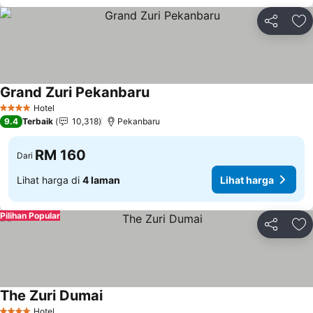
Kongsi
Ta
Grand Zuri Pekanbaru
Hotel
4 Bintang
9.4
Terbaik
10,318
Pekanbaru
RM 160
Dari
Lihat harga di
4 laman
Lihat harga
Pilihan Popular
Kongsi
Ta
The Zuri Dumai
Hotel