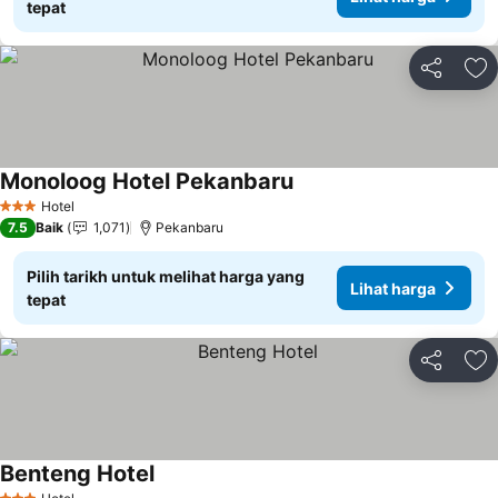
tepat
Kongsi
Ta
Monoloog Hotel Pekanbaru
Hotel
3 Bintang
7.5
Baik
1,071
Pekanbaru
Pilih tarikh untuk melihat harga yang
Lihat harga
tepat
Kongsi
Ta
Benteng Hotel