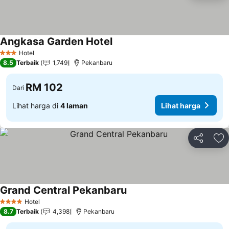
Angkasa Garden Hotel
Hotel
3 Bintang
8.5
Terbaik
1,749
Pekanbaru
RM 102
Dari
Lihat harga di
4 laman
Lihat harga
Kongsi
Ta
Grand Central Pekanbaru
Hotel
4 Bintang
8.7
Terbaik
4,398
Pekanbaru