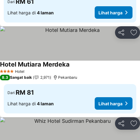
RM 61
Dari
Lihat harga di
4 laman
Lihat harga
Kongsi
Ta
Hotel Mutiara Merdeka
Hotel
4 Bintang
8.3
Sangat baik
2,971
Pekanbaru
RM 81
Dari
Lihat harga di
4 laman
Lihat harga
Kongsi
Ta