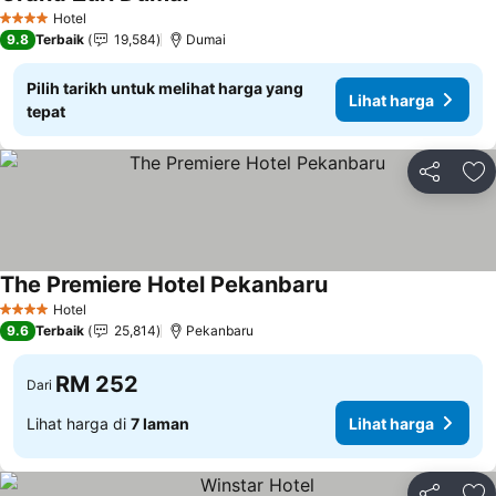
Hotel
4 Bintang
9.8
Terbaik
19,584
Dumai
Pilih tarikh untuk melihat harga yang
Lihat harga
tepat
Kongsi
Ta
The Premiere Hotel Pekanbaru
Hotel
4 Bintang
9.6
Terbaik
25,814
Pekanbaru
RM 252
Dari
Lihat harga di
7 laman
Lihat harga