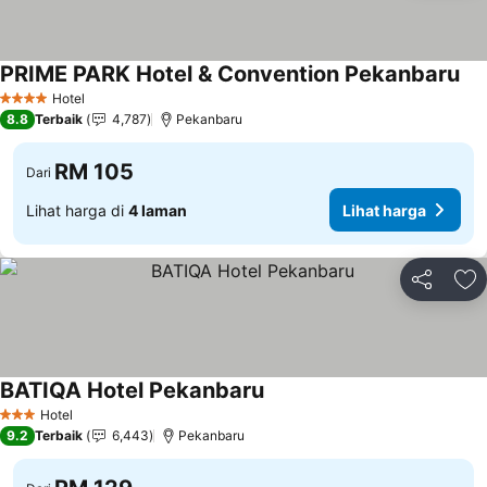
PRIME PARK Hotel & Convention Pekanbaru
Hotel
4 Bintang
8.8
Terbaik
4,787
Pekanbaru
RM 105
Dari
Lihat harga di
4 laman
Lihat harga
Kongsi
Ta
BATIQA Hotel Pekanbaru
Hotel
3 Bintang
9.2
Terbaik
6,443
Pekanbaru