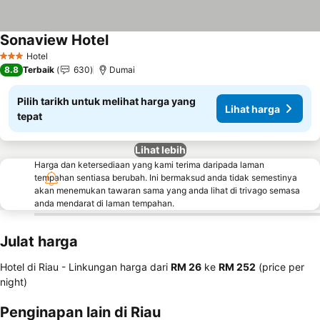
Sonaview Hotel
Hotel
3 Bintang
8.8
Terbaik
630
Dumai
Pilih tarikh untuk melihat harga yang
Lihat harga
tepat
Lihat lebih
Harga dan ketersediaan yang kami terima daripada laman
tempahan sentiasa berubah. Ini bermaksud anda tidak semestinya
akan menemukan tawaran sama yang anda lihat di trivago semasa
anda mendarat di laman tempahan.
Julat harga
Hotel di Riau -
Linkungan harga
dari
‎RM 26
ke
‎RM 252
(price per
night)
Penginapan lain di Riau