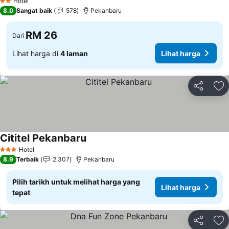
Hotel
2 Bintang
8.0
Sangat baik
578
Pekanbaru
RM 26
Dari
Lihat harga di
4 laman
Lihat harga
Kongsi
Ta
Cititel Pekanbaru
Hotel
3 Bintang
8.9
Terbaik
2,307
Pekanbaru
Pilih tarikh untuk melihat harga yang
Lihat harga
tepat
Kongsi
Ta