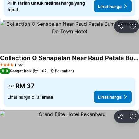
Pilih tarikh untuk melihat harga yang
Lihat harga
tepat
Kongsi
Ta
Collection O Senapelan Near Rsud Petala Bumi Formerly De Town Hotel
Hotel
4 Bintang
8.0
Sangat baik
102
Pekanbaru
RM 37
Dari
Lihat harga di
3 laman
Lihat harga
Kongsi
Ta