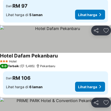
RM 97
Dari
Lihat harga di
5 laman
Lihat harga
Kongsi
Ta
Hotel Dafam Pekanbaru
Hotel
3 Bintang
9.0
Terbaik
5,485
Pekanbaru
RM 106
Dari
Lihat harga di
6 laman
Lihat harga
Kongsi
Ta