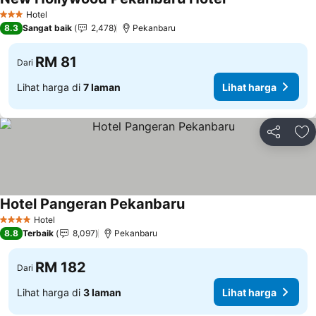
Hotel
3 Bintang
8.3
Sangat baik
2,478
Pekanbaru
RM 81
Dari
Lihat harga di
7 laman
Lihat harga
Kongsi
Ta
Hotel Pangeran Pekanbaru
Hotel
4 Bintang
8.8
Terbaik
8,097
Pekanbaru
RM 182
Dari
Lihat harga di
3 laman
Lihat harga