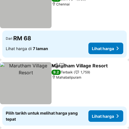
Chennai
RM 68
Dari
Lihat harga di
7 laman
Lihat harga
Marutham Village Resort
Kongsi
Tambah ke favorit
L
9.2
Terbaik
1,759
Mahabalipuram
Pilih tarikh untuk melihat harga yang
Lihat harga
tepat