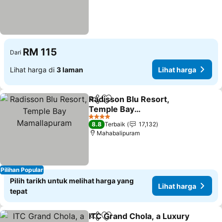
RM 115
Dari
Lihat harga di
3 laman
Lihat harga
Radisson Blu Resort,
Kongsi
Tambah ke favorit
Temple Bay
Mamallapuram
Lihat harga
4 Bintang
8.8
Terbaik
17,132
Mahabalipuram
Pilihan Popular
Pilih tarikh untuk melihat harga yang
Lihat harga
tepat
ITC Grand Chola, a Luxury
Kongsi
Tambah ke favorit