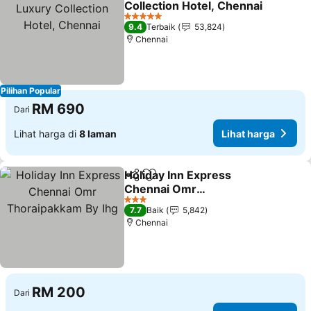
Collection Hotel, Chennai
Lihat harga
5 Bintang
9.4
Terbaik
53,824
Chennai
Pilihan Popular
RM 690
Dari
Lihat harga di
8 laman
Lihat harga
Holiday Inn Express
Kongsi
Tambah ke favorit
Chennai Omr
Thoraipakkam By Ihg
Lihat harga
3 Bintang
7.7
Baik
5,842
Chennai
RM 200
Dari