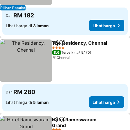
Pilihan Popular
RM 182
Dari
Lihat harga di
3 laman
Lihat harga
The Residency, Chennai
Kongsi
Tambah ke favorit
Li
4 Bintang
8.6
Terbaik
9,170
Chennai
RM 280
Dari
Lihat harga di
5 laman
Lihat harga
Hotel Rameswaram
Kongsi
Tambah ke favorit
Grand