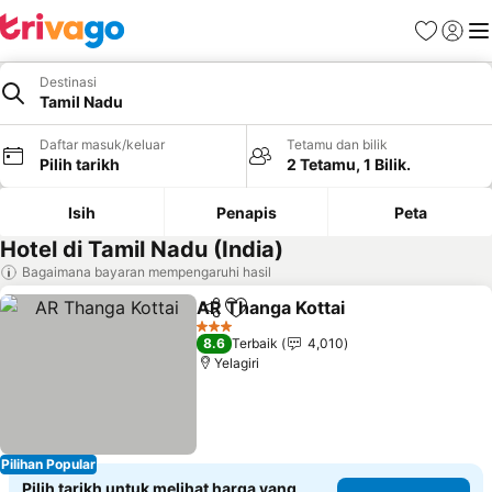
Kegemara
Daftar
Me
Destinasi
Tamil Nadu
Daftar masuk/keluar
Tetamu dan bilik
Pilih tarikh
2 Tetamu, 1 Bilik.
Isih
Penapis
Peta
Hotel di Tamil Nadu (India)
Bagaimana bayaran mempengaruhi hasil
AR Thanga Kottai
Kongsi
Tambah ke favorit
Lihat har
3 Bintang
8.6
Terbaik
4,010
Yelagiri
Pilihan Popular
Pilih tarikh untuk melihat harga yang