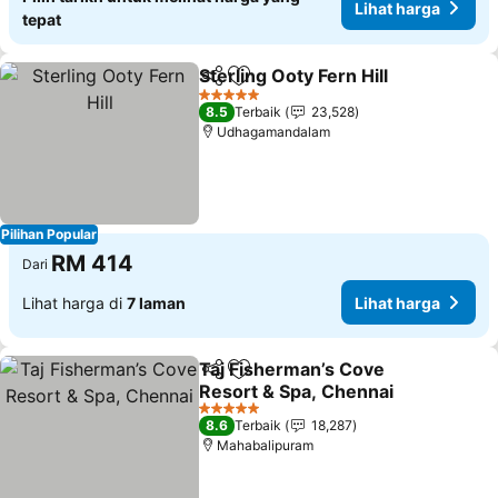
Lihat harga
tepat
Sterling Ooty Fern Hill
Kongsi
Tambah ke favorit
Liha
5 Bintang
8.5
Terbaik
23,528
Udhagamandalam
Pilihan Popular
RM 414
Dari
Lihat harga di
7 laman
Lihat harga
Taj Fisherman’s Cove
Kongsi
Tambah ke favorit
Resort & Spa, Chennai
Lihat harga
5 Bintang
8.6
Terbaik
18,287
Mahabalipuram