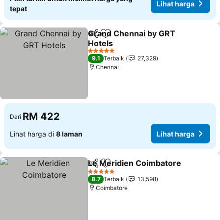
Lihat harga
tepat
Grand Chennai by GRT
Kongsi
Tambah ke favorit
Hotels
Lihat harga
5 Bintang
9.1
Terbaik
27,329
Chennai
RM 422
Dari
Lihat harga di
8 laman
Lihat harga
Le Meridien Coimbatore
Kongsi
Tambah ke favorit
Li
5 Bintang
8.7
Terbaik
13,598
Coimbatore