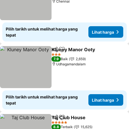
Chennai
Pilih tarikh untuk melihat harga yang
Lihat harga
tepat
Kluney Manor Ooty
Kongsi
Tambah ke favorit
Lihat h
3 Bintang
7.9
Baik
2,659
Udhagamandalam
Pilih tarikh untuk melihat harga yang
Lihat harga
tepat
Taj Club House
Kongsi
Tambah ke favorit
Lihat harga
5 Bintang
8.8
Terbaik
15,625