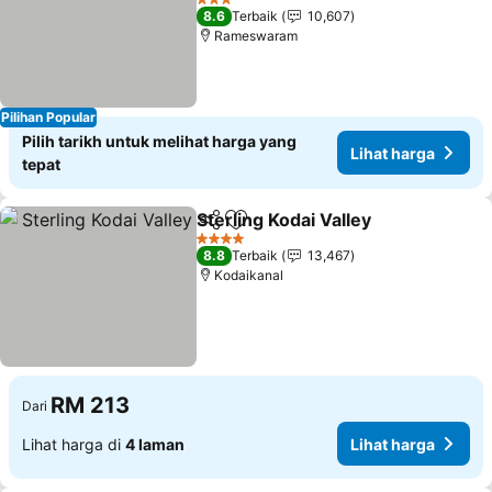
Lihat harga
3 Bintang
8.6
Terbaik
10,607
Rameswaram
Pilihan Popular
Pilih tarikh untuk melihat harga yang
Lihat harga
tepat
Sterling Kodai Valley
Kongsi
Tambah ke favorit
Lihat 
4 Bintang
8.8
Terbaik
13,467
Kodaikanal
RM 213
Dari
Lihat harga di
4 laman
Lihat harga