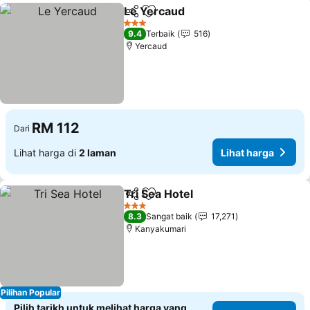
Le Yercaud
Kongsi
Tambah ke favorit
Lihat harga
3 Bintang
9.4
Terbaik
516
Yercaud
RM 112
Dari
Lihat harga di
2 laman
Lihat harga
Tri Sea Hotel
Kongsi
Tambah ke favorit
Lihat harga
3 Bintang
8.3
Sangat baik
17,271
Kanyakumari
Pilihan Popular
Pilih tarikh untuk melihat harga yang