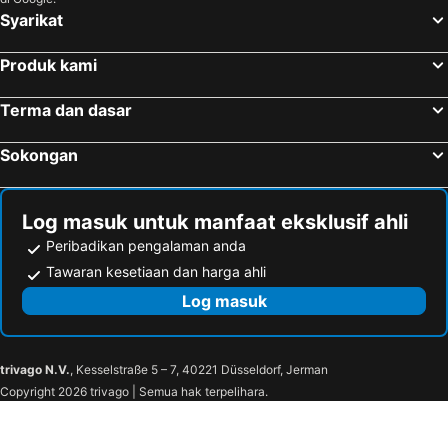
Hotel di Valparai
Hotel di Cuddalore
Syarikat
Hotel di Tharangambadi
Hotel di Theni
Produk kami
Hotel di Sivakasi
Hotel di Nilgiris
Hotel di Padmanabhapuram
Hotel di Suchindram
Terma dan dasar
Hotel di Perambalur
Sokongan
Log masuk untuk manfaat eksklusif ahli
Peribadikan pengalaman anda
Tawaran kesetiaan dan harga ahli
Log masuk
trivago N.V.
, Kesselstraße 5 – 7, 40221 Düsseldorf, Jerman
Copyright 2026 trivago | Semua hak terpelihara.