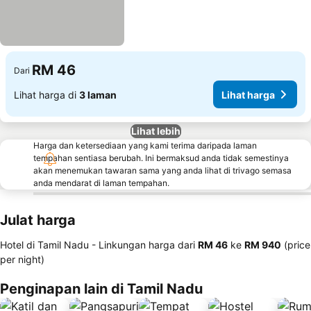
RM 46
Dari
Lihat harga di
3 laman
Lihat harga
Lihat lebih
Harga dan ketersediaan yang kami terima daripada laman
tempahan sentiasa berubah. Ini bermaksud anda tidak semestinya
akan menemukan tawaran sama yang anda lihat di trivago semasa
anda mendarat di laman tempahan.
Julat harga
Hotel di Tamil Nadu -
Linkungan harga
dari
‎RM 46
ke
‎RM 940
(price
per night)
Penginapan lain di Tamil Nadu