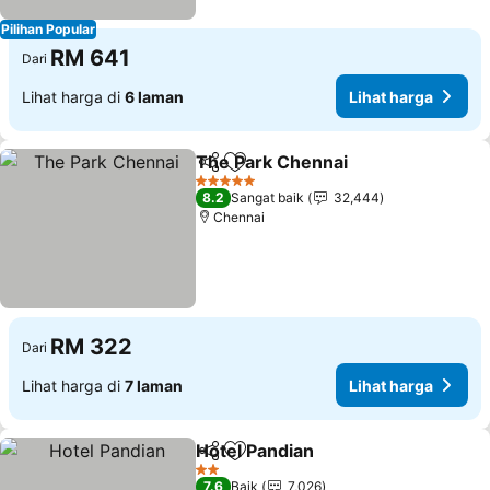
Pilihan Popular
RM 641
Dari
Lihat harga di
6 laman
Lihat harga
The Park Chennai
Kongsi
Tambah ke favorit
Lihat ha
5 Bintang
8.2
Sangat baik
32,444
Chennai
RM 322
Dari
Lihat harga di
7 laman
Lihat harga
Hotel Pandian
Kongsi
Tambah ke favorit
Lihat harga
2 Bintang
7.6
Baik
7,026