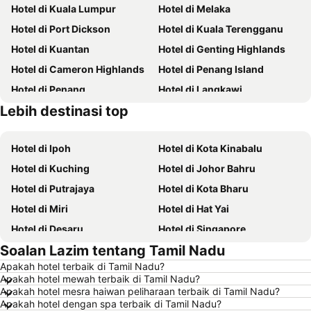
Hotel di Kuala Lumpur
Hotel di Melaka
Hotel di Port Dickson
Hotel di Kuala Terengganu
Hotel di Kuantan
Hotel di Genting Highlands
Hotel di Cameron Highlands
Hotel di Penang Island
Hotel di Penang
Hotel di Langkawi
Lebih destinasi top
Hotel di Batam
Hotel di Terengganu
Hotel di Ipoh
Hotel di Kota Kinabalu
Hotel di Kuching
Hotel di Johor Bahru
Hotel di Putrajaya
Hotel di Kota Bharu
Hotel di Miri
Hotel di Hat Yai
Hotel di Desaru
Hotel di Singapore
Soalan Lazim tentang Tamil Nadu
Hotel di Alor Setar
Hotel di Shah Alam
Apakah hotel terbaik di Tamil Nadu?
Hotel di Taiping
Hotel di Batu Ferringhi
Apakah hotel mewah terbaik di Tamil Nadu?
Hotel di Georgetown
Hotel di Bintulu
Apakah hotel mesra haiwan peliharaan terbaik di Tamil Nadu?
Apakah hotel dengan spa terbaik di Tamil Nadu?
Hotel di Brinchang
Hotel di Bangi