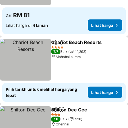
RM 81
Dari
Lihat harga di
4 laman
Lihat harga
Chariot Beach Resorts
Kongsi
Tambah ke favorit
Lih
4 Bintang
7.7
Baik
11,292
Mahabalipuram
Pilih tarikh untuk melihat harga yang
Lihat harga
tepat
Shilton Dee Cee
Kongsi
Tambah ke favorit
Lihat harg
3 Bintang
7.6
Baik
528
Chennai