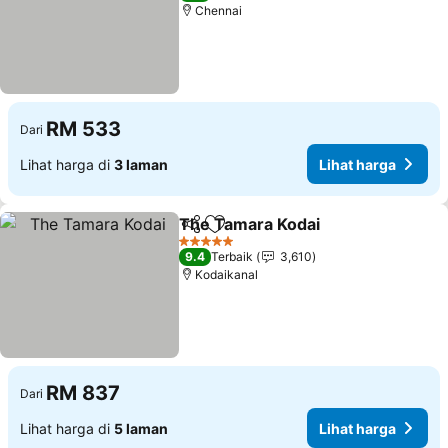
Chennai
RM 533
Dari
Lihat harga di
3 laman
Lihat harga
The Tamara Kodai
Kongsi
Tambah ke favorit
Lihat ha
5 Bintang
9.4
Terbaik
3,610
Kodaikanal
RM 837
Dari
Lihat harga di
5 laman
Lihat harga