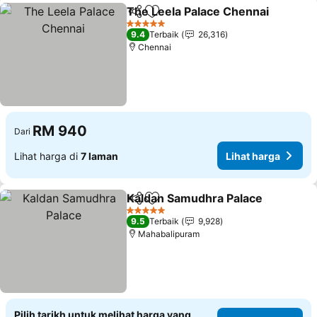
The Leela Palace Chennai
Kongsi
Tambah ke favorit
5 Bintang
9.4
Terbaik
26,316
Chennai
RM 940
Dari
Lihat harga di
7 laman
Lihat harga
Kaldan Samudhra Palace
Kongsi
Tambah ke favorit
L
5 Bintang
9.5
Terbaik
9,928
Mahabalipuram
Pilih tarikh untuk melihat harga yang