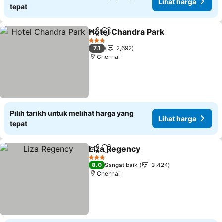
Lihat harga
tepat
Hotel Chandra Park
Kongsi
Tambah ke favorit
Lihat 
3 Bintang
7.1
2,692
Chennai
Pilih tarikh untuk melihat harga yang
Lihat harga
tepat
Liza Regency
Kongsi
Tambah ke favorit
Lihat harga
3 Bintang
8.0
Sangat baik
3,424
Chennai