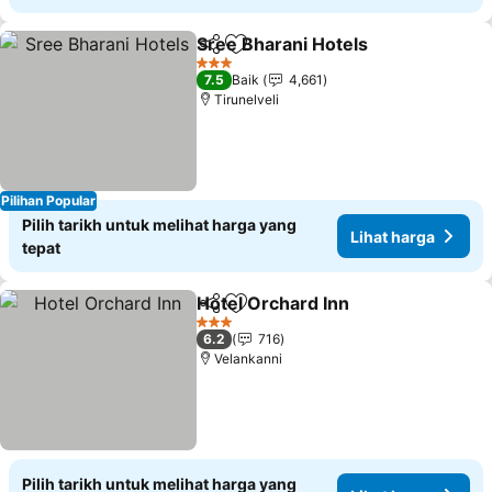
Sree Bharani Hotels
Kongsi
Tambah ke favorit
Lihat 
3 Bintang
7.5
Baik
4,661
Tirunelveli
Pilihan Popular
Pilih tarikh untuk melihat harga yang
Lihat harga
tepat
Hotel Orchard Inn
Kongsi
Tambah ke favorit
Lihat ha
3 Bintang
6.2
716
Velankanni
Pilih tarikh untuk melihat harga yang