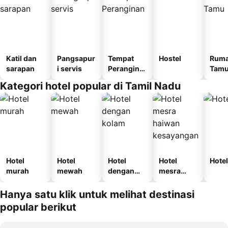
Katil dan
Pangsapur
Tempat
Hostel
Rum
sarapan
i servis
Perangina
Tam
n
Kategori hotel popular di Tamil Nadu
Hotel
Hotel
Hotel
Hotel
Hotel
murah
mewah
dengan
mesra
kolam
haiwan
kesayanga
Hanya satu klik untuk melihat destinasi
n
popular berikut