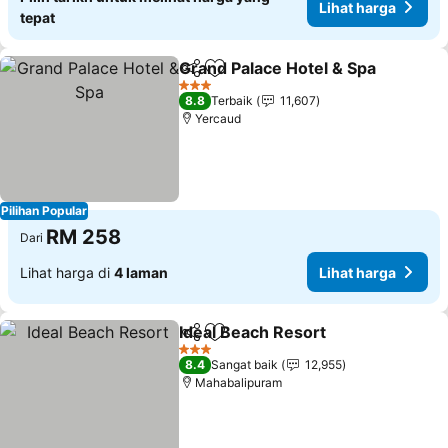
Lihat harga
tepat
Grand Palace Hotel & Spa
Kongsi
Tambah ke favorit
L
3 Bintang
8.8
Terbaik
11,607
Yercaud
Pilihan Popular
RM 258
Dari
Lihat harga di
4 laman
Lihat harga
Ideal Beach Resort
Kongsi
Tambah ke favorit
Lihat h
3 Bintang
8.4
Sangat baik
12,955
Mahabalipuram