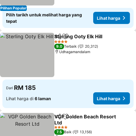
Pilihan Popular
Pilih tarikh untuk melihat harga yang
Lihat harga
tepat
Sterling Ooty Elk Hill
Kongsi
Tambah ke favorit
Lihat 
4 Bintang
9.0
Terbaik
20,312
Udhagamandalam
RM 185
Dari
Lihat harga di
6 laman
Lihat harga
VGP Golden Beach Resort
Kongsi
Tambah ke favorit
Ltd
Lihat harga
4 Bintang
7.5
Baik
13,156