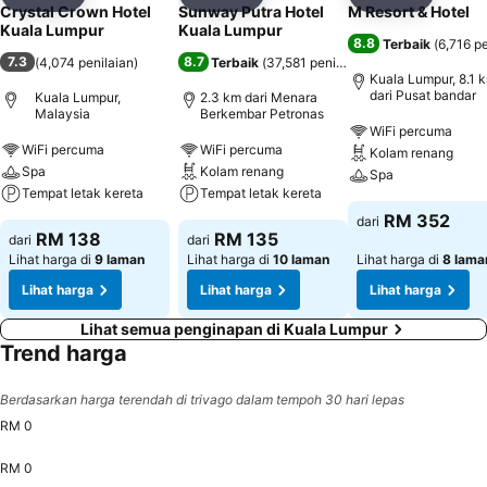
Kongsi
Tambah ke favorit
Kongsi
Tambah ke favorit
Kongsi
Tambah k
Crystal Crown Hotel
Sunway Putra Hotel
M Resort & Hotel
Kuala Lumpur
Kuala Lumpur
8.8
Terbaik
(
6,716 pe
7.3
8.7
(
4,074 penilaian
)
Terbaik
(
37,581 penilaian
)
Kuala Lumpur, 8.1 
dari Pusat bandar
Kuala Lumpur,
2.3 km dari Menara
Malaysia
Berkembar Petronas
WiFi percuma
WiFi percuma
WiFi percuma
Kolam renang
Spa
Kolam renang
Spa
Tempat letak kereta
Tempat letak kereta
RM 352
dari
RM 138
RM 135
dari
dari
Lihat harga di
9 laman
Lihat harga di
10 laman
Lihat harga di
8 lama
Lihat harga
Lihat harga
Lihat harga
Lihat semua penginapan di Kuala Lumpur
Trend harga
Berdasarkan harga terendah di trivago dalam tempoh 30 hari lepas
RM 0
RM 0