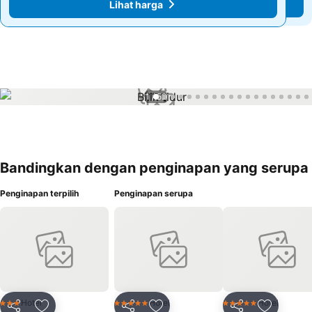
Lihat harga
Lihat harga
1 / 52
Bandingkan dengan penginapan yang serupa
Penginapan terpilih
Penginapan serupa
Hotel
Hotel
Hotel
3 Bintang
5 Bintang
5 Bintang