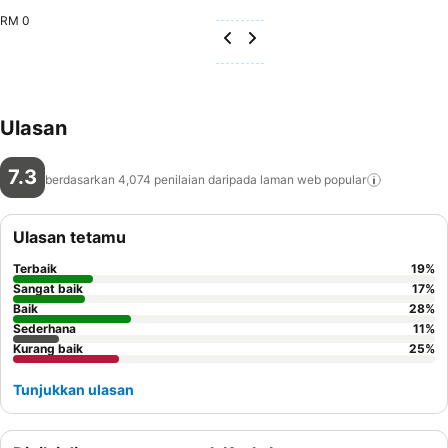
RM 0
Ulasan
7.3
berdasarkan 4,074 penilaian daripada laman web
popular
Ulasan tetamu
Terbaik
19
%
Sangat baik
17
%
Baik
28
%
Sederhana
11
%
Kurang baik
25
%
Tunjukkan ulasan