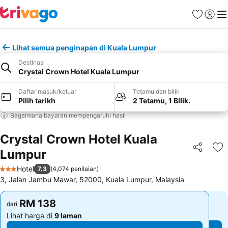
Kegemara
Daftar
Me
Lihat semua penginapan di Kuala Lumpur
Destinasi
Crystal Crown Hotel Kuala Lumpur
Daftar masuk/keluar
Tetamu dan bilik
Pilih tarikh
2 Tetamu, 1 Bilik.
Bagaimana bayaran mempengaruhi hasil
Crystal Crown Hotel Kuala
Lumpur
Kongsi
Ta
Hotel
7.3
(
4,074 penilaian
)
3 Bintang
3, Jalan Jambu Mawar, 52000, Kuala Lumpur, Malaysia
RM 138
RM 138
dari
dari
Lihat harga di
9 laman
Lihat harga di
9 laman