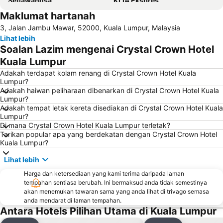
Setiawangsa
KLIA Ekspres
Maklumat hartanah
Terminal Bersepadu Selatan
Jalan Tunku Abdul Rahman
3, Jalan Jambu Mawar, 52000, Kuala Lumpur, Malaysia
Dataran Merdeka
Aquaria
Lihat lebih
Masjid Jamek
One Utama Shopping Centre
Soalan Lazim mengenai Crystal Crown Hotel
Menara Berkembar Petronas
Sunway Pyramid Shopping Centre
Kuala Lumpur
Jalan Tun Razak
Zoo Negara
Adakah terdapat kolam renang di Crystal Crown Hotel Kuala
Lumpur?
Pasar Seni
Batu Caves
Adakah haiwan peliharaan dibenarkan di Crystal Crown Hotel Kuala
Lumpur?
Jalan Petaling
Port Klang
Adakah tempat letak kereta disediakan di Crystal Crown Hotel Kuala
Menara KL
1 Utama
Lumpur?
Di mana Crystal Crown Hotel Kuala Lumpur terletak?
Lapangan Terbang Sultan Abdul Aziz Shah
Chinatown
Tarikan popular apa yang berdekatan dengan Crystal Crown Hotel
Kuala Lumpur?
Taman KLCC
Central Market Kuala Lumpur
The Curve
Putrajaya Hot Air Balloon Fiesta
Lihat lebih
Lot 10
Bukit Melawati
Harga dan ketersediaan yang kami terima daripada laman
tempahan sentiasa berubah. Ini bermaksud anda tidak semestinya
Monorail
Tropicana City Mall
akan menemukan tawaran sama yang anda lihat di trivago semasa
anda mendarat di laman tempahan.
Kepong Forestry Park - FRIM
Sultan Abdul Samad Building
Antara Hotels Pilihan Utama di Kuala Lumpur
Masjid Negara
Kuala Lumpur Golf & Country Club