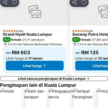
Little India
KL Festival City
Kongsi
Tambah ke favorit
Kongsi
Tambah ke fa
Lapangan Terbang Genting
Institut Profesional Baitulmal
Istana Budaya
Istana Negara
Tugu Negara
Lake Garden
Hotel
Hotel
Muzium Negara
Old Central Station
5 Bintang
5 Bintang
Grand Hyatt Kuala Lumpur
Sunway Putra Hote
9.2
8.7
Terbaik
(
21,111 penilaian
)
Terbaik
(
37,581 peni
0.5 km dari Menara Berkembar Petronas
2.3 km dari Menara Be
RM 603
RM 135
dari
dari
Lihat harga di
11 laman
Lihat harga di
10 la
Lihat harga
Lihat har
Lihat semua penginapan di Kuala Lumpur
Penginapan lain di Kuala Lumpur