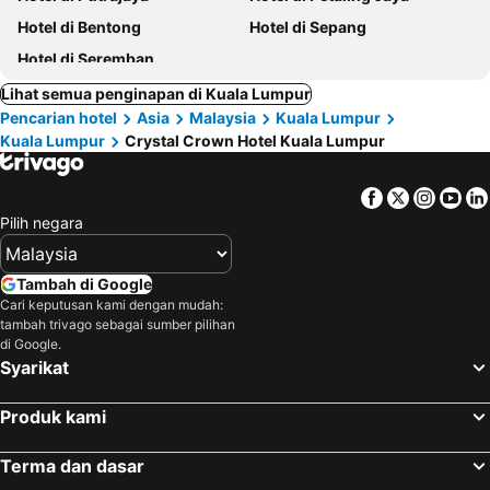
Hotel di Bentong
Hotel di Sepang
Hotel di Seremban
Lihat semua penginapan di Kuala Lumpur
Pencarian hotel
Asia
Malaysia
Kuala Lumpur
Kuala Lumpur
Crystal Crown Hotel Kuala Lumpur
Facebook
Twitter
Insta
Yo
Pilih negara
Tambah di Google
Cari keputusan kami dengan mudah:
tambah trivago sebagai sumber pilihan
di Google.
Syarikat
Produk kami
Terma dan dasar