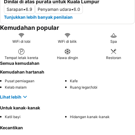
Dinilai di atas purata untuk Kuala Lumpur
Sarapan
•
6.9
Penyaman udara
•
6.0
Tunjukkan lebih banyak penilaian
Kemudahan popular
WiFi di lobi
WiFi di bilik
Spa
Tempat letak kereta
Hawa dingin
Restoran
Semua kemudahan
Kemudahan hartanah
Pusat perniagaan
Kafe
Kelab malam
Ruang legar/lobi
Lihat lebih
Untuk kanak-kanak
Katil bayi
Hidangan kanak-kanak
Kecantikan