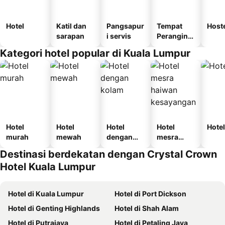
Hotel
Katil dan
Pangsapur
Tempat
Host
sarapan
i servis
Perangina
n
Kategori hotel popular di Kuala Lumpur
Hotel
Hotel
Hotel
Hotel
Hotel
murah
mewah
dengan
mesra
kolam
haiwan
Destinasi berdekatan dengan Crystal Crown
kesayanga
Hotel Kuala Lumpur
n
Hotel di Kuala Lumpur
Hotel di Port Dickson
Hotel di Genting Highlands
Hotel di Shah Alam
Hotel di Putrajaya
Hotel di Petaling Jaya