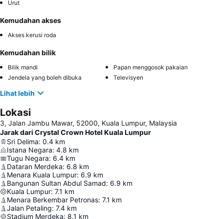
Urut
Kemudahan akses
Akses kerusi roda
Kemudahan bilik
Bilik mandi
Papan menggosok pakaian
Jendela yang boleh dibuka
Televisyen
Lihat lebih
Lokasi
3, Jalan Jambu Mawar, 52000, Kuala Lumpur, Malaysia
Jarak dari Crystal Crown Hotel Kuala Lumpur
Sri Delima
:
0.4
km
Istana Negara
:
4.8
km
Tugu Negara
:
6.4
km
Dataran Merdeka
:
6.8
km
Menara Kuala Lumpur
:
6.9
km
Bangunan Sultan Abdul Samad
:
6.9
km
Kuala Lumpur
:
7.1
km
Menara Berkembar Petronas
:
7.1
km
Jalan Petaling
:
7.4
km
Stadium Merdeka
:
8.1
km