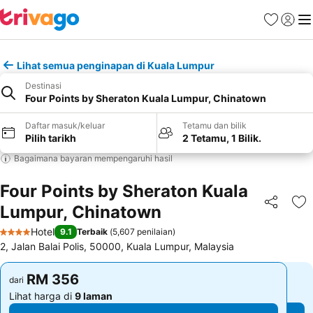
Kegemara
Daftar
Me
Lihat semua penginapan di Kuala Lumpur
Destinasi
Four Points by Sheraton Kuala Lumpur, Chinatown
Daftar masuk/keluar
Tetamu dan bilik
Pilih tarikh
2 Tetamu, 1 Bilik.
Bagaimana bayaran mempengaruhi hasil
Four Points by Sheraton Kuala
Lumpur, Chinatown
Kongsi
Ta
Hotel
9.1
Terbaik
(
5,607 penilaian
)
4 Bintang
2, Jalan Balai Polis, 50000, Kuala Lumpur, Malaysia
RM 356
RM 356
dari
dari
Lihat harga di
9 laman
Lihat harga di
9 laman