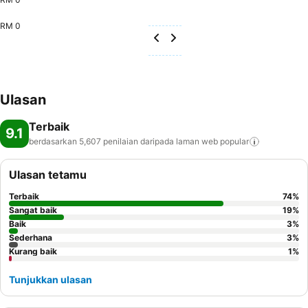
RM 0
Ulasan
Terbaik
9.1
berdasarkan 5,607 penilaian daripada laman web
popular
Ulasan tetamu
Terbaik
74
%
Sangat baik
19
%
Baik
3
%
Sederhana
3
%
Kurang baik
1
%
Tunjukkan ulasan