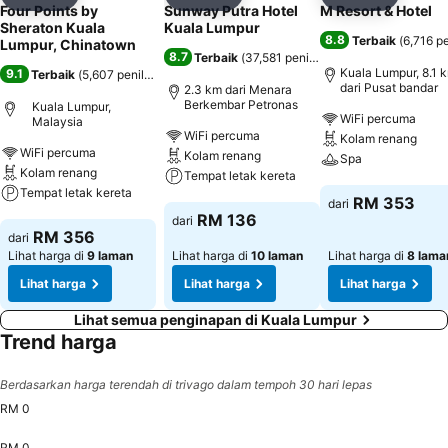
Kongsi
Tambah ke favorit
Kongsi
Tambah ke favorit
Kongsi
Tambah k
Four Points by
Sunway Putra Hotel
M Resort & Hotel
Sheraton Kuala
Kuala Lumpur
8.8
Terbaik
(
6,716 pe
Lumpur, Chinatown
8.7
Terbaik
(
37,581 penilaian
)
Kuala Lumpur, 8.1 
9.1
Terbaik
(
5,607 penilaian
)
dari Pusat bandar
2.3 km dari Menara
Berkembar Petronas
Kuala Lumpur,
WiFi percuma
Malaysia
WiFi percuma
Kolam renang
WiFi percuma
Kolam renang
Spa
Kolam renang
Tempat letak kereta
Tempat letak kereta
Lihat harga
RM 353
dari
Lihat harga
RM 136
dari
Lihat harga
RM 356
dari
Lihat harga di
9 laman
Lihat harga di
10 laman
Lihat harga di
8 lama
Lihat harga
Lihat harga
Lihat harga
Lihat semua penginapan di Kuala Lumpur
Trend harga
Berdasarkan harga terendah di trivago dalam tempoh 30 hari lepas
RM 0
RM 0