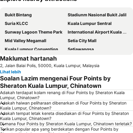
Kembangkan peta
Bukit Bintang
Stadiunm Nasional Bukit Jalil
Suria KLCC
Kuala Lumpur Sentral
Sunway Lagoon Theme Park
International Airport Kuala Lumpur
Mid Valley Megamall
Setia City Mall
Kuala Lumpur Convention Centre
Setiawangsa
Maklumat hartanah
KLIA Ekspres
Terminal Bersepadu Selatan
2, Jalan Balai Polis, 50000, Kuala Lumpur, Malaysia
Jalan Tunku Abdul Rahman
Dataran Merdeka
Lihat lebih
Aquaria
Masjid Jamek
Soalan Lazim mengenai Four Points by
One Utama Shopping Centre
Menara Berkembar Petronas
Sheraton Kuala Lumpur, Chinatown
Sunway Pyramid Shopping Centre
Jalan Tun Razak
Adakah terdapat kolam renang di Four Points by Sheraton Kuala
Lumpur, Chinatown?
Zoo Negara
Pasar Seni
Adakah haiwan peliharaan dibenarkan di Four Points by Sheraton
Kuala Lumpur, Chinatown?
Sepang International Circuit
Batu Caves
Adakah tempat letak kereta disediakan di Four Points by Sheraton
Jalan Petaling
Port Klang
Kuala Lumpur, Chinatown?
Di mana Four Points by Sheraton Kuala Lumpur, Chinatown terletak?
Menara KL
1 Utama
Tarikan popular apa yang berdekatan dengan Four Points by