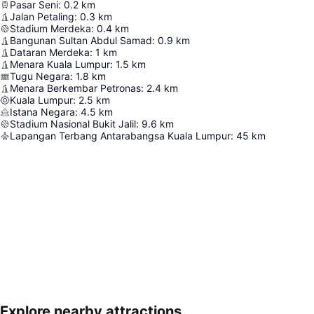
Pasar Seni
:
0.2
km
Jalan Petaling
:
0.3
km
Stadium Merdeka
:
0.4
km
Bangunan Sultan Abdul Samad
:
0.9
km
Dataran Merdeka
:
1
km
Menara Kuala Lumpur
:
1.5
km
Tugu Negara
:
1.8
km
Menara Berkembar Petronas
:
2.4
km
Kuala Lumpur
:
2.5
km
Istana Negara
:
4.5
km
Stadium Nasional Bukit Jalil
:
9.6
km
Lapangan Terbang Antarabangsa Kuala Lumpur
:
45
km
Explore nearby attractions