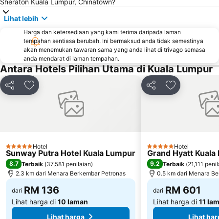
Sheraton Kuala Lumpur, Chinatown?
Lapangan Terbang Sultan Abdul Aziz Shah
Chinatown
Taman KLCC
Central Market Kuala Lumpur
Lihat lebih
The Curve
Putrajaya Hot Air Balloon Fiesta
Harga dan ketersediaan yang kami terima daripada laman
tempahan sentiasa berubah. Ini bermaksud anda tidak semestinya
Lot 10
Bukit Melawati
akan menemukan tawaran sama yang anda lihat di trivago semasa
anda mendarat di laman tempahan.
Monorail
Tropicana City Mall
Antara Hotels Pilihan Utama di Kuala Lumpur
Kepong Forestry Park - FRIM
Masjid Negara
Sultan Abdul Samad Building
Little India
Kongsi
Tambah ke favorit
Kongsi
Tambah ke fa
Kuala Lumpur Golf & Country Club
KL Festival City
Lapangan Terbang Genting
Institut Profesional Baitulmal
Istana Budaya
Istana Negara
Tugu Negara
Lake Garden
Hotel
Hotel
5 Bintang
5 Bintang
Sunway Putra Hotel Kuala Lumpur
Grand Hyatt Kuala
8.7
9.2
Terbaik
(
37,581 penilaian
)
Terbaik
(
21,111 peni
2.3 km dari Menara Berkembar Petronas
0.5 km dari Menara B
RM 136
RM 601
dari
dari
Lihat harga di
10 laman
Lihat harga di
11 la
Lihat harga
Lihat har