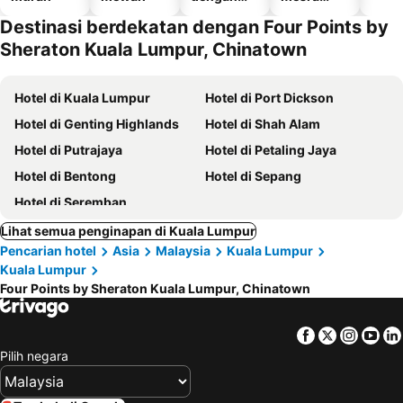
kolam
haiwan
Destinasi berdekatan dengan Four Points by
kesayanga
Sheraton Kuala Lumpur, Chinatown
n
Hotel di Kuala Lumpur
Hotel di Port Dickson
Hotel di Genting Highlands
Hotel di Shah Alam
Hotel di Putrajaya
Hotel di Petaling Jaya
Hotel di Bentong
Hotel di Sepang
Hotel di Seremban
Lihat semua penginapan di Kuala Lumpur
Pencarian hotel
Asia
Malaysia
Kuala Lumpur
Kuala Lumpur
Four Points by Sheraton Kuala Lumpur, Chinatown
Facebook
Twitter
Insta
Yo
Pilih negara