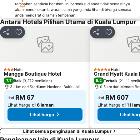
tempahan sentiasa berubah. Ini bermaksud anda tidak semestinya
The Curve
Putrajaya Hot Air Balloon Fiesta
akan menemukan tawaran sama yang anda lihat di trivago semasa
anda mendarat di laman tempahan.
Lot 10
Bukit Melawati
Antara Hotels Pilihan Utama di Kuala Lumpur
Monorail
Tropicana City Mall
Kepong Forestry Park - FRIM
Kuala Lumpur Golf & Country Club
Kongsi
Tambah ke favorit
Kongsi
Tambah ke fa
Little India
Masjid Negara
Sultan Abdul Samad Building
KL Festival City
Lapangan Terbang Genting
Institut Profesional Baitulmal
Hotel
Hotel
Istana Budaya
Istana Negara
3 Bintang
5 Bintang
Mangga Boutique Hotel
Grand Hyatt Kuala
Tugu Negara
Lake Garden
7.7
9.2
Baik
(
3,272 penilaian
)
Terbaik
(
21,111 penil
3.1 km dari Stadiunm Nasional Bukit Jalil
0.5 km dari Menara Be
RM 67
RM 607
dari
dari
Lihat harga di
6 laman
Lihat harga di
11 la
Lihat harga
Lihat har
Lihat semua penginapan di Kuala Lumpur
Penginapan lain di Kuala Lumpur