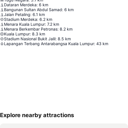
Dataran Merdeka
:
6
km
Bangunan Sultan Abdul Samad
:
6
km
Jalan Petaling
:
6.1
km
Stadium Merdeka
:
6.2
km
Menara Kuala Lumpur
:
7.2
km
Menara Berkembar Petronas
:
8.2
km
Kuala Lumpur
:
8.3
km
Stadium Nasional Bukit Jalil
:
8.5
km
Lapangan Terbang Antarabangsa Kuala Lumpur
:
43
km
Explore nearby attractions
Kembangkan peta