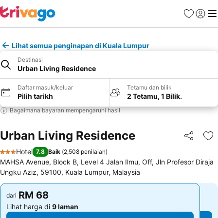
Kegemara
Daftar
Me
Lihat semua penginapan di Kuala Lumpur
Destinasi
Urban Living Residence
Daftar masuk/keluar
Tetamu dan bilik
Pilih tarikh
2 Tetamu, 1 Bilik.
Bagaimana bayaran mempengaruhi hasil
Urban Living Residence
Kongsi
Ta
Hotel
7.8
Baik
(
2,508 penilaian
)
3 Bintang
MAHSA Avenue, Block B, Level 4 Jalan Ilmu, Off, Jln Profesor Diraja
Ungku Aziz, 59100, Kuala Lumpur, Malaysia
RM 68
RM 68
dari
dari
Lihat harga di
9 laman
Lihat harga di
9 laman