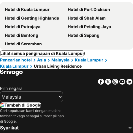
Hotel di Kuala Lumpur
Hotel di Port Dickson
Hotel di Genting Highlands
Hotel di Shah Alam
Hotel di Putrajaya
Hotel di Petaling Jaya
Hotel di Bentong
Hotel di Sepang
Hotel di Seremban
Lihat semua penginapan di Kuala Lumpur
Pencarian hotel
Asia
Malaysia
Kuala Lumpur
Kuala Lumpur
Urban Living Residence
Facebook
Twitter
Insta
Yo
Pilih negara
Tambah di Google
Cari keputusan kami dengan mudah:
tambah trivago sebagai sumber pilihan
di Google.
Syarikat