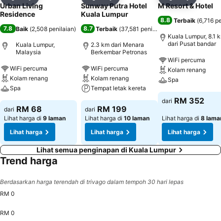
Kongsi
Tambah ke favorit
Kongsi
Tambah ke favorit
Kongsi
Tambah k
Urban Living
Sunway Putra Hotel
M Resort & Hotel
Residence
Kuala Lumpur
8.8
Terbaik
(
6,716 pe
7.8
8.7
Baik
(
2,508 penilaian
)
Terbaik
(
37,581 penilaian
)
Kuala Lumpur, 8.1 
dari Pusat bandar
Kuala Lumpur,
2.3 km dari Menara
Malaysia
Berkembar Petronas
WiFi percuma
WiFi percuma
WiFi percuma
Kolam renang
Kolam renang
Kolam renang
Spa
Spa
Tempat letak kereta
RM 352
dari
RM 68
RM 199
dari
dari
Lihat harga di
9 laman
Lihat harga di
10 laman
Lihat harga di
8 lama
Lihat harga
Lihat harga
Lihat harga
Lihat semua penginapan di Kuala Lumpur
Trend harga
Berdasarkan harga terendah di trivago dalam tempoh 30 hari lepas
RM 0
RM 0