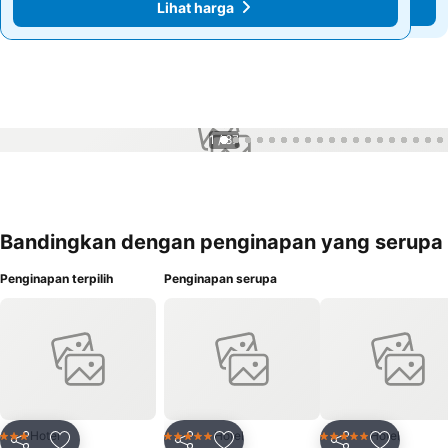
Lihat harga
Lihat harga
1 / 87
Bandingkan dengan penginapan yang serupa
Penginapan terpilih
Penginapan serupa
Hotel
Hotel
Hotel
3 Bintang
5 Bintang
5 Bintang