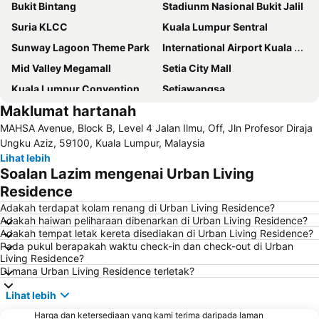
Bukit Bintang
Stadiunm Nasional Bukit Jalil
Suria KLCC
Kuala Lumpur Sentral
Sunway Lagoon Theme Park
International Airport Kuala Lumpur
Mid Valley Megamall
Setia City Mall
Kuala Lumpur Convention Centre
Setiawangsa
Maklumat hartanah
KLIA Ekspres
Terminal Bersepadu Selatan
MAHSA Avenue, Block B, Level 4 Jalan Ilmu, Off, Jln Profesor Diraja
Jalan Tunku Abdul Rahman
Dataran Merdeka
Ungku Aziz, 59100, Kuala Lumpur, Malaysia
Aquaria
Masjid Jamek
Lihat lebih
Soalan Lazim mengenai Urban Living
One Utama Shopping Centre
Menara Berkembar Petronas
Residence
Sunway Pyramid Shopping Centre
Jalan Tun Razak
Adakah terdapat kolam renang di Urban Living Residence?
Zoo Negara
Pasar Seni
Adakah haiwan peliharaan dibenarkan di Urban Living Residence?
Adakah tempat letak kereta disediakan di Urban Living Residence?
Sepang International Circuit
Batu Caves
Pada pukul berapakah waktu check-in dan check-out di Urban
Jalan Petaling
Port Klang
Living Residence?
Di mana Urban Living Residence terletak?
Menara KL
1 Utama
Lihat lebih
Lapangan Terbang Sultan Abdul Aziz Shah
Chinatown
Taman KLCC
Harga dan ketersediaan yang kami terima daripada laman
Central Market Kuala Lumpur