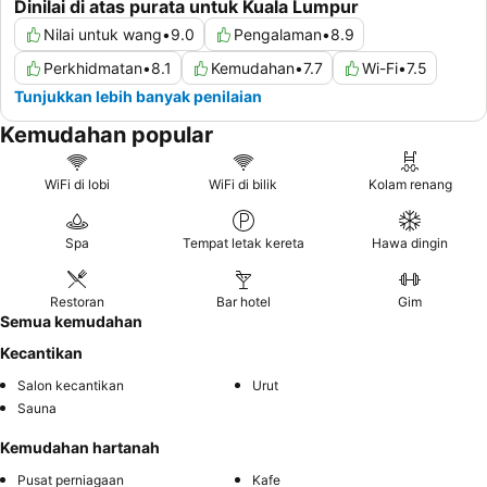
Dinilai di atas purata untuk Kuala Lumpur
Nilai untuk wang
•
9.0
Pengalaman
•
8.9
Perkhidmatan
•
8.1
Kemudahan
•
7.7
Wi-Fi
•
7.5
Tunjukkan lebih banyak penilaian
Kemudahan popular
WiFi di lobi
WiFi di bilik
Kolam renang
Spa
Tempat letak kereta
Hawa dingin
Restoran
Bar hotel
Gim
Semua kemudahan
Kecantikan
Salon kecantikan
Urut
Sauna
Kemudahan hartanah
Pusat perniagaan
Kafe