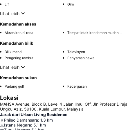
Lif
Gim
Lihat lebih
Kemudahan akses
Akses kerusi roda
Tempat letak kenderaan mudah diakses
Kemudahan bilik
Bilik mandi
Televisyen
Pengering rambut
Penyaman hawa
Lihat lebih
Kemudahan sukan
Padang golf
Kecergasan
Lokasi
MAHSA Avenue, Block B, Level 4 Jalan Ilmu, Off, Jln Profesor Diraja
Ungku Aziz, 59100, Kuala Lumpur, Malaysia
Jarak dari Urban Living Residence
Phileo Damansara
:
1.3
km
Istana Negara
:
5.1
km
Tugu Negara
:
5.1
km