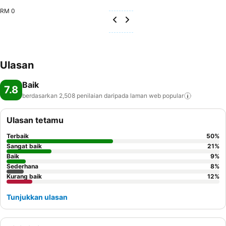
RM 0
Ulasan
Baik
7.8
berdasarkan 2,508 penilaian daripada laman web
popular
Ulasan tetamu
Terbaik
50
%
Sangat baik
21
%
Baik
9
%
Sederhana
8
%
Kurang baik
12
%
Tunjukkan ulasan