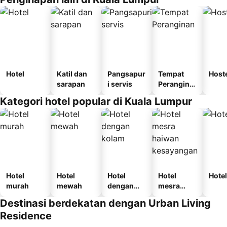
Hotel
Katil dan
Pangsapur
Tempat
Host
sarapan
i servis
Perangina
n
Kategori hotel popular di Kuala Lumpur
Hotel
Hotel
Hotel
Hotel
Hotel
murah
mewah
dengan
mesra
kolam
haiwan
Destinasi berdekatan dengan Urban Living
kesayanga
Residence
n