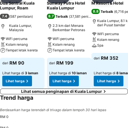
Kongsi
Tambah ke favorit
Kongsi
Tambah ke favorit
Kongsi
Tambah k
Dua Sentral Kuala
Sunway Putra Hotel
M Resort & Hotel
Lumpur, Roam
Kuala Lumpur
8.8
Terbaik
(
6,716 pe
7.4
8.7
(
587 penilaian
)
Terbaik
(
37,581 penilaian
)
Kuala Lumpur, 8.1 
dari Pusat bandar
Kuala Lumpur,
2.3 km dari Menara
Malaysia
Berkembar Petronas
WiFi percuma
WiFi percuma
WiFi percuma
Kolam renang
Kolam renang
Kolam renang
Spa
Tempat letak kereta
Tempat letak kereta
Lihat harga
RM 352
dari
Lihat harga
Lihat harga
RM 90
RM 199
dari
dari
Lihat harga di
3 laman
Lihat harga di
10 laman
Lihat harga di
8 lama
Lihat harga
Lihat harga
Lihat harga
Lihat semua penginapan di Kuala Lumpur
Trend harga
Berdasarkan harga terendah di trivago dalam tempoh 30 hari lepas
RM 0
RM 0