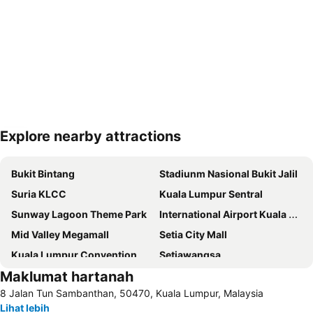
Explore nearby attractions
Kembangkan peta
Bukit Bintang
Stadiunm Nasional Bukit Jalil
Suria KLCC
Kuala Lumpur Sentral
Sunway Lagoon Theme Park
International Airport Kuala Lumpur
Mid Valley Megamall
Setia City Mall
Kuala Lumpur Convention Centre
Setiawangsa
Maklumat hartanah
KLIA Ekspres
Terminal Bersepadu Selatan
8 Jalan Tun Sambanthan, 50470, Kuala Lumpur, Malaysia
Jalan Tunku Abdul Rahman
Dataran Merdeka
Lihat lebih