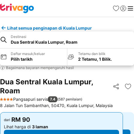
Kegemara
Daftar
Me
Lihat semua penginapan di Kuala Lumpur
Destinasi
Dua Sentral Kuala Lumpur, Roam
Daftar masuk/keluar
Tetamu dan bilik
Pilih tarikh
2 Tetamu, 1 Bilik.
Bagaimana bayaran mempengaruhi hasil
Dua Sentral Kuala Lumpur,
Roam
Kongsi
Ta
Pangsapuri servis
7.4
(
587 penilaian
)
4 Bintang
8 Jalan Tun Sambanthan, 50470, Kuala Lumpur, Malaysia
RM 90
RM 90
dari
dari
Lihat harga di
3 laman
Lihat harga di
3 laman