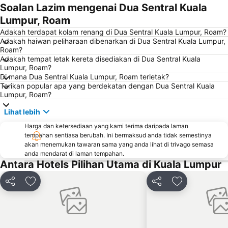
Aquaria
Masjid Jamek
Soalan Lazim mengenai Dua Sentral Kuala
One Utama Shopping Centre
Menara Berkembar Petronas
Lumpur, Roam
Sunway Pyramid Shopping Centre
Jalan Tun Razak
Adakah terdapat kolam renang di Dua Sentral Kuala Lumpur, Roam?
Adakah haiwan peliharaan dibenarkan di Dua Sentral Kuala Lumpur,
Zoo Negara
Pasar Seni
Roam?
Adakah tempat letak kereta disediakan di Dua Sentral Kuala
Sepang International Circuit
Batu Caves
Lumpur, Roam?
Jalan Petaling
Port Klang
Di mana Dua Sentral Kuala Lumpur, Roam terletak?
Tarikan popular apa yang berdekatan dengan Dua Sentral Kuala
Menara KL
1 Utama
Lumpur, Roam?
Lapangan Terbang Sultan Abdul Aziz Shah
Chinatown
Lihat lebih
Taman KLCC
Central Market Kuala Lumpur
Harga dan ketersediaan yang kami terima daripada laman
The Curve
Putrajaya Hot Air Balloon Fiesta
tempahan sentiasa berubah. Ini bermaksud anda tidak semestinya
akan menemukan tawaran sama yang anda lihat di trivago semasa
Lot 10
Bukit Melawati
anda mendarat di laman tempahan.
Antara Hotels Pilihan Utama di Kuala Lumpur
Monorail
Tropicana City Mall
Kepong Forestry Park - FRIM
Masjid Negara
Kongsi
Tambah ke favorit
Kongsi
Tambah ke fa
Sultan Abdul Samad Building
Little India
Kuala Lumpur Golf & Country Club
KL Festival City
Lapangan Terbang Genting
Institut Profesional Baitulmal