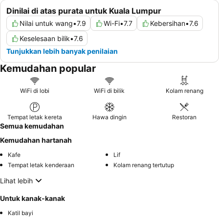
Dinilai di atas purata untuk Kuala Lumpur
Nilai untuk wang
•
7.9
Wi-Fi
•
7.7
Kebersihan
•
7.6
Keselesaan bilik
•
7.6
Tunjukkan lebih banyak penilaian
Kemudahan popular
WiFi di lobi
WiFi di bilik
Kolam renang
Tempat letak kereta
Hawa dingin
Restoran
Semua kemudahan
Kemudahan hartanah
Kafe
Lif
Tempat letak kenderaan
Kolam renang tertutup
Lihat lebih
Untuk kanak-kanak
Katil bayi