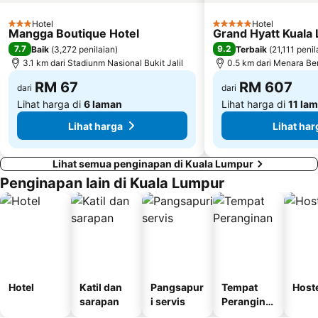
Istana Budaya
Istana Negara
Hotel
Hotel
3 Bintang
5 Bintang
Mangga Boutique Hotel
Grand Hyatt Kuala
Tugu Negara
Lake Garden
7.7
9.2
Baik
(
3,272 penilaian
)
Terbaik
(
21,111 penil
3.1 km dari Stadiunm Nasional Bukit Jalil
0.5 km dari Menara Be
RM 67
RM 607
dari
dari
Lihat harga di
6 laman
Lihat harga di
11 la
Lihat harga
Lihat har
Lihat semua penginapan di Kuala Lumpur
Penginapan lain di Kuala Lumpur
Hotel
Katil dan
Pangsapur
Tempat
Host
sarapan
i servis
Perangina
n