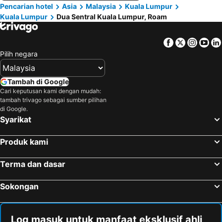
Pencarian hotel
Asia
Malaysia
Kuala Lumpur
Kuala Lumpur
Dua Sentral Kuala Lumpur, Roam
Facebook
Twitter
Insta
Yo
Pilih negara
Tambah di Google
Cari keputusan kami dengan mudah:
tambah trivago sebagai sumber pilihan
di Google.
Syarikat
Produk kami
Terma dan dasar
Sokongan
Log masuk untuk manfaat eksklusif ahli