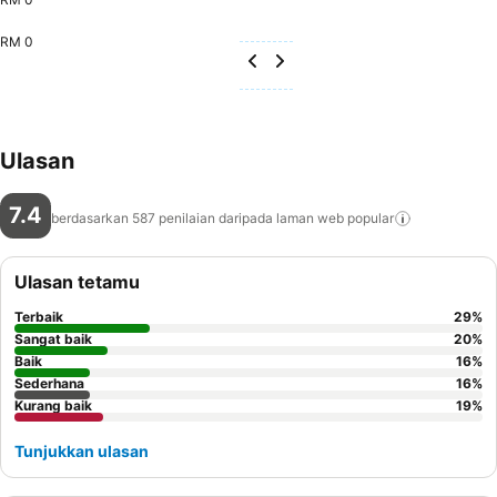
RM 0
Ulasan
7.4
berdasarkan 587 penilaian daripada laman web
popular
Ulasan tetamu
Terbaik
29
%
Sangat baik
20
%
Baik
16
%
Sederhana
16
%
Kurang baik
19
%
Tunjukkan ulasan