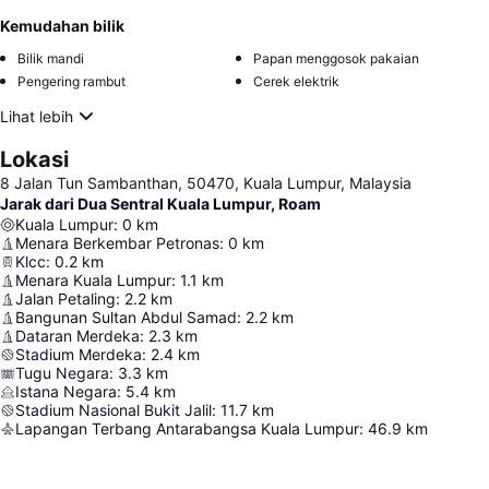
Kemudahan bilik
Bilik mandi
Papan menggosok pakaian
Pengering rambut
Cerek elektrik
Lihat lebih
Lokasi
8 Jalan Tun Sambanthan, 50470, Kuala Lumpur, Malaysia
Jarak dari Dua Sentral Kuala Lumpur, Roam
Kuala Lumpur
:
0
km
Menara Berkembar Petronas
:
0
km
Klcc
:
0.2
km
Menara Kuala Lumpur
:
1.1
km
Jalan Petaling
:
2.2
km
Bangunan Sultan Abdul Samad
:
2.2
km
Dataran Merdeka
:
2.3
km
Stadium Merdeka
:
2.4
km
Tugu Negara
:
3.3
km
Istana Negara
:
5.4
km
Stadium Nasional Bukit Jalil
:
11.7
km
Lapangan Terbang Antarabangsa Kuala Lumpur
:
46.9
km