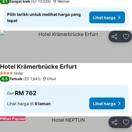
8.1
Sangat baik
13,535
Weimar
Pilih tarikh untuk melihat harga yang
Lihat harga
tepat
Kongsi
Ta
Hotel Krämerbrücke Erfurt
Hotel
4 Bintang
8.5
Terbaik
7,641
Erfurt
RM 762
Dari
Lihat harga di
6 laman
Lihat harga
Pilihan Popular
Kongsi
Ta