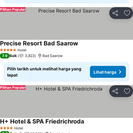
Pilihan Popular
Kongsi
Ta
Precise Resort Bad Saarow
Hotel
5 Bintang
7.9
Baik
3,822
Bad Saarow
Pilih tarikh untuk melihat harga yang
Lihat harga
tepat
Pilihan Popular
Kongsi
Ta
H+ Hotel & SPA Friedrichroda
Hotel
4 Bintang