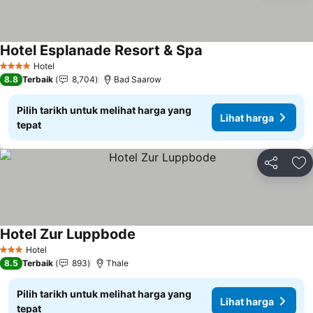
Hotel Esplanade Resort & Spa
Hotel
4 Bintang
8.8
Terbaik
8,704
Bad Saarow
Pilih tarikh untuk melihat harga yang
Lihat harga
tepat
Kongsi
Ta
Hotel Zur Luppbode
Hotel
3 Bintang
8.5
Terbaik
893
Thale
Pilih tarikh untuk melihat harga yang
Lihat harga
tepat