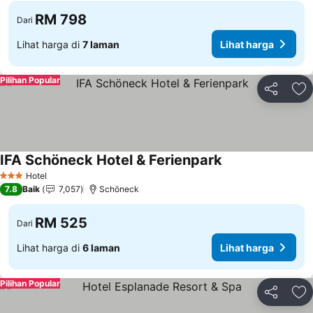
RM 798
Dari
Lihat harga di
7 laman
Lihat harga
Pilihan Popular
Kongsi
Ta
IFA Schöneck Hotel & Ferienpark
Hotel
3 Bintang
7.8
Baik
7,057
Schöneck
RM 525
Dari
Lihat harga di
6 laman
Lihat harga
Pilihan Popular
Kongsi
Ta