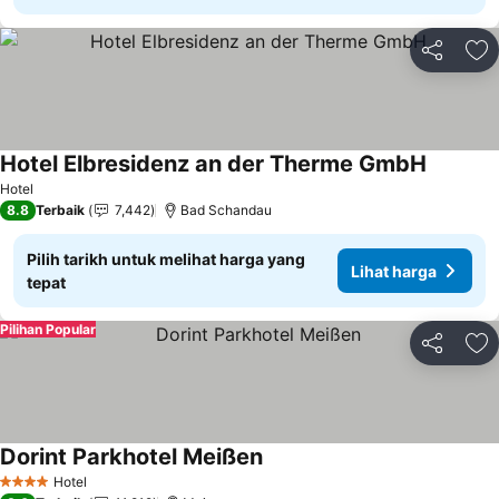
Kongsi
Ta
Hotel Elbresidenz an der Therme GmbH
Hotel
8.8
Terbaik
7,442
Bad Schandau
Pilih tarikh untuk melihat harga yang
Lihat harga
tepat
Pilihan Popular
Kongsi
Ta
Dorint Parkhotel Meißen
Hotel
4 Bintang