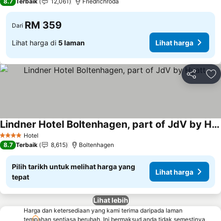
8.7
Terbaik
12,061
Friedrichroda
RM 359
Dari
Lihat harga di
5 laman
Lihat harga
Kongsi
Ta
Lindner Hotel Boltenhagen, part of JdV by Hyatt
Hotel
4 Bintang
8.7
Terbaik
8,615
Boltenhagen
Pilih tarikh untuk melihat harga yang
Lihat harga
tepat
Lihat lebih
Harga dan ketersediaan yang kami terima daripada laman
tempahan sentiasa berubah. Ini bermaksud anda tidak semestinya