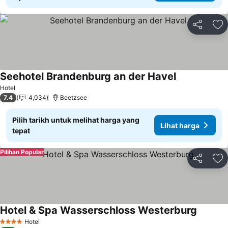
Kongsi
Ta
Seehotel Brandenburg an der Havel
Hotel
7.4
4,034
Beetzsee
Pilih tarikh untuk melihat harga yang
Lihat harga
tepat
Pilihan Popular
Kongsi
Ta
Hotel & Spa Wasserschloss Westerburg
Hotel
4 Bintang