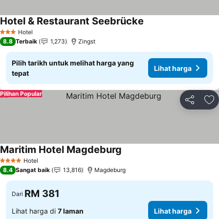
Hotel & Restaurant Seebrücke
Hotel
3 Bintang
8.8
Terbaik
1,273
Zingst
Pilih tarikh untuk melihat harga yang
Lihat harga
tepat
Pilihan Popular
Kongsi
Ta
Maritim Hotel Magdeburg
Hotel
4 Bintang
8.4
Sangat baik
13,816
Magdeburg
RM 381
Dari
Lihat harga di
7 laman
Lihat harga