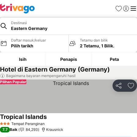
Kegemara
Daftar
Me
Destinasi
Eastern Germany
Daftar masuk/keluar
Tetamu dan bilik
Pilih tarikh
2 Tetamu, 1 Bilik.
Isih
Penapis
Peta
Hotel di Eastern Germany (Germany)
Bagaimana bayaran mempengaruhi hasil
Pilihan Popular
Kongsi
Ta
Tropical Islands
Tempat Peranginan
3 Bintang
7.7
Baik
84,293
Krausnick