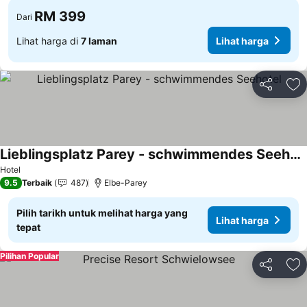
RM 399
Dari
Lihat harga di
7 laman
Lihat harga
Kongsi
Ta
Lieblingsplatz Parey - schwimmendes Seehotel
Hotel
9.5
Terbaik
487
Elbe-Parey
Pilih tarikh untuk melihat harga yang
Lihat harga
tepat
Pilihan Popular
Kongsi
Ta