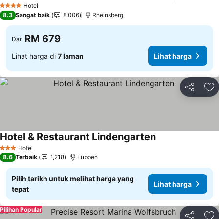
Hotel
4 Bintang
8.3
Sangat baik
8,006
Rheinsberg
RM 679
Dari
Lihat harga di
7 laman
Lihat harga
Kongsi
Ta
Hotel & Restaurant Lindengarten
Hotel
3 Bintang
8.6
Terbaik
1,218
Lübben
Pilih tarikh untuk melihat harga yang
Lihat harga
tepat
Pilihan Popular