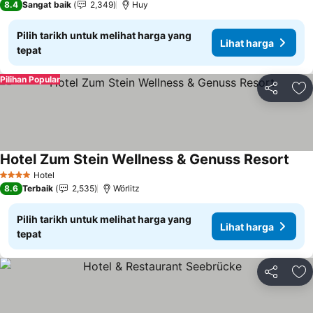
8.4
Sangat baik
2,349
Huy
Pilih tarikh untuk melihat harga yang
Lihat harga
tepat
Pilihan Popular
Kongsi
Ta
Hotel Zum Stein Wellness & Genuss Resort
Hotel
4 Bintang
8.6
Terbaik
2,535
Wörlitz
Pilih tarikh untuk melihat harga yang
Lihat harga
tepat
Kongsi
Ta