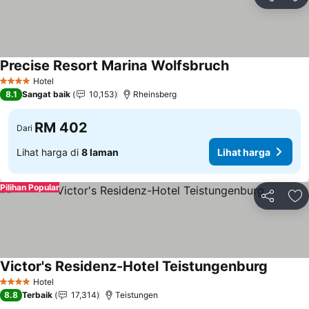
Kongsi
Ta
Precise Resort Marina Wolfsbruch
Hotel
4 Bintang
8.1
Sangat baik
10,153
Rheinsberg
RM 402
Dari
Lihat harga di
8 laman
Lihat harga
Pilihan Popular
Kongsi
Ta
Victor's Residenz-Hotel Teistungenburg
Hotel
4 Bintang
8.8
Terbaik
17,314
Teistungen