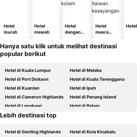
Hotel
Hotel
Hotel
Hotel
Hotel
murah
mewah
dengan
mesra
kolam
haiwan
kesayanga
Hanya satu klik untuk melihat destinasi
n
popular berikut
Hotel di Kuala Lumpur
Hotel di Melaka
Hotel di Port Dickson
Hotel di Kuala Terengganu
Hotel di Kuantan
Hotel di Ipoh
Hotel di Cameron Highlands
Hotel di Penang Island
Hotel di Langkawi
Hotel di Batam
Lebih destinasi top
Hotel di Terengganu
Hotel di Tioman Island
Hotel di Genting Highlands
Hotel di Kota Kinabalu