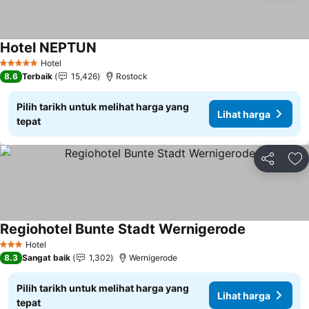
Hotel NEPTUN
Hotel
5 Bintang
8.6
Terbaik
15,426
Rostock
Pilih tarikh untuk melihat harga yang
Lihat harga
tepat
Kongsi
Ta
Regiohotel Bunte Stadt Wernigerode
Hotel
3 Bintang
8.3
Sangat baik
1,302
Wernigerode
Pilih tarikh untuk melihat harga yang
Lihat harga
tepat