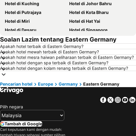
Hotel di Kuching
Hotel di Johor Bahru
Hotel di Putrajaya
Hotel di Kota Bharu
Hotel di Miri
Hotel di Hat Yai
Hotel di Desaru
Hotel di Singapore
Soalan Lazim tentang Eastern Germany
Hotel di Alor Setar
Hotel di Shah Alam
Apakah hotel terbaik di Eastern Germany?
Hotel di Taiping
Hotel di Batu Ferringhi
Apakah hotel mewah terbaik di Eastern Germany?
Hotel di Georgetown
Hotel di Bintulu
Apakah hotel mesra haiwan peliharaan terbaik di Eastern Germany?
Apakah hotel dengan spa terbaik di Eastern Germany?
Hotel di Brinchang
Hotel di Bangi
Apakah hotel dengan kolam renang terbaik di Eastern Germany?
Hotel di Sungai Petani
Hotel di Penang
Hotel di Perlis
Hotel di Kelantan
Pencarian hotel
Europe
Germany
Eastern Germany
Hotel di Selangor
Hotel di Hong Kong
Facebook
Twitter
Insta
Yo
Hotel di Shanghai
Hotel di Pulau Perhentian
Pilih negara
Hotel di Malaysia
Hotel di Perak
Hotel di Phu Quoc
Hotel di Phuket
Tambah di Google
Hotel di Negeri Sembilan
Hotel di Johor
Cari keputusan kami dengan mudah:
tambah trivago sebagai sumber pilihan
Hotel di Al Madinah Region
Hotel di Seberang Prai