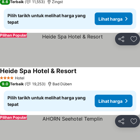
8.6
Terbaik
11,553
Zingst
Pilih tarikh untuk melihat harga yang
Lihat harga
tepat
Pilihan Popular
Kongsi
Ta
Heide Spa Hotel & Resort
Hotel
4 Bintang
9.0
Terbaik
19,253
Bad Düben
Pilih tarikh untuk melihat harga yang
Lihat harga
tepat
Pilihan Popular
Kongsi
Ta