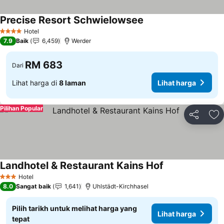
Precise Resort Schwielowsee
Hotel
4 Bintang
7.9
Baik
6,459
Werder
RM 683
Dari
Lihat harga di
8 laman
Lihat harga
Pilihan Popular
Kongsi
Ta
Landhotel & Restaurant Kains Hof
Hotel
3 Bintang
8.0
Sangat baik
1,641
Uhlstädt-Kirchhasel
Pilih tarikh untuk melihat harga yang
Lihat harga
tepat