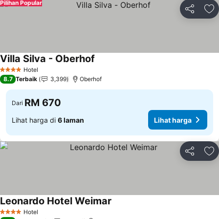
Pilihan Popular
Kongsi
Ta
Villa Silva - Oberhof
Hotel
4 Bintang
8.7
Terbaik
3,399
Oberhof
RM 670
Dari
Lihat harga di
6 laman
Lihat harga
Kongsi
Ta
Leonardo Hotel Weimar
Hotel
4 Bintang