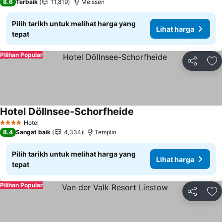
8.6
Terbaik
11,819
Meissen
Pilih tarikh untuk melihat harga yang
Lihat harga
tepat
Pilihan Popular
Kongsi
Ta
Hotel Döllnsee-Schorfheide
Hotel
4 Bintang
8.4
Sangat baik
4,334
Templin
Pilih tarikh untuk melihat harga yang
Lihat harga
tepat
Pilihan Popular
Kongsi
Ta