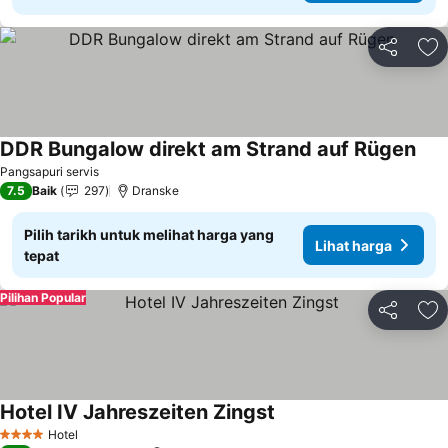
Kongsi
Ta
DDR Bungalow direkt am Strand auf Rügen
Pangsapuri servis
7.5
Baik
297
Dranske
Pilih tarikh untuk melihat harga yang
Lihat harga
tepat
Pilihan Popular
Kongsi
Ta
Hotel IV Jahreszeiten Zingst
Hotel
4 Bintang