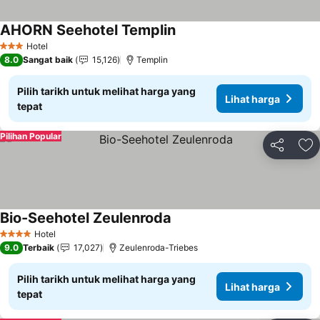
AHORN Seehotel Templin
Hotel
3 Bintang
8.0
Sangat baik
15,126
Templin
Pilih tarikh untuk melihat harga yang
Lihat harga
tepat
Pilihan Popular
Kongsi
Ta
Bio-Seehotel Zeulenroda
Hotel
4 Bintang
9.0
Terbaik
17,027
Zeulenroda-Triebes
Pilih tarikh untuk melihat harga yang
Lihat harga
tepat