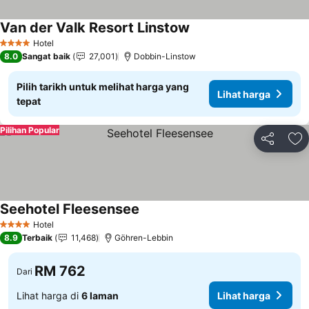
Van der Valk Resort Linstow
Hotel
4 Bintang
8.0
Sangat baik
27,001
Dobbin-Linstow
Pilih tarikh untuk melihat harga yang
Lihat harga
tepat
Pilihan Popular
Kongsi
Ta
Seehotel Fleesensee
Hotel
4 Bintang
8.9
Terbaik
11,468
Göhren-Lebbin
RM 762
Dari
Lihat harga di
6 laman
Lihat harga