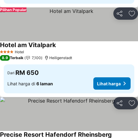
Pilihan Popular
Kongsi
Ta
Hotel am Vitalpark
Hotel
4 Bintang
8.9
Terbaik
7,100
Heiligenstadt
RM 650
Dari
Lihat harga di
6 laman
Lihat harga
Kongsi
Ta
Precise Resort Hafendorf Rheinsberg