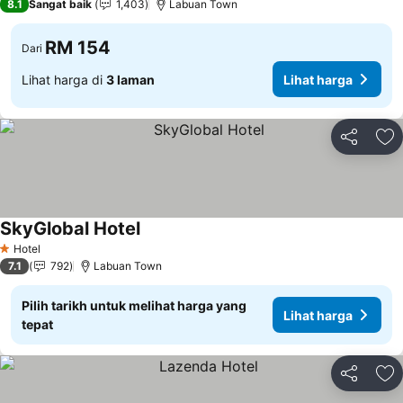
8.1
Sangat baik
1,403
Labuan Town
RM 154
Dari
Lihat harga di
3 laman
Lihat harga
Kongsi
Ta
SkyGlobal Hotel
Lihat harga
Hotel
1 Bintang
7.1
792
Labuan Town
Pilih tarikh untuk melihat harga yang
Lihat harga
tepat
Kongsi
Ta