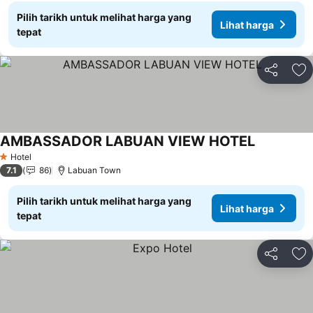
Pilih tarikh untuk melihat harga yang
Lihat harga
tepat
Kongsi
Ta
AMBASSADOR LABUAN VIEW HOTEL
Lihat harg
Hotel
1 Bintang
7.1
86
Labuan Town
Pilih tarikh untuk melihat harga yang
Lihat harga
tepat
Kongsi
Ta