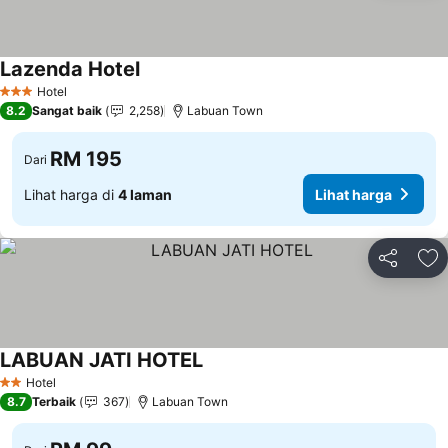
Lazenda Hotel
Lihat harga
Hotel
3 Bintang
8.2
Sangat baik
2,258
Labuan Town
RM 195
Dari
Lihat harga di
4 laman
Lihat harga
Kongsi
Ta
LABUAN JATI HOTEL
Lihat harga
Hotel
2 Bintang
8.7
Terbaik
367
Labuan Town