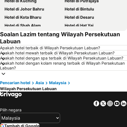
Hotel di Kuching
Hotel di Putrajaya
Hotel di Johor Bahru
Hotel di Bintulu
Hotel di Kota Bharu
Hotel di Desaru
Hotel di Shah Alam
Hotel di Hat Yai
Soalan Lazim tentang Wilayah Persekutuan
Hotel di Batu Ferringhi
Hotel di Miri
Labuan
Hotel di Georgetown
Hotel di Alor Setar
Apakah hotel terbaik di Wilayah Persekutuan Labuan?
Hotel di Taiping
Hotel di Singapore
Apakah hotel mewah terbaik di Wilayah Persekutuan Labuan?
Apakah hotel dengan spa terbaik di Wilayah Persekutuan Labuan?
Hotel di Seremban
Hotel di Cherating
Apakah hotel dengan kolam renang terbaik di Wilayah Persekutuan
Hotel di Brinchang
Hotel di Perlis
Labuan?
Hotel di Kelantan
Hotel di Selangor
Pencarian hotel
Asia
Malaysia
Hotel di Tioman Island
Hotel di Hong Kong
Wilayah Persekutuan Labuan
Hotel di Johor
Hotel di Malaysia
Hotel di Shanghai
Hotel di Koh Lipe
Facebook
Twitter
Insta
Yo
Hotel di Pulau Perhentian
Hotel di Perak
Pilih negara
Hotel di Bali
Hotel di Negeri Sembilan
Hotel di Phuket
Hotel di Seberang Prai
Tambah di Google