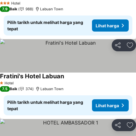
Hotel
3 Bintang
7.9
Baik
988
Labuan Town
Pilih tarikh untuk melihat harga yang
Lihat harga
tepat
Kongsi
Ta
Fratini's Hotel Labuan
Lihat harga
Hotel
1 Bintang
7.5
Baik
374
Labuan Town
Pilih tarikh untuk melihat harga yang
Lihat harga
tepat
Kongsi
Ta