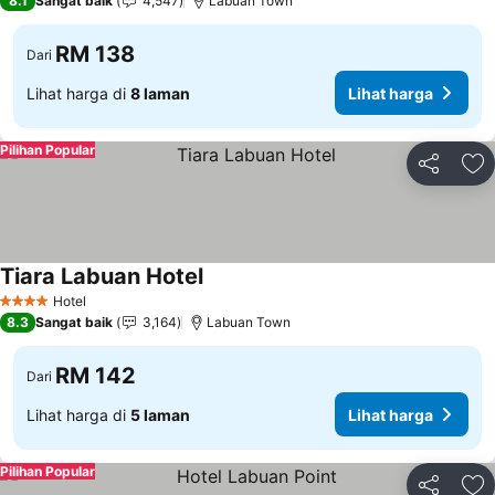
8.1
Sangat baik
4,547
Labuan Town
RM 138
Dari
Lihat harga di
8 laman
Lihat harga
Pilihan Popular
Kongsi
Ta
Tiara Labuan Hotel
Lihat harga
Hotel
4 Bintang
8.3
Sangat baik
3,164
Labuan Town
RM 142
Dari
Lihat harga di
5 laman
Lihat harga
Pilihan Popular