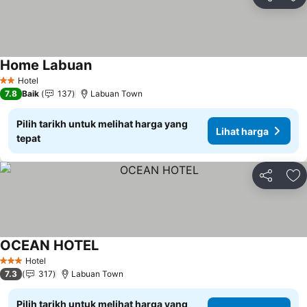
Kongsi
Ta
Home Labuan
Lihat harga
Hotel
2 Bintang
7.8
Baik
137
Labuan Town
Pilih tarikh untuk melihat harga yang
Lihat harga
tepat
Kongsi
Ta
OCEAN HOTEL
Lihat harga
Hotel
3 Bintang
7.3
317
Labuan Town
Pilih tarikh untuk melihat harga yang