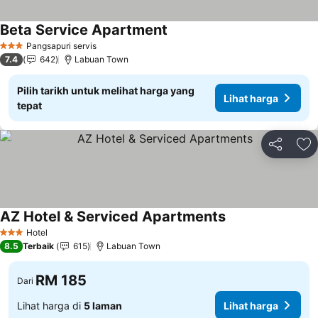
Beta Service Apartment
Lihat harga
Pangsapuri servis
3 Bintang
7.4
642
Labuan Town
Pilih tarikh untuk melihat harga yang
Lihat harga
tepat
Kongsi
Ta
AZ Hotel & Serviced Apartments
Lihat harga
Hotel
3 Bintang
8.5
Terbaik
615
Labuan Town
RM 185
Dari
Lihat harga di
5 laman
Lihat harga