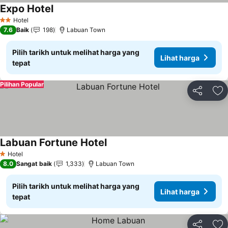
Expo Hotel
Lihat harga
Hotel
2 Bintang
7.6
Baik
198
Labuan Town
Pilih tarikh untuk melihat harga yang
Lihat harga
tepat
Pilihan Popular
Kongsi
Ta
Labuan Fortune Hotel
Lihat harga
Hotel
1 Bintang
8.0
Sangat baik
1,333
Labuan Town
Pilih tarikh untuk melihat harga yang
Lihat harga
tepat