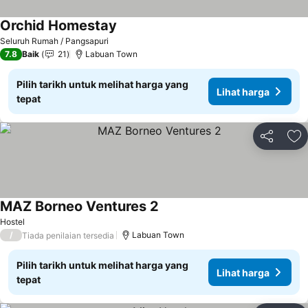
Orchid Homestay
Lihat harga
Seluruh Rumah / Pangsapuri
7.8
Baik
21
Labuan Town
Pilih tarikh untuk melihat harga yang
Lihat harga
tepat
Kongsi
Ta
MAZ Borneo Ventures 2
Lihat harga
Hostel
/
Labuan Town
Tiada penilaian tersedia
Pilih tarikh untuk melihat harga yang
Lihat harga
tepat