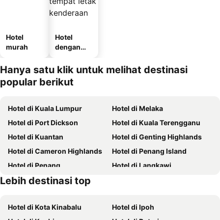
Hotel
Hotel
murah
dengan
tempat
letak
Hanya satu klik untuk melihat destinasi
kenderaan
popular berikut
Hotel di Kuala Lumpur
Hotel di Melaka
Hotel di Port Dickson
Hotel di Kuala Terengganu
Hotel di Kuantan
Hotel di Genting Highlands
Hotel di Cameron Highlands
Hotel di Penang Island
Hotel di Penang
Hotel di Langkawi
Lebih destinasi top
Hotel di Terengganu
Hotel di Batam
Hotel di Kota Kinabalu
Hotel di Ipoh