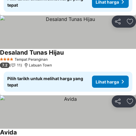
Lihat harga
tepat
Kongsi
Ta
Desaland Tunas Hijau
Lihat harga
Tempat Peranginan
4 Bintang
7.2
11
Labuan Town
Pilih tarikh untuk melihat harga yang
Lihat harga
tepat
Kongsi
Ta
Avida
Lihat harga