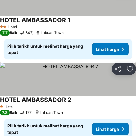
HOTEL AMBASSADOR 1
Lihat harga
Hotel
2 Bintang
7.7
Baik
307
Labuan Town
Pilih tarikh untuk melihat harga yang
Lihat harga
tepat
Kongsi
Ta
HOTEL AMBASSADOR 2
Lihat harga
Hotel
1 Bintang
7.8
Baik
177
Labuan Town
Pilih tarikh untuk melihat harga yang
Lihat harga
tepat