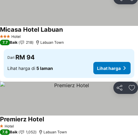
Kongsi
Ta
Micasa Hotel Labuan
Lihat harga
Hotel
3 Bintang
7.7
Baik
218
Labuan Town
RM 94
Dari
Lihat harga di
5 laman
Lihat harga
Kongsi
Ta
Premierz Hotel
Lihat harga
Hotel
1 Bintang
7.8
Baik
1,052
Labuan Town