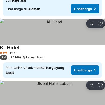
RM 99
Dari
Lihat harga di
3 laman
Lihat harga
Kongsi
Ta
KL Hotel
Lihat harga
Hotel
3 Bintang
7.4
1,140
Labuan Town
Pilih tarikh untuk melihat harga yang
Lihat harga
tepat
Kongsi
Ta