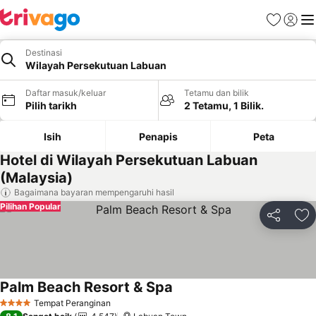
Kegemara
Daftar
Me
Destinasi
Wilayah Persekutuan Labuan
Daftar masuk/keluar
Tetamu dan bilik
Pilih tarikh
2 Tetamu, 1 Bilik.
Isih
Penapis
Peta
Hotel di Wilayah Persekutuan Labuan
(Malaysia)
Bagaimana bayaran mempengaruhi hasil
Pilihan Popular
Kongsi
Ta
Palm Beach Resort & Spa
Lihat harga
Tempat Peranginan
4 Bintang