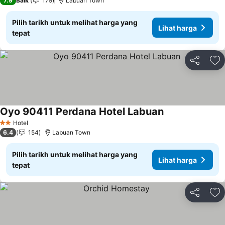
7.9
Baik
179
Labuan Town
Pilih tarikh untuk melihat harga yang
Lihat harga
tepat
Kongsi
Ta
Oyo 90411 Perdana Hotel Labuan
Lihat harga
Hotel
2 Bintang
6.4
154
Labuan Town
Pilih tarikh untuk melihat harga yang
Lihat harga
tepat
Kongsi
Ta