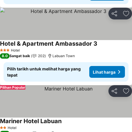
Kongsi
Ta
Hotel & Apartment Ambassador 3
Lihat harga
Hotel
3 Bintang
8.0
Sangat baik
202
Labuan Town
Pilih tarikh untuk melihat harga yang
Lihat harga
tepat
Pilihan Popular
Kongsi
Ta
Mariner Hotel Labuan
Lihat harga
Hotel
2 Bintang