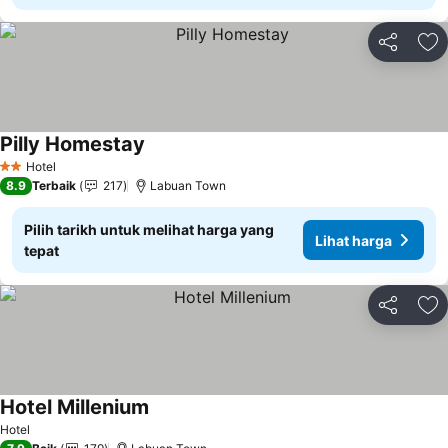
Kongsi
Ta
Pilly Homestay
Lihat harga
Hotel
2 Bintang
8.9
Terbaik
217
Labuan Town
Pilih tarikh untuk melihat harga yang
Lihat harga
tepat
Kongsi
Ta
Hotel Millenium
Lihat harga
Hotel