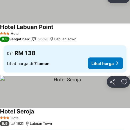
Kongsi
Ta
Hotel Labuan Point
Lihat harga
Hotel
3 Bintang
8.3
Sangat baik
5,669
Labuan Town
RM 138
Dari
Lihat harga di
7 laman
Lihat harga
Kongsi
Ta
Hotel Seroja
Lihat harga
Hotel
3 Bintang
6.9
192
Labuan Town