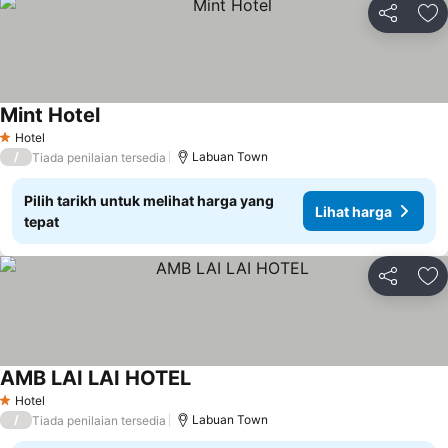
Kongsi
Ta
Mint Hotel
Lihat harga
Hotel
1 Bintang
/
Labuan Town
Tiada penilaian tersedia
Pilih tarikh untuk melihat harga yang
Lihat harga
tepat
Kongsi
Ta
AMB LAI LAI HOTEL
Lihat harga
Hotel
1 Bintang
/
Labuan Town
Tiada penilaian tersedia