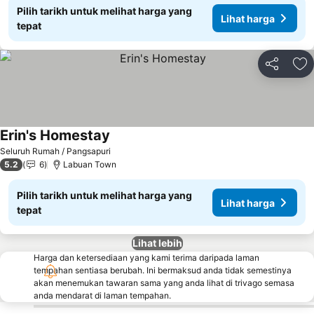
Pilih tarikh untuk melihat harga yang
Lihat harga
tepat
Kongsi
Ta
Erin's Homestay
Lihat harga
Seluruh Rumah / Pangsapuri
5.2
6
Labuan Town
Pilih tarikh untuk melihat harga yang
Lihat harga
tepat
Lihat lebih
Harga dan ketersediaan yang kami terima daripada laman
tempahan sentiasa berubah. Ini bermaksud anda tidak semestinya
akan menemukan tawaran sama yang anda lihat di trivago semasa
anda mendarat di laman tempahan.