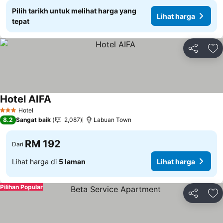
Pilih tarikh untuk melihat harga yang
Lihat harga
tepat
Kongsi
Ta
Hotel AIFA
Lihat harga
Hotel
3 Bintang
8.2
Sangat baik
2,087
Labuan Town
RM 192
Dari
Lihat harga di
5 laman
Lihat harga
Pilihan Popular
Kongsi
Ta