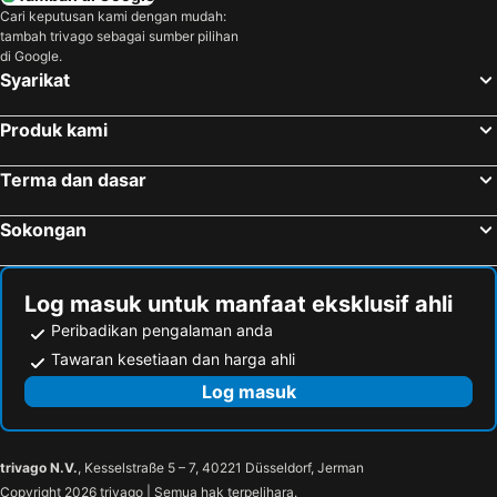
Cari keputusan kami dengan mudah:
Hotel di Sabah
Hotel di Al Madinah Region
tambah trivago sebagai sumber pilihan
di Google.
Syarikat
Produk kami
Terma dan dasar
Sokongan
Log masuk untuk manfaat eksklusif ahli
Peribadikan pengalaman anda
Tawaran kesetiaan dan harga ahli
Log masuk
trivago N.V.
, Kesselstraße 5 – 7, 40221 Düsseldorf, Jerman
Copyright 2026 trivago | Semua hak terpelihara.