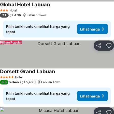
Global Hotel Labuan
Lihat harga
Hotel
3 Bintang
7.1
478
Labuan Town
Pilih tarikh untuk melihat harga yang
Lihat harga
tepat
Pilihan Popular
Kongsi
Ta
Dorsett Grand Labuan
Lihat harga
Hotel
5 Bintang
8.8
Terbaik
5,465
Labuan Town
Pilih tarikh untuk melihat harga yang
Lihat harga
tepat