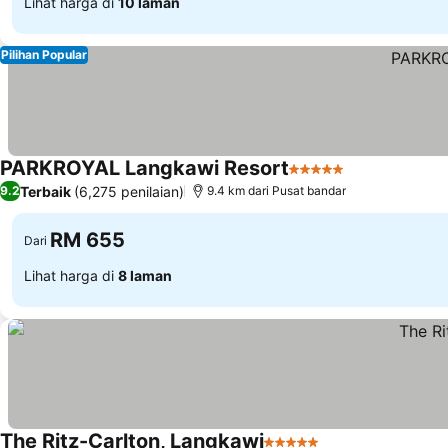
Lihat harga di
10 laman
Pilihan Popular
PARKROYAL Langkawi Resort
5 Bintang
Lihat harga
Terbaik
(6,275 penilaian)
9.2
9.4 km dari Pusat bandar
RM 655
Dari
Lihat harga di
8 laman
The Ritz-Carlton, Langkawi