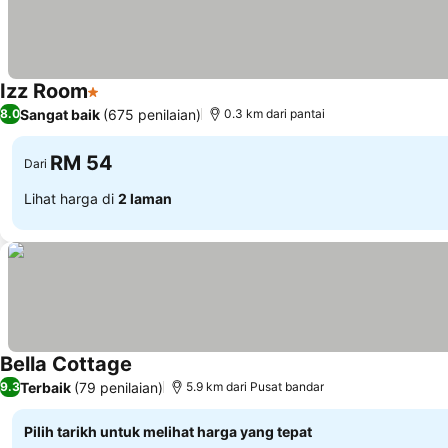
Izz Room
1 Bintang
Lihat harga
Sangat baik
(675 penilaian)
8.0
0.3 km dari pantai
RM 54
Dari
Lihat harga di
2 laman
Bella Cottage
Lihat harga
Terbaik
(79 penilaian)
9.3
5.9 km dari Pusat bandar
Pilih tarikh untuk melihat harga yang tepat