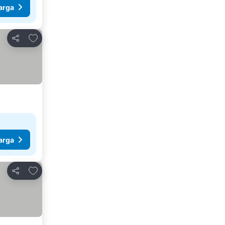
arga
Tambah ke favorit
Kongsi
arga
Tambah ke favorit
Kongsi