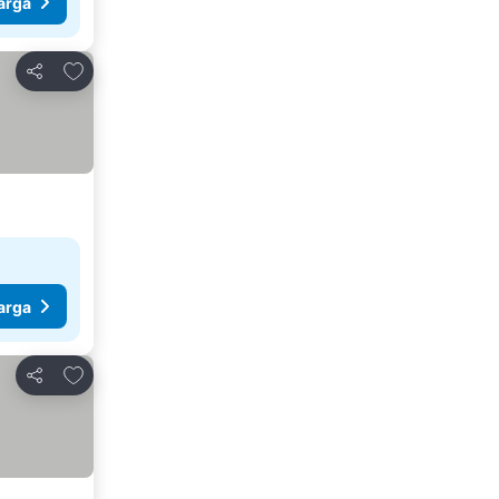
arga
Tambah ke favorit
Kongsi
arga
Tambah ke favorit
Kongsi