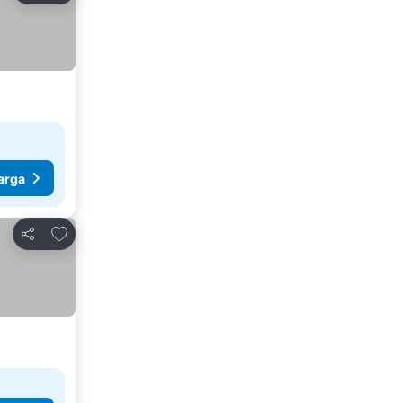
arga
Tambah ke favorit
Kongsi