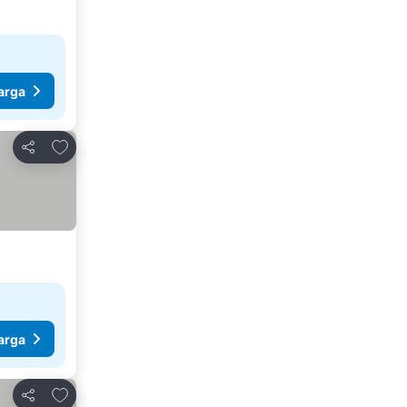
arga
Tambah ke favorit
Kongsi
arga
Tambah ke favorit
Kongsi