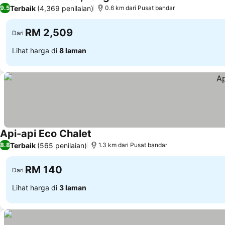
5 Bintang
Lihat harga
Terbaik
(4,369 penilaian)
9.5
0.6 km dari Pusat bandar
RM 2,509
Dari
Lihat harga di
8 laman
Api-api Eco Chalet
Lihat harga
Terbaik
(565 penilaian)
8.8
1.3 km dari Pusat bandar
RM 140
Dari
Lihat harga di
3 laman