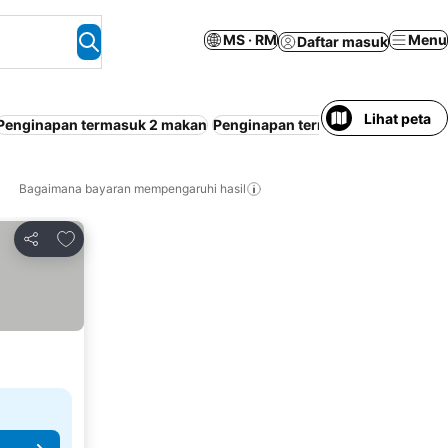
MS · RM
Menu
Daftar masuk
Lihat peta
Penginapan termasuk 2 makan
Penginapan termasuk 3 makan
Se
Bagaimana bayaran mempengaruhi hasil
Tambah ke favorit
Kongsi