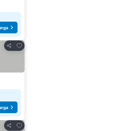
arga
Tambah ke favorit
Kongsi
arga
Tambah ke favorit
Kongsi