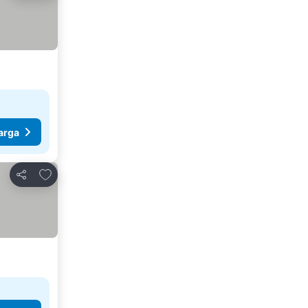
arga
Tambah ke favorit
Kongsi