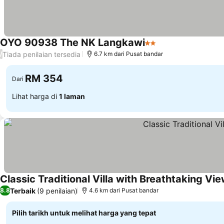
OYO 90938 The NK Langkawi
2 Bintang
Lihat harga
Tiada penilaian tersedia
/
6.7 km dari Pusat bandar
RM 354
Dari
Lihat harga di
1 laman
Classic Traditional Villa with Breathtaking Vi
Terbaik
(9 penilaian)
8.8
4.6 km dari Pusat bandar
Pilih tarikh untuk melihat harga yang tepat