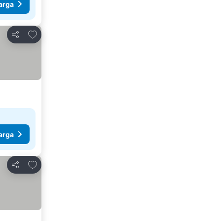
arga
Tambah ke favorit
Kongsi
arga
Tambah ke favorit
Kongsi