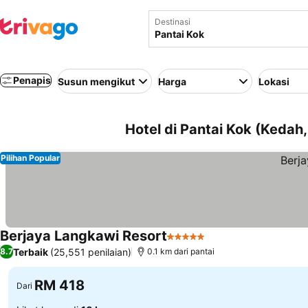
Destinasi
Penapis
Susun mengikut
Harga
Lokasi
Hotel di Pantai Kok (Kedah,
Pilihan Popular
Berjaya Langkawi Resort
5 Bintang
Lihat harga
Terbaik
(25,551 penilaian)
8.7
0.1 km dari pantai
RM 418
Dari