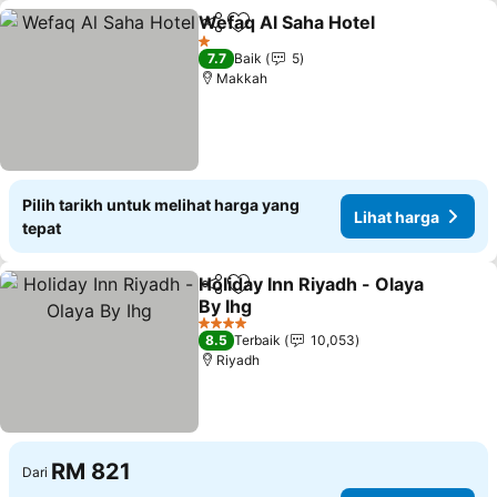
Wefaq Al Saha Hotel
Kongsi
Tambah ke favorit
Lihat 
1 Bintang
7.7
Baik
5
Makkah
Pilih tarikh untuk melihat harga yang
Lihat harga
tepat
Holiday Inn Riyadh - Olaya
Kongsi
Tambah ke favorit
By Ihg
Lihat harga
4 Bintang
8.5
Terbaik
10,053
Riyadh
RM 821
Dari