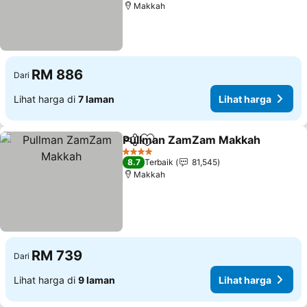
Makkah
RM 886
Dari
Lihat harga di
7 laman
Lihat harga
Pullman ZamZam Makkah
Kongsi
Tambah ke favorit
4 Bintang
8.7
Terbaik
81,545
Makkah
RM 739
Dari
Lihat harga di
9 laman
Lihat harga