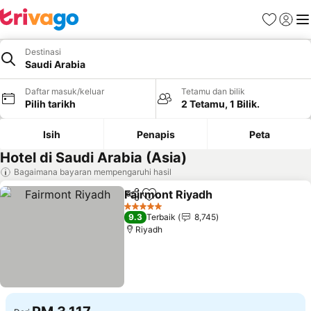
Kegemara
Daftar
Me
Destinasi
Saudi Arabia
Daftar masuk/keluar
Tetamu dan bilik
Pilih tarikh
2 Tetamu, 1 Bilik.
Isih
Penapis
Peta
Hotel di Saudi Arabia (Asia)
Bagaimana bayaran mempengaruhi hasil
Fairmont Riyadh
Kongsi
Tambah ke favorit
Lihat harg
5 Bintang
9.3
Terbaik
8,745
Riyadh