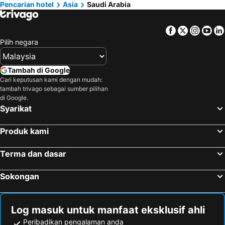
Hotel di Al-Mubarraz
Hotel di Ras Al Khafji
Hotel di Southern Region
Hotel di Thailand
Pencarian hotel
Asia
Saudi Arabia
Hotel di Hofuf
Hotel di Najran
Hotel di Pahang
Facebook
Twitter
Insta
Yo
Pilih negara
Tambah di Google
Cari keputusan kami dengan mudah:
tambah trivago sebagai sumber pilihan
di Google.
Syarikat
Produk kami
Terma dan dasar
Sokongan
Log masuk untuk manfaat eksklusif ahli
Peribadikan pengalaman anda