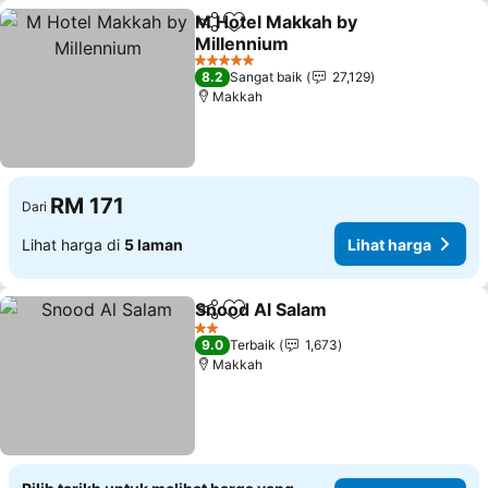
M Hotel Makkah by
Kongsi
Tambah ke favorit
Millennium
Lihat harga
5 Bintang
8.2
Sangat baik
27,129
Makkah
RM 171
Dari
Lihat harga di
5 laman
Lihat harga
Snood Al Salam
Kongsi
Tambah ke favorit
Lihat harg
2 Bintang
9.0
Terbaik
1,673
Makkah