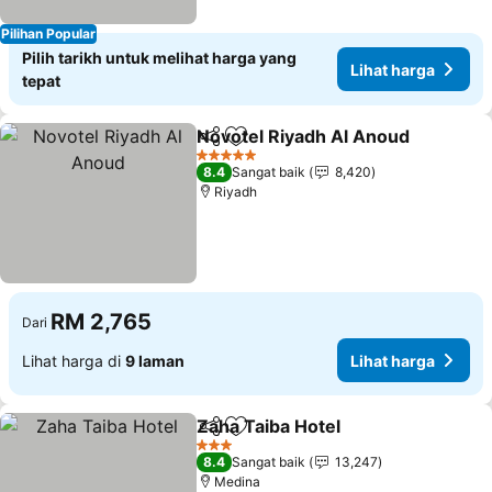
Pilihan Popular
Pilih tarikh untuk melihat harga yang
Lihat harga
tepat
Novotel Riyadh Al Anoud
Kongsi
Tambah ke favorit
L
5 Bintang
8.4
Sangat baik
8,420
Riyadh
RM 2,765
Dari
Lihat harga di
9 laman
Lihat harga
Zaha Taiba Hotel
Kongsi
Tambah ke favorit
Lihat har
3 Bintang
8.4
Sangat baik
13,247
Medina