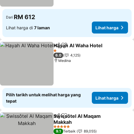
RM 612
Dari
Lihat harga di
7 laman
Lihat harga
Hayah Al Waha Hotel
Kongsi
Tambah ke favorit
Lihat
1 Bintang
6.0
4,125
Medina
Pilih tarikh untuk melihat harga yang
Lihat harga
tepat
Swissôtel Al Maqam
Kongsi
Tambah ke favorit
Makkah
Lihat harga
5 Bintang
9.1
Terbaik
89,055