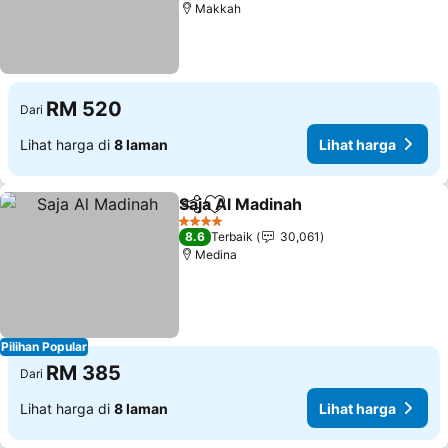
Makkah
RM 520
Dari
Lihat harga di
8 laman
Lihat harga
Saja Al Madinah
Kongsi
Tambah ke favorit
Lihat harg
4 Bintang
8.6
Terbaik
30,061
Medina
Pilihan Popular
RM 385
Dari
Lihat harga di
8 laman
Lihat harga