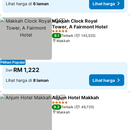
Lihat harga di
6 laman
Lihat harga
Makkah Clock Royal
Kongsi
Tambah ke favorit
Tower, A Fairmont Hotel
Lihat harga
5 Bintang
9.1
Terbaik
145,525
Makkah
Pilihan Popular
RM 1,222
Dari
Lihat harga di
8 laman
Lihat harga
Anjum Hotel Makkah
Kongsi
Tambah ke favorit
Lihat
5 Bintang
9.2
Terbaik
49,735
Makkah