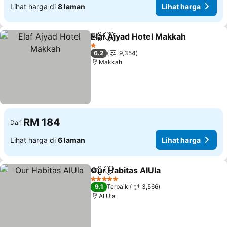
Lihat harga di
8 laman
Lihat harga
Elaf Ajyad Hotel Makkah
Kongsi
Tambah ke favorit
Li
1 Bintang
6.2
9,354
Makkah
RM 184
Dari
Lihat harga di
6 laman
Lihat harga
Our Habitas AlUla
Kongsi
Tambah ke favorit
Lihat ha
5 Bintang
9.1
Terbaik
3,566
Al Ula