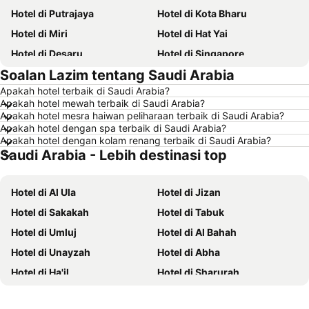
Hotel di Putrajaya
Hotel di Kota Bharu
Hotel di Miri
Hotel di Hat Yai
Hotel di Desaru
Hotel di Singapore
Soalan Lazim tentang Saudi Arabia
Hotel di Alor Setar
Hotel di Shah Alam
Apakah hotel terbaik di Saudi Arabia?
Hotel di Taiping
Hotel di Batu Ferringhi
Apakah hotel mewah terbaik di Saudi Arabia?
Hotel di Georgetown
Hotel di Bintulu
Apakah hotel mesra haiwan peliharaan terbaik di Saudi Arabia?
Apakah hotel dengan spa terbaik di Saudi Arabia?
Hotel di Brinchang
Hotel di Bangi
Apakah hotel dengan kolam renang terbaik di Saudi Arabia?
Saudi Arabia - Lebih destinasi top
Hotel di Sungai Petani
Hotel di Perlis
Hotel di Tioman Island
Hotel di Kelantan
Hotel di Al Ula
Hotel di Jizan
Hotel di Selangor
Hotel di Hong Kong
Hotel di Sakakah
Hotel di Tabuk
Hotel di Shanghai
Hotel di Pulau Perhentian
Hotel di Umluj
Hotel di Al Bahah
Hotel di Malaysia
Hotel di Perak
Hotel di Unayzah
Hotel di Abha
Hotel di Phu Quoc
Hotel di Phuket
Hotel di Ha'il
Hotel di Sharurah
Hotel di Negeri Sembilan
Hotel di Johor
Hotel di Rafha
Hotel di Ar'ar
Hotel di Al Madinah Region
Hotel di Seberang Prai