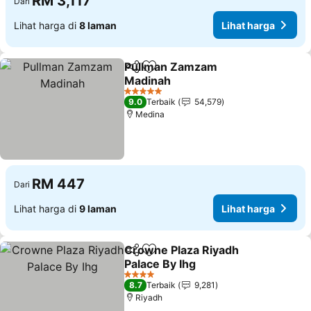
RM 3,117
Dari
Lihat harga di
8 laman
Lihat harga
Pullman Zamzam
Kongsi
Tambah ke favorit
Madinah
Lihat harga
5 Bintang
9.0
Terbaik
54,579
Medina
RM 447
Dari
Lihat harga di
9 laman
Lihat harga
Crowne Plaza Riyadh
Kongsi
Tambah ke favorit
Palace By Ihg
Lihat harga
4 Bintang
8.7
Terbaik
9,281
Riyadh