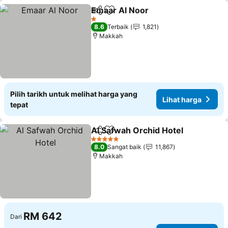
Emaar Al Noor
Kongsi
Tambah ke favorit
Lihat harga
1 Bintang
8.6
Terbaik
1,821
Makkah
Pilih tarikh untuk melihat harga yang
Lihat harga
tepat
Al Safwah Orchid Hotel
Kongsi
Tambah ke favorit
Lih
5 Bintang
8.0
Sangat baik
11,867
Makkah
RM 642
Dari