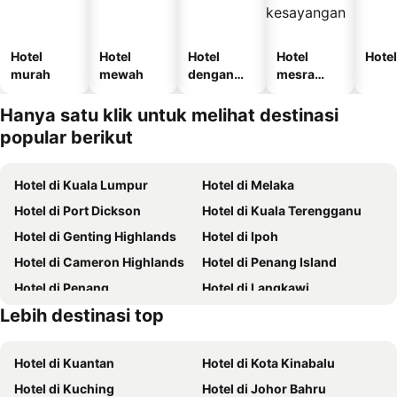
Hotel
Hotel
Hotel
Hotel
Hotel
murah
mewah
dengan
mesra
kolam
haiwan
kesayanga
Hanya satu klik untuk melihat destinasi
n
popular berikut
Hotel di Kuala Lumpur
Hotel di Melaka
Hotel di Port Dickson
Hotel di Kuala Terengganu
Hotel di Genting Highlands
Hotel di Ipoh
Hotel di Cameron Highlands
Hotel di Penang Island
Hotel di Penang
Hotel di Langkawi
Lebih destinasi top
Hotel di Batam
Hotel di Terengganu
Hotel di Kuantan
Hotel di Kota Kinabalu
Hotel di Kuching
Hotel di Johor Bahru