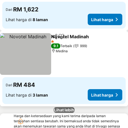
RM 1,622
Dari
Lihat harga di
8 laman
Lihat harga
Novotel Madinah
Kongsi
Tambah ke favorit
Lihat har
1 Bintang
9.1
Terbaik
999
Medina
RM 484
Dari
Lihat harga di
3 laman
Lihat harga
Lihat lebih
Harga dan ketersediaan yang kami terima daripada laman
tempahan sentiasa berubah. Ini bermaksud anda tidak semestinya
akan menemukan tawaran sama yang anda lihat di trivago semasa