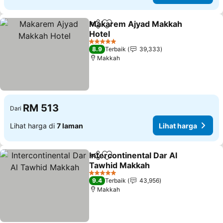
Makarem Ajyad Makkah
Kongsi
Tambah ke favorit
Hotel
Lihat harga
5 Bintang
8.9
Terbaik
39,333
Makkah
RM 513
Dari
Lihat harga di
7 laman
Lihat harga
Intercontinental Dar Al
Kongsi
Tambah ke favorit
Tawhid Makkah
Lihat harga
5 Bintang
9.4
Terbaik
43,956
Makkah