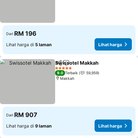
RM 196
Dari
Lihat harga di
5 laman
Lihat harga
Swissotel Makkah
Kongsi
Tambah ke favorit
Lihat ha
5 Bintang
9.0
Terbaik
59,959
Makkah
RM 907
Dari
Lihat harga di
9 laman
Lihat harga