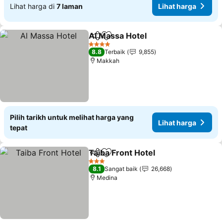
Lihat harga di
7 laman
Lihat harga
Al Massa Hotel
Kongsi
Tambah ke favorit
Lihat harga
4 Bintang
8.8
Terbaik
9,855
Makkah
Pilih tarikh untuk melihat harga yang
Lihat harga
tepat
Taiba Front Hotel
Kongsi
Tambah ke favorit
Lihat har
3 Bintang
8.1
Sangat baik
26,668
Medina