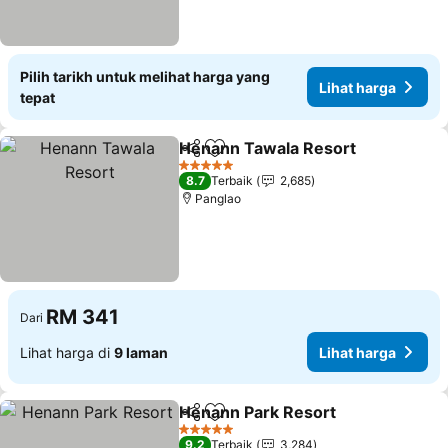
Pilih tarikh untuk melihat harga yang
Lihat harga
tepat
Henann Tawala Resort
Kongsi
Tambah ke favorit
Lih
5 Bintang
8.7
Terbaik
2,685
Panglao
RM 341
Dari
Lihat harga di
9 laman
Lihat harga
Henann Park Resort
Kongsi
Tambah ke favorit
Lihat 
5 Bintang
9.2
Terbaik
3,284