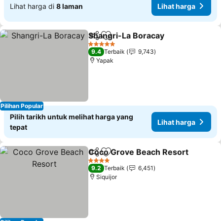
Lihat harga di
8 laman
Lihat harga
Shangri-La Boracay
Kongsi
Tambah ke favorit
Lihat 
5 Bintang
9.4
Terbaik
9,743
Yapak
Pilihan Popular
Pilih tarikh untuk melihat harga yang
Lihat harga
tepat
Coco Grove Beach Resort
Kongsi
Tambah ke favorit
4 Bintang
9.2
Terbaik
6,451
Siquijor