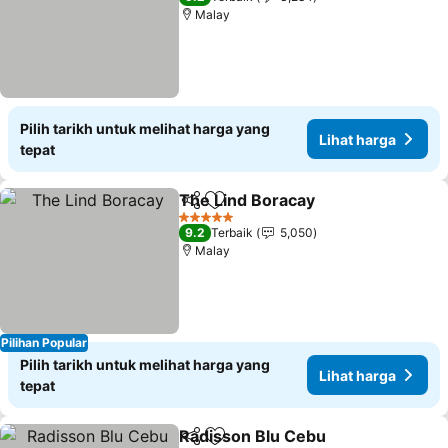
Malay
Pilih tarikh untuk melihat harga yang
Lihat harga
tepat
The Lind Boracay
Kongsi
Tambah ke favorit
Lihat har
5 Bintang
9.2
Terbaik
5,050
Malay
Pilihan Popular
Pilih tarikh untuk melihat harga yang
Lihat harga
tepat
Radisson Blu Cebu
Kongsi
Tambah ke favorit
Lihat h