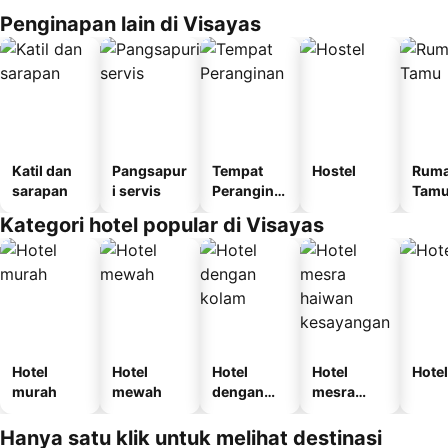
Penginapan lain di Visayas
Katil dan
Pangsapur
Tempat
Hostel
Rum
sarapan
i servis
Perangina
Tam
n
Kategori hotel popular di Visayas
Hotel
Hotel
Hotel
Hotel
Hotel
murah
mewah
dengan
mesra
kolam
haiwan
kesayanga
Hanya satu klik untuk melihat destinasi