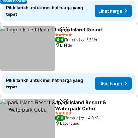
Pilihan Popular
Pilih tarikh untuk melihat harga yang
Lihat harga
tepat
Lagen Island Resort
Kongsi
Tambah ke favorit
Lihat 
5 Bintang
9.4
Terbaik
2,729
El Nido
Pilih tarikh untuk melihat harga yang
Lihat harga
tepat
Jpark Island Resort &
Kongsi
Tambah ke favorit
Waterpark Cebu
Lihat harga
5 Bintang
8.6
Terbaik
14,023
Lapu-Lapu