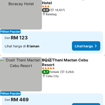
Kongsi
Tambah ke favorit
Hotel
Lihat harga
3 Bintang
6.0
18,507
Balabag
Pilihan Popular
RM 123
Dari
Lihat harga di
6 laman
Lihat harga
Dusit Thani Mactan Cebu
Kongsi
Tambah ke favorit
Resort
Lihat harga
5 Bintang
8.7
Terbaik
9,264
Cebu City
Pilihan Popular
RM 469
Dari