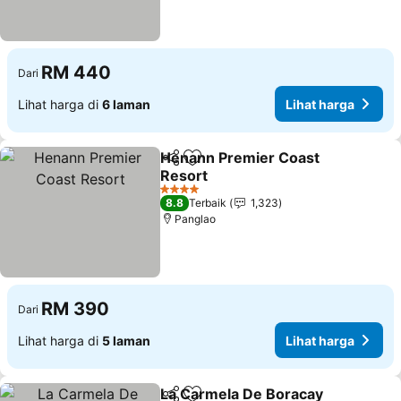
RM 440
Dari
Lihat harga di
6 laman
Lihat harga
Henann Premier Coast
Kongsi
Tambah ke favorit
Resort
Lihat harga
4 Bintang
8.8
Terbaik
1,323
Panglao
RM 390
Dari
Lihat harga di
5 laman
Lihat harga
La Carmela De Boracay