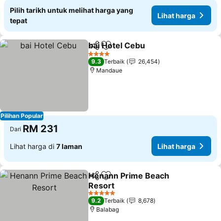
Pilih tarikh untuk melihat harga yang
Lihat harga
tepat
bai Hotel Cebu
Kongsi
Tambah ke favorit
Lihat harga
4 Bintang
9.3
Terbaik
26,454
Mandaue
Pilihan Popular
RM 231
Dari
Lihat harga di
7 laman
Lihat harga
Henann Prime Beach
Kongsi
Tambah ke favorit
Resort
Lihat harga
5 Bintang
9.2
Terbaik
8,678
Balabag