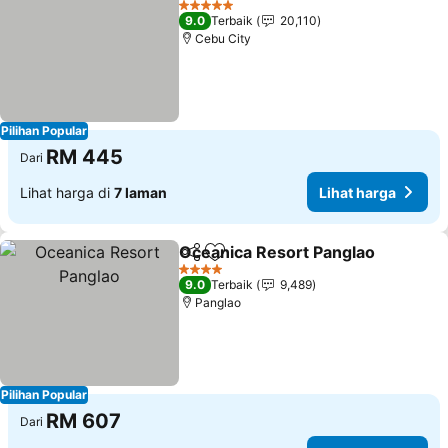
5 Bintang
9.0
Terbaik
20,110
Cebu City
Pilihan Popular
RM 445
Dari
Lihat harga di
7 laman
Lihat harga
Oceanica Resort Panglao
Kongsi
Tambah ke favorit
L
4 Bintang
9.0
Terbaik
9,489
Panglao
Pilihan Popular
RM 607
Dari