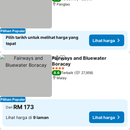
Panglao
Pilihan Popular
Pilih tarikh untuk melihat harga yang
Lihat harga
tepat
Fairways and Bluewater
Kongsi
Tambah ke favorit
Boracay
Lihat harga
4 Bintang
8.6
Terbaik
27,958
Malay
Pilihan Popular
RM 173
Dari
Lihat harga di
9 laman
Lihat harga