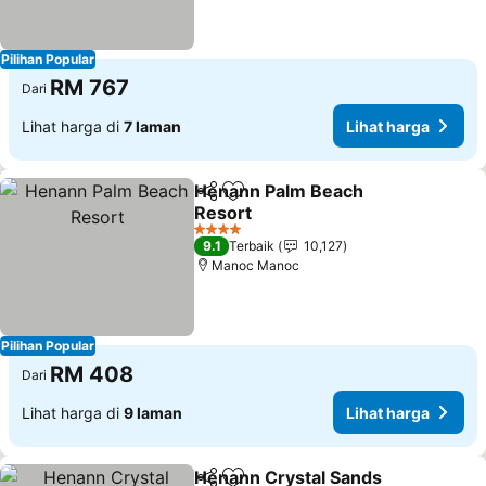
Pilihan Popular
RM 767
Dari
Lihat harga di
7 laman
Lihat harga
Henann Palm Beach
Kongsi
Tambah ke favorit
Resort
Lihat harga
4 Bintang
9.1
Terbaik
10,127
Manoc Manoc
Pilihan Popular
RM 408
Dari
Lihat harga di
9 laman
Lihat harga
Henann Crystal Sands