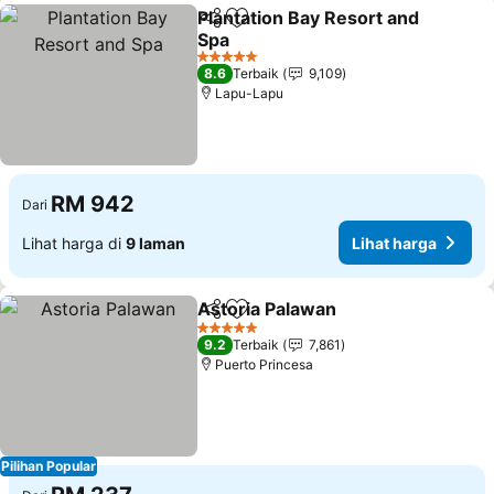
Plantation Bay Resort and
Kongsi
Tambah ke favorit
Spa
Lihat harga
5 Bintang
8.6
Terbaik
9,109
Lapu-Lapu
RM 942
Dari
Lihat harga di
9 laman
Lihat harga
Astoria Palawan
Kongsi
Tambah ke favorit
Lihat harg
5 Bintang
9.2
Terbaik
7,861
Puerto Princesa
Pilihan Popular