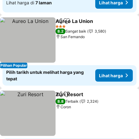
Lihat harga di
7 laman
Lihat harga
Aureo La Union
Kongsi
Tambah ke favorit
Lihat harg
3 Bintang
8.2
Sangat baik
3,580
San Fernando
Pilihan Popular
Pilih tarikh untuk melihat harga yang
Lihat harga
tepat
Zuri Resort
Kongsi
Tambah ke favorit
Lihat harga
8.8
Terbaik
2,324
Coron