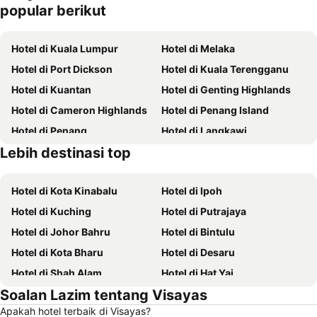
n
popular berikut
Hotel di Kuala Lumpur
Hotel di Melaka
Hotel di Port Dickson
Hotel di Kuala Terengganu
Hotel di Kuantan
Hotel di Genting Highlands
Hotel di Cameron Highlands
Hotel di Penang Island
Hotel di Penang
Hotel di Langkawi
Lebih destinasi top
Hotel di Terengganu
Hotel di Batam
Hotel di Kota Kinabalu
Hotel di Ipoh
Hotel di Kuching
Hotel di Putrajaya
Hotel di Johor Bahru
Hotel di Bintulu
Hotel di Kota Bharu
Hotel di Desaru
Hotel di Shah Alam
Hotel di Hat Yai
Soalan Lazim tentang Visayas
Hotel di Batu Ferringhi
Hotel di Miri
Apakah hotel terbaik di Visayas?
Hotel di Georgetown
Hotel di Alor Setar