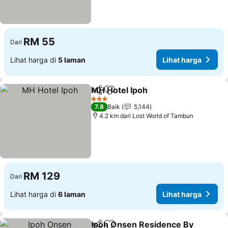
RM 55
Dari
Lihat harga di
5 laman
Lihat harga
MH Hotel Ipoh
Kongsi
Tambah ke favorit
Lihat harga
3 Bintang
7.8
Baik
5,144
4.2 km dari Lost World of Tambun
RM 129
Dari
Lihat harga di
6 laman
Lihat harga
Ipoh Onsen Residence By