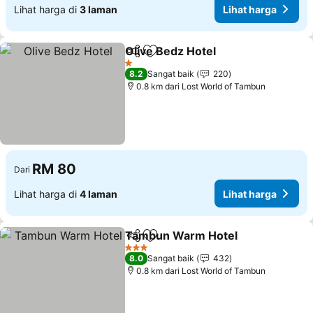
Lihat harga di
3 laman
Lihat harga
Olive Bedz Hotel
Kongsi
Tambah ke favorit
Lihat har
1 Bintang
8.2
Sangat baik
220
0.8 km dari Lost World of Tambun
RM 80
Dari
Lihat harga di
4 laman
Lihat harga
Tambun Warm Hotel
Kongsi
Tambah ke favorit
Lihat
3 Bintang
8.0
Sangat baik
432
0.8 km dari Lost World of Tambun