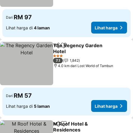
RM 97
Dari
Lihat harga di
4 laman
Lihat harga
The Regency Garden
Kongsi
Tambah ke favorit
Hotel
Lihat harga
3 Bintang
7.1
1,842
4.0 km dari Lost World of Tambun
RM 57
Dari
Lihat harga di
5 laman
Lihat harga
M Roof Hotel &
Kongsi
Tambah ke favorit
Residences