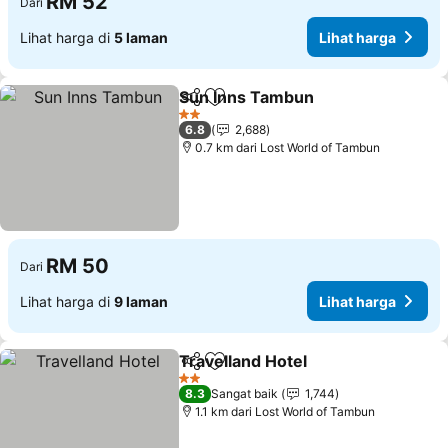
RM 52
Dari
Lihat harga di
5 laman
Lihat harga
Sun Inns Tambun
Kongsi
Tambah ke favorit
Lihat har
2 Bintang
6.8
2,688
0.7 km dari Lost World of Tambun
RM 50
Dari
Lihat harga di
9 laman
Lihat harga
Travelland Hotel
Kongsi
Tambah ke favorit
Lihat harg
2 Bintang
8.3
Sangat baik
1,744
1.1 km dari Lost World of Tambun