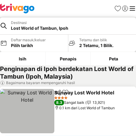
Kegemara
Daftar
Me
Destinasi
Lost World of Tambun, Ipoh
Daftar masuk/keluar
Tetamu dan bilik
Pilih tarikh
2 Tetamu, 1 Bilik.
Isih
Penapis
Peta
Penginapan di Ipoh berdekatan Lost World of
Tambun (Ipoh, Malaysia)
Bagaimana bayaran mempengaruhi hasil
Sunway Lost World Hotel
Kongsi
Tambah ke favorit
L
4 Bintang
8.3
Sangat baik
13,921
0.1 km dari Lost World of Tambun