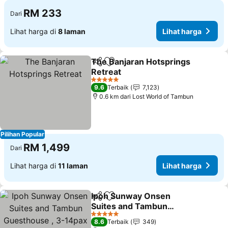
RM 233
Dari
Lihat harga di
8 laman
Lihat harga
The Banjaran Hotsprings
Kongsi
Tambah ke favorit
Retreat
Lihat harga
5 Bintang
9.6
Terbaik
7,123
0.6 km dari Lost World of Tambun
Pilihan Popular
RM 1,499
Dari
Lihat harga di
11 laman
Lihat harga
Ipoh Sunway Onsen
Kongsi
Tambah ke favorit
Suites and Tambun
Guesthouse , 3-14pax
Lihat harga
5 Bintang
8.6
Terbaik
349
2parking by IWH