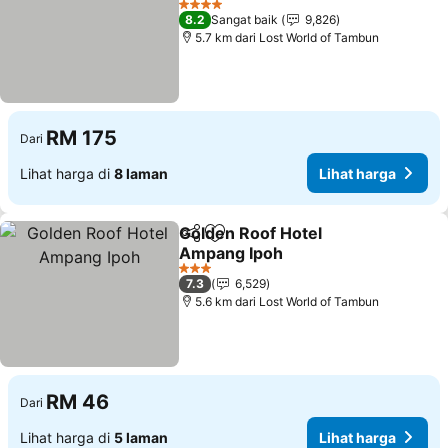
Lihat harga
4 Bintang
8.2
Sangat baik
9,826
5.7 km dari Lost World of Tambun
RM 175
Dari
Lihat harga di
8 laman
Lihat harga
Golden Roof Hotel
Kongsi
Tambah ke favorit
Ampang Ipoh
Lihat harga
3 Bintang
7.3
6,529
5.6 km dari Lost World of Tambun
RM 46
Dari
Lihat harga di
5 laman
Lihat harga