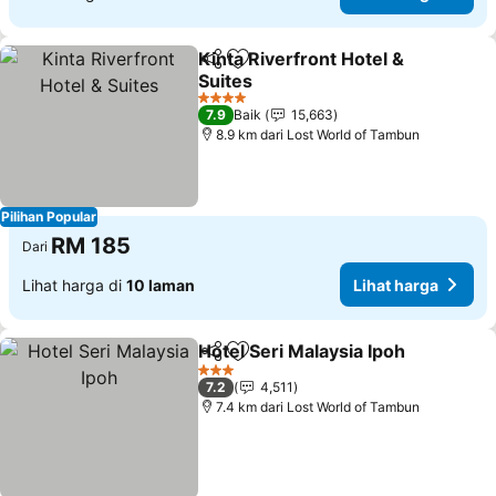
Kinta Riverfront Hotel &
Kongsi
Tambah ke favorit
Suites
Lihat harga
4 Bintang
7.9
Baik
15,663
8.9 km dari Lost World of Tambun
Pilihan Popular
RM 185
Dari
Lihat harga di
10 laman
Lihat harga
Hotel Seri Malaysia Ipoh
Kongsi
Tambah ke favorit
Li
3 Bintang
7.2
4,511
7.4 km dari Lost World of Tambun