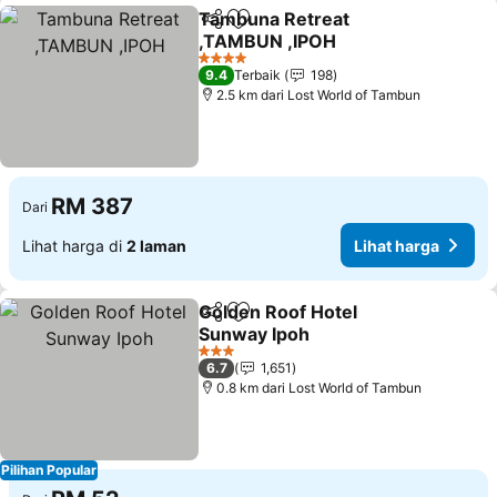
Tambuna Retreat
Kongsi
Tambah ke favorit
,TAMBUN ,IPOH
Lihat harga
4 Bintang
9.4
Terbaik
198
2.5 km dari Lost World of Tambun
RM 387
Dari
Lihat harga di
2 laman
Lihat harga
Golden Roof Hotel
Kongsi
Tambah ke favorit
Sunway Ipoh
Lihat harga
3 Bintang
6.7
1,651
0.8 km dari Lost World of Tambun
Pilihan Popular