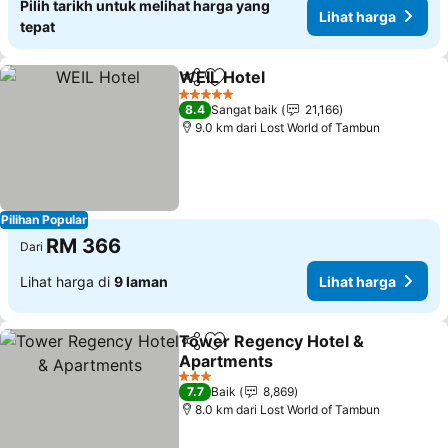
Pilih tarikh untuk melihat harga yang
Lihat harga
tepat
WEIL Hotel
Kongsi
Tambah ke favorit
Lihat harga
5 Bintang
8.4
Sangat baik
21,166
9.0 km dari Lost World of Tambun
Pilihan Popular
RM 366
Dari
Lihat harga di
9 laman
Lihat harga
Tower Regency Hotel &
Kongsi
Tambah ke favorit
Apartments
Lihat harga
3 Bintang
7.7
Baik
8,869
8.0 km dari Lost World of Tambun