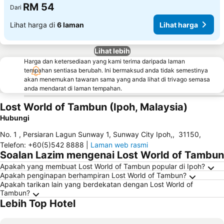
RM 54
Dari
Lihat harga di
6 laman
Lihat harga
Lihat lebih
Harga dan ketersediaan yang kami terima daripada laman
tempahan sentiasa berubah. Ini bermaksud anda tidak semestinya
akan menemukan tawaran sama yang anda lihat di trivago semasa
anda mendarat di laman tempahan.
Lost World of Tambun (Ipoh, Malaysia)
Hubungi
No. 1 , Persiaran Lagun Sunway 1, Sunway City Ipoh,
,
31150
,
Telefon
:
+60(5)542 8888
|
Laman web rasmi
Soalan Lazim mengenai Lost World of Tambun
Apakah yang membuat Lost World of Tambun popular di Ipoh?
Apakah penginapan berhampiran Lost World of Tambun?
Apakah tarikan lain yang berdekatan dengan Lost World of
Tambun?
Lebih Top Hotel