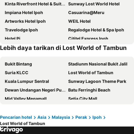
Kinta Riverfront Hotel & Suites
Sunway Lost World Hotel
Impiana Hotel Ipoh
Casuarina@Meru
Artworks Hotel Ipoh
WEIL Hotel
Travelodge Ipoh
Regalodge Hotel & Spa Ipoh
Hotel Pi
Cititel Express Ipoh
Lebih daya tarikan di Lost World of Tambun
MH Hotel Ipoh
Symphony Suites Hotel
Hotel Excelsior Ipoh
Tower Regency Hotel & Apartments
Bukit Bintang
Stadiunm Nasional Bukit Jalil
Hotel Seri Malaysia Ipoh
M Boutique Hotel
Suria KLCC
Lost World of Tambun
M Roof Hotel & Residences
Valya Hotel, Ipoh
Kuala Lumpur Sentral
Sunway Lagoon Theme Park
TUI BLUE The Haven Ipoh
De Parkview Hotel
Dewan Undangan Negeri Pulau Pinang
Batu Ferringhi Beach
Ritz Garden
Merton Hotel Ipoh
Mid Valley Megamall
Setia City Mall
Nova Hotel, Ipoh Tambun
Manhattan Hotel Ipoh
Padang Kota Lama
Kuala Lumpur Convention Centre
Seemsoon Hotel
1969 Business Suites Bandar Botani, Ipoh
Setiawangsa
KLIA Ekspres
Golden Roof Hotel Ampang Ipoh
Golden Roof Hotel Sunway Ipoh
Pencarian hotel
Asia
Malaysia
Perak
Ipoh
Lost World of Tambun
Taiping Zoo
Terminal Bersepadu Selatan
Syuen Hotel Ipoh
Fair Park Hotel
Jalan Tunku Abdul Rahman
Dataran Merdeka
Hotel Station 18
Tulip Hotel