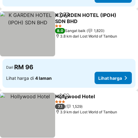
K GARDEN HOTEL (IPOH)
Kongsi
Tambah ke favorit
SDN BHD
Lihat harga
2 Bintang
8.0
Sangat baik
1,820
3.8 km dari Lost World of Tambun
RM 96
Dari
Lihat harga di
4 laman
Lihat harga
Hollywood Hotel
Kongsi
Tambah ke favorit
Lihat har
3 Bintang
7.1
1,529
3.9 km dari Lost World of Tambun