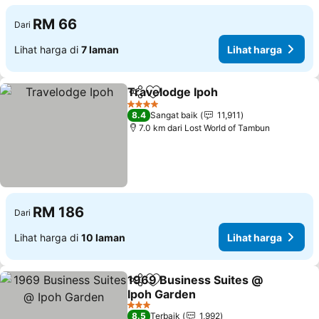
RM 66
Dari
Lihat harga di
7 laman
Lihat harga
Travelodge Ipoh
Kongsi
Tambah ke favorit
Lihat harg
4 Bintang
8.4
Sangat baik
11,911
7.0 km dari Lost World of Tambun
RM 186
Dari
Lihat harga di
10 laman
Lihat harga
1969 Business Suites @
Kongsi
Tambah ke favorit
Ipoh Garden
Lihat harga
3 Bintang
8.5
Terbaik
1,992