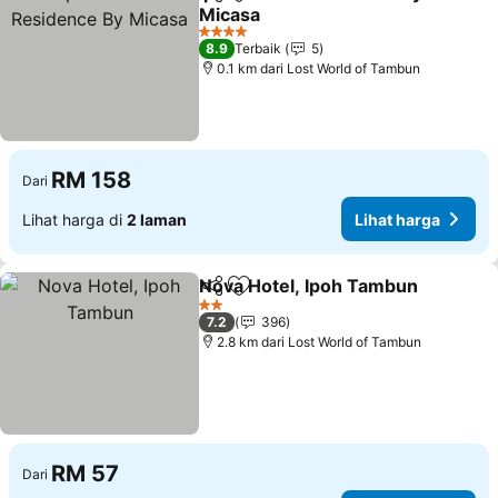
Kongsi
Tambah ke favorit
Micasa
Lihat harga
4 Bintang
8.9
Terbaik
5
0.1 km dari Lost World of Tambun
RM 158
Dari
Lihat harga di
2 laman
Lihat harga
Nova Hotel, Ipoh Tambun
Kongsi
Tambah ke favorit
L
2 Bintang
7.2
396
2.8 km dari Lost World of Tambun
RM 57
Dari