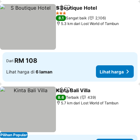
S Boutique Hotel
Kongsi
Tambah ke favorit
Lihat har
3 Bintang
8.1
Sangat baik
2,106
5.3 km dari Lost World of Tambun
RM 108
Dari
Lihat harga di
6 laman
Lihat harga
Kinta Bali Villa
Kongsi
Tambah ke favorit
Lihat harga
8.6
Terbaik
439
5.7 km dari Lost World of Tambun
Pilihan Popular