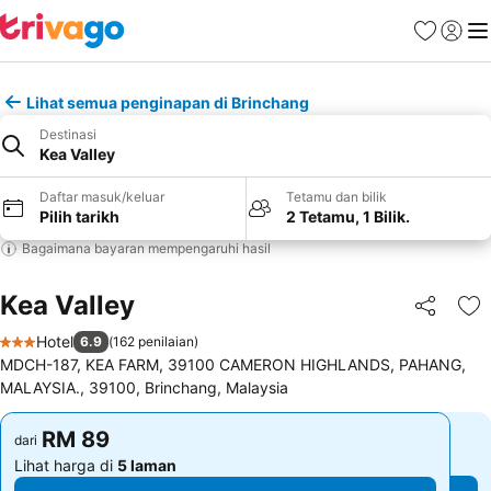
Kegemara
Daftar
Me
Lihat semua penginapan di Brinchang
Destinasi
Kea Valley
Daftar masuk/keluar
Tetamu dan bilik
Pilih tarikh
2 Tetamu, 1 Bilik.
Bagaimana bayaran mempengaruhi hasil
Kea Valley
Kongsi
Ta
Hotel
6.9
(
162 penilaian
)
3 Bintang
MDCH-187, KEA FARM, 39100 CAMERON HIGHLANDS, PAHANG,
MALAYSIA., 39100, Brinchang, Malaysia
RM 89
RM 89
dari
dari
Lihat harga di
5 laman
Lihat harga di
5 laman