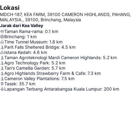
Lokasi
MDCH-187, KEA FARM, 39100 CAMERON HIGHLANDS, PAHANG,
MALAYSIA., 39100, Brinchang, Malaysia
Jarak dari Kea Valley
Taman Rama-rama
:
0.1
km
Brinchang
:
1
km
Time Tunnel Museum
:
1.8
km
Parit Falls Sheltered Bridge
:
4.5
km
Istana Kedah
:
4.6
km
Taman Agroteknologi Mardi Cameron Highlands
:
5.2
km
Agro Technology Park
:
5.2
km
Tan's Camellia Garden
:
5.7
km
Agro Highlands Strawberry Farm & Cafe
:
7.3
km
Cameron Valley Plantations
:
7.5
km
Tasek
:
35.7
km
Lapangan Terbang Antarabangsa Kuala Lumpur
:
200
km