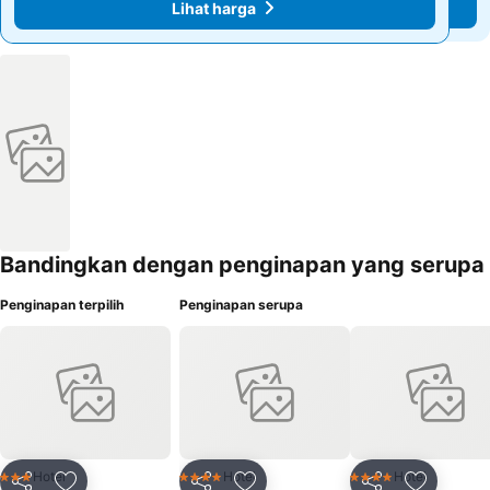
Lihat harga
Lihat harga
Bandingkan dengan penginapan yang serupa
Penginapan terpilih
Penginapan serupa
Hotel
Hotel
Hotel
3 Bintang
4 Bintang
4 Bintang