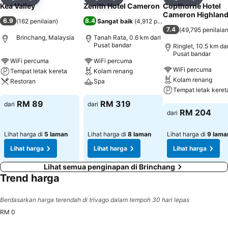
Kongsi
Tambah ke favorit
Kongsi
Tambah ke favorit
Kongsi
Tambah k
Kea Valley
Zenith Hotel Cameron
Copthorne Hotel
Cameron Highlan
6.9
8.4
(
162 penilaian
)
Sangat baik
(
4,912 penilaian
)
7.4
(
49,795 penilaia
Brinchang, Malaysia
Tanah Rata, 0.6 km dari
Pusat bandar
Ringlet, 10.5 km dar
Pusat bandar
WiFi percuma
WiFi percuma
WiFi percuma
Tempat letak kereta
Kolam renang
Kolam renang
Restoran
Spa
Tempat letak keret
Lihat harga
Lihat harga
RM 89
RM 319
dari
dari
Lihat harga
RM 204
dari
Lihat harga di
5 laman
Lihat harga di
8 laman
Lihat harga di
9 lama
Lihat harga
Lihat harga
Lihat harga
Lihat semua penginapan di Brinchang
Trend harga
Berdasarkan harga terendah di trivago dalam tempoh 30 hari lepas
RM 0