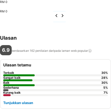
RM 0
RM 0
Ulasan
6.9
berdasarkan 162 penilaian daripada laman web
popular
Ulasan tetamu
Terbaik
30
%
Sangat baik
28
%
Baik
30
%
Sederhana
5
%
Kurang baik
7
%
Tunjukkan ulasan