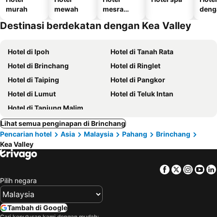
murah
mewah
mesra
deng
haiwan
temp
Destinasi berdekatan dengan Kea Valley
kesayanga
letak
n
kend
Hotel di Ipoh
Hotel di Tanah Rata
Hotel di Brinchang
Hotel di Ringlet
Hotel di Taiping
Hotel di Pangkor
Hotel di Lumut
Hotel di Teluk Intan
Hotel di Tanjung Malim
Lihat semua penginapan di Brinchang
Pencarian hotel
Asia
Malaysia
Pahang
Brinchang
Kea Valley
Facebook
Twitter
Insta
Yo
Pilih negara
Tambah di Google
Cari keputusan kami dengan mudah: