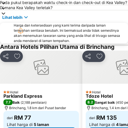
Pada pukul berapakah waktu check-in dan check-out di Kea Valley?
Di mana Kea Valley terletak?
Lihat lebih
Harga dan ketersediaan yang kami terima daripada laman
tempahan sentiasa berubah. Ini bermaksud anda tidak semestinya
akan menemukan tawaran sama yang anda lihat di trivago semasa
anda mendarat di laman tempahan.
Antara Hotels Pilihan Utama di Brinchang
Kongsi
Tambah ke favorit
Kongsi
Tambah ke fa
Hotel
Hotel
2 Bintang
2 Bintang
Parkland Express
Tdoze Hotel
7.7
8.2
Baik
(
2,188 penilaian
)
Sangat baik
(
450 pe
Brinchang, 1.8 km dari Pusat bandar
Brinchang, 1.4 km dari
RM 77
RM 135
dari
dari
Lihat harga di
5 laman
Lihat harga di
4 lam