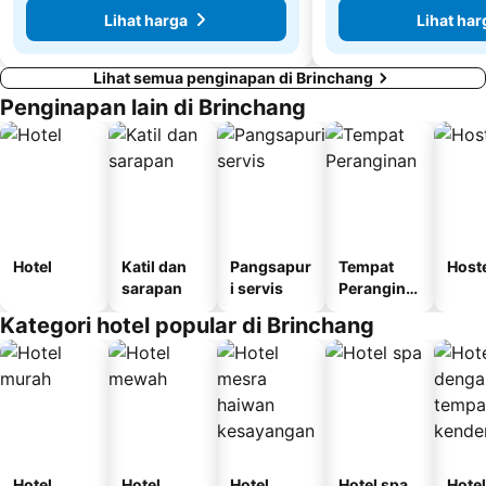
Lihat harga
Lihat har
Lihat semua penginapan di Brinchang
Penginapan lain di Brinchang
Hotel
Katil dan
Pangsapur
Tempat
Host
sarapan
i servis
Perangina
n
Kategori hotel popular di Brinchang
Hotel
Hotel
Hotel
Hotel spa
Hotel